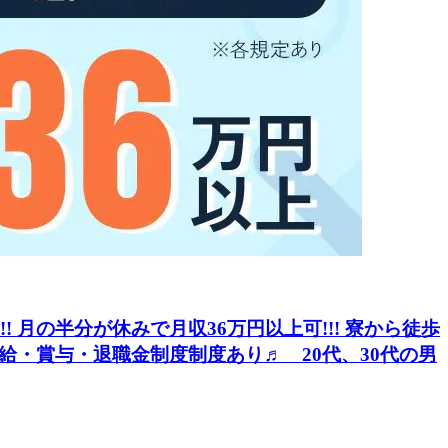
!!! 月の半分が休みで月収36万円以上可!!! 寮から徒歩
給・賞与・退職金制度制度あり♬ 20代、30代の男