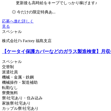
更新後も高時給をキープでしっかり稼げます♪
◎ 今だけの限定特典あ...
応募へ進む
詳しく
見る
スペシャル
株式会社J’s Factory 福島支店
【ケータイ保護カバーなどのガラス製造検査】月収
スペシャル
交替制
派遣社員
機械・金属・鉄鋼
機械操作・製造補助
転勤なし
寮費無料
寮/社宅あり・住み込み
家族寮/社宅あり
カップル寮/社宅あり