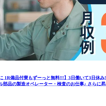
らに 1R備品付寮もずーっと無料!!!】3日働いて3日休み
イル部品の製造オペレーター・検査のお仕事♪ さらに昇