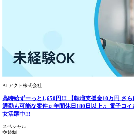
ATアクト株式会社
高時給ずーっと1,650円!!! 【転職支援金10万円 さ
通勤も可能な案件♬年間休日180日以上♬ 電子コ
女活躍中!!!
スペシャル
交替制