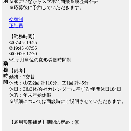
地
※家にいながらスマホで面接＆履歴書不要
※応募後に予約していただきます。
交替制
正社員
【勤務時間】
①07:45~19:55
②19:45~07:55
③09:00~17:30
※1ヶ月単位の変形労働時間制
勤
務
【備考】
時
勤務：2交替
間
休憩：①②2回 計110分、③1回 計45分
休日：3勤3休/会社カレンダーに準ずる/年間休日184日
休暇：年末年始休暇
※詳細については面談時にご説明させていただきます。
【雇用形態補足】期間の定め：無