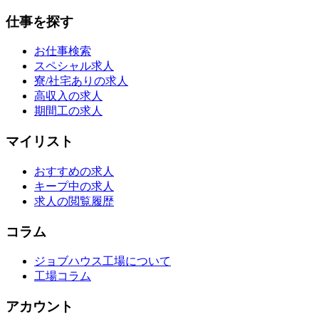
仕事を探す
お仕事検索
スペシャル求人
寮/社宅ありの求人
高収入の求人
期間工の求人
マイリスト
おすすめの求人
キープ中の求人
求人の閲覧履歴
コラム
ジョブハウス工場について
工場コラム
アカウント