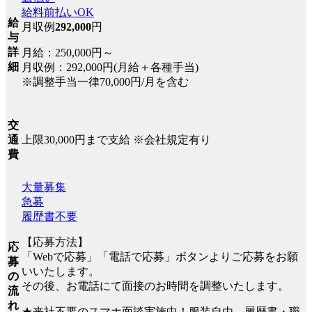
給料前払いOK
給
月収例
292,000
円
与
詳
月給：250,000円～
細
月収例：292,000円(月給＋各種手当)
※調整手当一律70,000円/月を含む
交
上限30,000円まで支給 ※会社規定有り
通
費
大量募集
急募
履歴書不要
【応募方法】
応
「Webで応募」「電話で応募」ボタンよりご応募をお願
募
いいたします。
の
その後、お電話にて面接のお時間を調整いたします。
流
れ
★来社不要のスマホ面談実施中！服装自由、履歴書・職