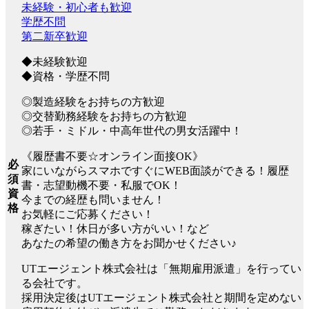
未経験・初心者も歓迎
学歴不問
第二新卒歓迎
◆未経験歓迎
◆資格・学歴不問
◎製造経験をお持ちの方歓迎
◎交替勤務経験をお持ちの方歓迎
◎若手・ミドル・中高年世代の男女活躍中！
《履歴書不要☆オンライン面接OK》
必
家にいながらスマホですぐにWEB面談ができる！履歴
須
書・志望動機不要・私服でOK！
資
今までの経歴も問いません！
格
お気軽にご応募ください！
稼ぎたい！休日が多い方がいい！など
あなたの希望の働き方をお聞かせください♪
UTエージェント株式会社は「無期雇用派遣」を行ってい
る会社です。
採用決定後はUTエージェント株式会社と期間を定めない