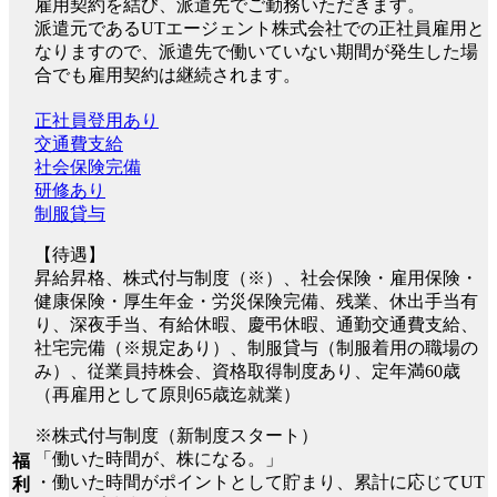
雇用契約を結び、派遣先でご勤務いただきます。
派遣元であるUTエージェント株式会社での正社員雇用と
なりますので、派遣先で働いていない期間が発生した場
合でも雇用契約は継続されます。
正社員登用あり
交通費支給
社会保険完備
研修あり
制服貸与
【待遇】
昇給昇格、株式付与制度（※）、社会保険・雇用保険・
健康保険・厚生年金・労災保険完備、残業、休出手当有
り、深夜手当、有給休暇、慶弔休暇、通勤交通費支給、
社宅完備（※規定あり）、制服貸与（制服着用の職場の
み）、従業員持株会、資格取得制度あり、定年満60歳
（再雇用として原則65歳迄就業）
※株式付与制度（新制度スタート）
「働いた時間が、株になる。」
福
・働いた時間がポイントとして貯まり、累計に応じてUT
利