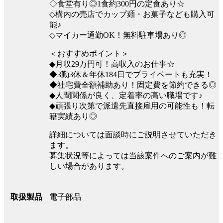
◇食堂有り◎1食約300円の定食あり☆
◇構内の売店でカップ麺・お菓子なども購入可
能♪
◇マイカー通勤OK！無料駐車場あり◎
＜おすすめポイント＞
◆月収29万円可！高収入のお仕事☆
◆3勤3休＆年休184日でプライベートも充実！
◆社宅費全額補助あり！固定費を節約できる◎
◆人間関係が良く、定着率の高い職場です♪
◆頑張り次第で派遣先直接雇用の可能性も！転
籍実績あり◎
詳細については面談時にご説明させていただき
ます。
募集状況等によっては当該案件へのご案内が難
しい場合があります。
電子部品
取扱製品