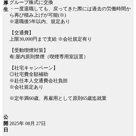
グループ株式に交換
厚
・一度退職しても、戻ってきた際には過去の労働時間か
生
ら再び積み上げが可能(※)
※退職後5年以内、規定あり
【交通費】
上限30,000円まで支給 ※会社規定有り
【受動喫煙対策】
有:屋内原則禁煙（喫煙専用室設置）
【社宅キャンペーン】
◎社宅費全額補助
※赴任本人交通費会社負担
※会社規定あり
※定年満60歳、再雇用として原則65歳迄就業
公
2025年 08月 27日
開
日