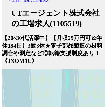
由利本荘市の工場求人
UTエージェント株式会社
の工場求人(1105519)
【20~30代活躍中】【月収29万円可＆年
休184日】3勤3休★電子部品製造の材料
調合や測定など◎転籍支援制度あり！
《JXOM1C》