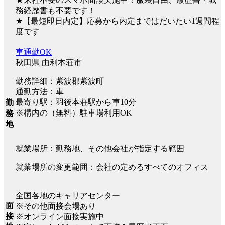
務経歴書も不要です！
★【最短即日内定】応募から内定まではだいたい1週間程
度です
車通勤OK
秋田県 由利本荘市
勤務詳細：紫波郡紫波町
通勤方法：車
最寄り駅：羽後本荘駅から車10分
勤
※構内の（無料）駐車場利用OK
務
地
就業場所：勤務地、その他会社が指定する範囲
就業場所の変更範囲：会社の定めるすべてのオフィス
全国各地のキャリアセンター
面
※その他面接会場あり
接
※オンライン面接実施中