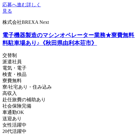
応募へ進む
詳しく
見る
株式会社BREXA Next
電子機器製造のマシンオペレーター業務★寮費無料！
料駐車場あり♪《秋田県由利本荘市》
交替制
派遣社員
電気・電子
検査・検品
寮費無料
寮/社宅あり・住み込み
高収入
赴任旅費の補助あり
社会保険完備
車通勤OK
送迎あり
女性活躍中
20代活躍中