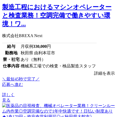
製造工程におけるマシンオペレーター
と検査業務！空調完備で働きやすい環
境！ワ...
株式会社BREXA Next
給与
月収例
330,000
円
勤務地
秋田県 由利本荘市
寮・社宅
あり（無料）
仕事内容
機械系工場での検査・検品製造スタッフ
詳細を表示
＼最短45秒で完了／
応募へ進む
詳しく
見る