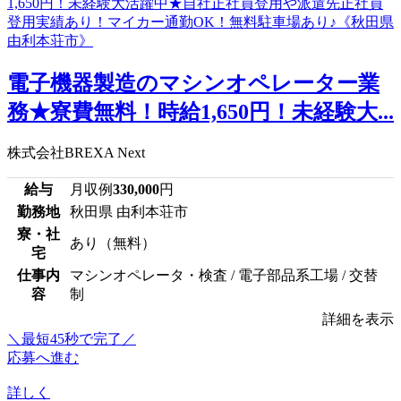
電子機器製造のマシンオペレーター業
務★寮費無料！時給1,650円！未経験大...
株式会社BREXA Next
給与
月収例
330,000
円
勤務地
秋田県 由利本荘市
寮・社
あり（無料）
宅
仕事内
マシンオペレータ・検査 / 電子部品系工場 / 交替
容
制
詳細を表示
＼最短45秒で完了／
応募へ進む
詳しく