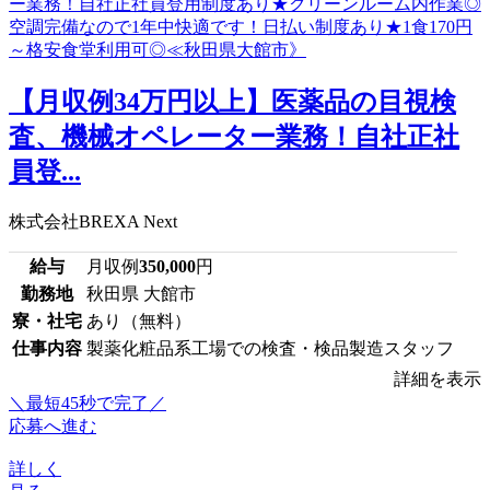
【月収例34万円以上】医薬品の目視検
査、機械オペレーター業務！自社正社
員登...
株式会社BREXA Next
給与
月収例
350,000
円
勤務地
秋田県 大館市
寮・社宅
あり（無料）
仕事内容
製薬化粧品系工場での検査・検品製造スタッフ
詳細を表示
＼最短45秒で完了／
応募へ進む
詳しく