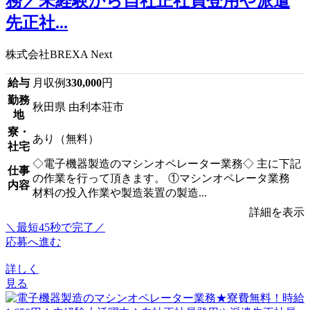
務／未経験から自社正社員登用や派遣
先正社...
株式会社BREXA Next
給与
月収例
330,000
円
勤務
秋田県 由利本荘市
地
寮・
あり（無料）
社宅
◇電子機器製造のマシンオペレーター業務◇ 主に下記
仕事
の作業を行って頂きます。 ①マシンオペレータ業務
内容
材料の投入作業や製造装置の製造...
詳細を表示
＼最短45秒で完了／
応募へ進む
詳しく
見る