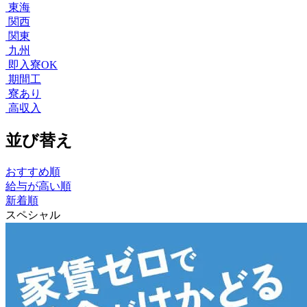
東海
関西
関東
九州
即入寮OK
期間工
寮あり
高収入
並び替え
おすすめ順
給与が高い順
新着順
スペシャル