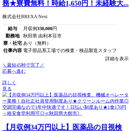
務★寮費無料！時給1,650円！未経験大...
株式会社BREXA Next
給与
月収例
330,000
円
勤務地
秋田県 由利本荘市
寮・社宅
あり（無料）
仕事内容
電子部品系工場での検査・検品製造スタッフ
詳細を表示
＼最短45秒で完了／
応募へ進む
詳しく
見る
【月収例34万円以上】医薬品の目視検