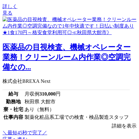
詳しく
見る
医薬品の目視検査、機械オペレーター
業務！クリーンルーム内作業◎空調完
備なの...
株式会社BREXA Next
給与
月収例
310,000
円
勤務地
秋田県 大館市
寮・社宅
あり（無料）
仕事内容
製薬化粧品系工場での検査・検品製造スタッフ
詳細を表示
＼最短45秒で完了／