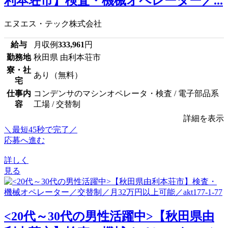
利本荘市】検査・機械オペレーター／...
エヌエス・テック株式会社
給与
月収例
333,961
円
勤務地
秋田県 由利本荘市
寮・社
あり（無料）
宅
仕事内
コンデンサのマシンオペレータ・検査 / 電子部品系
容
工場 / 交替制
詳細を表示
＼最短45秒で完了／
応募へ進む
詳しく
見る
<20代～30代の男性活躍中>【秋田県由