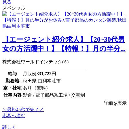
見る
スペシャル
【エージェント紹介求人】【20~30代男
女の方活躍中！】【特報！】月の半分...
株式会社ワールドインテック(A)
給与
月収例
331,722
円
勤務地
秋田県 由利本荘市
寮・社宅
あり（無料）
仕事内容
製造 / 電子部品系工場 / 交替制
詳細を表示
＼最短45秒で完了／
応募へ進む
詳しく