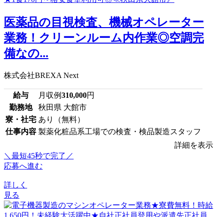
医薬品の目視検査、機械オペレーター
業務！クリーンルーム内作業◎空調完
備なの...
株式会社BREXA Next
給与
月収例
310,000
円
勤務地
秋田県 大館市
寮・社宅
あり（無料）
仕事内容
製薬化粧品系工場での検査・検品製造スタッフ
詳細を表示
＼最短45秒で完了／
応募へ進む
詳しく
見る