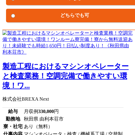
どちらでも可
製造工程におけるマシンオペレーター
と検査業務！空調完備で働きやすい環
境！ワ...
株式会社BREXA Next
給与
月収例
330,000
円
勤務地
秋田県 由利本荘市
寮・社宅
あり（無料）
仕事内容
マシンオペレータ・検査 / 機械系工場 / 交替制