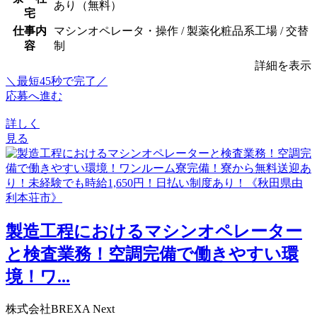
あり（無料）
宅
仕事内
マシンオペレータ・操作 / 製薬化粧品系工場 / 交替
容
制
詳細を表示
＼最短45秒で完了／
応募へ進む
詳しく
見る
製造工程におけるマシンオペレーター
と検査業務！空調完備で働きやすい環
境！ワ...
株式会社BREXA Next