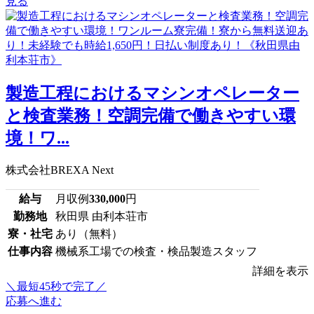
見る
製造工程におけるマシンオペレーター
と検査業務！空調完備で働きやすい環
境！ワ...
株式会社BREXA Next
給与
月収例
330,000
円
勤務地
秋田県 由利本荘市
寮・社宅
あり（無料）
仕事内容
機械系工場での検査・検品製造スタッフ
詳細を表示
＼最短45秒で完了／
応募へ進む