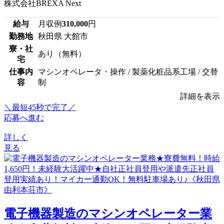
株式会社BREXA Next
給与
月収例
310,000
円
勤務地
秋田県 大館市
寮・社
あり（無料）
宅
仕事内
マシンオペレータ・操作 / 製薬化粧品系工場 / 交替
容
制
詳細を表示
＼最短45秒で完了／
応募へ進む
詳しく
見る
電子機器製造のマシンオペレーター業