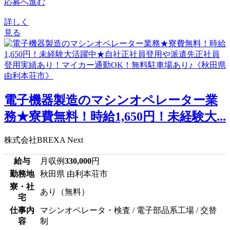
応募へ進む
詳しく
見る
電子機器製造のマシンオペレーター業
務★寮費無料！時給1,650円！未経験大...
株式会社BREXA Next
給与
月収例
330,000
円
勤務地
秋田県 由利本荘市
寮・社
あり（無料）
宅
仕事内
マシンオペレータ・検査 / 電子部品系工場 / 交替
容
制