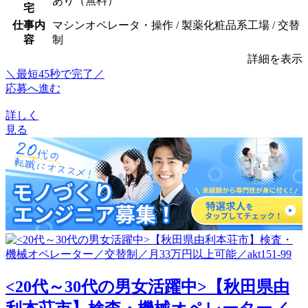
あり（無料）
宅
仕事内
マシンオペレータ・操作 / 製薬化粧品系工場 / 交替
容
制
詳細を表示
＼最短45秒で完了／
応募へ進む
詳しく
見る
<20代～30代の男女活躍中>【秋田県由