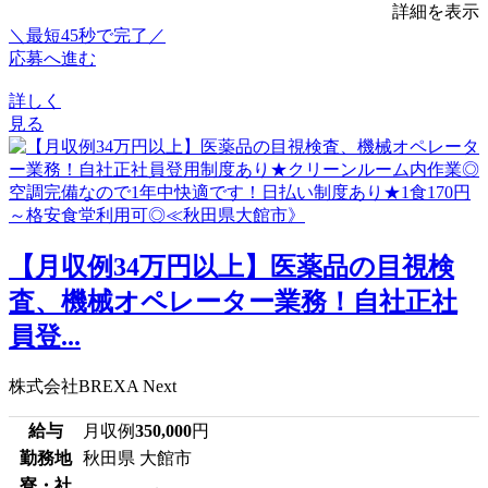
詳細を表示
＼最短45秒で完了／
応募へ進む
詳しく
見る
【月収例34万円以上】医薬品の目視検
査、機械オペレーター業務！自社正社
員登...
株式会社BREXA Next
給与
月収例
350,000
円
勤務地
秋田県 大館市
寮・社