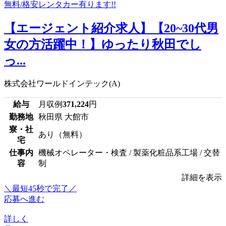
【エージェント紹介求人】【20~30代男
女の方活躍中！】ゆったり秋田でし
っ...
株式会社ワールドインテック(A)
給与
月収例
371,224
円
勤務地
秋田県 大館市
寮・社
あり（無料）
宅
仕事内
機械オペレーター・検査 / 製薬化粧品系工場 / 交替
容
制
詳細を表示
＼最短45秒で完了／
応募へ進む
詳しく