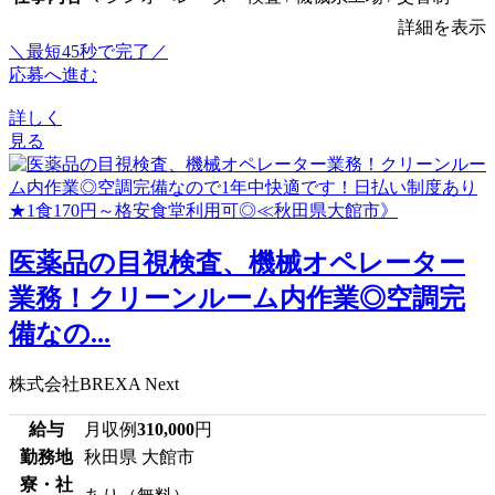
詳細を表示
＼最短45秒で完了／
応募へ進む
詳しく
見る
医薬品の目視検査、機械オペレーター
業務！クリーンルーム内作業◎空調完
備なの...
株式会社BREXA Next
給与
月収例
310,000
円
勤務地
秋田県 大館市
寮・社