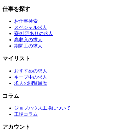
仕事を探す
お仕事検索
スペシャル求人
寮/社宅ありの求人
高収入の求人
期間工の求人
マイリスト
おすすめの求人
キープ中の求人
求人の閲覧履歴
コラム
ジョブハウス工場について
工場コラム
アカウント