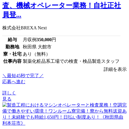
査、機械オペレーター業務！自社正社
員登...
株式会社BREXA Next
給与
月収例
350,000
円
勤務地
秋田県 大館市
寮・社宅
あり（無料）
仕事内容
製薬化粧品系工場での検査・検品製造スタッフ
詳細を表示
＼最短45秒で完了／
応募へ進む
詳しく
見る