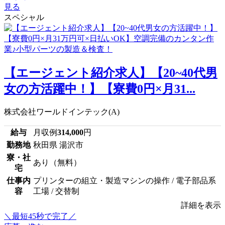
見る
スペシャル
【エージェント紹介求人】【20~40代男
女の方活躍中！】【寮費0円×月31...
株式会社ワールドインテック(A)
給与
月収例
314,000
円
勤務地
秋田県 湯沢市
寮・社
あり（無料）
宅
仕事内
プリンターの組立・製造マシンの操作 / 電子部品系
容
工場 / 交替制
詳細を表示
＼最短45秒で完了／