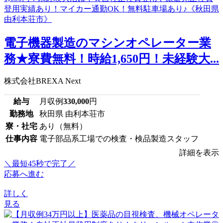
電子機器製造のマシンオペレーター業
務★寮費無料！時給1,650円！未経験大...
株式会社BREXA Next
給与
月収例
330,000
円
勤務地
秋田県 由利本荘市
寮・社宅
あり（無料）
仕事内容
電子部品系工場での検査・検品製造スタッフ
詳細を表示
＼最短45秒で完了／
応募へ進む
詳しく
見る