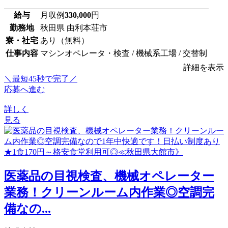
給与
月収例
330,000
円
勤務地
秋田県 由利本荘市
寮・社宅
あり（無料）
仕事内容
マシンオペレータ・検査 / 機械系工場 / 交替制
詳細を表示
＼最短45秒で完了／
応募へ進む
詳しく
見る
医薬品の目視検査、機械オペレーター
業務！クリーンルーム内作業◎空調完
備なの...