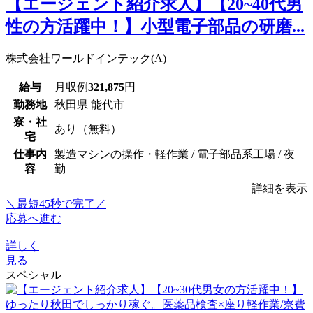
【エージェント紹介求人】【20~40代男
性の方活躍中！】小型電子部品の研磨...
株式会社ワールドインテック(A)
給与
月収例
321,875
円
勤務地
秋田県 能代市
寮・社
あり（無料）
宅
仕事内
製造マシンの操作・軽作業 / 電子部品系工場 / 夜
容
勤
詳細を表示
＼最短45秒で完了／
応募へ進む
詳しく
見る
スペシャル