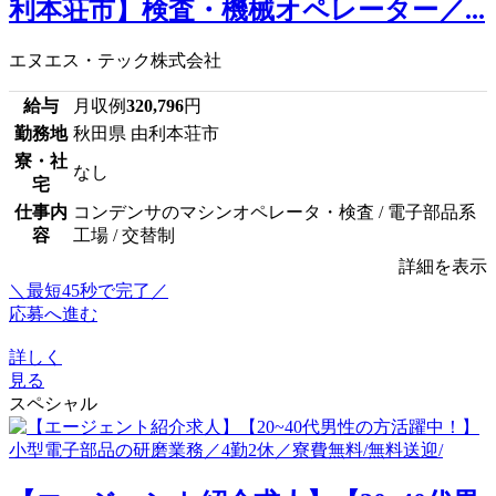
利本荘市】検査・機械オペレーター／...
エヌエス・テック株式会社
給与
月収例
320,796
円
勤務地
秋田県 由利本荘市
寮・社
なし
宅
仕事内
コンデンサのマシンオペレータ・検査 / 電子部品系
容
工場 / 交替制
詳細を表示
＼最短45秒で完了／
応募へ進む
詳しく
見る
スペシャル