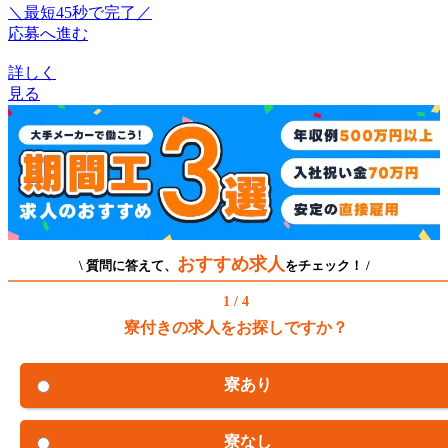
＼最短45秒で完了／
応募へ進む
詳しく
見る
おすすめ求人
\ 質問に答えて、
をチェック！ /
1 / 4
寮付きの求人をお探しですか？
寮あり
寮なし