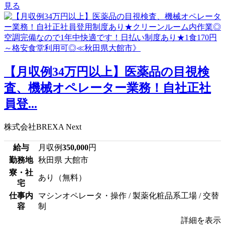
見る
【月収例34万円以上】医薬品の目視検
査、機械オペレーター業務！自社正社
員登...
株式会社BREXA Next
給与
月収例
350,000
円
勤務地
秋田県 大館市
寮・社
あり（無料）
宅
仕事内
マシンオペレータ・操作 / 製薬化粧品系工場 / 交替
容
制
詳細を表示