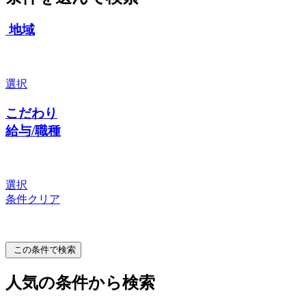
地域
選択
こだわり
給与/職種
選択
条件クリア
この条件で検索
人気の条件から検索