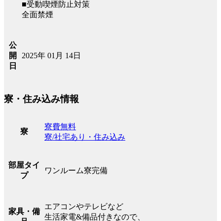
■受動喫煙防止対策
全面禁煙
公
2025年 01月 14日
開
日
寮・住み込み情報
寮費無料
寮
寮/社宅あり・住み込み
部屋タイ
ワンルーム寮完備
プ
エアコンやテレビなど
家具・備
生活家電&備品付きなので、