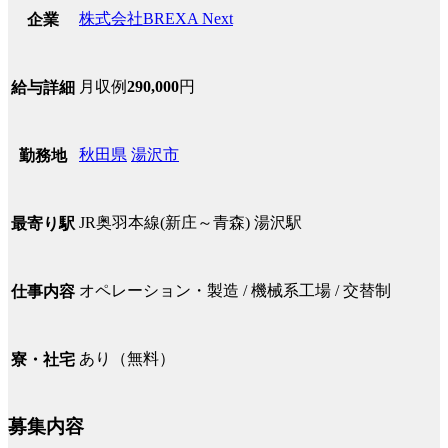
株式会社BREXA Next
企業
月収例
290,000
円
給与詳細
秋田県
湯沢市
勤務地
JR奥羽本線(新庄～青森) 湯沢駅
最寄り駅
オペレーション・製造 / 機械系工場 / 交替制
仕事内容
あり（無料）
寮・社宅
募集内容