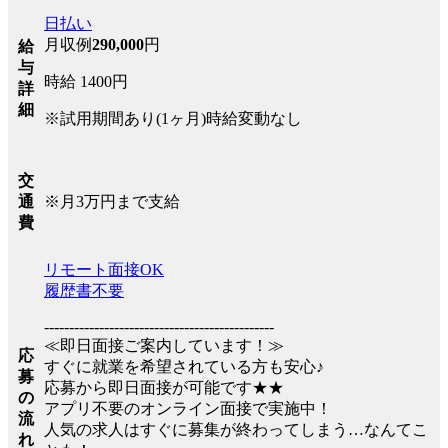
日払い
月収例
290,000
円
給
与
時給 1400円
詳
細
※試用期間あり(1ヶ月)時給変動なし
交
※月3万円まで支給
通
費
リモート面接OK
履歴書不要
----------------------------------------------
≪即日面接ご案内しています！≫
応
すぐに就業を希望されている方も安心♪
募
応募から即日面接が可能です★★
の
アプリ不要のオンライン面接で実施中！
流
人気の求人はすぐに募集が終わってしまう…なんてこ
れ