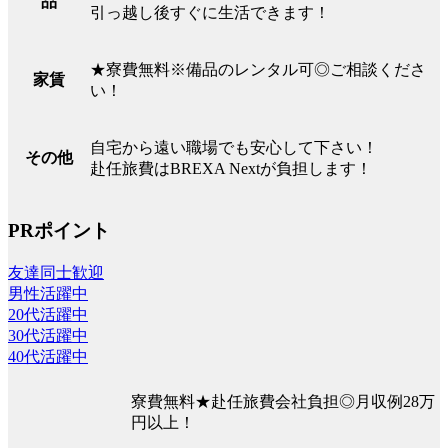
品
引っ越し後すぐに生活できます！
★寮費無料※備品のレンタル可◎ご相談くださ
家賃
い！
自宅から遠い職場でも安心して下さい！
その他
赴任旅費はBREXA Nextが負担します！
PRポイント
友達同士歓迎
男性活躍中
20代活躍中
30代活躍中
40代活躍中
寮費無料★赴任旅費会社負担◎月収例28万
円以上！