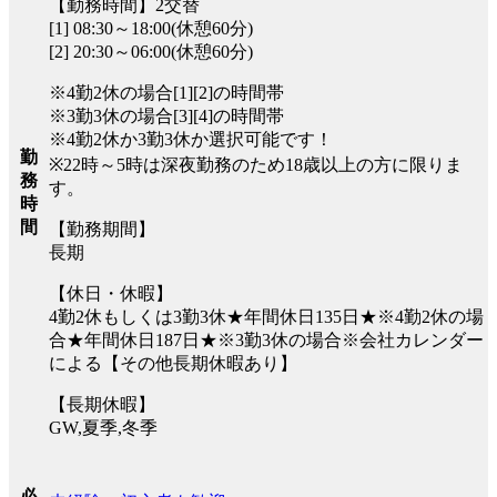
【勤務時間】2交替
[1] 08:30～18:00(休憩60分)
[2] 20:30～06:00(休憩60分)
※4勤2休の場合[1][2]の時間帯
※3勤3休の場合[3][4]の時間帯
※4勤2休か3勤3休か選択可能です！
勤
※22時～5時は深夜勤務のため18歳以上の方に限りま
務
す。
時
間
【勤務期間】
長期
【休日・休暇】
4勤2休もしくは3勤3休★年間休日135日★※4勤2休の場
合★年間休日187日★※3勤3休の場合※会社カレンダー
による【その他長期休暇あり】
【長期休暇】
GW,夏季,冬季
必