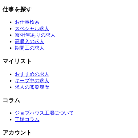
仕事を探す
お仕事検索
スペシャル求人
寮/社宅ありの求人
高収入の求人
期間工の求人
マイリスト
おすすめの求人
キープ中の求人
求人の閲覧履歴
コラム
ジョブハウス工場について
工場コラム
アカウント