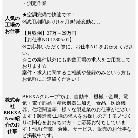
・測定作業
★空調完備で快適です！
人気の
※試用期間あり(1ヶ月)時給変動なし
工場の
お仕事
【月収例】27万～29万円
【お仕事NO.12805-01】
※ご応募いただく際に、お仕事NO.をお伝えくださ
い。
☆この案件以外にも多数工場の求人をご用意して
おります☆
案件・求人に関するご相談や登録のみという方も
お気軽にご連絡ください！
BREXAグループでは、自動車、機械・金属、電
株式会
気・電子部品・精密機器に加え、食品、医療機
社
器、住宅関連等、様々な製造業のお仕事がござい
BREXA
ます！製造業/工場の求人をお探しの方！モノづく
Next紹
りに関心をお持ちの方！ご応募お待ちしていま
介のお
す！他.軽作業、倉庫、サービス、販売のお仕事な
仕事
ど掲載中です。