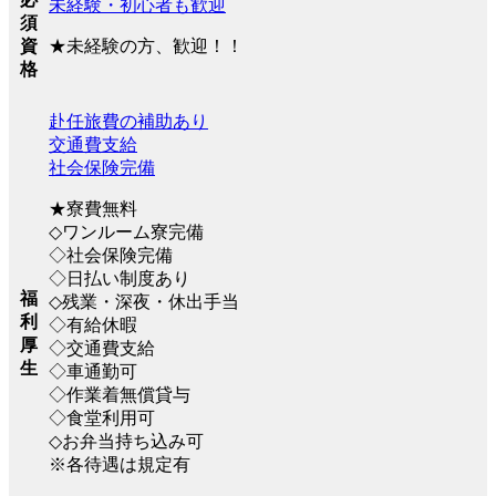
未経験・初心者も歓迎
須
★未経験の方、歓迎！！
資
格
赴任旅費の補助あり
交通費支給
社会保険完備
★寮費無料
◇ワンルーム寮完備
◇社会保険完備
◇日払い制度あり
福
◇残業・深夜・休出手当
利
◇有給休暇
厚
◇交通費支給
生
◇車通勤可
◇作業着無償貸与
◇食堂利用可
◇お弁当持ち込み可
※各待遇は規定有