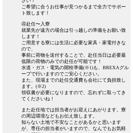
さい！
ご希望に合うお仕事が見つかるまで全力でサポー
ト致します！
④赴任〜入寮
就業先が遠方の場合は引っ越しの準備をお願い致
します！
ご用意する寮には生活に必要な家具・家電付きな
ので、
事前に荷物を送付することで、赴任当日は必要最
低限の荷物のみでの赴任が可能です！
水道・ガス・電気の開栓準備(※1)も、BREXAグル
ープで行いますのでご安心ください。
また、現場までの赴任交通費も会社にて負担致し
ます。(※2)
領収書が必要になりますので、忘れずに取ってき
てくださいね！
また赴任地では担当者がお迎えにあがります。寮
の周辺環境などもお伝え致します。
知らない土地で不安なことがあるかと思います
が、専任の担当者がいますので、なんでもお気軽