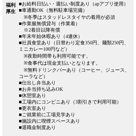
■お給料日払い・週払い制度あり（apアプリ使用）
福利
■車通勤OK（無料駐車場完備）
厚生
※冬季はスタッドレスタイヤの着用が必須
■作業服無償貸与（作業着）
※2着目以降有償
■年末年始休暇あり（4連休）
■社員食堂あり（日替わり定食350円、麺類250円、
ミニカレー100円など）
※夜勤時間帯も利用可能です。
※食事代は現金支払いとなります。
※無料ドリンクバーあり（コーヒー、ジュース、
コーラなど）
■仕出し弁当あり
■お弁当持ち込みOK
■休憩室あり
■工場内にコンビニあり（3割引きで利用可能）
■更衣室あり
■ご就業前に工場見学あり
■施設内に喫煙スペースあり
■退職金制度あり