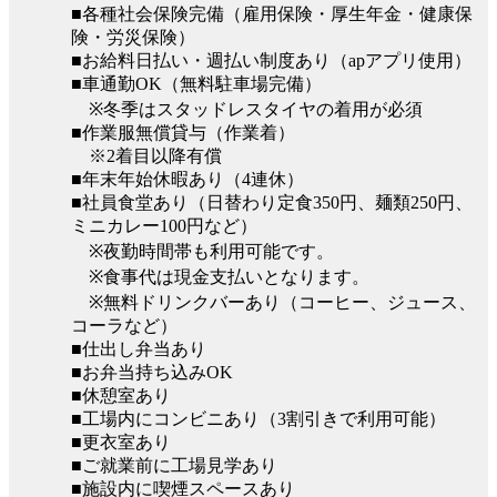
■各種社会保険完備（雇用保険・厚生年金・健康保
険・労災保険）
■お給料日払い・週払い制度あり（apアプリ使用）
■車通勤OK（無料駐車場完備）
※冬季はスタッドレスタイヤの着用が必須
■作業服無償貸与（作業着）
※2着目以降有償
■年末年始休暇あり（4連休）
■社員食堂あり（日替わり定食350円、麺類250円、
ミニカレー100円など）
※夜勤時間帯も利用可能です。
※食事代は現金支払いとなります。
※無料ドリンクバーあり（コーヒー、ジュース、
コーラなど）
■仕出し弁当あり
■お弁当持ち込みOK
■休憩室あり
■工場内にコンビニあり（3割引きで利用可能）
■更衣室あり
■ご就業前に工場見学あり
■施設内に喫煙スペースあり