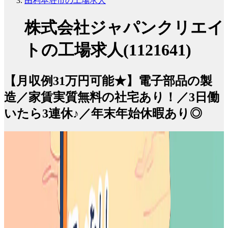
由利本荘市の工場求人
株式会社ジャパンクリエイ
トの工場求人(1121641)
【月収例31万円可能★】電子部品の製
造／家賃実質無料の社宅あり！／3日働
いたら3連休♪／年末年始休暇あり◎