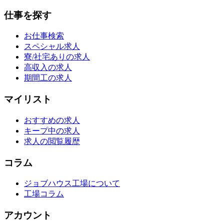
仕事を探す
お仕事検索
スペシャル求人
寮/社宅ありの求人
高収入の求人
期間工の求人
マイリスト
おすすめの求人
キープ中の求人
求人の閲覧履歴
コラム
ジョブハウス工場について
工場コラム
アカウント