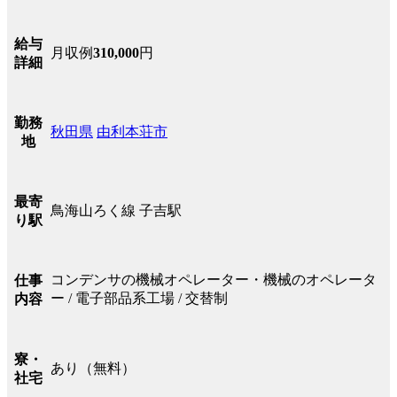
給与
月収例
310,000
円
詳細
勤務
秋田県
由利本荘市
地
最寄
鳥海山ろく線 子吉駅
り駅
コンデンサの機械オペレーター・機械のオペレータ
仕事
ー / 電子部品系工場 / 交替制
内容
寮・
あり（無料）
社宅