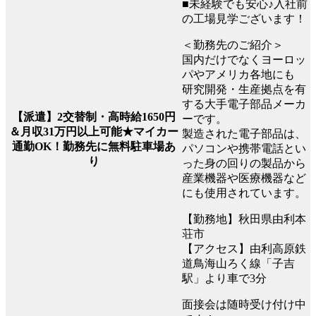
■未経験でも安心♪入社前
の工場見学ございます！
＜勤務先のご紹介＞
国内だけでなくヨーロッ
パやアメリカ各地にも
研究開発・生産拠点を有
する大手電子部品メーカ
【派遣】2交替制・高時給1650円
ーです。
＆月収31万円以上可能★マイカー
製造された電子部品は、
通勤OK！勤務先に無料駐車場あ
パソコンや携帯電話とい
り
った身の回りの製品から
産業機器や医療機器など
にも使用されています。
【勤務地】秋田県由利本
荘市
【アクセス】由利高原鉄
道鳥海山ろく線「子吉
駅」より車で3分
面接会は随時受け付け中