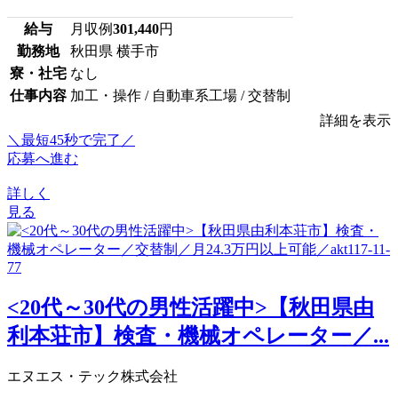
給与
月収例
301,440
円
勤務地
秋田県 横手市
寮・社宅
なし
仕事内容
加工・操作 / 自動車系工場 / 交替制
詳細を表示
＼最短45秒で完了／
応募へ進む
詳しく
見る
<20代～30代の男性活躍中>【秋田県由
利本荘市】検査・機械オペレーター／...
エヌエス・テック株式会社