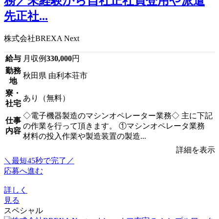
務／未経験から自社正社員登用や派遣
先正社...
株式会社BREXA Next
給与
月収例
330,000
円
勤務
秋田県 由利本荘市
地
寮・
あり（無料）
社宅
◇電子機器製造のマシンオペレーター業務◇ 主に下記
仕事
の作業を行って頂きます。 ①マシンオペレータ業務
内容
材料の投入作業や製造装置の製造...
詳細を表示
＼最短45秒で完了／
応募へ進む
詳しく
見る
スペシャル