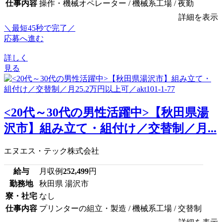
仕事内容
操作・機械オペレーター / 機械系工場 / 夜勤
詳細を表示
＼最短45秒で完了／
応募へ進む
詳しく
見る
<20代～30代の男性活躍中>【秋田県湯
沢市】組み立て・組付け／交替制／月...
エヌエス・テック株式会社
給与
月収例
252,499
円
勤務地
秋田県 湯沢市
寮・社宅
なし
仕事内容
プリンターの組立・製造 / 機械系工場 / 交替制