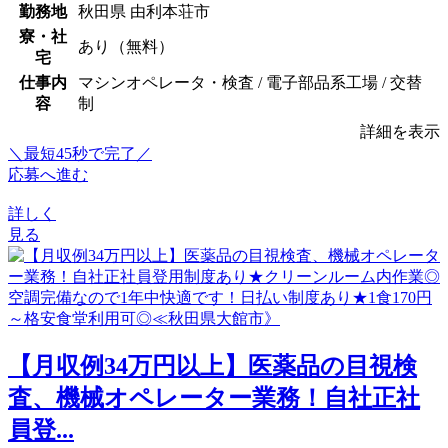
勤務地
秋田県 由利本荘市
寮・社
あり（無料）
宅
仕事内
マシンオペレータ・検査 / 電子部品系工場 / 交替
容
制
詳細を表示
＼最短45秒で完了／
応募へ進む
詳しく
見る
【月収例34万円以上】医薬品の目視検
査、機械オペレーター業務！自社正社
員登...