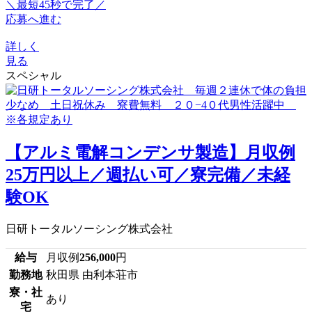
＼最短45秒で完了／
応募へ進む
詳しく
見る
スペシャル
【アルミ電解コンデンサ製造】月収例
25万円以上／週払い可／寮完備／未経
験OK
日研トータルソーシング株式会社
給与
月収例
256,000
円
勤務地
秋田県 由利本荘市
寮・社
あり
宅