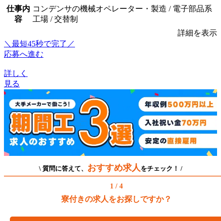
仕事内
コンデンサの機械オペレーター・製造 / 電子部品系
容
工場 / 交替制
詳細を表示
＼最短45秒で完了／
応募へ進む
詳しく
見る
おすすめ求人
\ 質問に答えて、
をチェック！ /
1 / 4
寮付きの求人をお探しですか？