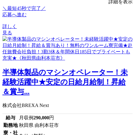
詳細を表示
＼最短45秒で完了／
応募へ進む
詳しく
見る
半導体製品のマシンオペレーター！未
経験活躍中★安定の日給月給制！昇給
＆賞与...
株式会社BREXA Next
給与
月収例
290,000
円
勤務地
秋田県 由利本荘市
寮・社