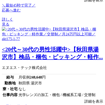
詳細を表示
＼最短45秒で完了／
応募へ進む
詳しく
見る
<20代～30代の男性活躍中>【秋田県湯
沢市】検品・梱包・ピッキング・軽作...
エヌエス・テック株式会社
給与
月収例
248,648
円
勤務地
秋田県 湯沢市
寮・社宅
なし
仕事内容
光学レンズの加工・梱包 / 機械系工場 / 交替制
詳細を表示