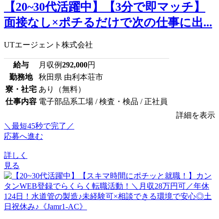
【20~30代活躍中】【3分で即マッチ】
面接なし×ポチるだけで次の仕事に出...
UTエージェント株式会社
給与
月収例
292,000
円
勤務地
秋田県 由利本荘市
寮・社宅
あり（無料）
仕事内容
電子部品系工場 / 検査・検品 / 正社員
詳細を表示
＼最短45秒で完了／
応募へ進む
詳しく
見る