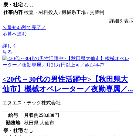
寮・社宅
なし
仕事内容
検査・材料投入 / 機械系工場 / 交替制
詳細を表示
＼最短45秒で完了／
応募へ進む
詳しく
見る
<20代～30代の男性活躍中>【秋田県大
仙市】機械オペレーター／夜勤専属／...
エヌエス・テック株式会社
給与
月収例
258,830
円
勤務地
秋田県 大仙市
寮・社宅
なし