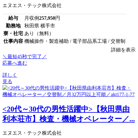
エヌエス・テック株式会社
給与
月収例
257,950
円
勤務地
秋田県 横手市
寮・社宅
あり（無料）
仕事内容
機械操作・製造補助 / 電子部品系工場 / 交替制
詳細を表示
＼最短45秒で完了／
応募へ進む
詳しく
見る
<20代～30代の男性活躍中>【秋田県由
利本荘市】検査・機械オペレーター／...
エヌエス・テック株式会社