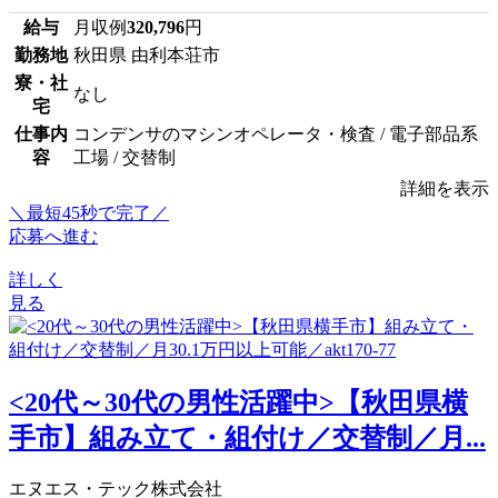
給与
月収例
320,796
円
勤務地
秋田県 由利本荘市
寮・社
なし
宅
仕事内
コンデンサのマシンオペレータ・検査 / 電子部品系
容
工場 / 交替制
詳細を表示
＼最短45秒で完了／
応募へ進む
詳しく
見る
<20代～30代の男性活躍中>【秋田県横
手市】組み立て・組付け／交替制／月...
エヌエス・テック株式会社