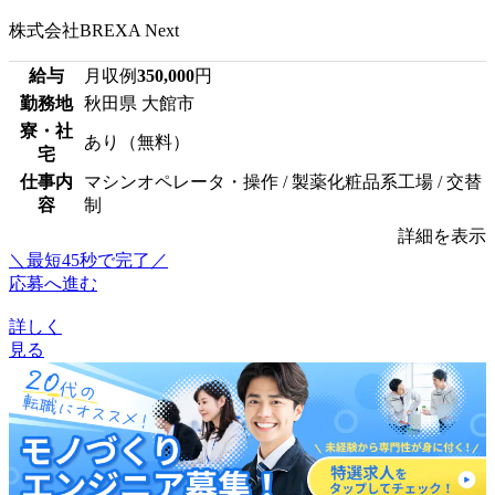
株式会社BREXA Next
給与
月収例
350,000
円
勤務地
秋田県 大館市
寮・社
あり（無料）
宅
仕事内
マシンオペレータ・操作 / 製薬化粧品系工場 / 交替
容
制
詳細を表示
＼最短45秒で完了／
応募へ進む
詳しく
見る