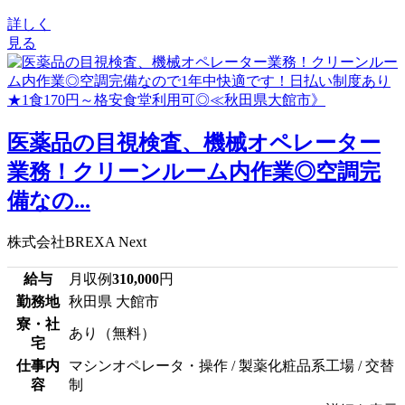
詳しく
見る
医薬品の目視検査、機械オペレーター
業務！クリーンルーム内作業◎空調完
備なの...
株式会社BREXA Next
給与
月収例
310,000
円
勤務地
秋田県 大館市
寮・社
あり（無料）
宅
仕事内
マシンオペレータ・操作 / 製薬化粧品系工場 / 交替
容
制