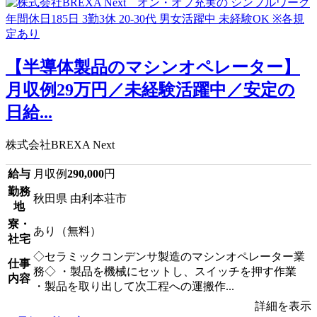
【半導体製品のマシンオペレーター】
月収例29万円／未経験活躍中／安定の
日給...
株式会社BREXA Next
給与
月収例
290,000
円
勤務
秋田県 由利本荘市
地
寮・
あり（無料）
社宅
◇セラミックコンデンサ製造のマシンオペレーター業
仕事
務◇ ・製品を機械にセットし、スイッチを押す作業
内容
・製品を取り出して次工程への運搬作...
詳細を表示