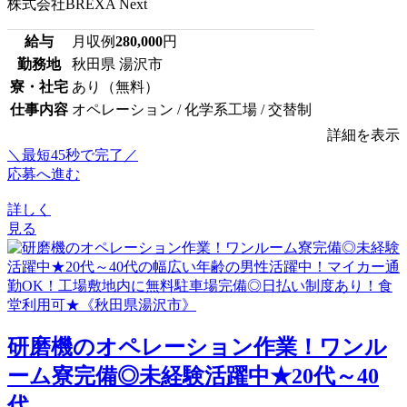
株式会社BREXA Next
給与
月収例
280,000
円
勤務地
秋田県 湯沢市
寮・社宅
あり（無料）
仕事内容
オペレーション / 化学系工場 / 交替制
詳細を表示
＼最短45秒で完了／
応募へ進む
詳しく
見る
研磨機のオペレーション作業！ワンル
ーム寮完備◎未経験活躍中★20代～40
代...