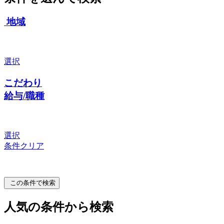
地域
選択
こだわり
給与/職種
選択
条件クリア
この条件で検索
人気の条件から検索