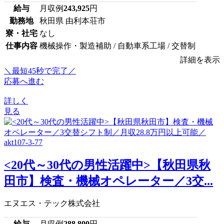
給与
月収例
243,925
円
勤務地
秋田県 由利本荘市
寮・社宅
なし
仕事内容
機械操作・製造補助 / 自動車系工場 / 交替制
詳細を表示
＼最短45秒で完了／
応募へ進む
詳しく
見る
<20代～30代の男性活躍中>【秋田県秋
田市】検査・機械オペレーター／3交...
エヌエス・テック株式会社
給与
月収例
288,800
円