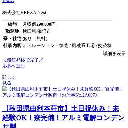
株式会社BREXA Next
給与
月収例
290,000
円
勤務地
秋田県 湯沢市
寮・社宅
あり（無料）
仕事内容
オペレーション・製造 / 機械系工場 / 交替制
詳細を表示
＼最短45秒で完了／
応募へ進む
詳しく
見る
【秋田県由利本荘市】土日祝休み！未
経験OK！寮完備！アルミ電解コンデン
サ製...