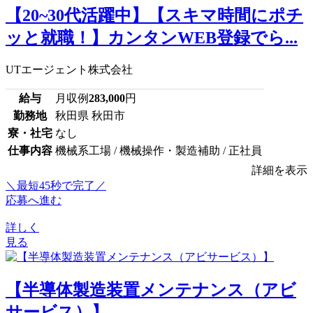
【20~30代活躍中】【スキマ時間にポチ
ッと就職！】カンタンWEB登録でら...
UTエージェント株式会社
給与
月収例
283,000
円
勤務地
秋田県 秋田市
寮・社宅
なし
仕事内容
機械系工場 / 機械操作・製造補助 / 正社員
詳細を表示
＼最短45秒で完了／
応募へ進む
詳しく
見る
【半導体製造装置メンテナンス（アビ
サービス）】