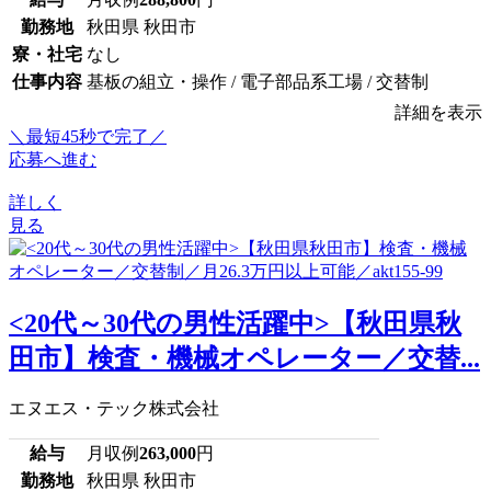
勤務地
秋田県 秋田市
寮・社宅
なし
仕事内容
基板の組立・操作 / 電子部品系工場 / 交替制
詳細を表示
＼最短45秒で完了／
応募へ進む
詳しく
見る
<20代～30代の男性活躍中>【秋田県秋
田市】検査・機械オペレーター／交替...
エヌエス・テック株式会社
給与
月収例
263,000
円
勤務地
秋田県 秋田市