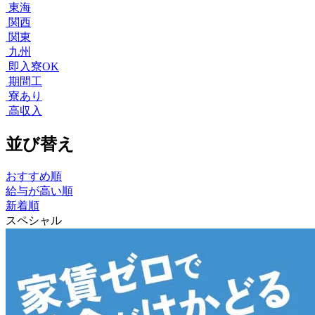
東海
関西
関東
九州
即入寮OK
期間工
寮あり
高収入
並び替え
おすすめ順
給与が高い順
新着順
スペシャル