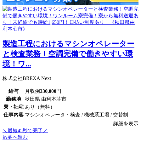
製造工程におけるマシンオペレーター
と検査業務！空調完備で働きやすい環
境！ワ...
株式会社BREXA Next
給与
月収例
330,000
円
勤務地
秋田県 由利本荘市
寮・社宅
あり（無料）
仕事内容
マシンオペレータ・検査 / 機械系工場 / 交替制
詳細を表示
＼最短45秒で完了／
応募へ進む