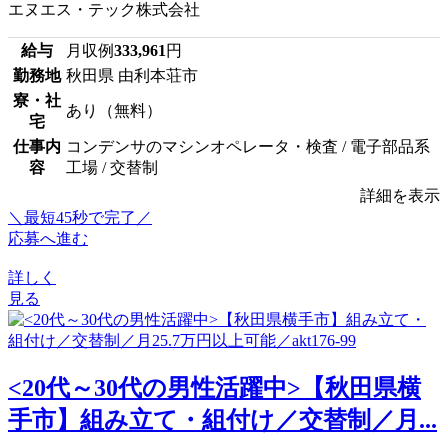
エヌエス・テック株式会社
給与
月収例
333,961
円
勤務地
秋田県 由利本荘市
寮・社
あり（無料）
宅
仕事内
コンデンサのマシンオペレータ・検査 / 電子部品系
容
工場 / 交替制
詳細を表示
＼最短45秒で完了／
応募へ進む
詳しく
見る
<20代～30代の男性活躍中>【秋田県横
手市】組み立て・組付け／交替制／月...