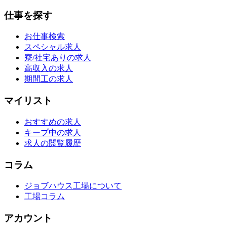
仕事を探す
お仕事検索
スペシャル求人
寮/社宅ありの求人
高収入の求人
期間工の求人
マイリスト
おすすめの求人
キープ中の求人
求人の閲覧履歴
コラム
ジョブハウス工場について
工場コラム
アカウント