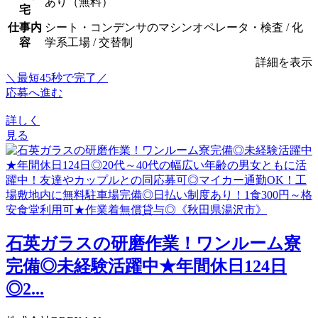
あり（無料）
宅
仕事内
シート・コンデンサのマシンオペレータ・検査 / 化
容
学系工場 / 交替制
詳細を表示
＼最短45秒で完了／
応募へ進む
詳しく
見る
石英ガラスの研磨作業！ワンルーム寮
完備◎未経験活躍中★年間休日124日
◎2...