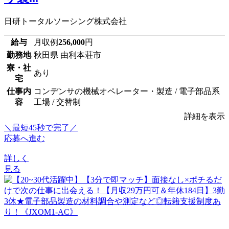
日研トータルソーシング株式会社
給与
月収例
256,000
円
勤務地
秋田県 由利本荘市
寮・社
あり
宅
仕事内
コンデンサの機械オペレーター・製造 / 電子部品系
容
工場 / 交替制
詳細を表示
＼最短45秒で完了／
応募へ進む
詳しく
見る