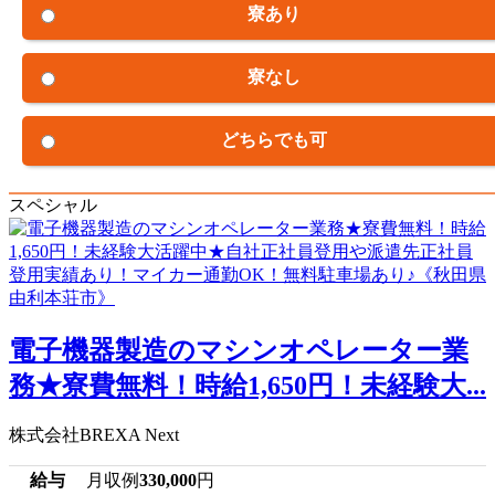
寮あり
寮なし
どちらでも可
スペシャル
電子機器製造のマシンオペレーター業
務★寮費無料！時給1,650円！未経験大...
株式会社BREXA Next
給与
月収例
330,000
円