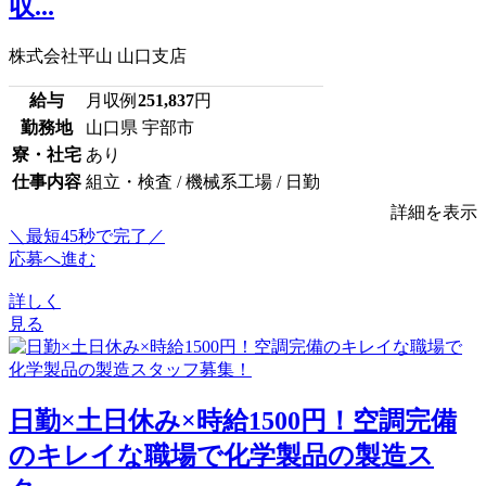
収...
株式会社平山 山口支店
給与
月収例
251,837
円
勤務地
山口県 宇部市
寮・社宅
あり
仕事内容
組立・検査 / 機械系工場 / 日勤
詳細を表示
＼最短45秒で完了／
応募へ進む
詳しく
見る
日勤×土日休み×時給1500円！空調完備
のキレイな職場で化学製品の製造ス