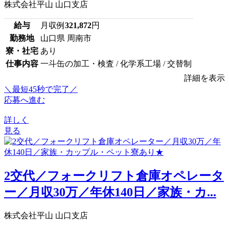
株式会社平山 山口支店
給与
月収例
321,872
円
勤務地
山口県 周南市
寮・社宅
あり
仕事内容
一斗缶の加工・検査 / 化学系工場 / 交替制
詳細を表示
＼最短45秒で完了／
応募へ進む
詳しく
見る
2交代／フォークリフト倉庫オペレータ
ー／月収30万／年休140日／家族・カ...
株式会社平山 山口支店