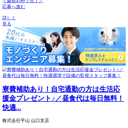
＼最短45秒で完了／
応募へ進む
詳しく
見る
寮費補助あり！自宅通勤の方は生活応
援金プレゼント♪／昼食代は毎日無料！
快適...
株式会社平山 山口支店