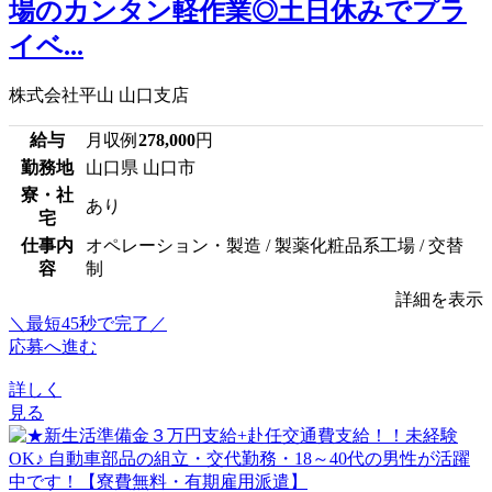
場のカンタン軽作業◎土日休みでプラ
イベ...
株式会社平山 山口支店
給与
月収例
278,000
円
勤務地
山口県 山口市
寮・社
あり
宅
仕事内
オペレーション・製造 / 製薬化粧品系工場 / 交替
容
制
詳細を表示
＼最短45秒で完了／
応募へ進む
詳しく
見る