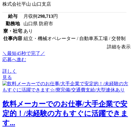
株式会社平山 山口支店
給与
月収例
298,713
円
勤務地
山口県 防府市
寮・社宅
あり
仕事内容
組立・機械オペレーター / 自動車系工場 / 交替制
詳細を表示
＼最短45秒で完了／
応募へ進む
詳しく
見る
飲料メーカーでのお仕事/大手企業で安
定的！/未経験の方もすぐに活躍できま
す...