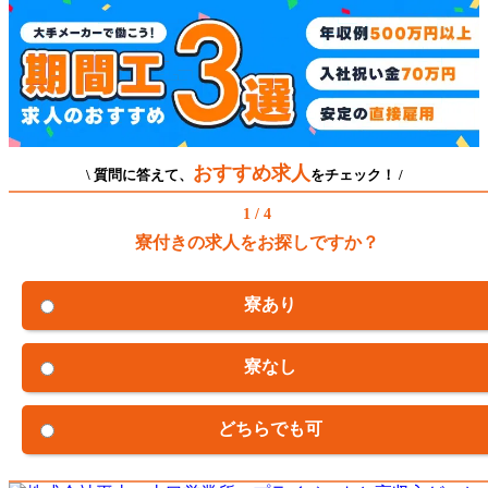
おすすめ求人
\ 質問に答えて、
をチェック！ /
1 / 4
寮付きの求人をお探しですか？
寮あり
寮なし
どちらでも可