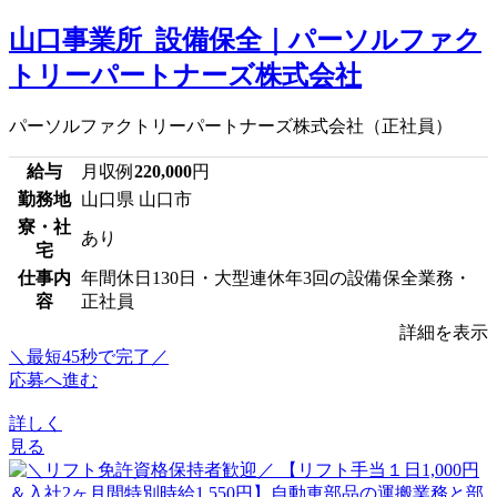
山口事業所_設備保全｜パーソルファク
トリーパートナーズ株式会社
パーソルファクトリーパートナーズ株式会社（正社員）
給与
月収例
220,000
円
勤務地
山口県 山口市
寮・社
あり
宅
仕事内
年間休日130日・大型連休年3回の設備保全業務・
容
正社員
詳細を表示
＼最短45秒で完了／
応募へ進む
詳しく
見る