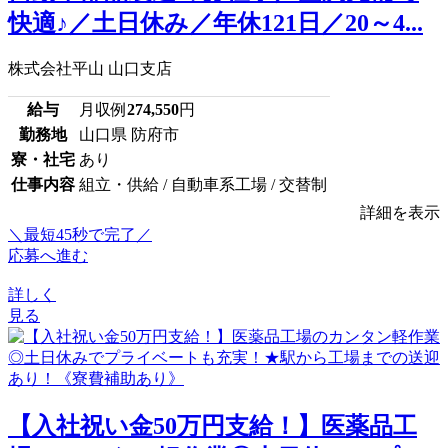
快適♪／土日休み／年休121日／20～4...
株式会社平山 山口支店
給与
月収例
274,550
円
勤務地
山口県 防府市
寮・社宅
あり
仕事内容
組立・供給 / 自動車系工場 / 交替制
詳細を表示
＼最短45秒で完了／
応募へ進む
詳しく
見る
【入社祝い金50万円支給！】医薬品工