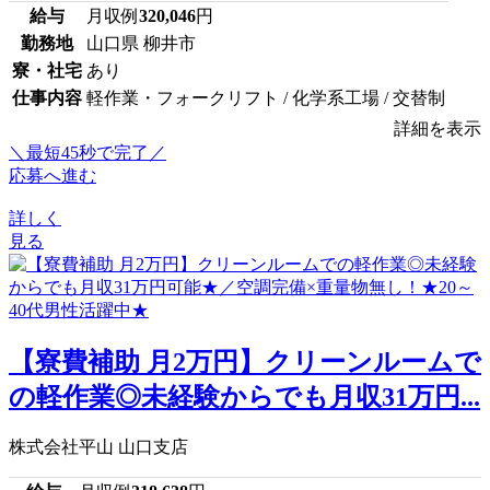
給与
月収例
320,046
円
勤務地
山口県 柳井市
寮・社宅
あり
仕事内容
軽作業・フォークリフト / 化学系工場 / 交替制
詳細を表示
＼最短45秒で完了／
応募へ進む
詳しく
見る
【寮費補助 月2万円】クリーンルームで
の軽作業◎未経験からでも月収31万円...
株式会社平山 山口支店