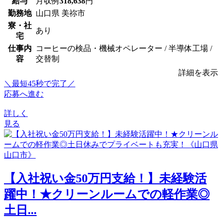
給与
月収例
318,638
円
勤務地
山口県 美祢市
寮・社
あり
宅
仕事内
コーヒーの検品・機械オペレーター / 半導体工場 /
容
交替制
詳細を表示
＼最短45秒で完了／
応募へ進む
詳しく
見る
【入社祝い金50万円支給！】未経験活
躍中！★クリーンルームでの軽作業◎
土日...