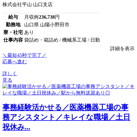
株式会社平山 山口支店
給与
月収例
236,738
円
勤務地
山口県 山陽小野田市
寮・社宅
あり
仕事内容
袋詰め・箱詰め / 機械系工場 / 日勤
詳細を表示
＼最短45秒で完了／
応募へ進む
詳しく
見る
事務経験活かせる／医薬機器工場の事
務アシスタント／キレイな職場／土日
祝休み...