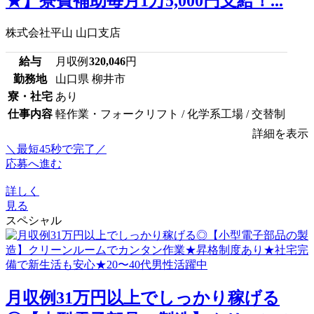
★】寮費補助毎月1万5,000円支給！...
株式会社平山 山口支店
給与
月収例
320,046
円
勤務地
山口県 柳井市
寮・社宅
あり
仕事内容
軽作業・フォークリフト / 化学系工場 / 交替制
詳細を表示
＼最短45秒で完了／
応募へ進む
詳しく
見る
スペシャル
月収例31万円以上でしっかり稼げる