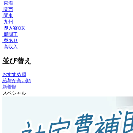
東海
関西
関東
九州
即入寮OK
期間工
寮あり
高収入
並び替え
おすすめ順
給与が高い順
新着順
スペシャル