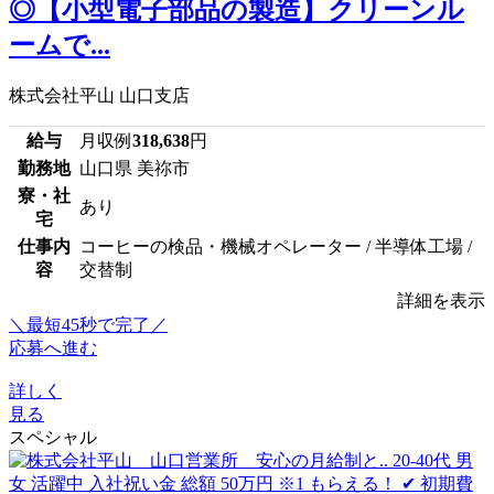
◎【小型電子部品の製造】クリーンル
ームで...
株式会社平山 山口支店
給与
月収例
318,638
円
勤務地
山口県 美祢市
寮・社
あり
宅
仕事内
コーヒーの検品・機械オペレーター / 半導体工場 /
容
交替制
詳細を表示
＼最短45秒で完了／
応募へ進む
詳しく
見る
スペシャル