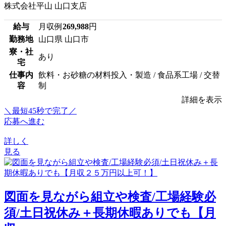
株式会社平山 山口支店
給与
月収例
269,988
円
勤務地
山口県 山口市
寮・社
あり
宅
仕事内
飲料・お砂糖の材料投入・製造 / 食品系工場 / 交替
容
制
詳細を表示
＼最短45秒で完了／
応募へ進む
詳しく
見る
図面を見ながら組立や検査/工場経験必
須/土日祝休み＋長期休暇ありでも【月