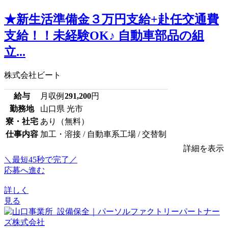
★新生活準備金３万円支給+赴任交通費
支給！！未経験OK♪ 自動車部品の組
立...
株式会社ビート
給与
月収例
291,200
円
勤務地
山口県 光市
寮・社宅
あり（無料）
仕事内容
加工・溶接 / 自動車系工場 / 交替制
詳細を表示
＼最短45秒で完了／
応募へ進む
詳しく
見る