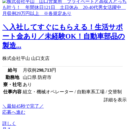
＼入社してすぐにもらえる！生活サポ
ート金あり／未経験OK！自動車部品の
製造...
株式会社平山 山口支店
給与
月収例
298,713
円
勤務地
山口県 防府市
寮・社宅
あり
仕事内容
組立・機械オペレーター / 自動車系工場 / 交替制
詳細を表示
＼最短45秒で完了／
応募へ進む
詳しく