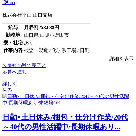
タ...
株式会社平山 山口支店
給与
月収例
253,088
円
勤務地
山口県 山陽小野田市
寮・社宅
あり
仕事内容
検査・製造 / 化学系工場 / 日勤
詳細を表示
＼最短45秒で完了／
応募へ進む
詳しく
見る
日勤×土日休み/梱包・仕分け作業/20代
～40代の男性活躍中/長期休暇あり...