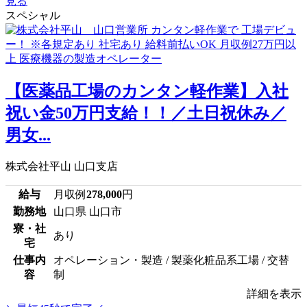
見る
スペシャル
【医薬品工場のカンタン軽作業】入社
祝い金50万円支給！！／土日祝休み／
男女...
株式会社平山 山口支店
給与
月収例
278,000
円
勤務地
山口県 山口市
寮・社
あり
宅
仕事内
オペレーション・製造 / 製薬化粧品系工場 / 交替
容
制
詳細を表示