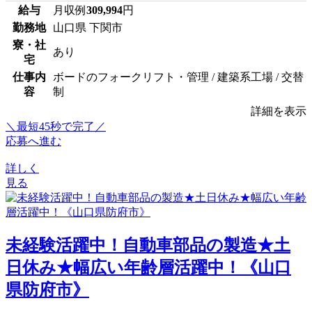
給与
月収例
309,994
円
勤務地
山口県 下関市
寮・社
あり
宅
仕事内
ボードのフォークリフト・管理 / 建築系工場 / 交替
容
制
詳細を表示
＼最短45秒で完了／
応募へ進む
詳しく
見る
未経験活躍中！自動車部品の製造★土
日休み★幅広い年齢層活躍中！《山口
県防府市》