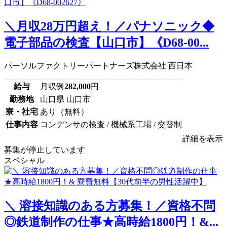
＼月収28万円超え！／パナソニック◆
電子部品の検査【山口市】《D68-00...
パーソルファクトリーパートナーズ株式会社 西日本
給与
月収例
282,000
円
勤務地
山口県 山口市
寮・社宅
あり（無料）
仕事内容
コンデンサの検査 / 機械系工場 / 交替制
詳細を表示
募集が停止しています
スペシャル
＼ 溶接知識のある方募集！／資格不問
◎鉄道制作の仕事★高時給1800円！&...