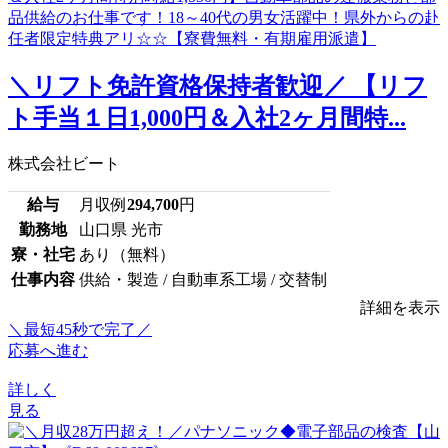
＼リフト免許資格保持者歓迎／ 【リフ
ト手当１日1,000円＆入社2ヶ月間特...
株式会社ビート
給与
月収例
294,700
円
勤務地
山口県 光市
寮・社宅
あり（無料）
仕事内容
供給・製造 / 自動車系工場 / 交替制
詳細を表示
＼最短45秒で完了／
応募へ進む
詳しく
見る