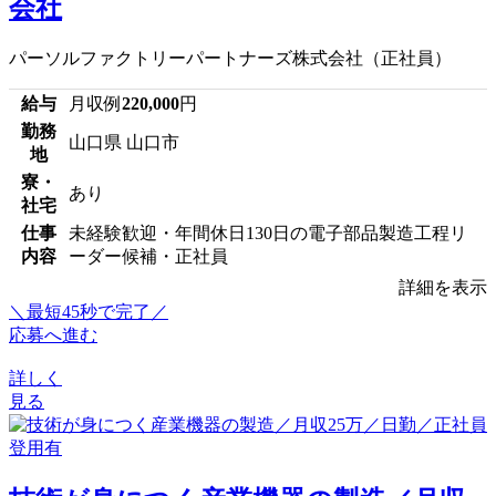
会社
パーソルファクトリーパートナーズ株式会社（正社員）
給与
月収例
220,000
円
勤務
山口県 山口市
地
寮・
あり
社宅
仕事
未経験歓迎・年間休日130日の電子部品製造工程リ
内容
ーダー候補・正社員
詳細を表示
＼最短45秒で完了／
応募へ進む
詳しく
見る