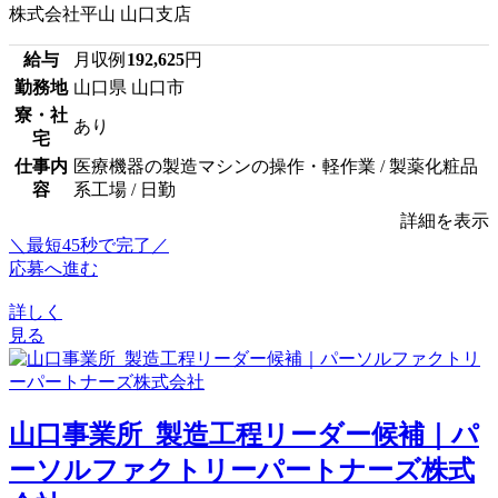
株式会社平山 山口支店
給与
月収例
192,625
円
勤務地
山口県 山口市
寮・社
あり
宅
仕事内
医療機器の製造マシンの操作・軽作業 / 製薬化粧品
容
系工場 / 日勤
詳細を表示
＼最短45秒で完了／
応募へ進む
詳しく
見る
山口事業所_製造工程リーダー候補｜パ
ーソルファクトリーパートナーズ株式