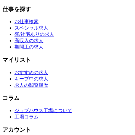
仕事を探す
お仕事検索
スペシャル求人
寮/社宅ありの求人
高収入の求人
期間工の求人
マイリスト
おすすめの求人
キープ中の求人
求人の閲覧履歴
コラム
ジョブハウス工場について
工場コラム
アカウント