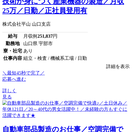
技術が身につく産業機器の製造／月収
25万／日勤／正社員登用有
株式会社平山 山口支店
給与
月収例
251,837
円
勤務地
山口県 宇部市
寮・社宅
あり
仕事内容
組立・検査 / 機械系工場 / 日勤
詳細を表示
＼最短45秒で完了／
応募へ進む
詳しく
見る
自動車部品製造のお仕事／空調完備で