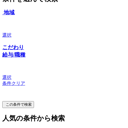
地域
選択
こだわり
給与/職種
選択
条件クリア
この条件で検索
人気の条件から検索