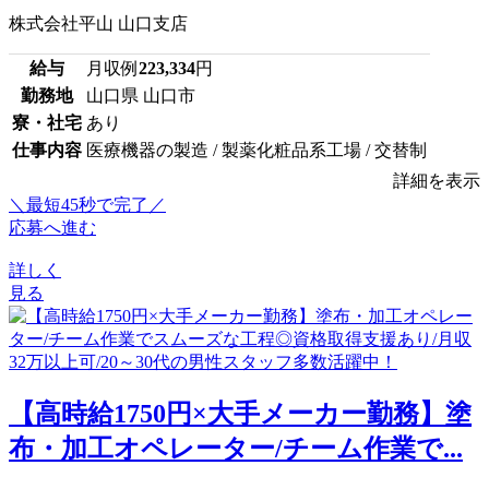
株式会社平山 山口支店
給与
月収例
223,334
円
勤務地
山口県 山口市
寮・社宅
あり
仕事内容
医療機器の製造 / 製薬化粧品系工場 / 交替制
詳細を表示
＼最短45秒で完了／
応募へ進む
詳しく
見る
【高時給1750円×大手メーカー勤務】塗
布・加工オペレーター/チーム作業で...