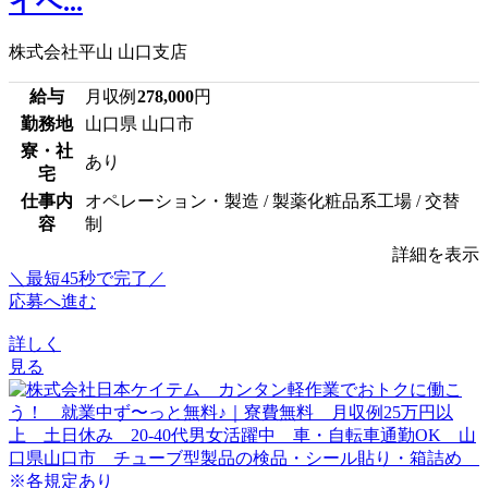
イベ...
株式会社平山 山口支店
給与
月収例
278,000
円
勤務地
山口県 山口市
寮・社
あり
宅
仕事内
オペレーション・製造 / 製薬化粧品系工場 / 交替
容
制
詳細を表示
＼最短45秒で完了／
応募へ進む
詳しく
見る