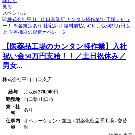
詳しく
見る
スペシャル
【医薬品工場のカンタン軽作業】入社
祝い金50万円支給！！／土日祝休み／
男女...
株式会社平山 山口支店
給与
月収例
278,000
円
勤務地
山口県 山口市
寮・社
あり
宅
仕事内
オペレーション・製造 / 製薬化粧品系工場 / 交替
容
制