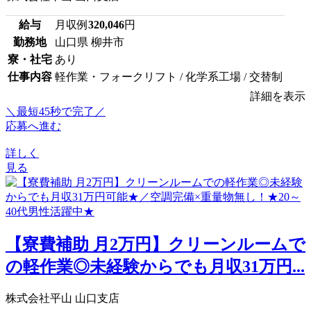
給与
月収例
320,046
円
勤務地
山口県 柳井市
寮・社宅
あり
仕事内容
軽作業・フォークリフト / 化学系工場 / 交替制
詳細を表示
＼最短45秒で完了／
応募へ進む
詳しく
見る
【寮費補助 月2万円】クリーンルームで
の軽作業◎未経験からでも月収31万円...
株式会社平山 山口支店