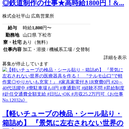
◎鉄道制作の仕事★高時給1800円！&...
株式会社平山 広島営業所
給与
時給
1,800
円〜
勤務地
山口県 下松市
寮・社宅
あり（無料）
仕事内容
加工・溶接 / 機械系工場 / 交替制
詳細を表示
募集が停止しています
【軽いチューブの検品・シール貼り・
箱詰め】 『景気に左右されない世界の