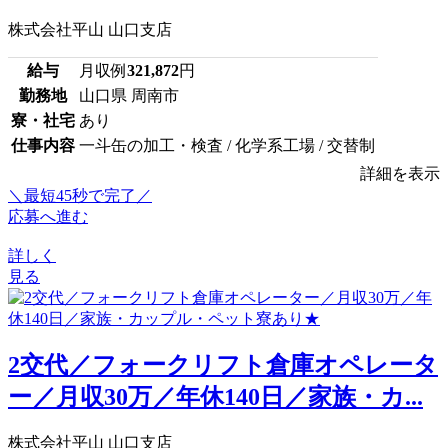
株式会社平山 山口支店
給与
月収例
321,872
円
勤務地
山口県 周南市
寮・社宅
あり
仕事内容
一斗缶の加工・検査 / 化学系工場 / 交替制
詳細を表示
＼最短45秒で完了／
応募へ進む
詳しく
見る
2交代／フォークリフト倉庫オペレータ
ー／月収30万／年休140日／家族・カ...
株式会社平山 山口支店