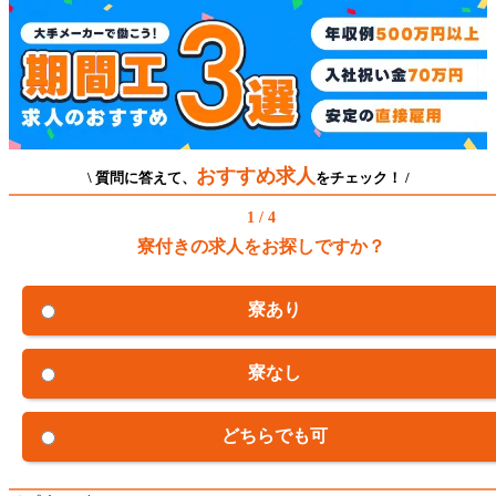
おすすめ求人
\ 質問に答えて、
をチェック！ /
1 / 4
寮付きの求人をお探しですか？
寮あり
寮なし
どちらでも可