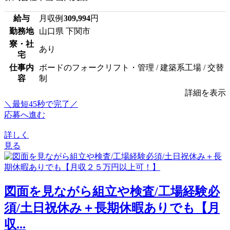
給与
月収例
309,994
円
勤務地
山口県 下関市
寮・社
あり
宅
仕事内
ボードのフォークリフト・管理 / 建築系工場 / 交替
容
制
詳細を表示
＼最短45秒で完了／
応募へ進む
詳しく
見る
図面を見ながら組立や検査/工場経験必
須/土日祝休み＋長期休暇ありでも【月
収...