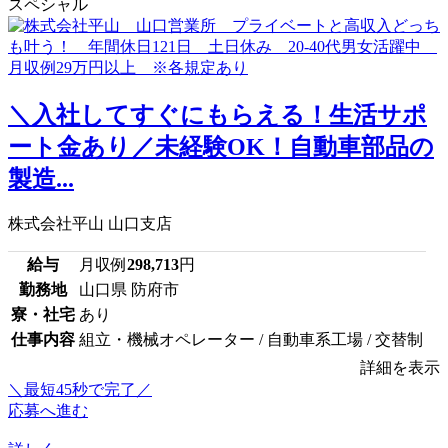
スペシャル
＼入社してすぐにもらえる！生活サポ
ート金あり／未経験OK！自動車部品の
製造...
株式会社平山 山口支店
給与
月収例
298,713
円
勤務地
山口県 防府市
寮・社宅
あり
仕事内容
組立・機械オペレーター / 自動車系工場 / 交替制
詳細を表示
＼最短45秒で完了／
応募へ進む