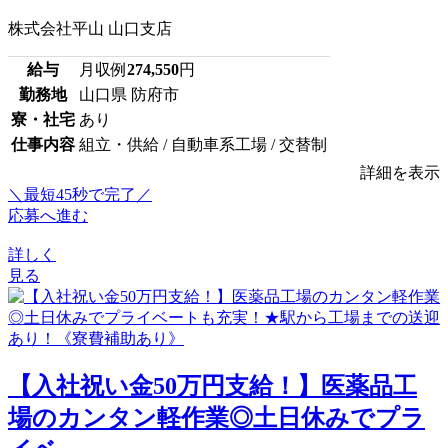
株式会社平山 山口支店
給与
月収例
274,550
円
勤務地
山口県 防府市
寮・社宅
あり
仕事内容
組立・供給 / 自動車系工場 / 交替制
詳細を表示
＼最短45秒で完了／
応募へ進む
詳しく
見る
【入社祝い金50万円支給！】医薬品工
場のカンタン軽作業◎土日休みでプラ