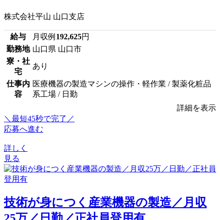
株式会社平山 山口支店
給与
月収例
192,625
円
勤務地
山口県 山口市
寮・社
あり
宅
仕事内
医療機器の製造マシンの操作・軽作業 / 製薬化粧品
容
系工場 / 日勤
詳細を表示
＼最短45秒で完了／
応募へ進む
詳しく
見る
技術が身につく産業機器の製造／月収
25万／日勤／正社員登用有