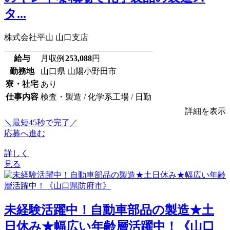
タ...
株式会社平山 山口支店
給与
月収例
253,088
円
勤務地
山口県 山陽小野田市
寮・社宅
あり
仕事内容
検査・製造 / 化学系工場 / 日勤
詳細を表示
＼最短45秒で完了／
応募へ進む
詳しく
見る
未経験活躍中！自動車部品の製造★土
日休み★幅広い年齢層活躍中！《山口