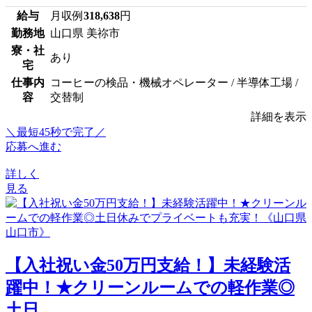
給与
月収例
318,638
円
勤務地
山口県 美祢市
寮・社
あり
宅
仕事内
コーヒーの検品・機械オペレーター / 半導体工場 /
容
交替制
詳細を表示
＼最短45秒で完了／
応募へ進む
詳しく
見る
【入社祝い金50万円支給！】未経験活
躍中！★クリーンルームでの軽作業◎
土日...