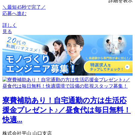
詳細を表示
＼最短45秒で完了／
応募へ進む
詳しく
見る
寮費補助あり！自宅通勤の方は生活応
援金プレゼント♪／昼食代は毎日無料！
快適...
株式会社平山 山口支店