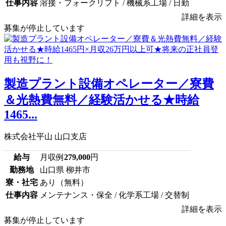
仕事内容
溶接・フォークリフト / 機械系工場 / 日勤
詳細を表示
募集が停止しています
製造プラント設備オペレーター／寮費
＆光熱費無料／経験活かせる★時給
1465...
株式会社平山 山口支店
給与
月収例
279,000
円
勤務地
山口県 柳井市
寮・社宅
あり（無料）
仕事内容
メンテナンス・保全 / 化学系工場 / 交替制
詳細を表示
募集が停止しています