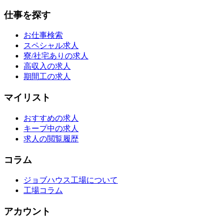
仕事を探す
お仕事検索
スペシャル求人
寮/社宅ありの求人
高収入の求人
期間工の求人
マイリスト
おすすめの求人
キープ中の求人
求人の閲覧履歴
コラム
ジョブハウス工場について
工場コラム
アカウント