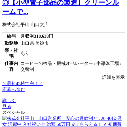
◎【小型電子部品の製造】クリーンル
ームで...
株式会社平山 山口支店
給与
月収例
318,638
円
勤務地
山口県 美祢市
寮・社
あり
宅
仕事内
コーヒーの検品・機械オペレーター / 半導体工場 /
容
交替制
詳細を表示
＼最短45秒で完了／
応募へ進む
詳しく
見る
スペシャル