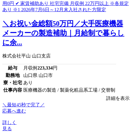
＼お祝い金総額50万円／大手医療機器
メーカーの製造補助｜月給制で暮らし
に余...
株式会社平山 山口支店
給与
月収例
223,334
円
勤務地
山口県 山口市
寮・社宅
あり
仕事内容
医療機器の製造 / 製薬化粧品系工場 / 交替制
詳細を表示
＼最短45秒で完了／
応募へ進む
詳しく
見る