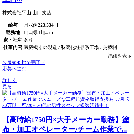
株式会社平山 山口支店
給与
月収例
223,334
円
勤務地
山口県 山口市
寮・社宅
あり
仕事内容
医療機器の製造 / 製薬化粧品系工場 / 交替制
詳細を表示
＼最短45秒で完了／
応募へ進む
詳しく
見る
【高時給1750円×大手メーカー勤務】塗
布・加工オペレーター/チーム作業で...