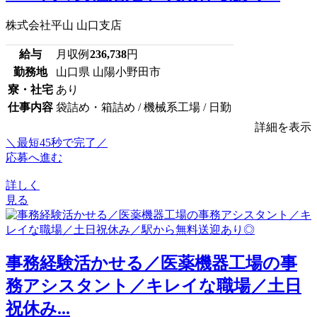
株式会社平山 山口支店
給与
月収例
236,738
円
勤務地
山口県 山陽小野田市
寮・社宅
あり
仕事内容
袋詰め・箱詰め / 機械系工場 / 日勤
詳細を表示
＼最短45秒で完了／
応募へ進む
詳しく
見る
事務経験活かせる／医薬機器工場の事
務アシスタント／キレイな職場／土日
祝休み...