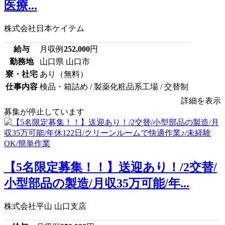
医療...
株式会社日本ケイテム
給与
月収例
252,000
円
勤務地
山口県 山口市
寮・社宅
あり（無料）
仕事内容
検品・箱詰め / 製薬化粧品系工場 / 交替制
詳細を表示
募集が停止しています
【5名限定募集！！】送迎あり！/2交替/
小型部品の製造/月収35万可能/年...
株式会社平山 山口支店