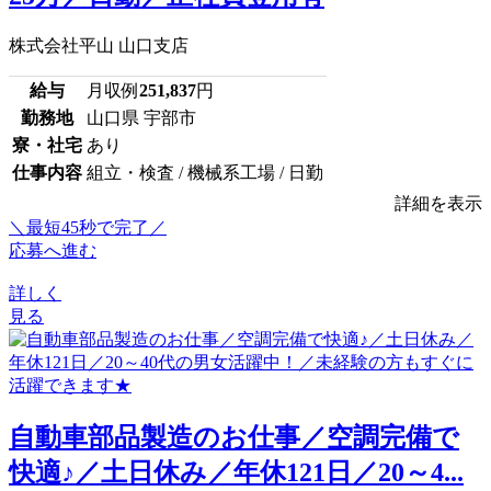
株式会社平山 山口支店
給与
月収例
251,837
円
勤務地
山口県 宇部市
寮・社宅
あり
仕事内容
組立・検査 / 機械系工場 / 日勤
詳細を表示
＼最短45秒で完了／
応募へ進む
詳しく
見る
自動車部品製造のお仕事／空調完備で
快適♪／土日休み／年休121日／20～4...