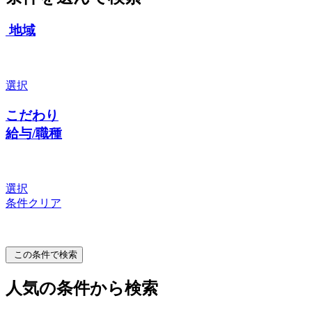
地域
選択
こだわり
給与/職種
選択
条件クリア
この条件で検索
人気の条件から検索