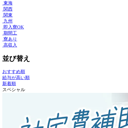
東海
関西
関東
九州
即入寮OK
期間工
寮あり
高収入
並び替え
おすすめ順
給与が高い順
新着順
スペシャル