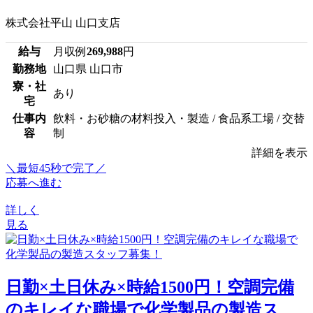
株式会社平山 山口支店
給与
月収例
269,988
円
勤務地
山口県 山口市
寮・社
あり
宅
仕事内
飲料・お砂糖の材料投入・製造 / 食品系工場 / 交替
容
制
詳細を表示
＼最短45秒で完了／
応募へ進む
詳しく
見る
日勤×土日休み×時給1500円！空調完備
のキレイな職場で化学製品の製造ス