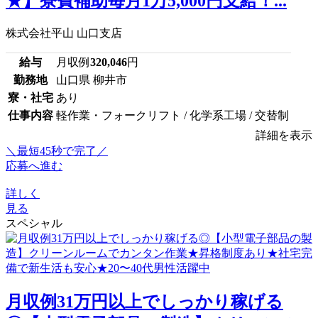
★】寮費補助毎月1万5,000円支給！...
株式会社平山 山口支店
給与
月収例
320,046
円
勤務地
山口県 柳井市
寮・社宅
あり
仕事内容
軽作業・フォークリフト / 化学系工場 / 交替制
詳細を表示
＼最短45秒で完了／
応募へ進む
詳しく
見る
スペシャル
月収例31万円以上でしっかり稼げる