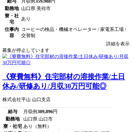
給与
月収例
359,988
円
勤務地
山口県 美祢市
寮・社
あり
宅
仕事内
コーヒーの検品・機械オペレーター / 家電系工場 /
容
交替制
詳細を表示
募集が停止しています
《寮費無料》住宅部材の溶接作業/土日
休み/研修あり/月収30万円可能◎
株式会社平山 山口支店
給与
月収例
309,896
円
勤務地
山口県 山口市
寮・社宅
あり（無料）