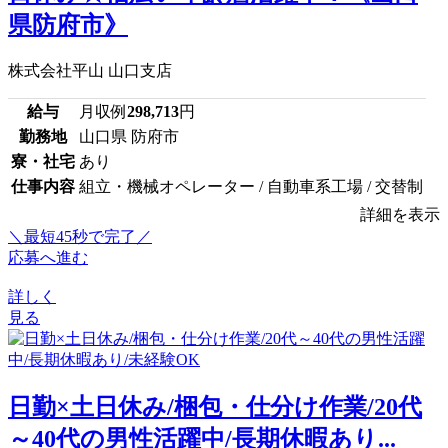
県防府市》
株式会社平山 山口支店
給与
月収例
298,713
円
勤務地
山口県 防府市
寮・社宅
あり
仕事内容
組立・機械オペレーター / 自動車系工場 / 交替制
詳細を表示
＼最短45秒で完了／
応募へ進む
詳しく
見る
日勤×土日休み/梱包・仕分け作業/20代
～40代の男性活躍中/長期休暇あり...