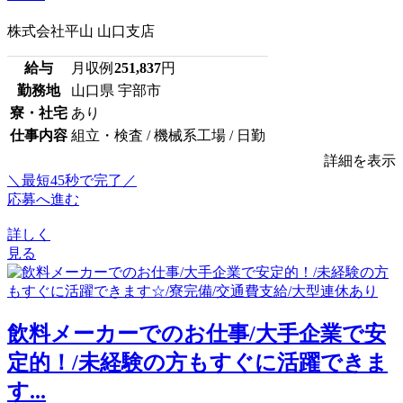
株式会社平山 山口支店
給与
月収例
251,837
円
勤務地
山口県 宇部市
寮・社宅
あり
仕事内容
組立・検査 / 機械系工場 / 日勤
詳細を表示
＼最短45秒で完了／
応募へ進む
詳しく
見る
飲料メーカーでのお仕事/大手企業で安
定的！/未経験の方もすぐに活躍できま
す...