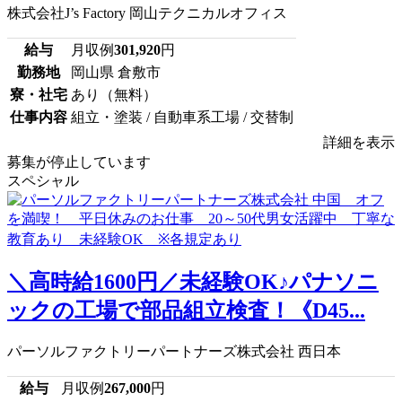
株式会社J’s Factory 岡山テクニカルオフィス
給与
月収例
301,920
円
勤務地
岡山県 倉敷市
寮・社宅
あり（無料）
仕事内容
組立・塗装 / 自動車系工場 / 交替制
詳細を表示
募集が停止しています
スペシャル
＼高時給1600円／未経験OK♪パナソニ
ックの工場で部品組立検査！《D45...
パーソルファクトリーパートナーズ株式会社 西日本
給与
月収例
267,000
円