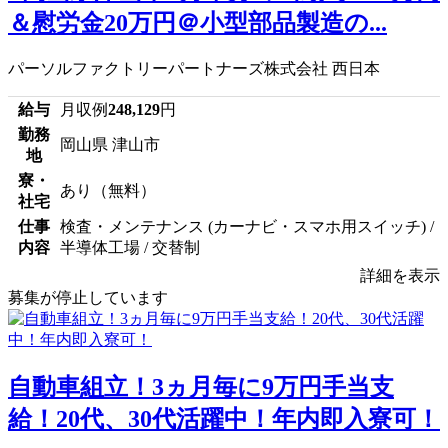
＆慰労金20万円＠小型部品製造の...
パーソルファクトリーパートナーズ株式会社 西日本
給与
月収例
248,129
円
勤務
岡山県 津山市
地
寮・
あり（無料）
社宅
仕事
検査・メンテナンス (カーナビ・スマホ用スイッチ) /
内容
半導体工場 / 交替制
詳細を表示
募集が停止しています
自動車組立！3ヵ月毎に9万円手当支
給！20代、30代活躍中！年内即入寮可！