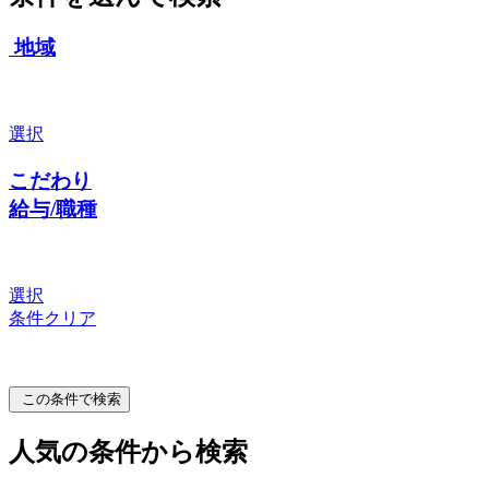
地域
選択
こだわり
給与/職種
選択
条件クリア
この条件で検索
人気の条件から検索