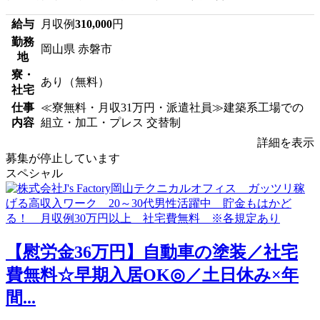
給与
月収例
310,000
円
勤務
岡山県 赤磐市
地
寮・
あり（無料）
社宅
仕事
≪寮無料・月収31万円・派遣社員≫建築系工場での
内容
組立・加工・プレス 交替制
詳細を表示
募集が停止しています
スペシャル
【慰労金36万円】自動車の塗装／社宅
費無料☆早期入居OK◎／土日休み×年
間...