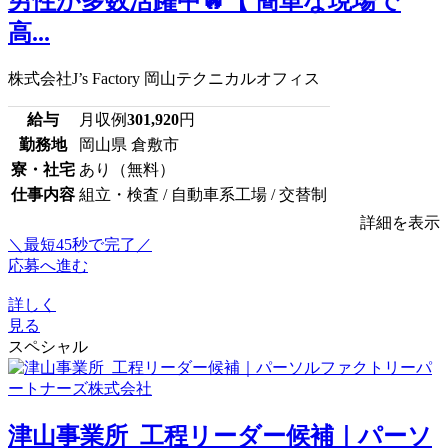
男性が多数活躍中🔥【 簡単な現場で
高...
株式会社J’s Factory 岡山テクニカルオフィス
給与
月収例
301,920
円
勤務地
岡山県 倉敷市
寮・社宅
あり（無料）
仕事内容
組立・検査 / 自動車系工場 / 交替制
詳細を表示
＼最短45秒で完了／
応募へ進む
詳しく
見る
スペシャル
津山事業所_工程リーダー候補｜パーソ