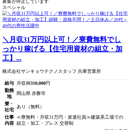
募集が停止しています
スペシャル
＼月収31万円以上可！／寮費無料でし
っかり稼げる【住宅用資材の組立・加
工】...
株式会社サンキョウテクノスタッフ 兵庫営業所
給与
月収例
310,000
円
勤務
岡山県 赤磐市
地
寮・
あり（無料）
社宅
仕事
≪寮無料・月収31万円・派遣社員≫建築系工場での
内容
組立・加工・プレス 交替制