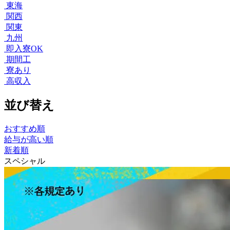
東海
関西
関東
九州
即入寮OK
期間工
寮あり
高収入
並び替え
おすすめ順
給与が高い順
新着順
スペシャル