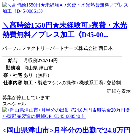
＼高時給1550円★未経験可♪寮費・水光
熱費無料／プレス加工《D45-00...
パーソルファクトリーパートナーズ株式会社 西日本
給与
月収例
274,714
円
勤務地
岡山県 津山市
寮・社宅
あり（無料）
仕事内容
加工・製造マシンの操作 / 機械系工場 / 交替制
詳細を表示
募集が停止しています
スペシャル
<岡山県津山市>月半分の出勤で24.8万円