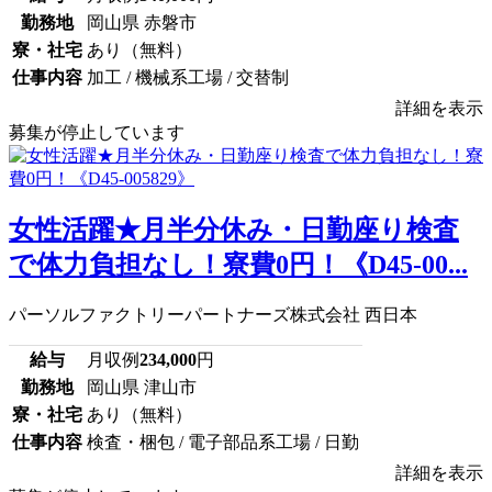
勤務地
岡山県 赤磐市
寮・社宅
あり（無料）
仕事内容
加工 / 機械系工場 / 交替制
詳細を表示
募集が停止しています
女性活躍★月半分休み・日勤座り検査
で体力負担なし！寮費0円！《D45-00...
パーソルファクトリーパートナーズ株式会社 西日本
給与
月収例
234,000
円
勤務地
岡山県 津山市
寮・社宅
あり（無料）
仕事内容
検査・梱包 / 電子部品系工場 / 日勤
詳細を表示