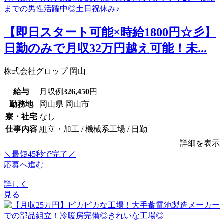
【即日スタート可能×時給1800円☆彡】
日勤のみで月収32万円越え可能！未...
株式会社グロップ 岡山
給与
月収例
326,450
円
勤務地
岡山県 岡山市
寮・社宅
なし
仕事内容
組立・加工 / 機械系工場 / 日勤
詳細を表示
＼最短45秒で完了／
応募へ進む
詳しく
見る