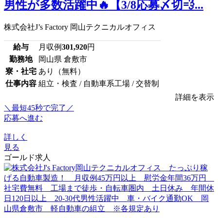
男性が多数活躍中🔥【3/8応募〆切💨...
株式会社J’s Factory 岡山テクニカルオフィス
給与
月収例
301,920
円
勤務地
岡山県 倉敷市
寮・社宅
あり（無料）
仕事内容
組立・検査 / 自動車系工場 / 交替制
詳細を表示
＼最短45秒で完了／
応募へ進む
詳しく
見る
ゴールド求人