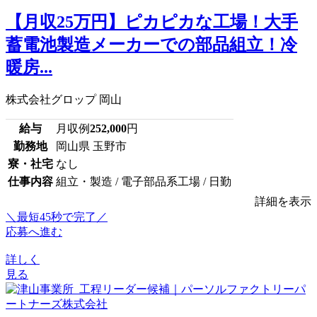
【月収25万円】ピカピカな工場！大手
蓄電池製造メーカーでの部品組立！冷
暖房...
株式会社グロップ 岡山
給与
月収例
252,000
円
勤務地
岡山県 玉野市
寮・社宅
なし
仕事内容
組立・製造 / 電子部品系工場 / 日勤
詳細を表示
＼最短45秒で完了／
応募へ進む
詳しく
見る