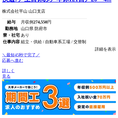
株式会社平山 山口支店
給与
月収例
274,550
円
勤務地
山口県 防府市
寮・社宅
あり
仕事内容
組立・供給 / 自動車系工場 / 交替制
詳細を表示
＼最短45秒で完了／
応募へ進む
詳しく
見る