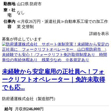
勤務地
山口県 防府市
寮・社
なし
宅
仕事内
≪月収26万円・派遣社員≫自動車系工場での加工作
容
業 交替制
詳細を表示
募集が停止しています
未経験から安定雇用の正社員へ！フォ
ークリフトオペレーター｜免許未取得
でも応...
防府通運株式会社（製造部門）
給与
月収例
246,000
円