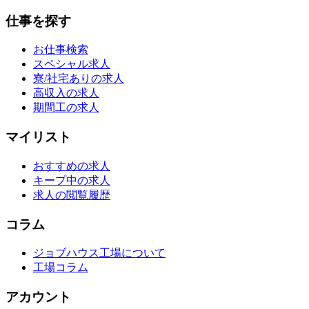
仕事を探す
お仕事検索
スペシャル求人
寮/社宅ありの求人
高収入の求人
期間工の求人
マイリスト
おすすめの求人
キープ中の求人
求人の閲覧履歴
コラム
ジョブハウス工場について
工場コラム
アカウント