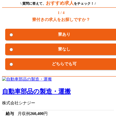
おすすめ求人
\ 質問に答えて、
をチェック！ /
1 / 4
寮付きの求人をお探しですか？
寮あり
寮なし
どちらでも可
自動車部品の製造・運搬
株式会社シナジー
給与
月収例
260,400
円