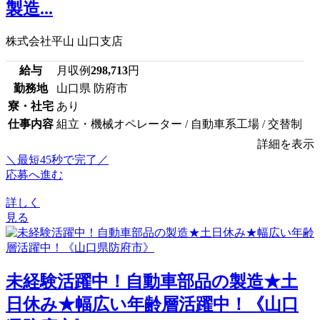
製造...
株式会社平山 山口支店
給与
月収例
298,713
円
勤務地
山口県 防府市
寮・社宅
あり
仕事内容
組立・機械オペレーター / 自動車系工場 / 交替制
詳細を表示
＼最短45秒で完了／
応募へ進む
詳しく
見る
未経験活躍中！自動車部品の製造★土
日休み★幅広い年齢層活躍中！《山口