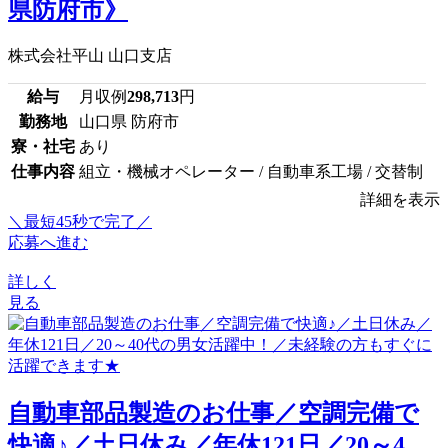
県防府市》
株式会社平山 山口支店
給与
月収例
298,713
円
勤務地
山口県 防府市
寮・社宅
あり
仕事内容
組立・機械オペレーター / 自動車系工場 / 交替制
詳細を表示
＼最短45秒で完了／
応募へ進む
詳しく
見る
自動車部品製造のお仕事／空調完備で
快適♪／土日休み／年休121日／20～4...