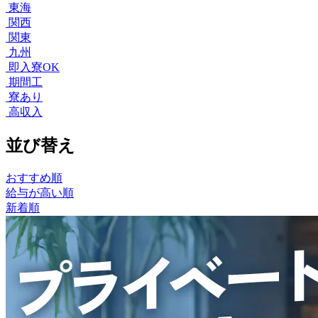
東海
関西
関東
九州
即入寮OK
期間工
寮あり
高収入
並び替え
おすすめ順
給与が高い順
新着順