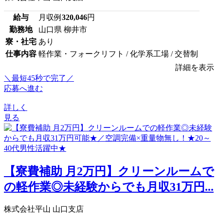
給与
月収例
320,046
円
勤務地
山口県 柳井市
寮・社宅
あり
仕事内容
軽作業・フォークリフト / 化学系工場 / 交替制
詳細を表示
＼最短45秒で完了／
応募へ進む
詳しく
見る
【寮費補助 月2万円】クリーンルームで
の軽作業◎未経験からでも月収31万円...
株式会社平山 山口支店