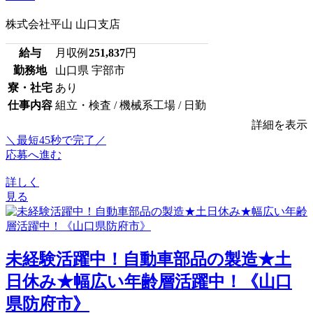
株式会社平山 山口支店
給与
月収例
251,837
円
勤務地
山口県 宇部市
寮・社宅
あり
仕事内容
組立・検査 / 機械系工場 / 日勤
詳細を表示
＼最短45秒で完了／
応募へ進む
詳しく
見る
未経験活躍中！自動車部品の製造★土
日休み★幅広い年齢層活躍中！《山口
県防府市》