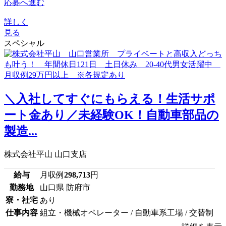
応募へ進む
詳しく
見る
スペシャル
＼入社してすぐにもらえる！生活サポ
ート金あり／未経験OK！自動車部品の
製造...
株式会社平山 山口支店
給与
月収例
298,713
円
勤務地
山口県 防府市
寮・社宅
あり
仕事内容
組立・機械オペレーター / 自動車系工場 / 交替制