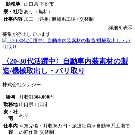
勤務地
山口県 下松市
寮・社宅
あり（無料）
仕事内容
加工・溶接 / 機械系工場 / 交替制
詳細を表示
募集が停止しています
〈20-30代活躍中〉自動車内装素材の製
造/機械取出し・バリ取り
株式会社シナジー
給与
月収例
364,000
円
勤務地
山口県 山口市
寮・社
あり
宅
仕事内
≪寮完備・月収36万円・派遣社員≫自動車系工場で
容
の軽作業 交替制