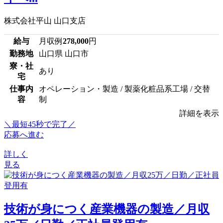
株式会社平山 山口支店
給与
月収例
278,000
円
勤務地
山口県 山口市
寮・社
あり
宅
仕事内
オペレーション・製造 / 製薬化粧品系工場 / 交替
容
制
詳細を表示
＼最短45秒で完了／
応募へ進む
詳しく
見る
技術が身につく産業機器の製造／月収