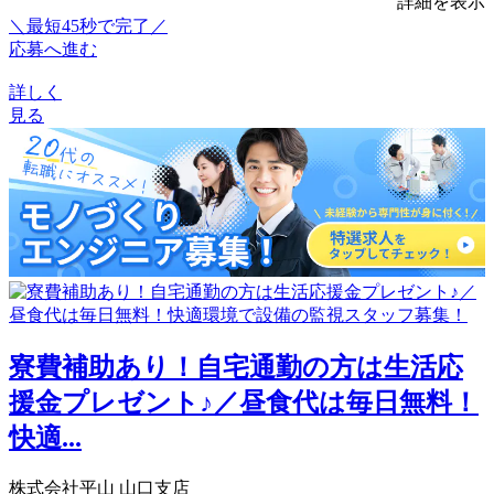
詳細を表示
＼最短45秒で完了／
応募へ進む
詳しく
見る
寮費補助あり！自宅通勤の方は生活応
援金プレゼント♪／昼食代は毎日無料！
快適...
株式会社平山 山口支店