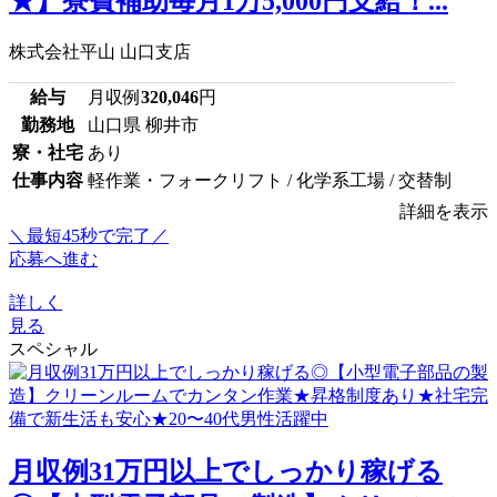
★】寮費補助毎月1万5,000円支給！...
株式会社平山 山口支店
給与
月収例
320,046
円
勤務地
山口県 柳井市
寮・社宅
あり
仕事内容
軽作業・フォークリフト / 化学系工場 / 交替制
詳細を表示
＼最短45秒で完了／
応募へ進む
詳しく
見る
スペシャル
月収例31万円以上でしっかり稼げる