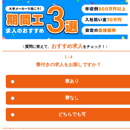
おすすめ求人
\ 質問に答えて、
をチェック！ /
1 / 4
寮付きの求人をお探しですか？
寮あり
寮なし
どちらでも可