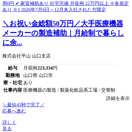
＼お祝い金総額50万円／大手医療機器
メーカーの製造補助｜月給制で暮らし
に余...
株式会社平山 山口支店
給与
月収例
223,334
円
勤務地
山口県 山口市
寮・社宅
あり
仕事内容
医療機器の製造 / 製薬化粧品系工場 / 交替制
詳細を表示
＼最短45秒で完了／
応募へ進む
詳しく
見る