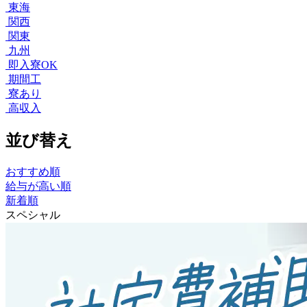
東海
関西
関東
九州
即入寮OK
期間工
寮あり
高収入
並び替え
おすすめ順
給与が高い順
新着順
スペシャル