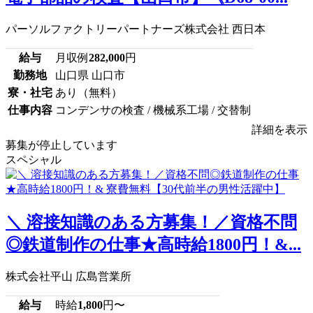
パーソルファクトリーパートナーズ株式会社 西日本
給与
月収例
282,000
円
勤務地
山口県 山口市
寮・社宅
あり（無料）
仕事内容
コンデンサの検査 / 機械系工場 / 交替制
詳細を表示
募集が停止しています
スペシャル
＼ 溶接知識のある方募集！／資格不問
◎鉄道制作の仕事★高時給1800円！&...
株式会社平山 広島営業所
給与
時給
1,800
円〜