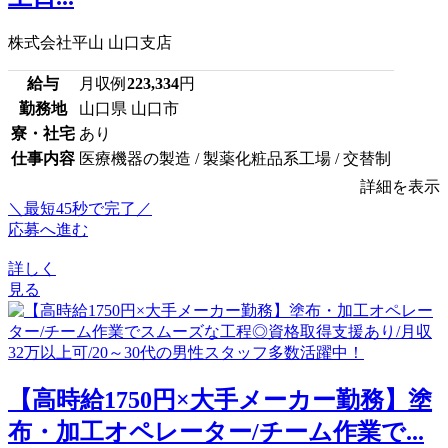
株式会社平山 山口支店
給与
月収例
223,334
円
勤務地
山口県 山口市
寮・社宅
あり
仕事内容
医療機器の製造 / 製薬化粧品系工場 / 交替制
詳細を表示
＼最短45秒で完了／
応募へ進む
詳しく
見る
【高時給1750円×大手メーカー勤務】塗
布・加工オペレーター/チーム作業で...