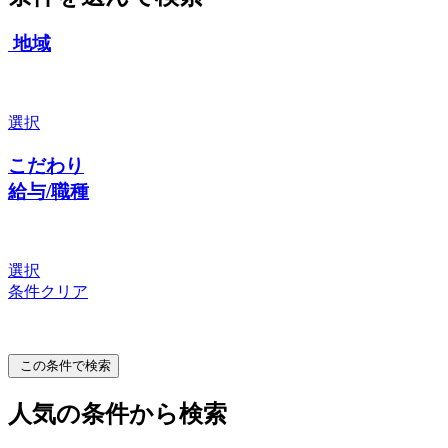
地域
選択
こだわり
給与/職種
選択
条件クリア
この条件で検索
人気の条件から検索