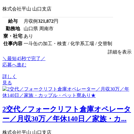
株式会社平山 山口支店
給与
月収例
321,872
円
勤務地
山口県 周南市
寮・社宅
あり
仕事内容
一斗缶の加工・検査 / 化学系工場 / 交替制
詳細を表示
＼最短45秒で完了／
応募へ進む
詳しく
見る
2交代／フォークリフト倉庫オペレータ
ー／月収30万／年休140日／家族・カ...
株式会社平山 山口支店