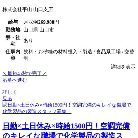
株式会社平山 山口支店
給与
月収例
269,988
円
勤務地
山口県 山口市
寮・社
あり
宅
仕事内
飲料・お砂糖の材料投入・製造 / 食品系工場 / 交替
容
制
詳細を表示
＼最短45秒で完了／
応募へ進む
詳しく
見る
日勤×土日休み×時給1500円！空調完備
のキレイな職場で化学製品の製造ス