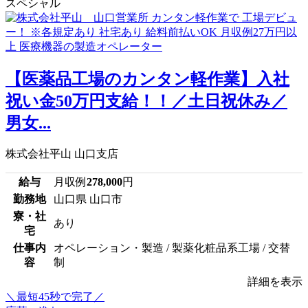
スペシャル
【医薬品工場のカンタン軽作業】入社
祝い金50万円支給！！／土日祝休み／
男女...
株式会社平山 山口支店
給与
月収例
278,000
円
勤務地
山口県 山口市
寮・社
あり
宅
仕事内
オペレーション・製造 / 製薬化粧品系工場 / 交替
容
制
詳細を表示
＼最短45秒で完了／