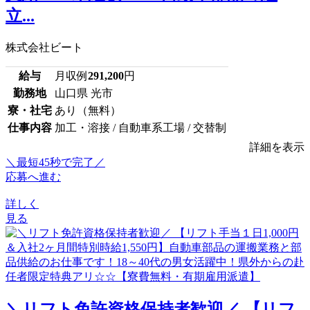
立...
株式会社ビート
給与
月収例
291,200
円
勤務地
山口県 光市
寮・社宅
あり（無料）
仕事内容
加工・溶接 / 自動車系工場 / 交替制
詳細を表示
＼最短45秒で完了／
応募へ進む
詳しく
見る
＼リフト免許資格保持者歓迎／ 【リフ