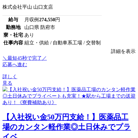
株式会社平山 山口支店
給与
月収例
274,550
円
勤務地
山口県 防府市
寮・社宅
あり
仕事内容
組立・供給 / 自動車系工場 / 交替制
詳細を表示
＼最短45秒で完了／
応募へ進む
詳しく
見る
【入社祝い金50万円支給！】医薬品工
場のカンタン軽作業◎土日休みでプラ
イベ...