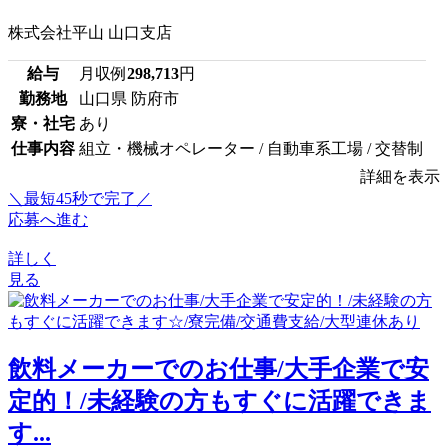
株式会社平山 山口支店
給与
月収例
298,713
円
勤務地
山口県 防府市
寮・社宅
あり
仕事内容
組立・機械オペレーター / 自動車系工場 / 交替制
詳細を表示
＼最短45秒で完了／
応募へ進む
詳しく
見る
飲料メーカーでのお仕事/大手企業で安
定的！/未経験の方もすぐに活躍できま
す...