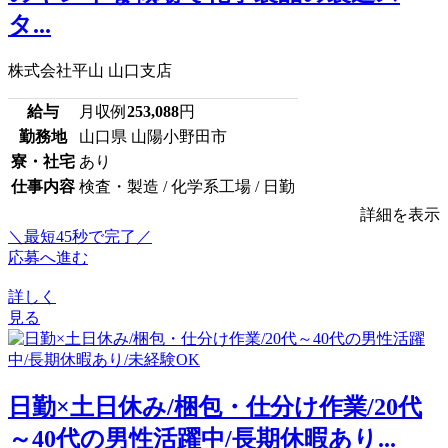
タ...
株式会社平山 山口支店
給与
月収例
253,088
円
勤務地
山口県 山陽小野田市
寮・社宅
あり
仕事内容
検査・製造 / 化学系工場 / 日勤
詳細を表示
＼最短45秒で完了／
応募へ進む
詳しく
見る
日勤×土日休み/梱包・仕分け作業/20代
～40代の男性活躍中/長期休暇あり...