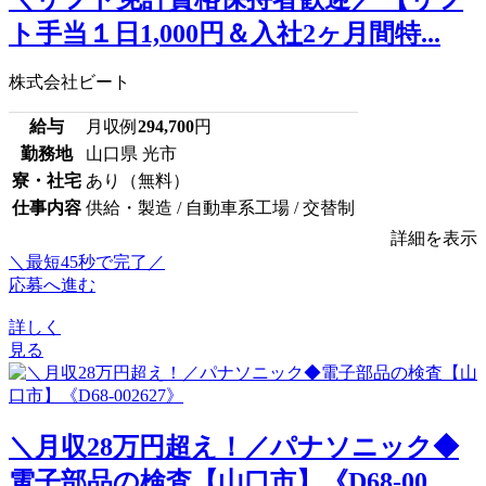
ト手当１日1,000円＆入社2ヶ月間特...
株式会社ビート
給与
月収例
294,700
円
勤務地
山口県 光市
寮・社宅
あり（無料）
仕事内容
供給・製造 / 自動車系工場 / 交替制
詳細を表示
＼最短45秒で完了／
応募へ進む
詳しく
見る
＼月収28万円超え！／パナソニック◆
電子部品の検査【山口市】《D68-00...