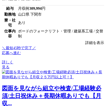
給与
月収例
309,994
円
勤務地
山口県 下関市
寮・社
あり
宅
仕事内
ボードのフォークリフト・管理 / 建築系工場 / 交替
容
制
詳細を表示
＼最短45秒で完了／
応募へ進む
詳しく
見る
図面を見ながら組立や検査/工場経験必
須/土日祝休み＋長期休暇ありでも【月
収...