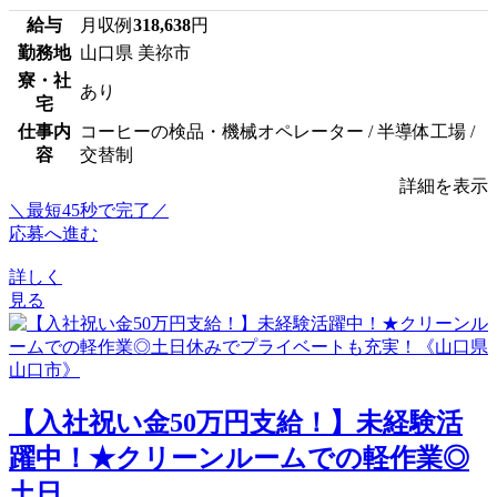
給与
月収例
318,638
円
勤務地
山口県 美祢市
寮・社
あり
宅
仕事内
コーヒーの検品・機械オペレーター / 半導体工場 /
容
交替制
詳細を表示
＼最短45秒で完了／
応募へ進む
詳しく
見る
【入社祝い金50万円支給！】未経験活
躍中！★クリーンルームでの軽作業◎
土日...