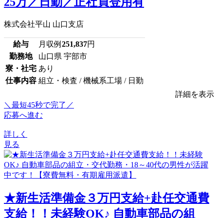
25万／日勤／正社員登用有
株式会社平山 山口支店
給与
月収例
251,837
円
勤務地
山口県 宇部市
寮・社宅
あり
仕事内容
組立・検査 / 機械系工場 / 日勤
詳細を表示
＼最短45秒で完了／
応募へ進む
詳しく
見る
★新生活準備金３万円支給+赴任交通費
支給！！未経験OK♪ 自動車部品の組