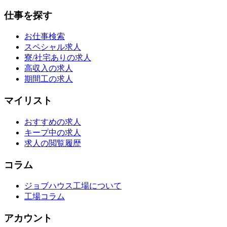
仕事を探す
お仕事検索
スペシャル求人
寮/社宅ありの求人
高収入の求人
期間工の求人
マイリスト
おすすめの求人
キープ中の求人
求人の閲覧履歴
コラム
ジョブハウス工場について
工場コラム
アカウント