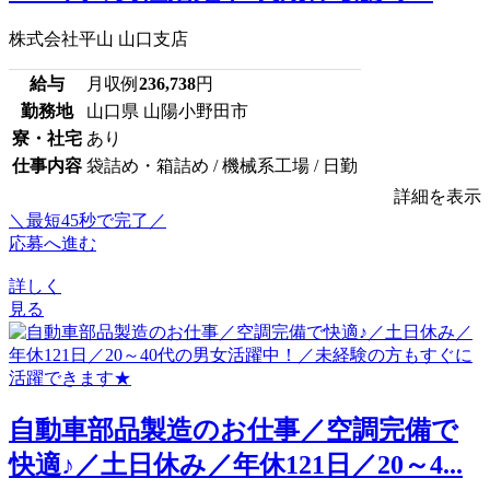
株式会社平山 山口支店
給与
月収例
236,738
円
勤務地
山口県 山陽小野田市
寮・社宅
あり
仕事内容
袋詰め・箱詰め / 機械系工場 / 日勤
詳細を表示
＼最短45秒で完了／
応募へ進む
詳しく
見る
自動車部品製造のお仕事／空調完備で
快適♪／土日休み／年休121日／20～4...