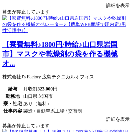
詳細を表示
募集が停止しています
【寮費無料♪1800円/時給♪山口県岩国
市】マスクや乾燥剤の袋を作る機械
オ...
株式会社J's Factory 広島テクニカルオフィス
給与
月収例
323,000
円
勤務地
山口県 岩国市
寮・社宅
あり（無料）
仕事内容
製造 / 自動車系工場 / 交替制
詳細を表示
募集が停止しています