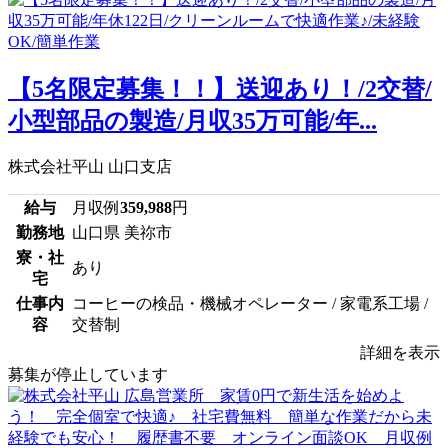
【5名限定募集！！】送迎あり！/2交替/
小型部品の製造/月収35万可能/年...
株式会社平山 山口支店
給与
月収例
359,988
円
勤務地
山口県 美祢市
寮・社
あり
宅
仕事内
コーヒーの検品・機械オペレーター / 家電系工場 /
容
交替制
詳細を表示
募集が停止しています