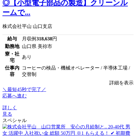
◎【小型電子部品の製造】クリーンル
ームで...
株式会社平山 山口支店
給与
月収例
318,638
円
勤務地
山口県 美祢市
寮・社
あり
宅
仕事内
コーヒーの検品・機械オペレーター / 半導体工場 /
容
交替制
詳細を表示
＼最短45秒で完了／
応募へ進む
詳しく
見る
スペシャル