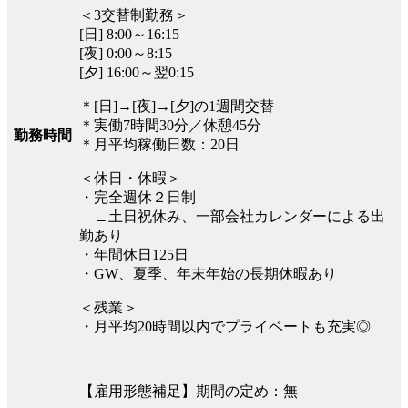
＜3交替制勤務＞
[日] 8:00～16:15
[夜] 0:00～8:15
[夕] 16:00～翌0:15
＊[日]→[夜]→[夕]の1週間交替
＊実働7時間30分／休憩45分
勤務時間
＊月平均稼働日数：20日
＜休日・休暇＞
・完全週休２日制
∟土日祝休み、一部会社カレンダーによる出
勤あり
・年間休日125日
・GW、夏季、年末年始の長期休暇あり
＜残業＞
・月平均20時間以内でプライベートも充実◎
【雇用形態補足】期間の定め：無