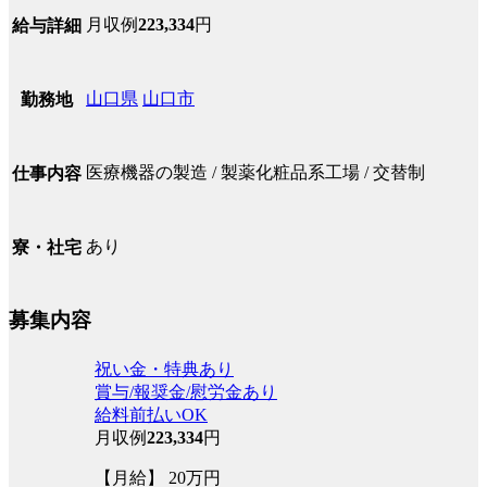
月収例
223,334
円
給与詳細
山口県
山口市
勤務地
医療機器の製造 / 製薬化粧品系工場 / 交替制
仕事内容
あり
寮・社宅
募集内容
祝い金・特典あり
賞与/報奨金/慰労金あり
給料前払いOK
月収例
223,334
円
【月給】 20万円