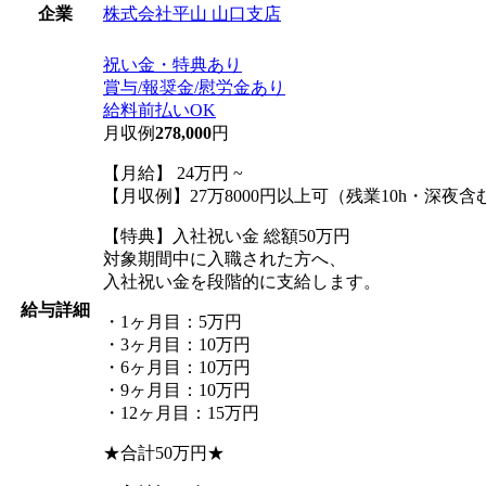
株式会社平山 山口支店
企業
祝い金・特典あり
賞与/報奨金/慰労金あり
給料前払いOK
月収例
278,000
円
【月給】 24万円 ~
【月収例】27万8000円以上可（残業10h・深夜含
【特典】入社祝い金 総額50万円
対象期間中に入職された方へ、
入社祝い金を段階的に支給します。
給与詳細
・1ヶ月目：5万円
・3ヶ月目：10万円
・6ヶ月目：10万円
・9ヶ月目：10万円
・12ヶ月目：15万円
★合計50万円★