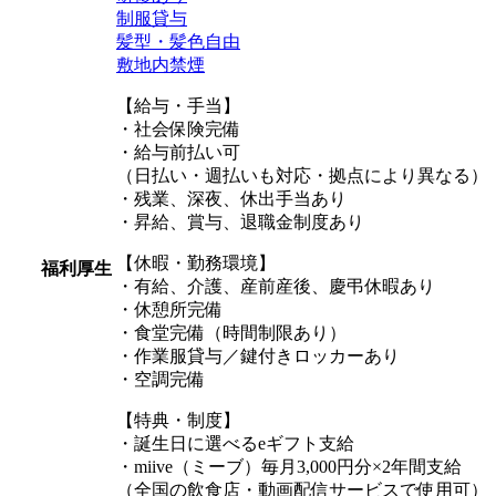
制服貸与
髪型・髪色自由
敷地内禁煙
【給与・手当】
・社会保険完備
・給与前払い可
（日払い・週払いも対応・拠点により異なる）
・残業、深夜、休出手当あり
・昇給、賞与、退職金制度あり
【休暇・勤務環境】
福利厚生
・有給、介護、産前産後、慶弔休暇あり
・休憩所完備
・食堂完備（時間制限あり）
・作業服貸与／鍵付きロッカーあり
・空調完備
【特典・制度】
・誕生日に選べるeギフト支給
・miive（ミーブ）毎月3,000円分×2年間支給
（全国の飲食店・動画配信サービスで使用可）