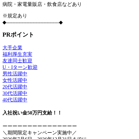
病院・家電量販店・飲食店などあり
※規定あり
◆----------------------------------◆
PRポイント
大手企業
福利厚生充実
友達同士歓迎
U・Iターン歓迎
男性活躍中
女性活躍中
20代活躍中
30代活躍中
40代活躍中
入社祝い金50万円支給！！
ーーーーーーーーーーーーーーー
＼期間限定キャンペーン実施中／