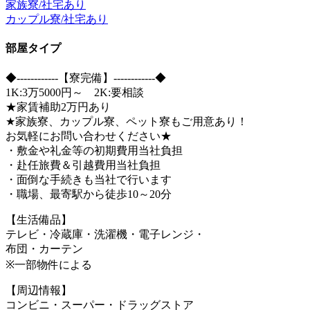
家族寮/社宅あり
カップル寮/社宅あり
部屋タイプ
◆------------【寮完備】------------◆
1K:3万5000円～ 2K:要相談
★家賃補助2万円あり
★家族寮、カップル寮、ペット寮もご用意あり！
お気軽にお問い合わせください★
・敷金や礼金等の初期費用当社負担
・赴任旅費＆引越費用当社負担
・面倒な手続きも当社で行います
・職場、最寄駅から徒歩10～20分
【生活備品】
テレビ・冷蔵庫・洗濯機・電子レンジ・
布団・カーテン
※一部物件による
【周辺情報】
コンビニ・スーパー・ドラッグストア