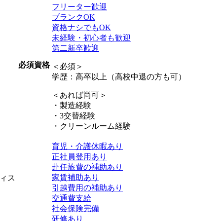
フリーター歓迎
ブランクOK
資格ナシでもOK
未経験・初心者も歓迎
第二新卒歓迎
必須資格
＜必須＞
学歴：高卒以上（高校中退の方も可）
＜あれば尚可＞
・製造経験
・3交替経験
・クリーンルーム経験
育児・介護休暇あり
正社員登用あり
赴任旅費の補助あり
家賃補助あり
ィス
引越費用の補助あり
交通費支給
社会保険完備
研修あり