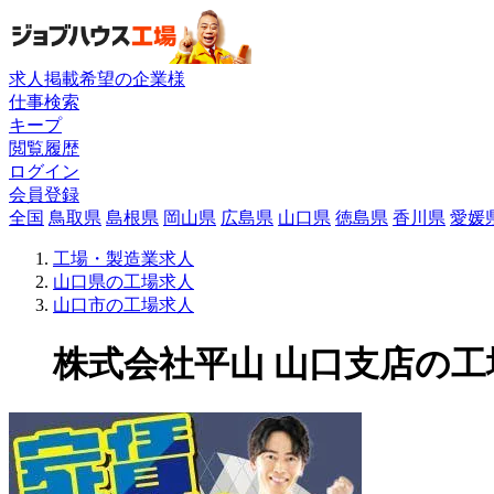
求人掲載希望の企業様
仕事検索
キープ
閲覧履歴
ログイン
会員登録
全国
鳥取県
島根県
岡山県
広島県
山口県
徳島県
香川県
愛媛
工場・製造業求人
山口県の工場求人
山口市の工場求人
株式会社平山 山口支店の工場求人