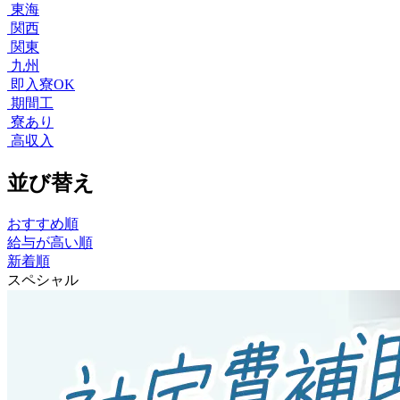
東海
関西
関東
九州
即入寮OK
期間工
寮あり
高収入
並び替え
おすすめ順
給与が高い順
新着順
スペシャル