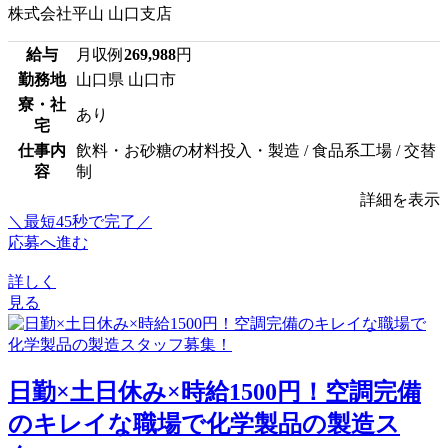
株式会社平山 山口支店
給与
月収例
269,988
円
勤務地
山口県 山口市
寮・社
あり
宅
仕事内
飲料・お砂糖の材料投入・製造 / 食品系工場 / 交替
容
制
詳細を表示
＼最短45秒で完了／
応募へ進む
詳しく
見る
日勤×土日休み×時給1500円！空調完備
のキレイな職場で化学製品の製造ス