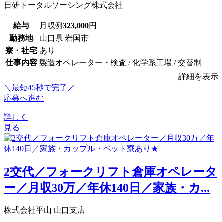
日研トータルソーシング株式会社
給与
月収例
323,000
円
勤務地
山口県 岩国市
寮・社宅
あり
仕事内容
製造オペレーター・検査 / 化学系工場 / 交替制
詳細を表示
＼最短45秒で完了／
応募へ進む
詳しく
見る
2交代／フォークリフト倉庫オペレータ
ー／月収30万／年休140日／家族・カ...
株式会社平山 山口支店