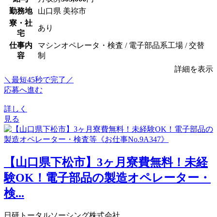
勤務地
山口県 美祢市
寮・社
あり
宅
仕事内
マシンオペレータ・検査 / 電子部品系工場 / 交替
容
制
詳細を表示
＼最短45秒で完了／
応募へ進む
詳しく
見る
【山口県下松市】3ヶ月寮費無料！未経
験OK！電子部品の製造オペレーター・
検...
日研トータルソーシング株式会社