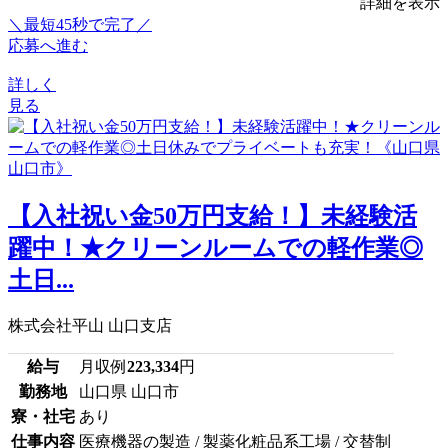
詳細を表示
＼最短45秒で完了／
応募へ進む
詳しく
見る
【入社祝い金50万円支給！】未経験活
躍中！★クリーンルームでの軽作業◎
土日...
株式会社平山 山口支店
給与
月収例
223,334
円
勤務地
山口県 山口市
寮・社宅
あり
仕事内容
医療機器の製造 / 製薬化粧品系工場 / 交替制