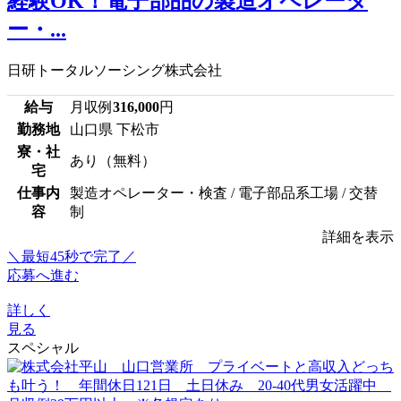
経験OK！電子部品の製造オペレータ
ー・...
日研トータルソーシング株式会社
給与
月収例
316,000
円
勤務地
山口県 下松市
寮・社
あり（無料）
宅
仕事内
製造オペレーター・検査 / 電子部品系工場 / 交替
容
制
詳細を表示
＼最短45秒で完了／
応募へ進む
詳しく
見る
スペシャル