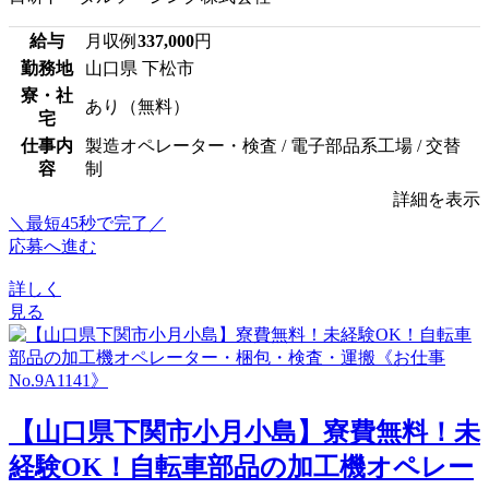
給与
月収例
337,000
円
勤務地
山口県 下松市
寮・社
あり（無料）
宅
仕事内
製造オペレーター・検査 / 電子部品系工場 / 交替
容
制
詳細を表示
＼最短45秒で完了／
応募へ進む
詳しく
見る
【山口県下関市小月小島】寮費無料！未
経験OK！自転車部品の加工機オペレー