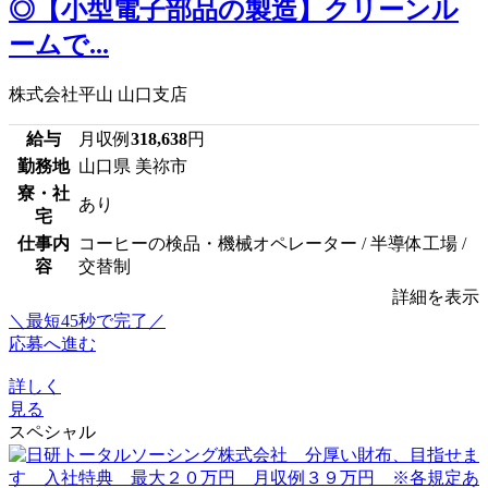
◎【小型電子部品の製造】クリーンル
ームで...
株式会社平山 山口支店
給与
月収例
318,638
円
勤務地
山口県 美祢市
寮・社
あり
宅
仕事内
コーヒーの検品・機械オペレーター / 半導体工場 /
容
交替制
詳細を表示
＼最短45秒で完了／
応募へ進む
詳しく
見る
スペシャル