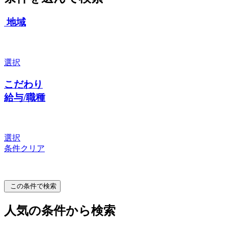
地域
選択
こだわり
給与/職種
選択
条件クリア
この条件で検索
人気の条件から検索