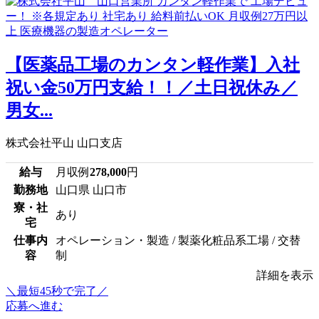
【医薬品工場のカンタン軽作業】入社
祝い金50万円支給！！／土日祝休み／
男女...
株式会社平山 山口支店
給与
月収例
278,000
円
勤務地
山口県 山口市
寮・社
あり
宅
仕事内
オペレーション・製造 / 製薬化粧品系工場 / 交替
容
制
詳細を表示
＼最短45秒で完了／
応募へ進む