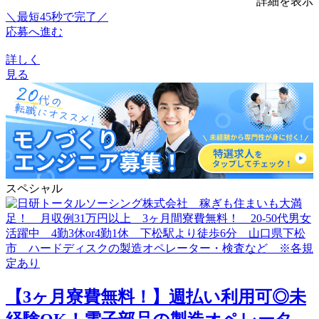
詳細を表示
＼最短45秒で完了／
応募へ進む
詳しく
見る
スペシャル
【3ヶ月寮費無料！】週払い利用可◎未