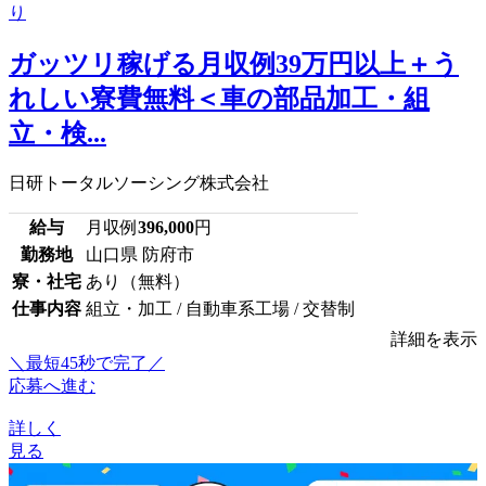
ガッツリ稼げる月収例39万円以上＋う
れしい寮費無料＜車の部品加工・組
立・検...
日研トータルソーシング株式会社
給与
月収例
396,000
円
勤務地
山口県 防府市
寮・社宅
あり（無料）
仕事内容
組立・加工 / 自動車系工場 / 交替制
詳細を表示
＼最短45秒で完了／
応募へ進む
詳しく
見る