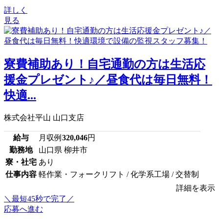
詳しく
見る
寮費補助あり！自宅通勤の方は生活応
援金プレゼント♪／昼食代は毎日無料！
快適...
株式会社平山 山口支店
給与
月収例
320,046
円
勤務地
山口県 柳井市
寮・社宅
あり
仕事内容
軽作業・フォークリフト / 化学系工場 / 交替制
詳細を表示
＼最短45秒で完了／
応募へ進む