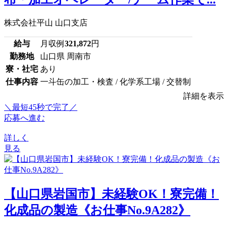
株式会社平山 山口支店
給与
月収例
321,872
円
勤務地
山口県 周南市
寮・社宅
あり
仕事内容
一斗缶の加工・検査 / 化学系工場 / 交替制
詳細を表示
＼最短45秒で完了／
応募へ進む
詳しく
見る
【山口県岩国市】未経験OK！寮完備！
化成品の製造《お仕事No.9A282》