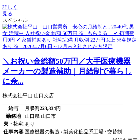
詳しく
見る
スペシャル
＼お祝い金総額50万円／大手医療機器
メーカーの製造補助｜月給制で暮らし
に余...
株式会社平山 山口支店
給与
月収例
223,334
円
勤務地
山口県 山口市
寮・社宅
あり
仕事内容
医療機器の製造 / 製薬化粧品系工場 / 交替制