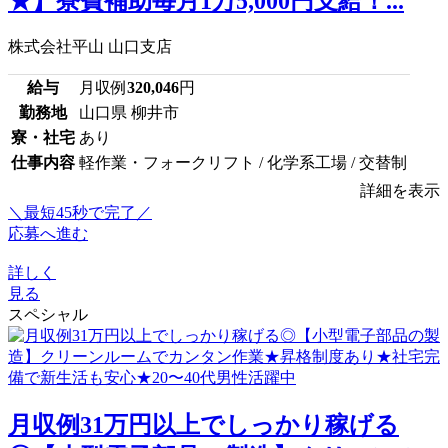
★】寮費補助毎月1万5,000円支給！...
株式会社平山 山口支店
給与
月収例
320,046
円
勤務地
山口県 柳井市
寮・社宅
あり
仕事内容
軽作業・フォークリフト / 化学系工場 / 交替制
詳細を表示
＼最短45秒で完了／
応募へ進む
詳しく
見る
スペシャル
月収例31万円以上でしっかり稼げる