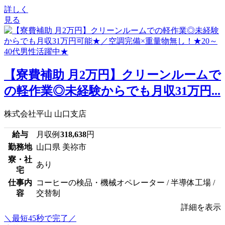
詳しく
見る
【寮費補助 月2万円】クリーンルームで
の軽作業◎未経験からでも月収31万円...
株式会社平山 山口支店
給与
月収例
318,638
円
勤務地
山口県 美祢市
寮・社
あり
宅
仕事内
コーヒーの検品・機械オペレーター / 半導体工場 /
容
交替制
詳細を表示
＼最短45秒で完了／