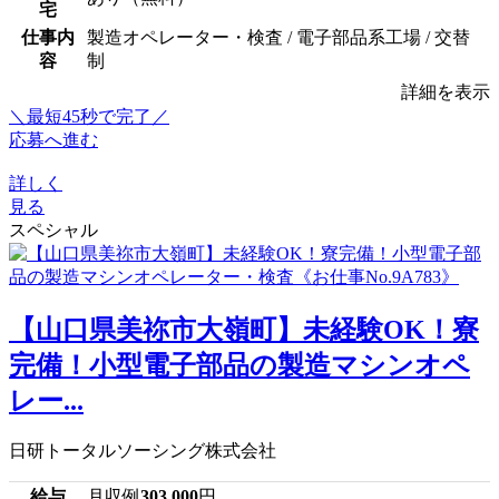
宅
仕事内
製造オペレーター・検査 / 電子部品系工場 / 交替
容
制
詳細を表示
＼最短45秒で完了／
応募へ進む
詳しく
見る
スペシャル
【山口県美祢市大嶺町】未経験OK！寮
完備！小型電子部品の製造マシンオペ
レー...
日研トータルソーシング株式会社
給与
月収例
303,000
円