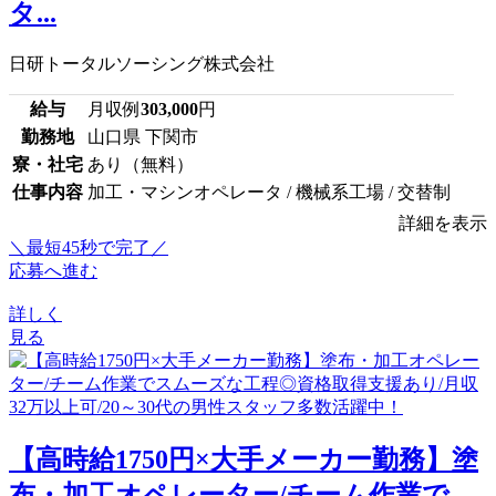
タ...
日研トータルソーシング株式会社
給与
月収例
303,000
円
勤務地
山口県 下関市
寮・社宅
あり（無料）
仕事内容
加工・マシンオペレータ / 機械系工場 / 交替制
詳細を表示
＼最短45秒で完了／
応募へ進む
詳しく
見る
【高時給1750円×大手メーカー勤務】塗
布・加工オペレーター/チーム作業で...