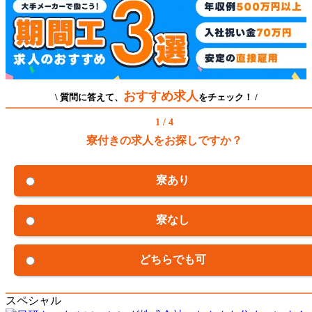
おすすめ求人
\ 質問に答えて、
をチェック！ /
1 / 4
寮付きの求人をお探しですか？
寮あり
寮なし
どちらでも可
スペシャル