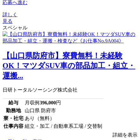
応募へ進む
詳しく
見る
スペシャル
【山口県防府市】寮費無料！未経験
OK！マツダSUV車の部品加工・組立・
運搬...
日研トータルソーシング株式会社
給与
月収例
396,000
円
勤務地
山口県 防府市
寮・社宅
あり（無料）
仕事内容
組立・加工 / 自動車系工場 / 交替制
詳細を表示