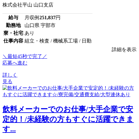
株式会社平山 山口支店
給与
月収例
251,837
円
勤務地
山口県 宇部市
寮・社宅
あり
仕事内容
組立・検査 / 機械系工場 / 日勤
詳細を表示
＼最短45秒で完了／
応募へ進む
詳しく
見る
飲料メーカーでのお仕事/大手企業で安
定的！/未経験の方もすぐに活躍できま
す...