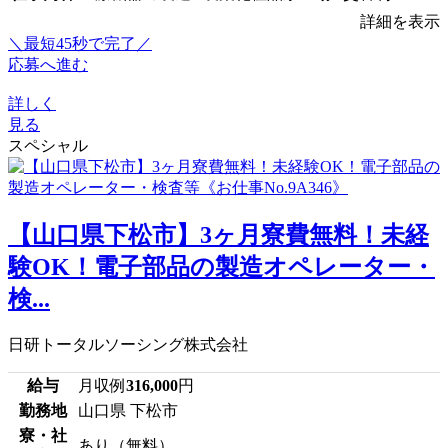
詳細を表示
＼最短45秒で完了／
応募へ進む
詳しく
見る
スペシャル
【山口県下松市】3ヶ月寮費無料！未経
験OK！電子部品の製造オペレーター・
検...
日研トータルソーシング株式会社
給与
月収例
316,000
円
勤務地
山口県 下松市
寮・社
あり（無料）