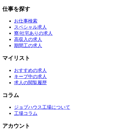
仕事を探す
お仕事検索
スペシャル求人
寮/社宅ありの求人
高収入の求人
期間工の求人
マイリスト
おすすめの求人
キープ中の求人
求人の閲覧履歴
コラム
ジョブハウス工場について
工場コラム
アカウント