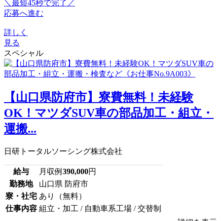
＼最短45秒で完了／
応募へ進む
詳しく
見る
スペシャル
【山口県防府市】寮費無料！未経験
OK！マツダSUV車の部品加工・組立・
運搬...
日研トータルソーシング株式会社
給与
月収例
390,000
円
勤務地
山口県 防府市
寮・社宅
あり（無料）
仕事内容
組立・加工 / 自動車系工場 / 交替制