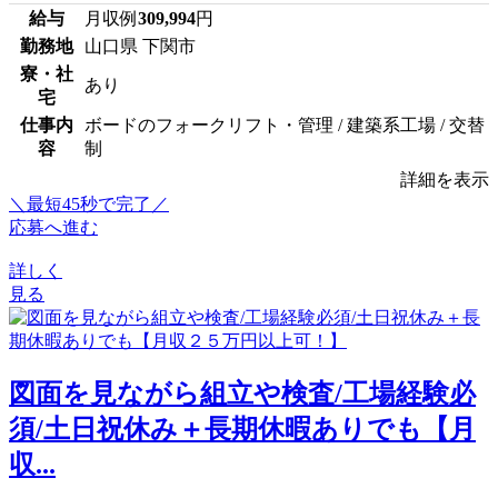
給与
月収例
309,994
円
勤務地
山口県 下関市
寮・社
あり
宅
仕事内
ボードのフォークリフト・管理 / 建築系工場 / 交替
容
制
詳細を表示
＼最短45秒で完了／
応募へ進む
詳しく
見る
図面を見ながら組立や検査/工場経験必
須/土日祝休み＋長期休暇ありでも【月
収...