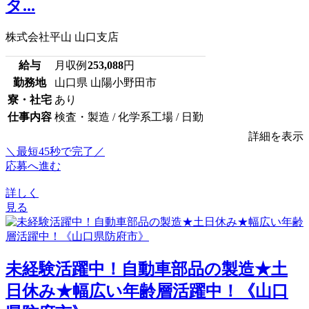
タ...
株式会社平山 山口支店
給与
月収例
253,088
円
勤務地
山口県 山陽小野田市
寮・社宅
あり
仕事内容
検査・製造 / 化学系工場 / 日勤
詳細を表示
＼最短45秒で完了／
応募へ進む
詳しく
見る
未経験活躍中！自動車部品の製造★土
日休み★幅広い年齢層活躍中！《山口