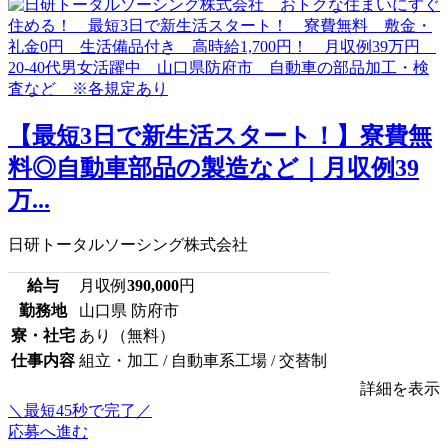
【最短3日で新生活スタート！】寮費無
料◎自動車部品の製造など｜月収例39
万...
日研トータルソーシング株式会社
給与
月収例
390,000
円
勤務地
山口県 防府市
寮・社宅
あり（無料）
仕事内容
組立・加工 / 自動車系工場 / 交替制
詳細を表示
＼最短45秒で完了／
応募へ進む