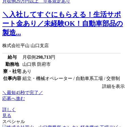
＼入社してすぐにもらえる！生活サポ
ート金あり／未経験OK！自動車部品の
製造...
株式会社平山 山口支店
給与
月収例
298,713
円
勤務地
山口県 防府市
寮・社宅
あり
仕事内容
組立・機械オペレーター / 自動車系工場 / 交替制
詳細を表示
＼最短45秒で完了／
応募へ進む
詳しく
見る
スペシャル