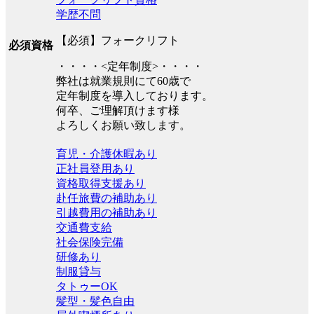
学歴不問
【必須】フォークリフト
必須資格
・・・・<定年制度>・・・・
弊社は就業規則にて60歳で
定年制度を導入しております。
何卒、ご理解頂けます様
よろしくお願い致します。
育児・介護休暇あり
正社員登用あり
資格取得支援あり
赴任旅費の補助あり
引越費用の補助あり
交通費支給
社会保険完備
研修あり
制服貸与
タトゥーOK
髪型・髪色自由