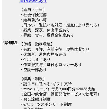
屋外喫煙所あり
【給与・手当】
・社会保険完備
・給与前払い可
（日払い・週払いも対応・拠点により異なる）
・残業、深夜、休出手当あり
・昇給、賞与、退職金制度あり
福利厚生
【休暇・勤務環境】
・有給、介護、産前産後、慶弔休暇あり
・休憩所、屋内喫煙所完備
・仕出し弁当あり
・作業服貸与／鍵付きロッカーあり
・空調一部あり
【特典・制度】
・誕生日に選べるeギフト支給
・miive（ミーブ）毎月3,000円分×2年間支給
（全国の飲食店・動画配信サービスで使用可）
・お友達紹介制度
・eスポーツスポンサード制度