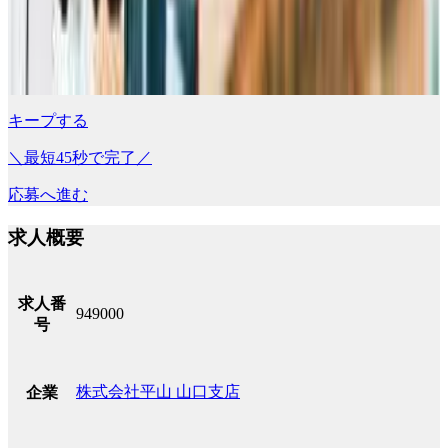
キープする
＼最短45秒で完了／
応募へ進む
求人概要
求人番
949000
号
株式会社平山 山口支店
企業