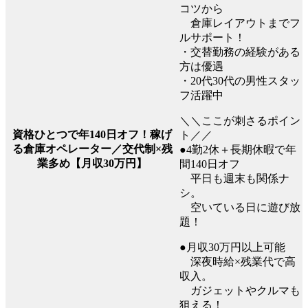
コツから
倉庫レイアウトまでフ
ルサポート！
・交替勤務の経験がある
方は優遇
・20代30代の男性スタッ
フ活躍中
＼＼ここが刺さるポイン
資格ひとつで年140日オフ！稼げ
ト／／
る倉庫オペレーター／交代制×残
●4勤2休＋長期休暇で年
業多め【月収30万円】
間140日オフ
平日も週末も関係ナ
シ。
空いている日に遊び放
題！
●月収30万円以上可能
深夜時給×残業代で高
収入。
ガジェットやクルマも
狙える！