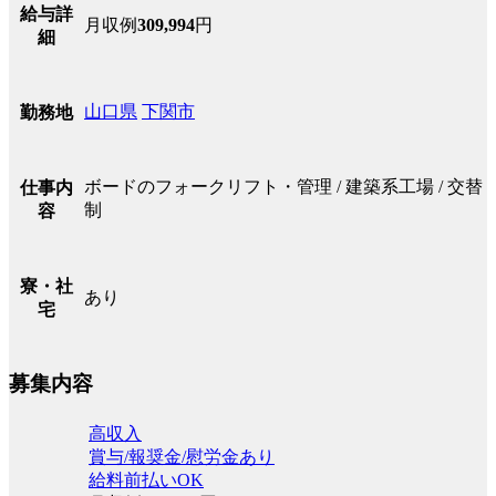
給与詳
月収例
309,994
円
細
山口県
下関市
勤務地
ボードのフォークリフト・管理 / 建築系工場 / 交替
仕事内
制
容
寮・社
あり
宅
募集内容
高収入
賞与/報奨金/慰労金あり
給料前払いOK