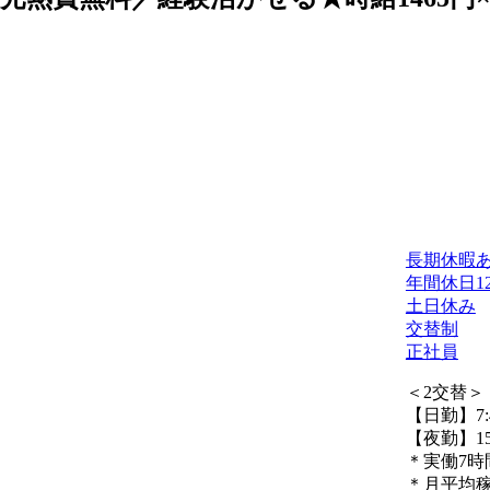
長期休暇
年間休日1
土日休み
交替制
正社員
＜2交替＞
【日勤】7:4
【夜勤】15:
＊実働7時
＊月平均稼