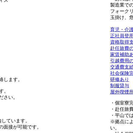
ィス
製造業で
フォーク
玉掛け、危
育児・介
正社員登
資格取得
赴任旅費
家賃補助
引越費用
交通費支
社会保険
絡します。
研修あり
制服貸与
す。
屋外喫煙
ださい。
・個室寮
・赴任旅
・平山で
内しています。
※拠点に
の面接が可能です。
い。