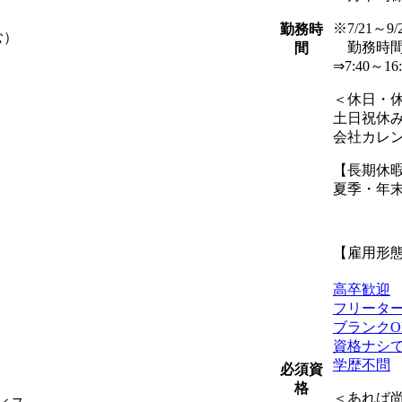
※7/21～
勤務時
む）
勤務時間
間
⇒7:40～16
＜休日・
土日祝休
会社カレン
【長期休
夏季・年
【雇用形
高卒歓迎
フリータ
ブランクO
資格ナシで
学歴不問
必須資
格
＜あれば