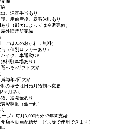
険完備
支給
休出、深夜手当あり
介護、産前産後、慶弔休暇あり
調あり（部署によっては空調完備）
、屋外喫煙所完備
備
0円：ごはんのおかわり無料）
貸与（個別ロッカーあり）
、バイク、車通勤OK
に無料駐車場あり）
選べるeギフト支給
度
賞与年2回支給、
給制の場合は日給月給制へ変更）
2ヶ月あり
昇給、退職金あり
続表彰制度（金一封）
あり
（ミーブ）毎月3,000円分×2年間支給
飲食店や動画配信サービス等で使用できます）
制度