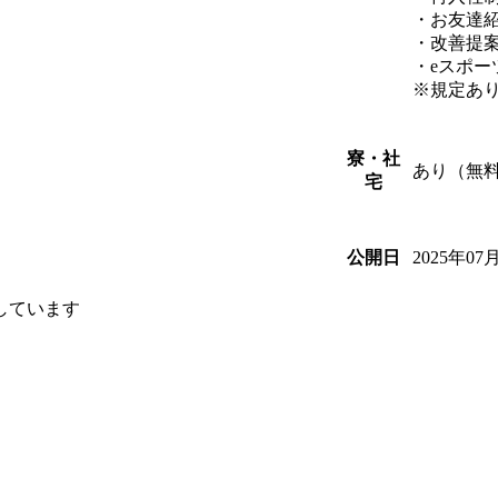
・お友達
・改善提
・eスポー
※規定あ
寮・社
あり（無
宅
2025年07
公開日
しています