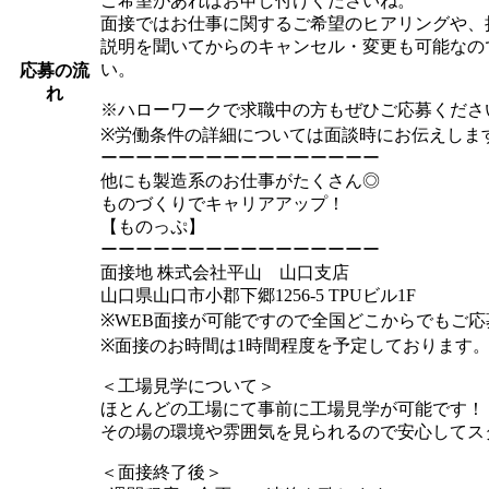
ご希望があればお申し付けくださいね。
面接ではお仕事に関するご希望のヒアリングや、
説明を聞いてからのキャンセル・変更も可能なの
い。
応募の流
れ
※ハローワークで求職中の方もぜひご応募くださ
※労働条件の詳細については面談時にお伝えしま
ーーーーーーーーーーーーーーーー
他にも製造系のお仕事がたくさん◎
ものづくりでキャリアアップ！
【ものっぷ】
ーーーーーーーーーーーーーーーー
面接地 株式会社平山 山口支店
山口県山口市小郡下郷1256-5 TPUビル1F
※WEB面接が可能ですので全国どこからでもご
※面接のお時間は1時間程度を予定しております
＜工場見学について＞
ほとんどの工場にて事前に工場見学が可能です！
その場の環境や雰囲気を見られるので安心してス
＜面接終了後＞