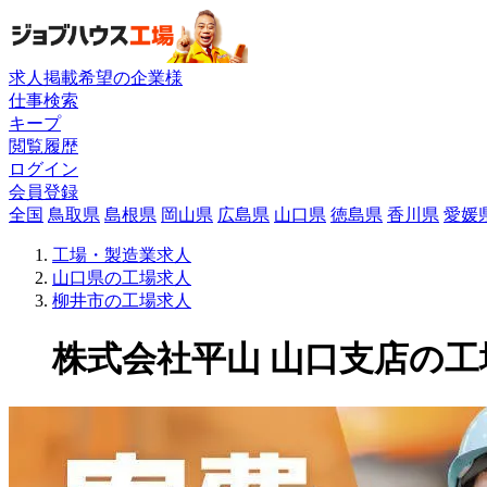
求人掲載希望の企業様
仕事検索
キープ
閲覧履歴
ログイン
会員登録
全国
鳥取県
島根県
岡山県
広島県
山口県
徳島県
香川県
愛媛
工場・製造業求人
山口県の工場求人
柳井市の工場求人
株式会社平山 山口支店の工場求人