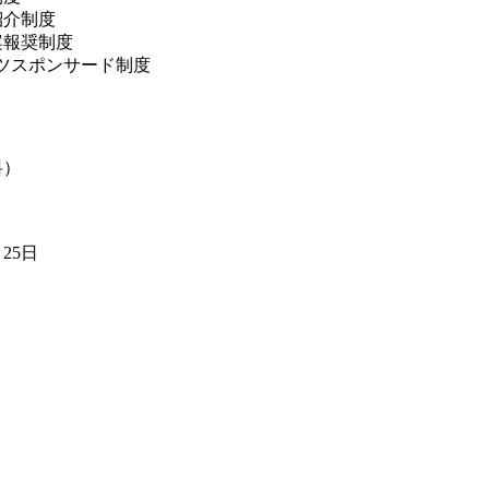
紹介制度
案報奨制度
ツスポンサード制度
り
料）
月25日