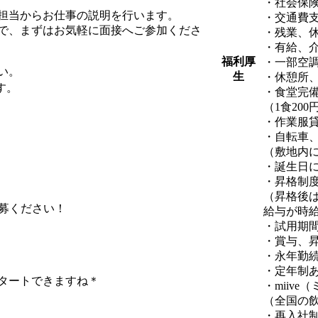
・社会保
担当からお仕事の説明を行います。
・交通費
で、まずはお気軽に面接へご参加くださ
・残業、
・有給、
福利厚
・一部空
い。
生
・休憩所
す。
・食堂完
（1食20
・作業服
・自転車
（敷地内
・誕生日に
・昇格制
（昇格後は
応募ください！
給与が時
。
・試用期間
・賞与、
・永年勤
・定年制
タートできますね＊
・miive
（全国の
・再入社