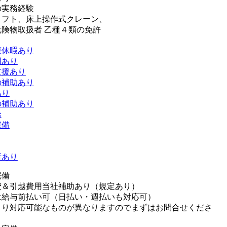
の実務経験
リフト、床上操作式クレーン、
険物取扱者 乙種４類の免許
護休暇あり
用あり
支援あり
の補助あり
あり
の補助あり
給
完備
所あり
完備
費＆引越費用当社補助あり（規定あり）
は給与前払い可（日払い・週払いも対応可）
より対応可能なものが異なりますのでまずはお問合せくださ