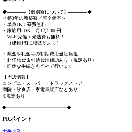
◆――――【個別寮について】――――◆
＜築3年の新築寮／完全個室＞
・単身1K：寮費無料
・家族用2DK：月1万5000円
Wi-Fi完備＋光熱費も無料！
（建物1階に喫煙所あり）
・敷金や礼金等の初期費用当社負担
・赴任旅費＆引越費用補助あり（規定あり）
・面倒な手続きも当社で行います
【周辺情報】
コンビニ・スーパー・ドラッグストア
病院・飲食店・家電量販店などあり
※規定あり
◆―――――――――――――◆
PRポイント
大手企業