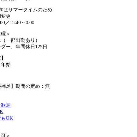
9/20はサマータイムのため
変更
:00／15:40～0:00
休暇＞
み（一部出勤あり）
ダー、年間休日125日
暇】
末年始
態補足】期間の定め：無
ー歓迎
K
もOK
尚可＞