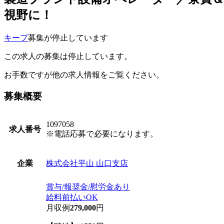
視野に！
キープ
募集が停止しています
この求人の募集は停止しています。
お手数ですが他の求人情報をご覧ください。
募集概要
1097058
求人番号
※電話応募で必要になります。
株式会社平山 山口支店
企業
賞与/報奨金/慰労金あり
給料前払いOK
月収例
279,000
円