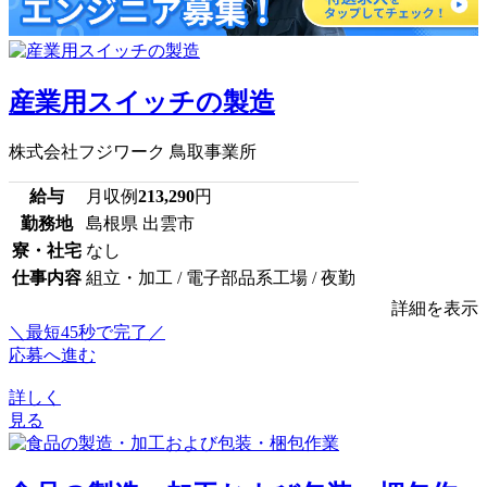
産業用スイッチの製造
株式会社フジワーク 鳥取事業所
給与
月収例
213,290
円
勤務地
島根県 出雲市
寮・社宅
なし
仕事内容
組立・加工 / 電子部品系工場 / 夜勤
詳細を表示
＼最短45秒で完了／
応募へ進む
詳しく
見る