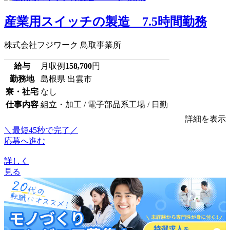
産業用スイッチの製造 7.5時間勤務
株式会社フジワーク 鳥取事業所
給与
月収例
158,700
円
勤務地
島根県 出雲市
寮・社宅
なし
仕事内容
組立・加工 / 電子部品系工場 / 日勤
詳細を表示
＼最短45秒で完了／
応募へ進む
詳しく
見る