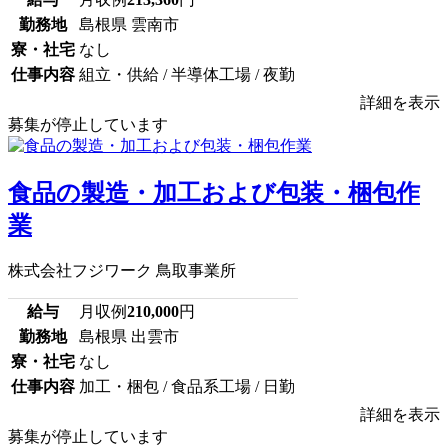
勤務地
島根県 雲南市
寮・社宅
なし
仕事内容
組立・供給 / 半導体工場 / 夜勤
詳細を表示
募集が停止しています
食品の製造・加工および包装・梱包作
業
株式会社フジワーク 鳥取事業所
給与
月収例
210,000
円
勤務地
島根県 出雲市
寮・社宅
なし
仕事内容
加工・梱包 / 食品系工場 / 日勤
詳細を表示
募集が停止しています