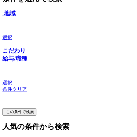
地域
選択
こだわり
給与/職種
選択
条件クリア
この条件で検索
人気の条件から検索