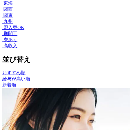
東海
関西
関東
九州
即入寮OK
期間工
寮あり
高収入
並び替え
おすすめ順
給与が高い順
新着順