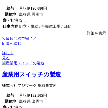
給与
月収例
190,080
円
勤務地
島根県 雲南市
寮・社宅
なし
仕事内容
組立・供給 / 半導体工場 / 日勤
詳細を表示
＼最短45秒で完了／
応募へ進む
詳しく
見る
産業用スイッチの製造
株式会社フジワーク 鳥取事業所
給与
月収例
182,505
円
勤務地
島根県 出雲市
寮・社宅
なし