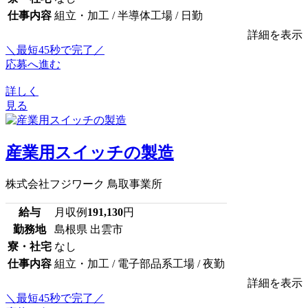
仕事内容
組立・加工 / 半導体工場 / 日勤
詳細を表示
＼最短45秒で完了／
応募へ進む
詳しく
見る
産業用スイッチの製造
株式会社フジワーク 鳥取事業所
給与
月収例
191,130
円
勤務地
島根県 出雲市
寮・社宅
なし
仕事内容
組立・加工 / 電子部品系工場 / 夜勤
詳細を表示
＼最短45秒で完了／