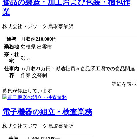
食品の製造・加工および包装・梱包作
業
株式会社フジワーク 鳥取事業所
給与
月収例
210,000
円
勤務地
島根県 出雲市
寮・社
なし
宅
仕事内
≪月収21万円・派遣社員≫食品系工場での食品関連
容
作業 交替制
詳細を表示
募集が停止しています
電子機器の組立・検査業務
株式会社フジワーク 鳥取事業所
給与
月収例
213,360
円