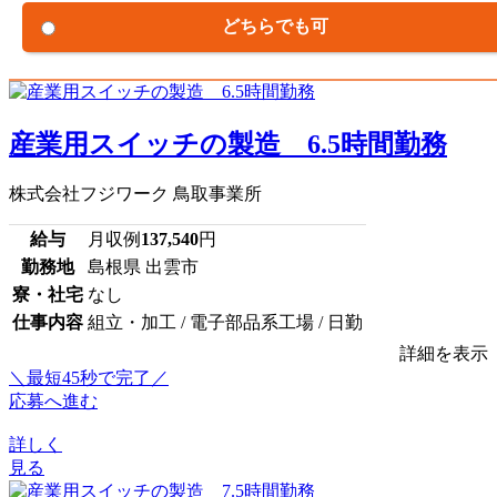
どちらでも可
産業用スイッチの製造 6.5時間勤務
株式会社フジワーク 鳥取事業所
給与
月収例
137,540
円
勤務地
島根県 出雲市
寮・社宅
なし
仕事内容
組立・加工 / 電子部品系工場 / 日勤
詳細を表示
＼最短45秒で完了／
応募へ進む
詳しく
見る