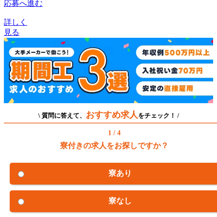
応募へ進む
詳しく
見る
おすすめ求人
\ 質問に答えて、
をチェック！ /
1 / 4
寮付きの求人をお探しですか？
寮あり
寮なし