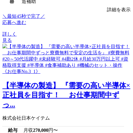
容
造補助
詳細を表示
＼最短45秒で完了／
応募へ進む
詳しく
見る
【半導体の製造】 『需要の高い半導体×
正社員を目指す！ お仕事期間中ず
っ...
株式会社日本ケイテム
給与
月収
270,000
円〜