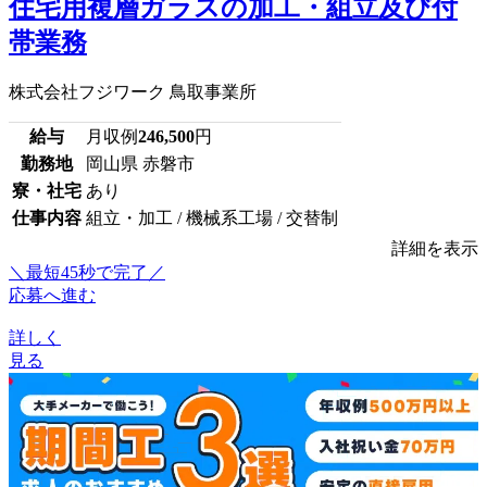
住宅用複層ガラスの加工・組立及び付
帯業務
株式会社フジワーク 鳥取事業所
給与
月収例
246,500
円
勤務地
岡山県 赤磐市
寮・社宅
あり
仕事内容
組立・加工 / 機械系工場 / 交替制
詳細を表示
＼最短45秒で完了／
応募へ進む
詳しく
見る