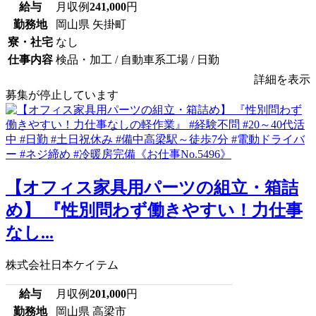
給与
月収例
241,000
円
勤務地
岡山県 矢掛町
寮・社宅
なし
仕事内容
検品・加工 / 自動車系工場 / 日勤
詳細を表示
募集が停止しています
【オフィス家具用パーツの組立・箱詰
め】 『性別問わず働きやすい！力仕事
なし...
株式会社日本ケイテム
給与
月収例
201,000
円
勤務地
岡山県 高梁市