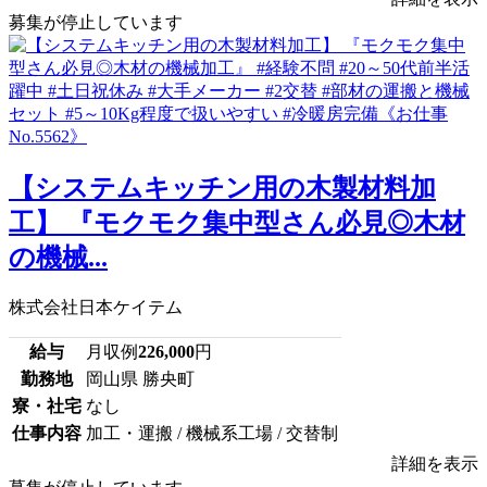
募集が停止しています
【システムキッチン用の木製材料加
工】 『モクモク集中型さん必見◎木材
の機械...
株式会社日本ケイテム
給与
月収例
226,000
円
勤務地
岡山県 勝央町
寮・社宅
なし
仕事内容
加工・運搬 / 機械系工場 / 交替制
詳細を表示