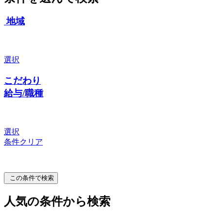
地域
選択
こだわり
給与/職種
選択
条件クリア
この条件で検索
人気の条件から検索