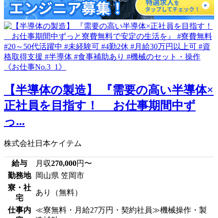
【半導体の製造】 『需要の高い半導体×
正社員を目指す！ お仕事期間中ず
っ...
株式会社日本ケイテム
給与
月収
270,000
円〜
勤務地
岡山県 笠岡市
寮・社
あり（無料）
宅
仕事内
≪寮無料・月給27万円・契約社員≫機械操作・製