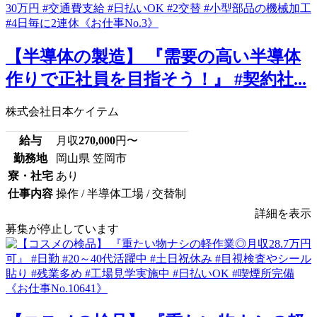
【半導体の製造】 『需要の高い半導体
作りで正社員を目指そう！』 #契約社...
株式会社日本ケイテム
給与
月収
270,000
円〜
勤務地
岡山県 笠岡市
寮・社宅
あり
仕事内容
操作 / 半導体工場 / 交替制
詳細を表示
募集が停止しています