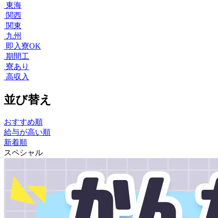
東海
関西
関東
九州
即入寮OK
期間工
寮あり
高収入
並び替え
おすすめ順
給与が高い順
新着順
スペシャル