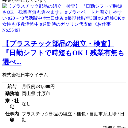
募集が停止しています
【プラスチック部品の組立・検査】
『日勤シフトで時短もOK！残業有無も
選べ...
株式会社日本ケイテム
給与
月収例
231,000
円
勤務地
岡山県 井原市
寮・社
なし
宅
仕事内
プラスチック部品の組立・梱包 / 自動車系工場 / 日
容
勤
詳細を表示