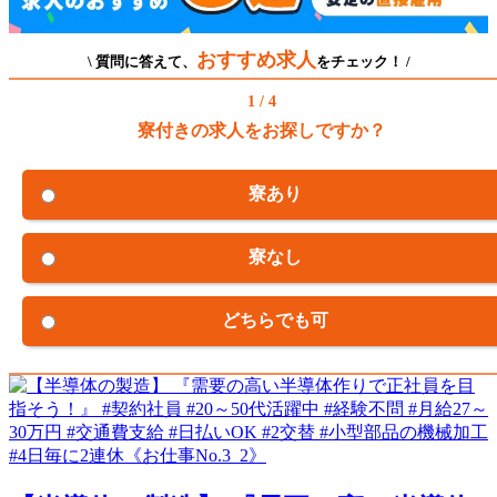
おすすめ求人
\ 質問に答えて、
をチェック！ /
1 / 4
寮付きの求人をお探しですか？
寮あり
寮なし
どちらでも可