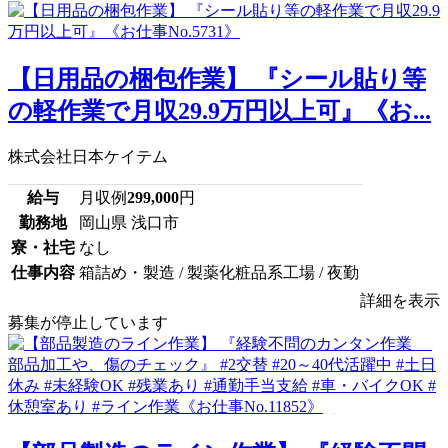
【日用品の梱包作業】 『シール貼り等
の軽作業で月収29.9万円以上可』《お...
株式会社日本ケイテム
給与
月収例
299,000
円
勤務地
岡山県 浅口市
寮・社宅
なし
仕事内容
箱詰め・製造 / 製薬化粧品系工場 / 夜勤
詳細を表示
募集が停止しています