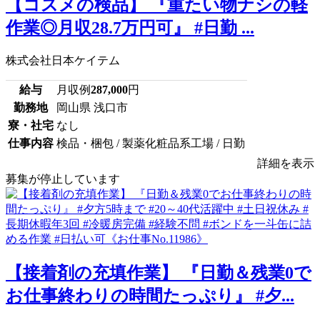
【コスメの検品】 『重たい物ナシの軽
作業◎月収28.7万円可』 #日勤 ...
株式会社日本ケイテム
給与
月収例
287,000
円
勤務地
岡山県 浅口市
寮・社宅
なし
仕事内容
検品・梱包 / 製薬化粧品系工場 / 日勤
詳細を表示
募集が停止しています
【接着剤の充填作業】 『日勤＆残業0で
お仕事終わりの時間たっぷり』 #夕...