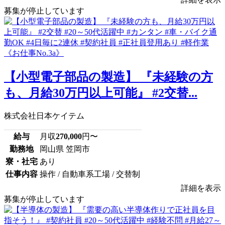
募集が停止しています
【小型電子部品の製造】 『未経験の方
も、月給30万円以上可能』 #2交替...
株式会社日本ケイテム
給与
月収
270,000
円〜
勤務地
岡山県 笠岡市
寮・社宅
あり
仕事内容
操作 / 自動車系工場 / 交替制
詳細を表示
募集が停止しています