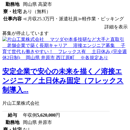
勤務地
岡山県 高梁市
寮・社宅
あり（無料）
仕事内容
≪月収25.3万円・派遣社員≫軽作業・ピッキング
詳細を表示
募集が停止しています
安定企業で安心の未来を描く／溶接エ
ンジニア／土日休み固定（フレックス
制導入...
片山工業株式会社
給与
年収例
5,620,000
円
勤務地
岡山県 井原市
寮・社宅
なし