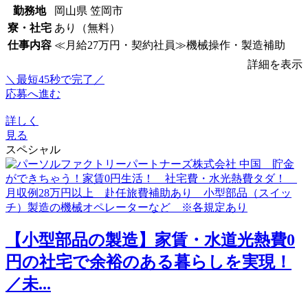
勤務地
岡山県 笠岡市
寮・社宅
あり（無料）
仕事内容
≪月給27万円・契約社員≫機械操作・製造補助
詳細を表示
＼最短45秒で完了／
応募へ進む
詳しく
見る
スペシャル
【小型部品の製造】家賃・水道光熱費0
円の社宅で余裕のある暮らしを実現！
／未...