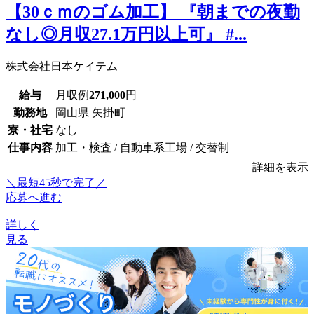
【30ｃｍのゴム加工】 『朝までの夜勤
なし◎月収27.1万円以上可』 #...
株式会社日本ケイテム
給与
月収例
271,000
円
勤務地
岡山県 矢掛町
寮・社宅
なし
仕事内容
加工・検査 / 自動車系工場 / 交替制
詳細を表示
＼最短45秒で完了／
応募へ進む
詳しく
見る