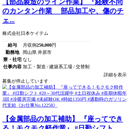
【部品製造のライン作業】 『経験不問
のカンタン作業 部品加工や、傷のチ
ェ...
株式会社日本ケイテム
給与
月収例
250,000
円
勤務地
岡山県 井原市
寮・社宅
なし
仕事内容
加工・製造 / 建築系工場 / 交替制
詳細を表示
募集が停止しています
【金属部品の加工補助】 『座ってでき
る！モクモク軽作業』 #日勤シフト ...