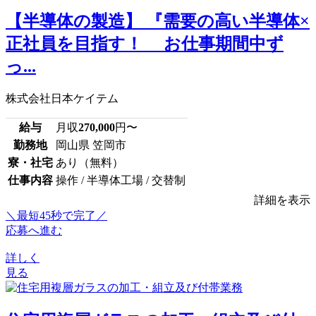
【半導体の製造】 『需要の高い半導体×
正社員を目指す！ お仕事期間中ず
っ...
株式会社日本ケイテム
給与
月収
270,000
円〜
勤務地
岡山県 笠岡市
寮・社宅
あり（無料）
仕事内容
操作 / 半導体工場 / 交替制
詳細を表示
＼最短45秒で完了／
応募へ進む
詳しく
見る