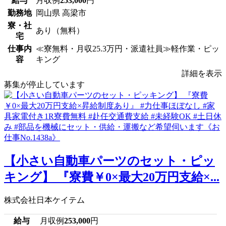
給与
月収例
253,000
円
勤務地
岡山県 高梁市
寮・社
あり（無料）
宅
仕事内
≪寮無料・月収25.3万円・派遣社員≫軽作業・ピッ
容
キング
詳細を表示
募集が停止しています
【小さい自動車パーツのセット・ピッ
キング】 『寮費￥0×最大20万円支給×...
株式会社日本ケイテム
給与
月収例
253,000
円