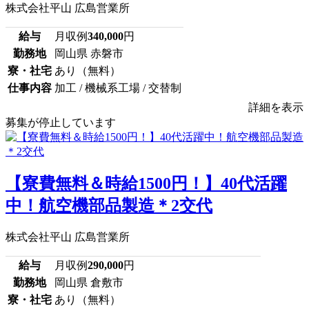
株式会社平山 広島営業所
給与
月収例
340,000
円
勤務地
岡山県 赤磐市
寮・社宅
あり（無料）
仕事内容
加工 / 機械系工場 / 交替制
詳細を表示
募集が停止しています
【寮費無料＆時給1500円！】40代活躍
中！航空機部品製造＊2交代
株式会社平山 広島営業所
給与
月収例
290,000
円
勤務地
岡山県 倉敷市
寮・社宅
あり（無料）