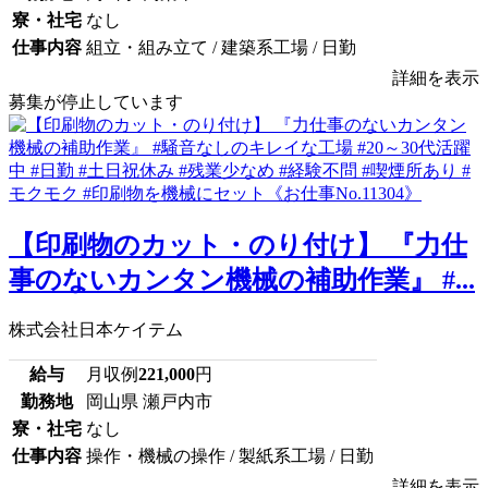
寮・社宅
なし
仕事内容
組立・組み立て / 建築系工場 / 日勤
詳細を表示
募集が停止しています
【印刷物のカット・のり付け】 『力仕
事のないカンタン機械の補助作業』 #...
株式会社日本ケイテム
給与
月収例
221,000
円
勤務地
岡山県 瀬戸内市
寮・社宅
なし
仕事内容
操作・機械の操作 / 製紙系工場 / 日勤
詳細を表示