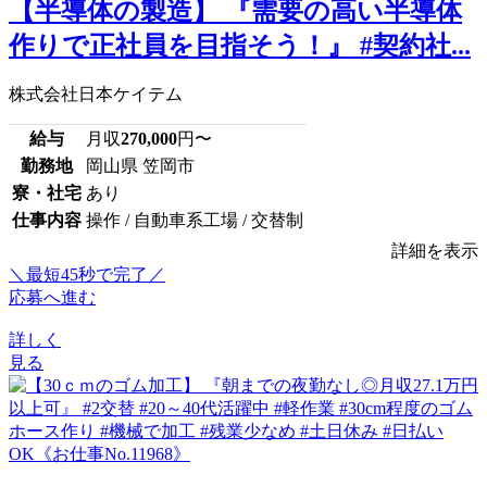
【半導体の製造】 『需要の高い半導体
作りで正社員を目指そう！』 #契約社...
株式会社日本ケイテム
給与
月収
270,000
円〜
勤務地
岡山県 笠岡市
寮・社宅
あり
仕事内容
操作 / 自動車系工場 / 交替制
詳細を表示
＼最短45秒で完了／
応募へ進む
詳しく
見る