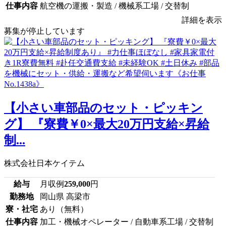
仕事内容
航空機の運搬・製造 / 機械系工場 / 交替制
詳細を表示
募集が停止しています
【小さい車部品のセット・ピッキン
グ】 『寮費￥0×最大20万円支給×昇給
制...
株式会社日本ケイテム
給与
月収例
259,000
円
勤務地
岡山県 高梁市
寮・社宅
あり（無料）
仕事内容
加工・機械オペレーター / 自動車系工場 / 交替制