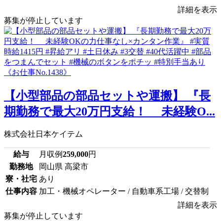
詳細を表示
募集が停止しています
【小型部品の部品セットや運搬】 『長
期勤務で最大20万円支給！ 未経験O...
株式会社日本ケイテム
給与
月収例
259,000
円
勤務地
岡山県 高梁市
寮・社宅
あり
仕事内容
加工・機械オペレーター / 自動車系工場 / 交替制
詳細を表示
募集が停止しています