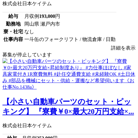
株式会社日本ケイテム
給与
月収例
193,000
円
勤務地
岡山県 瀬戸内市
寮・社宅
なし
仕事内容
一斗缶のフォークリフト / 物流倉庫 / 日勤
詳細を表示
募集が停止しています
【小さい自動車パーツのセット・ピッ
キング】 『寮費￥0×最大20万円支給×...
株式会社日本ケイテム