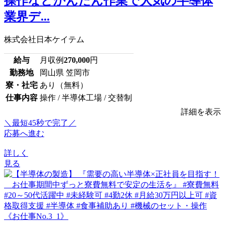
操作などかんたん作業で人気の半導体
業界デ...
株式会社日本ケイテム
給与
月収例
270,000
円
勤務地
岡山県 笠岡市
寮・社宅
あり（無料）
仕事内容
操作 / 半導体工場 / 交替制
詳細を表示
＼最短45秒で完了／
応募へ進む
詳しく
見る