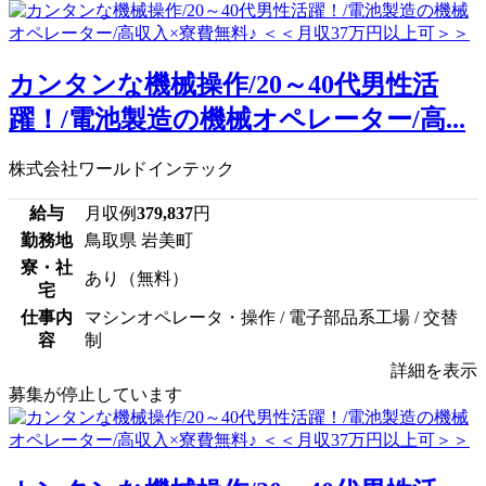
カンタンな機械操作/20～40代男性活
躍！/電池製造の機械オペレーター/高...
株式会社ワールドインテック
給与
月収例
379,837
円
勤務地
鳥取県 岩美町
寮・社
あり（無料）
宅
仕事内
マシンオペレータ・操作 / 電子部品系工場 / 交替
容
制
詳細を表示
募集が停止しています