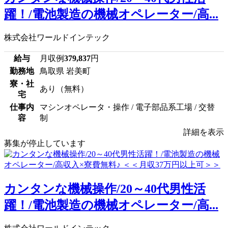
躍！/電池製造の機械オペレーター/高...
株式会社ワールドインテック
給与
月収例
379,837
円
勤務地
鳥取県 岩美町
寮・社
あり（無料）
宅
仕事内
マシンオペレータ・操作 / 電子部品系工場 / 交替
容
制
詳細を表示
募集が停止しています
カンタンな機械操作/20～40代男性活
躍！/電池製造の機械オペレーター/高...