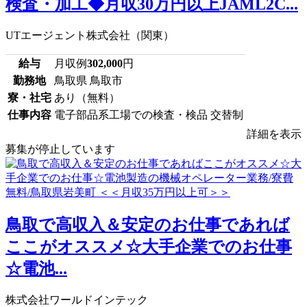
検査・加工◆月収30万円以上JAML2C...
UTエージェント株式会社（関東）
給与
月収例
302,000
円
勤務地
鳥取県 鳥取市
寮・社宅
あり（無料）
仕事内容
電子部品系工場での検査・検品 交替制
詳細を表示
募集が停止しています
鳥取で高収入＆安定のお仕事であれば
ここがオススメ☆大手企業でのお仕事
☆電池...
株式会社ワールドインテック