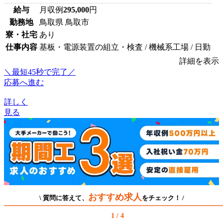
給与
月収例
295,000
円
勤務地
鳥取県 鳥取市
寮・社宅
あり
仕事内容
基板・電源装置の組立・検査 / 機械系工場 / 日勤
詳細を表示
＼最短45秒で完了／
応募へ進む
詳しく
見る
おすすめ求人
\ 質問に答えて、
をチェック！ /
1 / 4