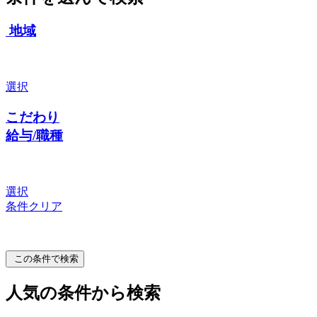
地域
選択
こだわり
給与/職種
選択
条件クリア
この条件で検索
人気の条件から検索