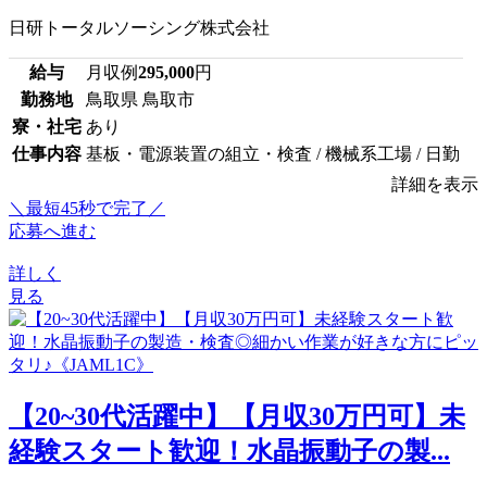
日研トータルソーシング株式会社
給与
月収例
295,000
円
勤務地
鳥取県 鳥取市
寮・社宅
あり
仕事内容
基板・電源装置の組立・検査 / 機械系工場 / 日勤
詳細を表示
＼最短45秒で完了／
応募へ進む
詳しく
見る
【20~30代活躍中】【月収30万円可】未
経験スタート歓迎！水晶振動子の製...