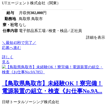
UTエージェント株式会社（関東）
給与
月収例
302,000
円
勤務地
鳥取県 鳥取市
寮・社宅
なし
仕事内容
電子部品系工場 / 検査・検品 / 正社員
詳細を表示
＼最短45秒で完了／
応募へ進む
詳しく
見る
【鳥取県鳥取市】未経験OK！寮完備！
電源装置の組立・検査《お仕事No.9A...
日研トータルソーシング株式会社