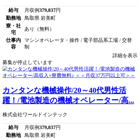
給与
月収例
379,837
円
勤務地
鳥取県 岩美町
寮・社
あり（無料）
宅
仕事内
マシンオペレータ・操作 / 電子部品系工場 / 交替
容
制
詳細を表示
募集が停止しています
カンタンな機械操作/20～40代男性活
躍！/電池製造の機械オペレーター/高...
株式会社ワールドインテック
給与
月収例
379,837
円
勤務地
鳥取県 岩美町