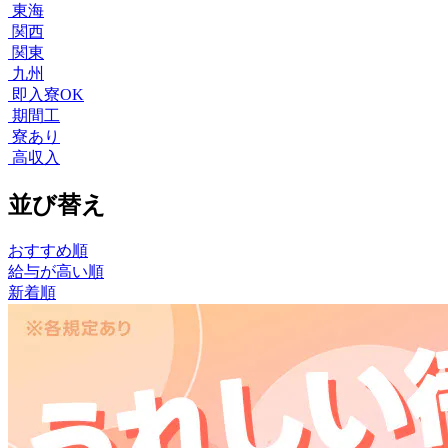
東海
関西
関東
九州
即入寮OK
期間工
寮あり
高収入
並び替え
おすすめ順
給与が高い順
新着順