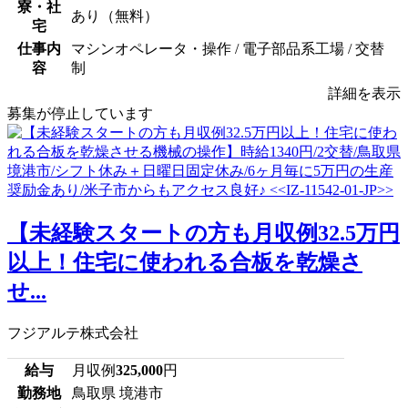
寮・社
あり（無料）
宅
仕事内
マシンオペレータ・操作 / 電子部品系工場 / 交替
容
制
詳細を表示
募集が停止しています
【未経験スタートの方も月収例32.5万円
以上！住宅に使われる合板を乾燥さ
せ...
フジアルテ株式会社
給与
月収例
325,000
円
勤務地
鳥取県 境港市