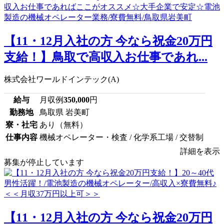
【11・12月入社の方 今なら祝金20万円
支給！】鳥取で高収入お仕事であれ...
株式会社ワールドインテック(A)
給与
月収例
350,000
円
勤務地
鳥取県 岩美町
寮・社宅
あり（無料）
仕事内容
機械オペレーター・検査 / 化学系工場 / 交替制
詳細を表示
募集が停止しています
【11・12月入社の方 今なら祝金20万円