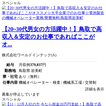
スペシャル
【20~30代男女の方活躍中！】鳥取で高
収入＆安定のお仕事であればここが
オ...
株式会社ワールドインテック(A)
給与
月収例
379,837
円
勤務地
鳥取県 岩美町
寮・社宅
あり（無料）
仕事内容
機械オペレーター・検査 / 機械系工場 / 交替制
詳細を表示
募集が停止しています
スペシャル