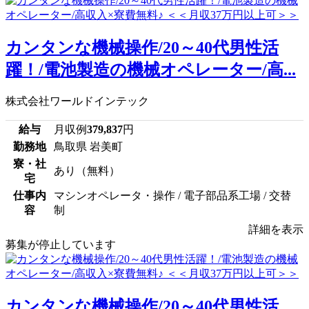
カンタンな機械操作/20～40代男性活
躍！/電池製造の機械オペレーター/高...
株式会社ワールドインテック
給与
月収例
379,837
円
勤務地
鳥取県 岩美町
寮・社
あり（無料）
宅
仕事内
マシンオペレータ・操作 / 電子部品系工場 / 交替
容
制
詳細を表示
募集が停止しています
カンタンな機械操作/20～40代男性活