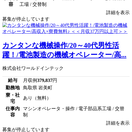
容
工場 / 交替制
詳細を表示
募集が停止しています
カンタンな機械操作/20～40代男性活
躍！/電池製造の機械オペレーター/高...
株式会社ワールドインテック
給与
月収例
379,837
円
勤務地
鳥取県 岩美町
寮・社
あり（無料）
宅
仕事内
マシンオペレータ・操作 / 電子部品系工場 / 交替
容
制
詳細を表示
募集が停止しています