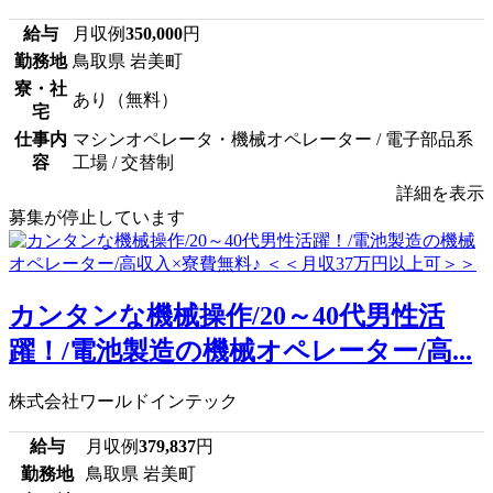
給与
月収例
350,000
円
勤務地
鳥取県 岩美町
寮・社
あり（無料）
宅
仕事内
マシンオペレータ・機械オペレーター / 電子部品系
容
工場 / 交替制
詳細を表示
募集が停止しています
カンタンな機械操作/20～40代男性活
躍！/電池製造の機械オペレーター/高...
株式会社ワールドインテック
給与
月収例
379,837
円
勤務地
鳥取県 岩美町