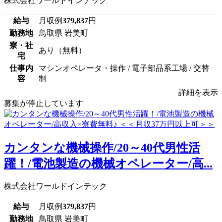
株式会社ワールドインテック
給与
月収例
379,837
円
勤務地
鳥取県 岩美町
寮・社
あり（無料）
宅
仕事内
マシンオペレータ・操作 / 電子部品系工場 / 交替
容
制
詳細を表示
募集が停止しています
カンタンな機械操作/20～40代男性活
躍！/電池製造の機械オペレーター/高...
株式会社ワールドインテック
給与
月収例
379,837
円
勤務地
鳥取県 岩美町