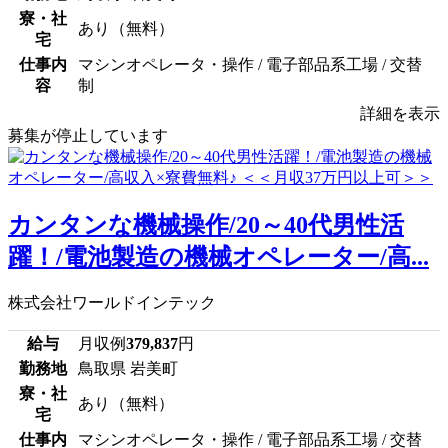
寮・社
あり（無料）
宅
仕事内
マシンオペレータ・操作 / 電子部品系工場 / 交替
容
制
詳細を表示
募集が停止しています
カンタンな機械操作/20～40代男性活
躍！/電池製造の機械オペレーター/高...
株式会社ワールドインテック
給与
月収例
379,837
円
勤務地
鳥取県 岩美町
寮・社
あり（無料）
宅
仕事内
マシンオペレータ・操作 / 電子部品系工場 / 交替