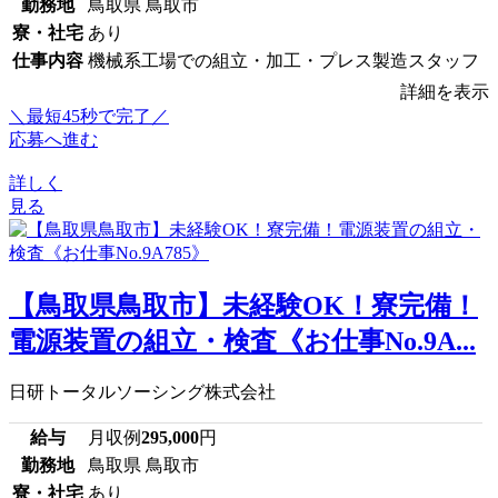
勤務地
鳥取県 鳥取市
寮・社宅
あり
仕事内容
機械系工場での組立・加工・プレス製造スタッフ
詳細を表示
＼最短45秒で完了／
応募へ進む
詳しく
見る
【鳥取県鳥取市】未経験OK！寮完備！
電源装置の組立・検査《お仕事No.9A...
日研トータルソーシング株式会社
給与
月収例
295,000
円
勤務地
鳥取県 鳥取市
寮・社宅
あり