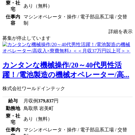
寮・社
あり（無料）
宅
仕事内
マシンオペレータ・操作 / 電子部品系工場 / 交替
容
制
詳細を表示
募集が停止しています
カンタンな機械操作/20～40代男性活
躍！/電池製造の機械オペレーター/高...
株式会社ワールドインテック
給与
月収例
379,837
円
勤務地
鳥取県 岩美町
寮・社
あり（無料）
宅
仕事内
マシンオペレータ・操作 / 電子部品系工場 / 交替