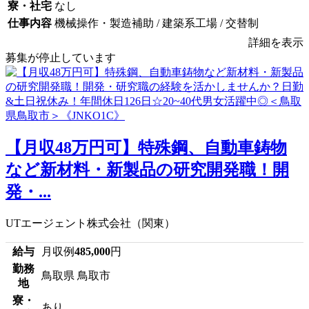
寮・社宅
なし
仕事内容
機械操作・製造補助 / 建築系工場 / 交替制
詳細を表示
募集が停止しています
【月収48万円可】特殊鋼、自動車鋳物
など新材料・新製品の研究開発職！開
発・...
UTエージェント株式会社（関東）
給与
月収例
485,000
円
勤務
鳥取県 鳥取市
地
寮・
あり