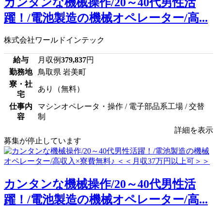
カンタンな機械操作/20～40代男性活
躍！/電池製造の機械オペレーター/高...
株式会社ワールドインテック
給与
月収例
379,837
円
勤務地
鳥取県 岩美町
寮・社
あり（無料）
宅
仕事内
マシンオペレータ・操作 / 電子部品系工場 / 交替
容
制
詳細を表示
募集が停止しています
カンタンな機械操作/20～40代男性活
躍！/電池製造の機械オペレーター/高...