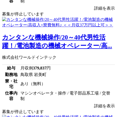
容
制
詳細を表示
募集が停止しています
カンタンな機械操作/20～40代男性活
躍！/電池製造の機械オペレーター/高...
株式会社ワールドインテック
給与
月収例
379,837
円
勤務地
鳥取県 岩美町
寮・社
あり（無料）
宅
仕事内
マシンオペレータ・操作 / 電子部品系工場 / 交替
容
制
詳細を表示
募集が停止しています