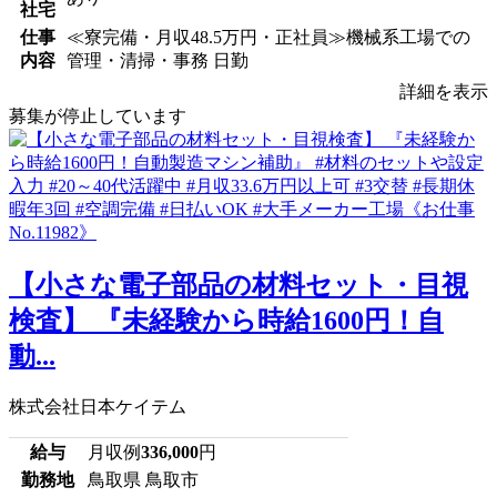
社宅
仕事
≪寮完備・月収48.5万円・正社員≫機械系工場での
内容
管理・清掃・事務 日勤
詳細を表示
募集が停止しています
【小さな電子部品の材料セット・目視
検査】 『未経験から時給1600円！自
動...
株式会社日本ケイテム
給与
月収例
336,000
円
勤務地
鳥取県 鳥取市