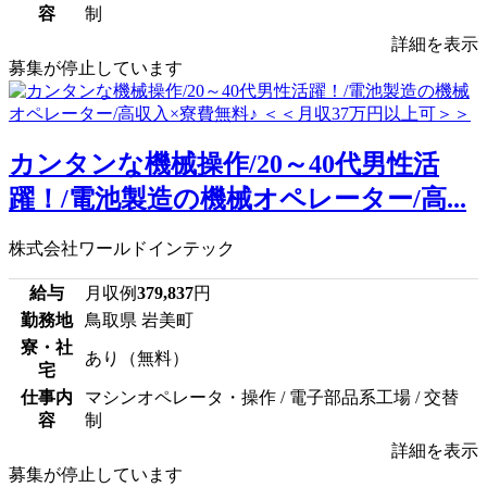
容
制
詳細を表示
募集が停止しています
カンタンな機械操作/20～40代男性活
躍！/電池製造の機械オペレーター/高...
株式会社ワールドインテック
給与
月収例
379,837
円
勤務地
鳥取県 岩美町
寮・社
あり（無料）
宅
仕事内
マシンオペレータ・操作 / 電子部品系工場 / 交替
容
制
詳細を表示
募集が停止しています