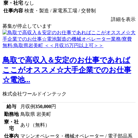
寮・社宅
なし
仕事内容
検査・製造 / 家電系工場 / 交替制
詳細を表示
募集が停止しています
鳥取で高収入＆安定のお仕事であれば
ここがオススメ☆大手企業でのお仕事
☆電池...
株式会社ワールドインテック
給与
月収例
350,000
円
勤務地
鳥取県 岩美町
寮・社
あり（無料）
宅
仕事内
マシンオペレータ・機械オペレーター / 電子部品系