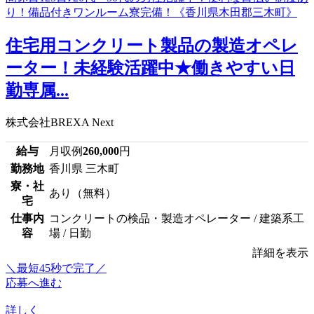
住宅用コンクリート製品の製造オペレ
ーター！未経験活躍中★働きやすい日
勤専属...
株式会社BREXA Next
給与
月収例
260,000
円
勤務地
香川県 三木町
寮・社
あり（無料）
宅
仕事内
コンクリートの検品・製造オペレーター / 建築系工
容
場 / 日勤
詳細を表示
＼最短45秒で完了／
応募へ進む
詳しく