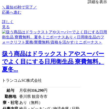
詳細を表示
＼最短45秒で完了／
応募へ進む
詳しく
見る
扱う商品はドラックストアやスーパー
でよく目にする日用衛生品 寮費無料。
夏冬...
トランコムSC株式会社
給与
月収例
316,290
円
勤務地
香川県 観音寺市
寮・社宅
あり（無料）
仕事内容
検品・ピッキング / 物流倉庫 / 日勤