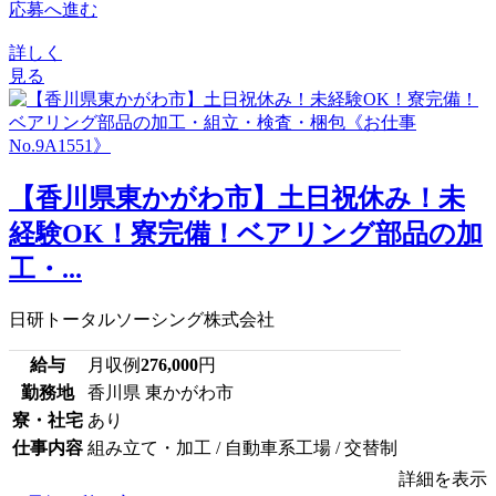
応募へ進む
詳しく
見る
【香川県東かがわ市】土日祝休み！未
経験OK！寮完備！ベアリング部品の加
工・...
日研トータルソーシング株式会社
給与
月収例
276,000
円
勤務地
香川県 東かがわ市
寮・社宅
あり
仕事内容
組み立て・加工 / 自動車系工場 / 交替制
詳細を表示