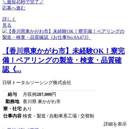
＼最短45秒で完了／
応募へ進む
詳しく
見る
【香川県東かがわ市】未経験OK！寮完
備！ベアリングの製造・検査・品質確
認《...
日研トータルソーシング株式会社
給与
月収例
287,000
円
勤務地
香川県 東かがわ市
寮・社宅
あり
仕事内容
検査・製造 / 自動車系工場 / 交替制
詳細を表示