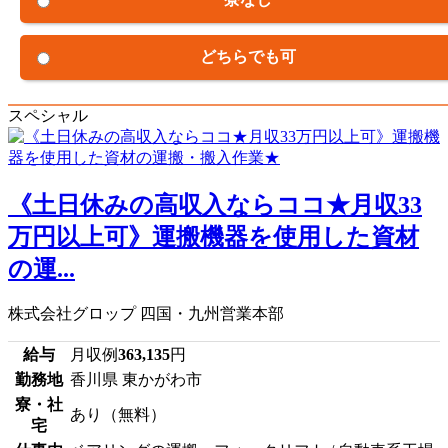
どちらでも可
スペシャル
《土日休みの高収入ならココ★月収33
万円以上可》運搬機器を使用した資材
の運...
株式会社グロップ 四国・九州営業本部
給与
月収例
363,135
円
勤務地
香川県 東かがわ市
寮・社
あり（無料）
宅