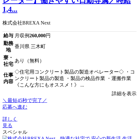
レーター】働きやすい日勤専属／時給
1,4...
株式会社BREXA Next
給与
月収例
260,000
円
勤務
香川県 三木町
地
寮・
あり（無料）
社宅
◇住宅用コンクリート製品の製造オペレーター◇ ・コ
仕事
ンクリート製品の製造 ・製品の検品作業 ・運搬作業
内容
《こんな方にもオススメ！》 ...
詳細を表示
＼最短45秒で完了／
応募へ進む
詳しく
見る
スペシャル