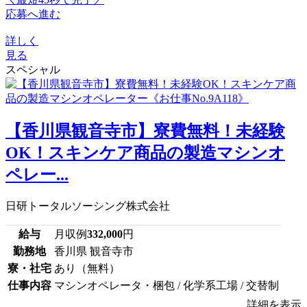
応募へ進む
詳しく
見る
スペシャル
【香川県観音寺市】寮費無料！未経験
OK！スキンケア商品の製造マシンオ
ペレー...
日研トータルソーシング株式会社
給与
月収例
332,000
円
勤務地
香川県 観音寺市
寮・社宅
あり（無料）
仕事内容
マシンオペレータ・梱包 / 化学系工場 / 交替制
詳細を表示