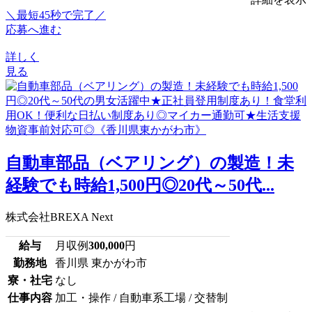
＼最短45秒で完了／
応募へ進む
詳しく
見る
自動車部品（ベアリング）の製造！未
経験でも時給1,500円◎20代～50代...
株式会社BREXA Next
給与
月収例
300,000
円
勤務地
香川県 東かがわ市
寮・社宅
なし
仕事内容
加工・操作 / 自動車系工場 / 交替制