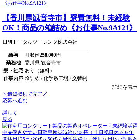
【香川県観音寺市】寮費無料！未経験
OK！商品の箱詰め《お仕事No.9A121》
日研トータルソーシング株式会社
給与
月収例
258,000
円
勤務地
香川県 観音寺市
寮・社宅
あり（無料）
仕事内容
箱詰め / 化学系工場 / 交替制
詳細を表示
＼最短45秒で完了／
応募へ進む
詳しく
見る