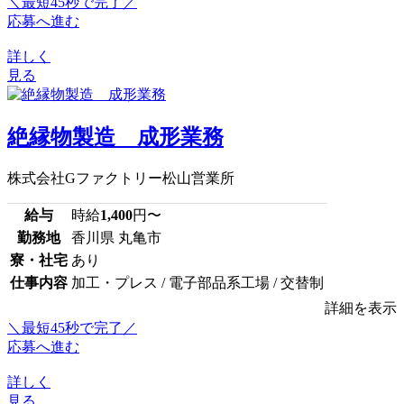
＼最短45秒で完了／
応募へ進む
詳しく
見る
絶縁物製造 成形業務
株式会社Gファクトリー松山営業所
給与
時給
1,400
円〜
勤務地
香川県 丸亀市
寮・社宅
あり
仕事内容
加工・プレス / 電子部品系工場 / 交替制
詳細を表示
＼最短45秒で完了／
応募へ進む
詳しく
見る