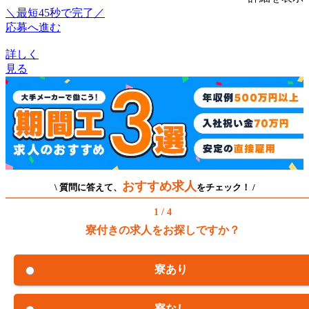
＼最短45秒で完了／
応募へ進む
詳しく
見る
おすすめ求人
\ 質問に答えて、
をチェック！ /
1 / 4
寮付きの求人をお探しですか？
寮あり
寮なし