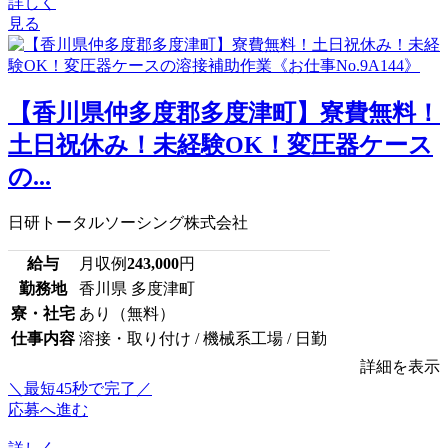
詳しく
見る
【香川県仲多度郡多度津町】寮費無料！
土日祝休み！未経験OK！変圧器ケース
の...
日研トータルソーシング株式会社
給与
月収例
243,000
円
勤務地
香川県 多度津町
寮・社宅
あり（無料）
仕事内容
溶接・取り付け / 機械系工場 / 日勤
詳細を表示
＼最短45秒で完了／
応募へ進む