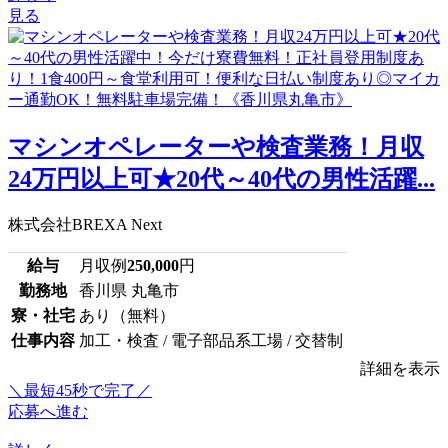
見る
マシンオペレーターや検査業務！月収
24万円以上可★20代～40代の男性活躍...
株式会社BREXA Next
給与
月収例
250,000
円
勤務地
香川県 丸亀市
寮・社宅
あり（無料）
仕事内容
加工・検査 / 電子部品系工場 / 交替制
詳細を表示
＼最短45秒で完了／
応募へ進む