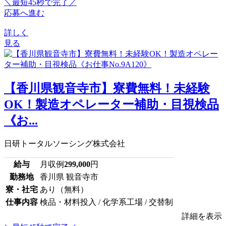
＼最短45秒で完了／
応募へ進む
詳しく
見る
【香川県観音寺市】寮費無料！未経験
OK！製造オペレーター補助・目視検品
《お...
日研トータルソーシング株式会社
給与
月収例
299,000
円
勤務地
香川県 観音寺市
寮・社宅
あり（無料）
仕事内容
検品・材料投入 / 化学系工場 / 交替制
詳細を表示