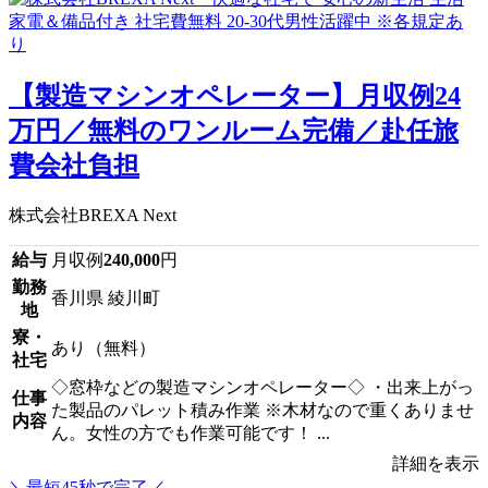
【製造マシンオペレーター】月収例24
万円／無料のワンルーム完備／赴任旅
費会社負担
株式会社BREXA Next
給与
月収例
240,000
円
勤務
香川県 綾川町
地
寮・
あり（無料）
社宅
◇窓枠などの製造マシンオペレーター◇ ・出来上がっ
仕事
た製品のパレット積み作業 ※木材なので重くありませ
内容
ん。女性の方でも作業可能です！ ...
詳細を表示
＼最短45秒で完了／