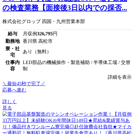
の検査業務【面接後3日以内での採否...
株式会社グロップ 四国・九州営業本部
給与
月収例
326,795
円
勤務地
香川県 高松市
寮・社
あり（無料）
宅
仕事内
LED部品の機械操作・製造補助 / 半導体工場 / 交替
容
制
詳細を表示
＼最短45秒で完了／
応募へ進む
詳しく
見る