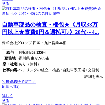
見る
自動車部品の検査・梱包★《月収33万
円以上★寮費0円＆週払可♪》20代～4...
株式会社グロップ 四国・九州営業本部
給与
月収例
363,135
円
勤務地
香川県 東かがわ市
寮・社宅
あり（無料）
仕事内容
ベアリングの組立・検品 / 自動車系工場 / 交替制
詳細を表示
＼最短45秒で完了／
応募へ進む
詳しく
見る