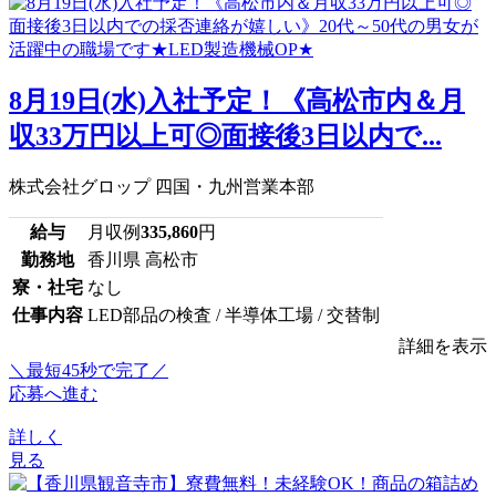
8月19日(水)入社予定！《高松市内＆月
収33万円以上可◎面接後3日以内で...
株式会社グロップ 四国・九州営業本部
給与
月収例
335,860
円
勤務地
香川県 高松市
寮・社宅
なし
仕事内容
LED部品の検査 / 半導体工場 / 交替制
詳細を表示
＼最短45秒で完了／
応募へ進む
詳しく
見る