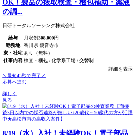
OK！製品の抜取検査・梱包補助・薬液
の調...
日研トータルソーシング株式会社
給与
月収例
308,000
円
勤務地
香川県 観音寺市
寮・社宅
あり（無料）
仕事内容
検査・梱包 / 化学系工場 / 交替制
詳細を表示
＼最短45秒で完了／
応募へ進む
詳しく
見る
8/19（水）入社！未経験OK！電子部品