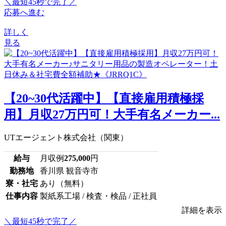
＼最短45秒で完了／
応募へ進む
詳しく
見る
【20~30代活躍中】【直接雇用積極採
用】月収27万円可！大手有名メーカー...
UTエージェント株式会社（関東）
給与
月収例
275,000
円
勤務地
香川県 観音寺市
寮・社宅
あり（無料）
仕事内容
製紙系工場 / 検査・検品 / 正社員
詳細を表示
＼最短45秒で完了／