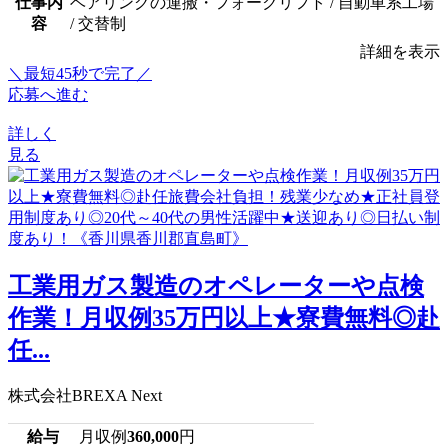
仕事内
ベアリングの運搬・フォークリフト / 自動車系工場
容
/ 交替制
詳細を表示
＼最短45秒で完了／
応募へ進む
詳しく
見る
工業用ガス製造のオペレーターや点検
作業！月収例35万円以上★寮費無料◎赴
任...
株式会社BREXA Next
給与
月収例
360,000
円