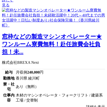
詳しく
見る
窓枠などの製造マシンオペレーター★
ワンルーム寮費無料！赴任旅費会社負
担！未...
株式会社BREXA Next
給与
月収例
240,000
円
勤務地
香川県 綾川町
寮・社
あり（無料）
宅
仕事内
木材のマシンオペレータ・フォークリフト / 建築系
容
工場 / 交替制
詳細を表示