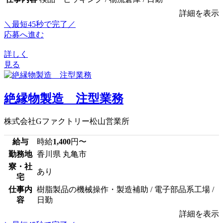
詳細を表示
＼最短45秒で完了／
応募へ進む
詳しく
見る
絶縁物製造 注型業務
株式会社Gファクトリー松山営業所
給与
時給
1,400
円〜
勤務地
香川県 丸亀市
寮・社
あり
宅
仕事内
樹脂製品の機械操作・製造補助 / 電子部品系工場 /
容
日勤
詳細を表示