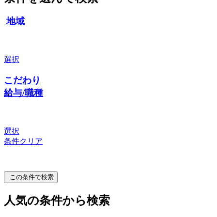
地域
選択
こだわり
給与/職種
選択
条件クリア
この条件で検索
人気の条件から検索