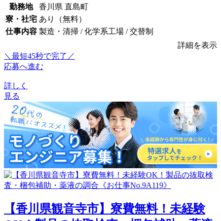
勤務地
香川県 直島町
寮・社宅
あり（無料）
仕事内容
製造・清掃 / 化学系工場 / 交替制
詳細を表示
＼最短45秒で完了／
応募へ進む
詳しく
見る
【香川県観音寺市】寮費無料！未経験