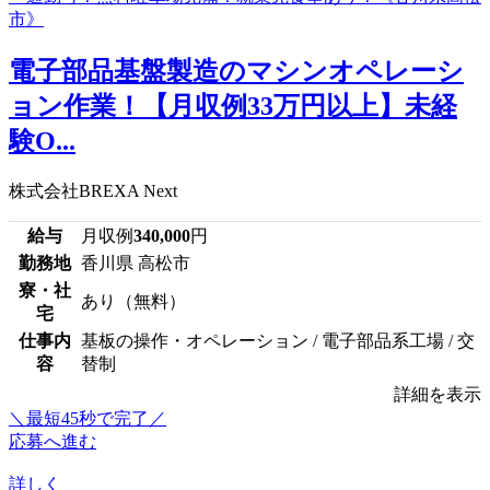
電子部品基盤製造のマシンオペレーシ
ョン作業！【月収例33万円以上】未経
験O...
株式会社BREXA Next
給与
月収例
340,000
円
勤務地
香川県 高松市
寮・社
あり（無料）
宅
仕事内
基板の操作・オペレーション / 電子部品系工場 / 交
容
替制
詳細を表示
＼最短45秒で完了／
応募へ進む
詳しく