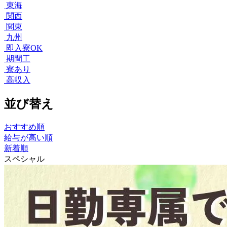
東海
関西
関東
九州
即入寮OK
期間工
寮あり
高収入
並び替え
おすすめ順
給与が高い順
新着順
スペシャル