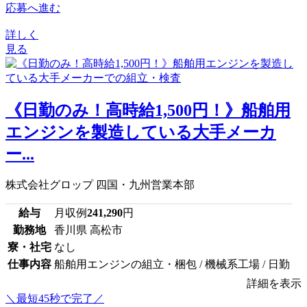
応募へ進む
詳しく
見る
《日勤のみ！高時給1,500円！》船舶用
エンジンを製造している大手メーカ
ー...
株式会社グロップ 四国・九州営業本部
給与
月収例
241,290
円
勤務地
香川県 高松市
寮・社宅
なし
仕事内容
船舶用エンジンの組立・梱包 / 機械系工場 / 日勤
詳細を表示
＼最短45秒で完了／