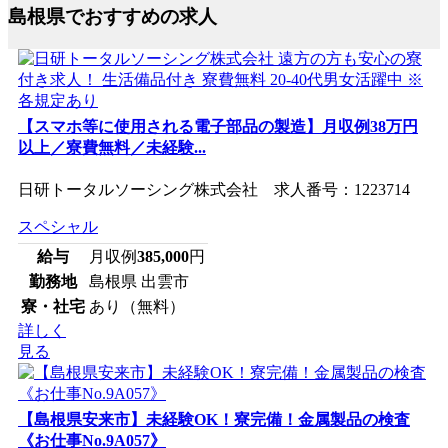
島根県でおすすめの求人
【スマホ等に使用される電子部品の製造】月収例38万円
以上／寮費無料／未経験...
日研トータルソーシング株式会社 求人番号：1223714
スペシャル
給与
月収例
385,000
円
勤務地
島根県 出雲市
寮・社宅
あり（無料）
詳しく
見る
【島根県安来市】未経験OK！寮完備！金属製品の検査
《お仕事No.9A057》