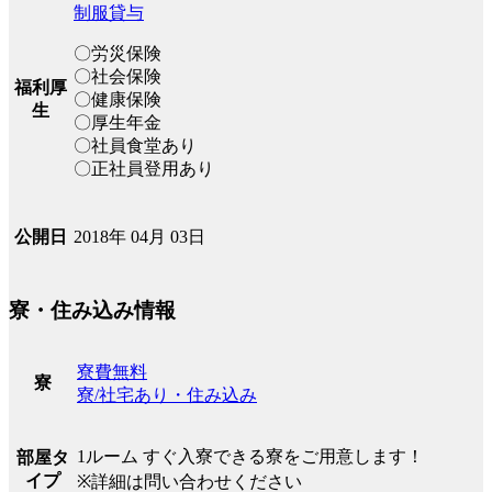
制服貸与
〇労災保険
〇社会保険
福利厚
〇健康保険
生
〇厚生年金
〇社員食堂あり
〇正社員登用あり
2018年 04月 03日
公開日
寮・住み込み情報
寮費無料
寮
寮/社宅あり・住み込み
1ルーム すぐ入寮できる寮をご用意します！
部屋タ
イプ
※詳細は問い合わせください