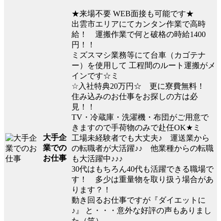
★来場不要 WEB面接も可能です★
出雲市エリアにてカンタン作業で高時
給！ 運搬作業で何と破格の時給1400
円！！
ミズスマシ業務等にて台車（カゴテナ
ー）を使用して 工程間のルート運搬がメ
インです☆ミ
☆入社特典20万円☆ 更に寮費無料！
住み込みのお仕事をお探しの方は必
見！！
TV・冷蔵庫・洗濯機・布団がご用意で
きますので手荷物のみで赴任OK★ミ
大手企
工場未経験者でも大丈夫♪ 運送業から
業での
の転職者が大活躍♪♪ 他業種からの転職
お仕事
も大活躍中♪♪♪
30代はもちろん40代も活躍できる職場で
す！ 多少は重量物を取り扱う場合があ
ります？！
動き回るお仕事ですが『ダイエットに
♪』 と・・・意外な好評の声もありまし
た（笑）