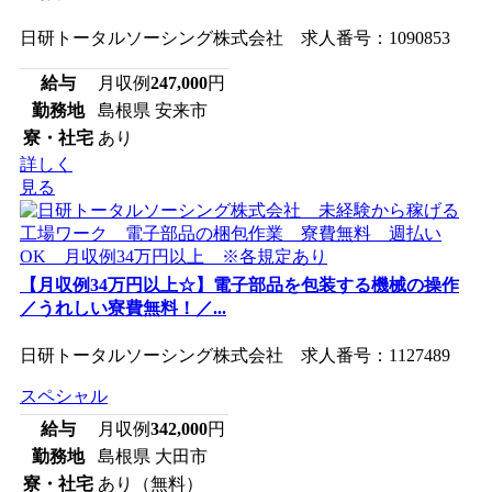
日研トータルソーシング株式会社 求人番号：1090853
給与
月収例
247,000
円
勤務地
島根県 安来市
寮・社宅
あり
詳しく
見る
【月収例34万円以上☆】電子部品を包装する機械の操作
／うれしい寮費無料！／...
日研トータルソーシング株式会社 求人番号：1127489
スペシャル
給与
月収例
342,000
円
勤務地
島根県 大田市
寮・社宅
あり（無料）