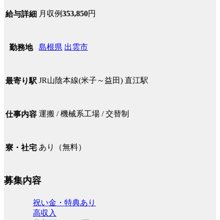
月収例
353,850
円
給与詳細
島根県
出雲市
勤務地
JR山陰本線(米子～益田) 直江駅
最寄り駅
運搬 / 機械系工場 / 交替制
仕事内容
あり（無料）
寮・社宅
募集内容
祝い金・特典あり
高収入