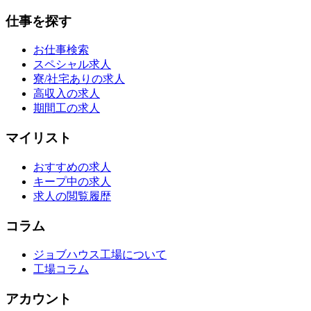
仕事を探す
お仕事検索
スペシャル求人
寮/社宅ありの求人
高収入の求人
期間工の求人
マイリスト
おすすめの求人
キープ中の求人
求人の閲覧履歴
コラム
ジョブハウス工場について
工場コラム
アカウント