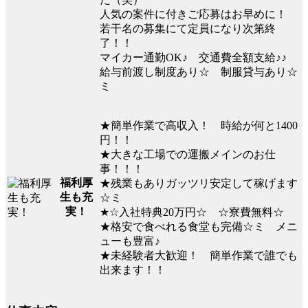
人気の案件に付きご応募はお早めに！
若干名の募集にて定員になり次第終
了！！
マイカー通勤OK♪ 交通費全額支給♪♪
給与前渡し制度あり☆ 制服貸与あり☆
ミ
★簡単作業で高収入！ 時給が何と1400
円！！
★大きな工場での運搬メインのお仕
事！！！
福利厚
★残業もありガッツリ安定して稼げます
生も充
☆ミ
実！
★☆入社特典20万円☆ ☆寮費無料☆
★格安で食べれる食堂も完備☆ミ メニ
ューも豊富♪
★未経験者大歓迎！ 簡単作業で誰でも
出来ます！！