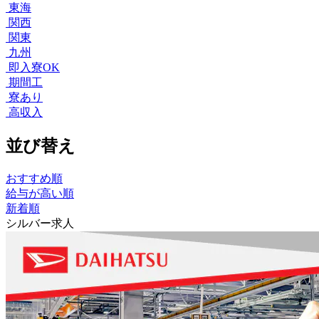
東海
関西
関東
九州
即入寮OK
期間工
寮あり
高収入
並び替え
おすすめ順
給与が高い順
新着順
シルバー求人