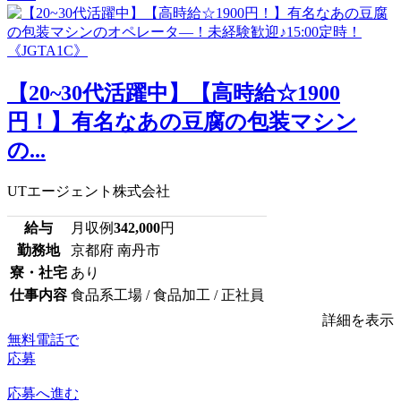
【20~30代活躍中】【高時給☆1900
円！】有名なあの豆腐の包装マシン
の...
UTエージェント株式会社
給与
月収例
342,000
円
勤務地
京都府 南丹市
寮・社宅
あり
仕事内容
食品系工場 / 食品加工 / 正社員
詳細を表示
無料電話で
応募
応募へ進む