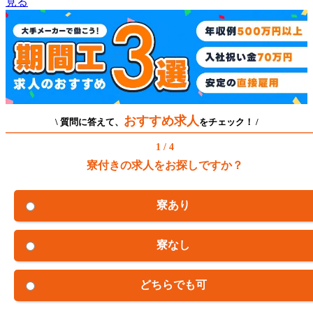
見る
おすすめ求人
\ 質問に答えて、
をチェック！ /
1 / 4
寮付きの求人をお探しですか？
寮あり
寮なし
どちらでも可