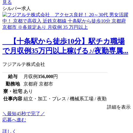
見る
シルバー求人
【十条駅から徒歩10分】駅チカ職場
で月収例35万円以上稼げる♪/夜勤専属...
フジアルテ株式会社
給与
月収例
356,000
円
勤務地
京都府 京都市
寮・社宅
あり
仕事内容
組立・加工・プレス / 機械系工場 / 夜勤
詳細を表示
＼最短45秒で完了／
応募へ進む
詳しく