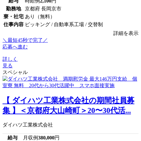
給与
時給例
2,100
円
勤務地
京都府 長岡京市
寮・社宅
あり（無料）
仕事内容
ピッキング / 自動車系工場 / 交替制
詳細を表示
＼最短45秒で完了／
応募へ進む
詳しく
見る
スペシャル
【 ダイハツ工業株式会社の期間社員募
集 】＜京都府大山崎町＞20〜30代活...
ダイハツ工業株式会社
給与
月収例
380,000
円