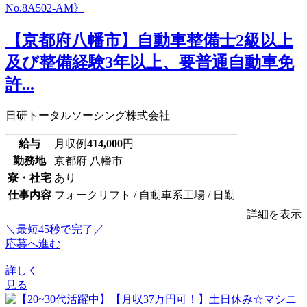
【京都府八幡市】自動車整備士2級以上
及び整備経験3年以上、要普通自動車免
許...
日研トータルソーシング株式会社
給与
月収例
414,000
円
勤務地
京都府 八幡市
寮・社宅
あり
仕事内容
フォークリフト / 自動車系工場 / 日勤
詳細を表示
＼最短45秒で完了／
応募へ進む
詳しく
見る