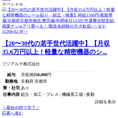
スペシャル
【20〜30代の若手世代活躍中】【月収
35.6万円以上！軽量な精密機器のシ...
フジアルテ株式会社
給与
月収例
356,000
円
勤務地
京都府 京都市
寮・社宅
あり
仕事内容
組立・加工・プレス / 機械系工場 / 夜勤
詳細を表示
＼最短45秒で完了／
応募へ進む