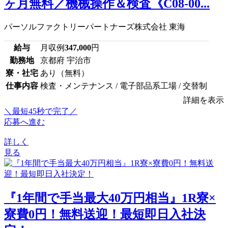
ヶ月無料／機械操作＆検査《C08-00...
パーソルファクトリーパートナーズ株式会社 東海
給与
月収例
347,000
円
勤務地
京都府 宇治市
寮・社宅
あり（無料）
仕事内容
検査・メンテナンス / 電子部品系工場 / 交替制
詳細を表示
＼最短45秒で完了／
応募へ進む
詳しく
見る
『1年間で手当最大40万円相当』1R寮×
寮費0円！無料送迎！最短即日入社決