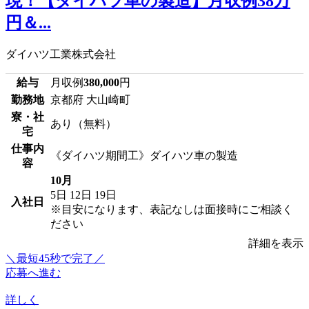
現！【ダイハツ車の製造】月収例38万
円＆...
ダイハツ工業株式会社
給与
月収例
380,000
円
勤務地
京都府 大山崎町
寮・社
あり（無料）
宅
仕事内
《ダイハツ期間工》ダイハツ車の製造
容
10月
5日
12日
19日
入社日
※目安になります、表記なしは面接時にご相談く
ださい
詳細を表示
＼最短45秒で完了／
応募へ進む
詳しく