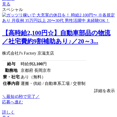
見る
スペシャル
【高時給2,100円☆】自動車部品の物流
／社宅費約9割補助あり♪／20～3...
株式会社J's Factory 京滋支店
給与
時給例
2,100
円
勤務地
京都府 長岡京市
寮・社宅
あり（無料）
仕事内容
運搬・供給 / 自動車系工場 / 交替制
詳細を表示
＼最短45秒で完了／
応募へ進む
詳しく