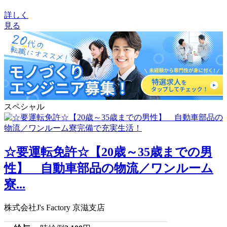
詳しく
見る
スペシャル
☆要運転免許☆【20歳～35歳までの男
性】 自動車部品の物流／ワンルーム
寮...
株式会社J's Factory 京滋支店