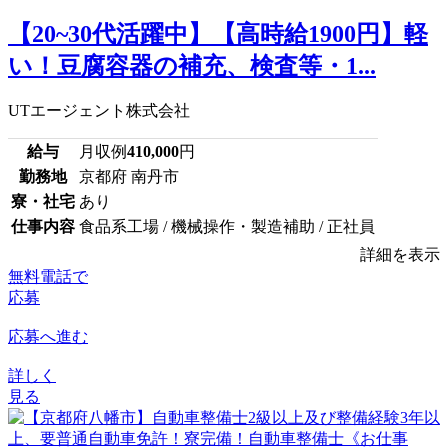
【20~30代活躍中】【高時給1900円】軽
い！豆腐容器の補充、検査等・1...
UTエージェント株式会社
給与
月収例
410,000
円
勤務地
京都府 南丹市
寮・社宅
あり
仕事内容
食品系工場 / 機械操作・製造補助 / 正社員
詳細を表示
無料電話で
応募
応募へ進む
詳しく
見る