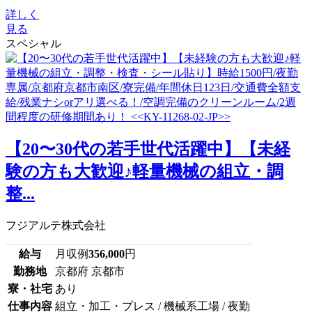
詳しく
見る
スペシャル
【20〜30代の若手世代活躍中】【未経
験の方も大歓迎♪軽量機械の組立・調
整...
フジアルテ株式会社
給与
月収例
356,000
円
勤務地
京都府 京都市
寮・社宅
あり
仕事内容
組立・加工・プレス / 機械系工場 / 夜勤