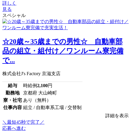
詳しく
見る
スペシャル
☆20歳～35歳までの男性☆ 自動車部
品の組立・組付け／ワンルーム寮完備
で...
株式会社J's Factory 京滋支店
給与
時給例
2,100
円
勤務地
京都府 大山崎町
寮・社宅
あり（無料）
仕事内容
組立 / 自動車系工場 / 交替制
詳細を表示
＼最短45秒で完了／
応募へ進む