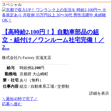
スペシャル
【高時給2,100円！】自動車部品の組
立・組付け／ワンルーム社宅完備！／
2...
株式会社J's Factory 京滋支店
給与
時給例
2,100
円
勤務地
京都府 大山崎町
寮・社宅
あり（無料）
仕事内容
組立 / 自動車系工場 / 交替制
詳細を表示
＼最短45秒で完了／
応募へ進む