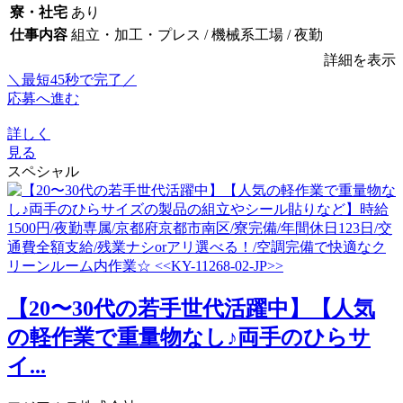
寮・社宅
あり
仕事内容
組立・加工・プレス / 機械系工場 / 夜勤
詳細を表示
＼最短45秒で完了／
応募へ進む
詳しく
見る
スペシャル
【20〜30代の若手世代活躍中】【人気
の軽作業で重量物なし♪両手のひらサ
イ...