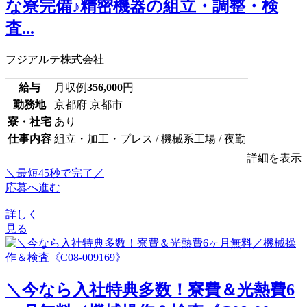
な寮完備♪精密機器の組立・調整・検
査...
フジアルテ株式会社
給与
月収例
356,000
円
勤務地
京都府 京都市
寮・社宅
あり
仕事内容
組立・加工・プレス / 機械系工場 / 夜勤
詳細を表示
＼最短45秒で完了／
応募へ進む
詳しく
見る
＼今なら入社特典多数！寮費＆光熱費6