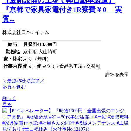
【最新設備の工場で軽自動車製造】
『京都で家具家電付き1R寮費￥0 実
質...
株式会社日本ケイテム
給与
月収例
413,000
円
勤務地
京都府 大山崎町
寮・社宅
あり（無料）
仕事内容
組立・組み立て / 食品系工場 / 交替制
詳細を表示
＼最短45秒で完了／
応募へ進む
詳しく
見る