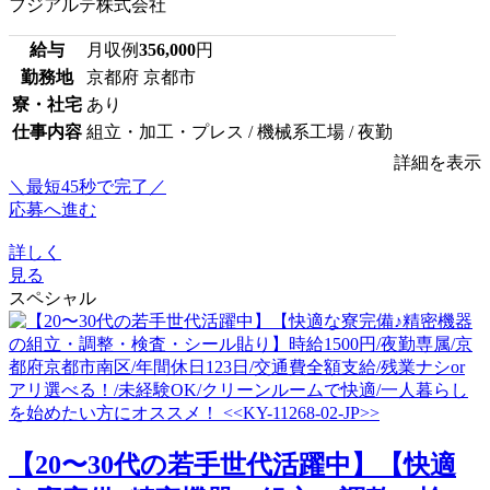
フジアルテ株式会社
給与
月収例
356,000
円
勤務地
京都府 京都市
寮・社宅
あり
仕事内容
組立・加工・プレス / 機械系工場 / 夜勤
詳細を表示
＼最短45秒で完了／
応募へ進む
詳しく
見る
スペシャル
【20〜30代の若手世代活躍中】【快適