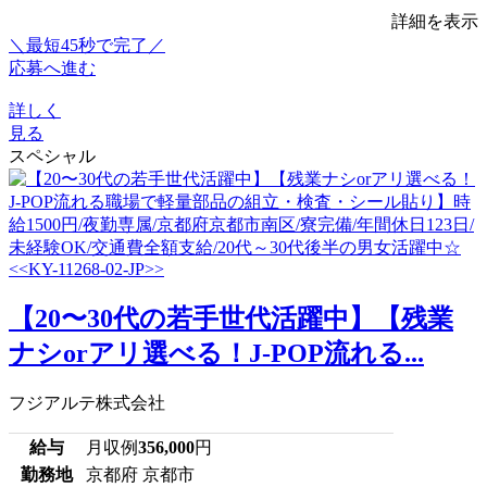
詳細を表示
＼最短45秒で完了／
応募へ進む
詳しく
見る
スペシャル
【20〜30代の若手世代活躍中】【残業
ナシorアリ選べる！J-POP流れる...
フジアルテ株式会社
給与
月収例
356,000
円
勤務地
京都府 京都市