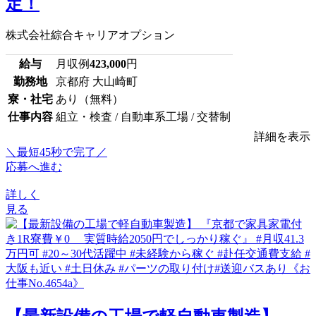
定！
株式会社綜合キャリアオプション
給与
月収例
423,000
円
勤務地
京都府 大山崎町
寮・社宅
あり（無料）
仕事内容
組立・検査 / 自動車系工場 / 交替制
詳細を表示
＼最短45秒で完了／
応募へ進む
詳しく
見る