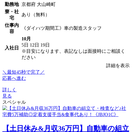
勤務地
京都府 大山崎町
寮・社
あり（無料）
宅
仕事内
《ダイハツ期間工》車の製造スタッフ
容
10月
5日
12日
19日
入社日
※目安になります、表記なしは面接時にご相談く
ださい
詳細を表示
＼最短45秒で完了／
応募へ進む
詳しく
見る
スペシャル
【土日休み&月収36万円】自動車の組立