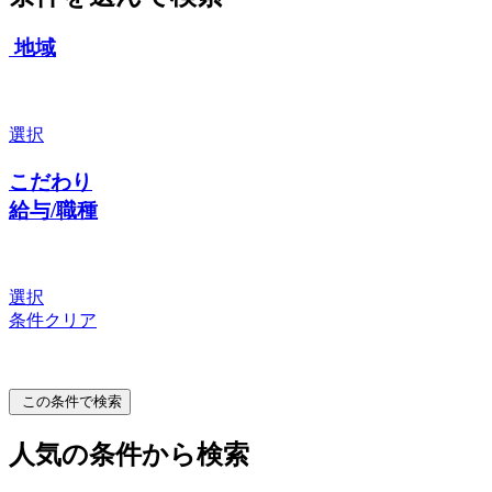
地域
選択
こだわり
給与/職種
選択
条件クリア
この条件で検索
人気の条件から検索