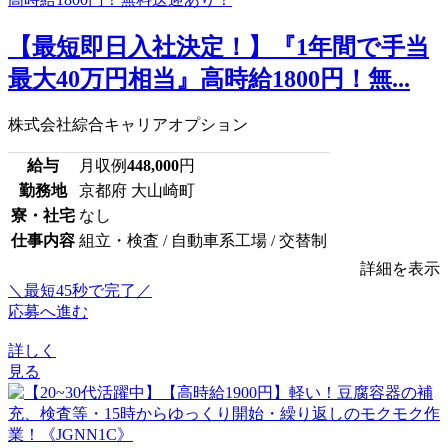
【最短即日入社決定！】『1年間で手当
最大40万円相当』高時給1800円！無...
株式会社綜合キャリアオプション
給与
月収例
448,000
円
勤務地
京都府 大山崎町
寮・社宅
なし
仕事内容
組立・検査 / 自動車系工場 / 交替制
詳細を表示
＼最短45秒で完了／
応募へ進む
詳しく
見る