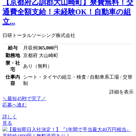
【京都府乙訓郡大山崎町】寮費無料！交
通費全額支給！未経験OK！自動車の組
立...
日研トータルソーシング株式会社
給与
月収例
365,000
円
勤務地
京都府 大山崎町
寮・社
あり（無料）
宅
仕事内
シート・タイヤの組立・検査 / 自動車系工場 / 交替
容
制
詳細を表示
＼最短45秒で完了／
応募へ進む
詳しく
見る