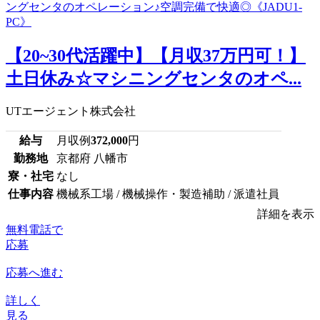
【20~30代活躍中】【月収37万円可！】
土日休み☆マシニングセンタのオペ...
UTエージェント株式会社
給与
月収例
372,000
円
勤務地
京都府 八幡市
寮・社宅
なし
仕事内容
機械系工場 / 機械操作・製造補助 / 派遣社員
詳細を表示
無料電話で
応募
応募へ進む
詳しく
見る