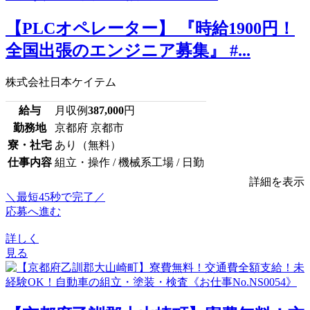
【PLCオペレーター】 『時給1900円！
全国出張のエンジニア募集』 #...
株式会社日本ケイテム
給与
月収例
387,000
円
勤務地
京都府 京都市
寮・社宅
あり（無料）
仕事内容
組立・操作 / 機械系工場 / 日勤
詳細を表示
＼最短45秒で完了／
応募へ進む
詳しく
見る