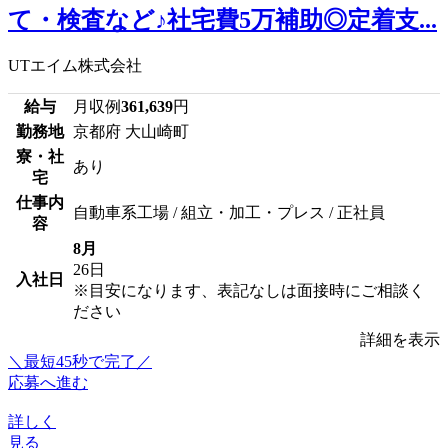
て・検査など♪社宅費5万補助◎定着支...
UTエイム株式会社
給与
月収例
361,639
円
勤務地
京都府 大山崎町
寮・社
あり
宅
仕事内
自動車系工場 / 組立・加工・プレス / 正社員
容
8月
26日
入社日
※目安になります、表記なしは面接時にご相談く
ださい
詳細を表示
＼最短45秒で完了／
応募へ進む
詳しく
見る