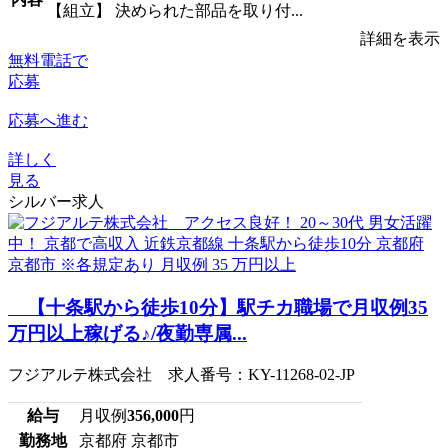
【組立】 決められた部品を取り付...
詳細を表示
無料電話で
応募
応募へ進む
詳しく
見る
シルバー求人
【十条駅から徒歩10分】駅チカ職場で月収例35
万円以上稼げる♪/夜勤専属...
フジアルテ株式会社 求人番号：KY-11268-02-JP
給与
月収例
356,000
円
勤務地
京都府 京都市