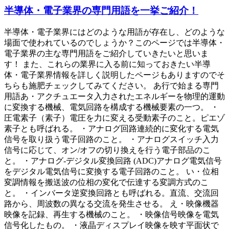
半導体・電子業界の専門用語を一挙ご紹介！
半導体・電子業界にはどのような用語が存在し、どのような
場面で使われているのでしょうか？このページでは半導体・
電子業界の主な専門用語をご紹介していきたいと思いま
す！ また、これらの業界に入る前に知っておきたい半導
体・電子業界情報を詳しく説明したページもありますのでそ
ちらも施肥チェックしてみてください。 あ行で始まる専門
用語あ・アクチュエータ入力されたエネルギーを物理的運動
に変換する機械、電気回路を構成する機械要素の一つ。 ・
圧電素子（素子）電圧を力に変える受動素子のこと。ピエゾ
素子とも呼ばれる。 ・アナログ回路連続的に変化する電気
信号を取り扱う電子回路のこと。 ・アナログスイッチ入力
信号に応じて、オン/オフの切り換えを行う電子部品のこ
と。 ・アナログ-デジタル変換回路 (ADC)アナログ電気信号
をデジタル電気信号に変換する電子回路のこと。 い・位相
変調情報を搬送波の位相の変化で伝達する変調方式のこ
と。 ・インバータ逆変換回路とも呼ばれる。直流、交流回
路から、周波数の異なる交流を発生させる。 え・映像機器
映像を記録、再生する機械のこと。 ・映像信号映像を電気
信号化したもの。 ・液晶ディスプレイ映像を映す平面状で