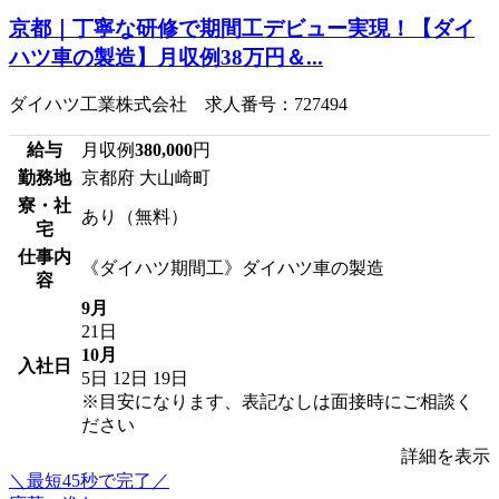
京都｜丁寧な研修で期間工デビュー実現！【ダイ
ハツ車の製造】月収例38万円＆...
ダイハツ工業株式会社 求人番号：727494
給与
月収例
380,000
円
勤務地
京都府 大山崎町
寮・社
あり（無料）
宅
仕事内
《ダイハツ期間工》ダイハツ車の製造
容
9月
21日
10月
入社日
5日
12日
19日
※目安になります、表記なしは面接時にご相談く
ださい
詳細を表示
＼最短45秒で完了／