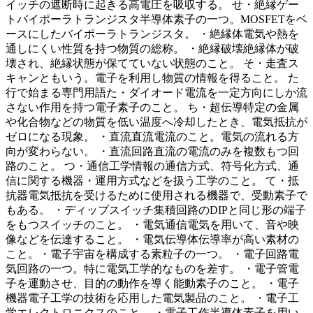
イッチの遮断時に起きる高電圧を吸収する。 せ・絶縁ゲー
トバイポーラトランジスタ半導体素子の一つ。MOSFETをベ
ースにしたバイポーラトランジスタ。 ・絶縁体電気や熱を
通しにくい性質を持つ物質の総称。 ・絶縁破壊絶縁体が破
壊され、絶縁状態が保てていない状態のこと。 そ・走査ス
キャンともいう。電子を利用し物質の情報を得ること。 た
行で始まる専門用語た・ダイオード電流を一定方向にしか流
さない作用を持つ電子素子のこと。 ち・超伝導特定の金属
や化合物などの物質を低い温度へ冷却したとき、電気抵抗が
ゼロになる現象。 ・直流直流電流のこと。電気の流れる方
向が変わらない。 ・直流回路直流の電流のみを複数もつ回
路のこと。 つ・通信工学情報の通信方式、符号化方式、通
信に関する機器・運用方式などを扱う工学のこと。 て・抵
抗器電気抵抗を受けるために使用される機器で、受動素子で
もある。 ・ディップスイッチ集積回路のDIPと同じ形の端子
をもつスイッチのこと。 ・電気通信電気を用いて、音や映
像などを伝達すること。 ・電気伝導体伝導率が高い素材の
こと。・電子宇宙を構成する素粒子の一つ。 ・電子回路電
気回路の一つ。特に電気工学的なものを差す。 ・電子管電
子を運動させ、目的の動作を導く能動素子のこと。 ・電子
機器電子工学の技術を応用した電気製品のこと。 ・電子工
学エレクトロニクスのこと。 ・電子工作半導体素子を用い