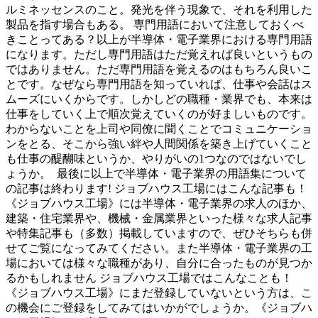
ルミネッセンスのこと。発光を伴う現象で、それを利用した
製品を指す場合もある。 専門用語において注意しておくべ
きことってある？以上が半導体・電子業界における専門用語
になります。ただし専門用語はただ覚えれば良いというもの
ではありません。ただ専門用語を覚えるのはもちろん良いこ
とです。なぜなら専門用語を知っていれば、仕事や会話はス
ムーズにいくからです。しかしどの職種・業界でも、本来は
仕事をしていく上で順次覚えていくのが好ましいものです。
わからないことを上司や同僚に聞くことでコミュニケーショ
ンをとる、そこから強い絆や人間関係を築き上げていくこと
も仕事の醍醐味というか、やりがいの1つなのではないでし
ょうか。 最後に以上で半導体・電子業界の用語集について
の記事は終わります! ジョブハウス工場にはこんな記事も！
《ジョブハウス工場》には半導体・電子業界の求人のほか、
建築・住宅業界や、機械・金属業界といった様々な求人記事
や特集記事も（多数）掲載していますので、ぜひそちらも併
せてご覧になってみてください。また半導体・電子業界の工
場においては様々な職種があり、自分に合ったものが見つか
るかもしれません ジョブハウス工場ではこんなことも！
《ジョブハウス工場》にまだ登録していないという方は、こ
の機会にご登録をしてみてはいかがでしょうか。《ジョブハ