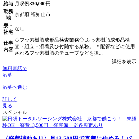
給与
月収例
330,000
円
勤務
京都府 福知山市
地
寮・
なし
社宅
◇フッ素樹脂成形品検査業務◇ ふっ素樹脂成形品検
仕事
査・組立・溶着及び付随する業務。 ＊配管などに使用
内容
されるフッ素樹脂のチューブなどを扱...
詳細を表示
無料電話で
応募
応募へ進む
詳しく
見る
スペシャル
〈寮費補助あり〉月13,500円で京都に住める！パ