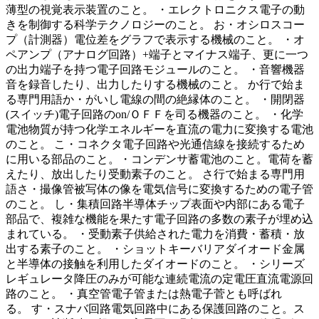
薄型の視覚表示装置のこと。 ・エレクトロニクス電子の動
きを制御する科学テクノロジーのこと。 お・オシロスコー
プ（計測器）電位差をグラフで表示する機械のこと。 ・オ
ペアンプ（アナログ回路）+端子とマイナス端子、更に一つ
の出力端子を持つ電子回路モジュールのこと。 ・音響機器
音を録音したり、出力したりする機械のこと。 か行で始ま
る専門用語か・がいし電線の間の絶縁体のこと。 ・開閉器
(スイッチ)電子回路のon/ＯＦＦを司る機器のこと。 ・化学
電池物質が持つ化学エネルギーを直流の電力に変換する電池
のこと。 こ・コネクタ電子回路や光通信線を接続するため
に用いる部品のこと。・コンデンサ蓄電池のこと。電荷を蓄
えたり、放出したり受動素子のこと。 さ行で始まる専門用
語さ・撮像管被写体の像を電気信号に変換するための電子管
のこと。 し・集積回路半導体チップ表面や内部にある電子
部品で、複雑な機能を果たす電子回路の多数の素子が埋め込
まれている。 ・受動素子供給された電力を消費・蓄積・放
出する素子のこと。 ・ショットキーバリアダイオード金属
と半導体の接触を利用したダイオードのこと。 ・シリーズ
レギュレータ降圧のみが可能な連続電流の定電圧直流電源回
路のこと。 ・真空管電子管または熱電子菅とも呼ばれ
る。 す・スナバ回路電気回路中にある保護回路のこと。ス