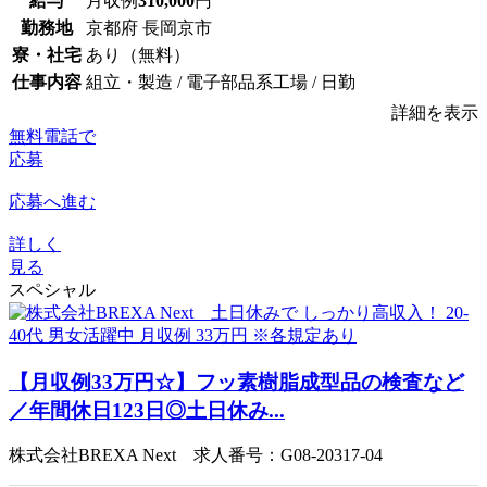
給与
月収例
310,000
円
勤務地
京都府 長岡京市
寮・社宅
あり（無料）
仕事内容
組立・製造 / 電子部品系工場 / 日勤
詳細を表示
無料電話で
応募
応募へ進む
詳しく
見る
スペシャル
【月収例33万円☆】フッ素樹脂成型品の検査など
／年間休日123日◎土日休み...
株式会社BREXA Next 求人番号：G08-20317-04