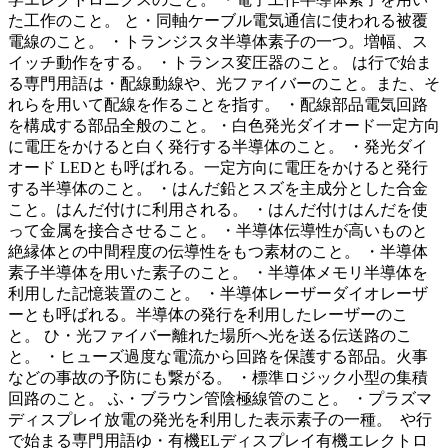
た工作のこと。 と・同軸ケーブル電気通信に使われる被覆
電線のこと。 ・トランジスタ半導体素子の一つ。増幅、ス
イッチ動作をする。 ・トランス変圧器のこと。 は行で始ま
る専門用語は・配線動線や、光ファイバーのこと。また、そ
れらを用いて配線を作ることを指す。 ・配線部品電気回路
を構成する部品全般のこと。・白色発光ダイオード一定方向
に電圧をかけると白く発行する半導体のこと。 ・発光ダイ
オード LEDとも呼ばれる。一定方向に電圧をかけると発行
する半導体のこと。 ・はんだ鉛とスズを主成分とした合金
こと。はんだ付けに利用される。 ・はんだ付けはんだを使
って金属を接合させること。 ・半導体伝導性が高いものと
絶縁体との中間程度の伝導性をもつ素材のこと。 ・半導体
素子半導体を用いた素子のこと。 ・半導体メモリ半導体を
利用した記憶装置のこと。 ・半導体レーザーダイオレーザ
ーとも呼ばれる。半導体の発行を利用したレーザーのこ
と。 ひ・光ファイバー離れた場所へ光を送る伝送路のこ
と。 ・ヒューズ過度な電流から回路を保護する部品。火事
などの事故の予防にも繋がる。 ・標準ロジック小型の集積
回路のこと。 ふ・ブラウン管陰極線管のこと。 ・プラズマ
ディスプレイ放電の発光を利用した表示素子の一種。 や行
で始まる専門用語ゆ・有機ELディスプレイ有機エレクトロ