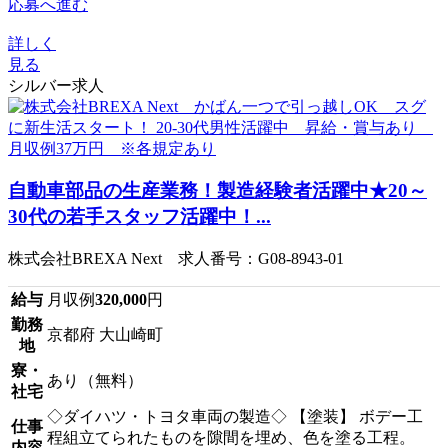
応募へ進む
詳しく
見る
シルバー求人
自動車部品の生産業務！製造経験者活躍中★20～
30代の若手スタッフ活躍中！...
株式会社BREXA Next 求人番号：G08-8943-01
給与
月収例
320,000
円
勤務
京都府 大山崎町
地
寮・
あり（無料）
社宅
◇ダイハツ・トヨタ車両の製造◇ 【塗装】 ボデー工
仕事
程組立てられたものを隙間を埋め、色を塗る工程。
内容