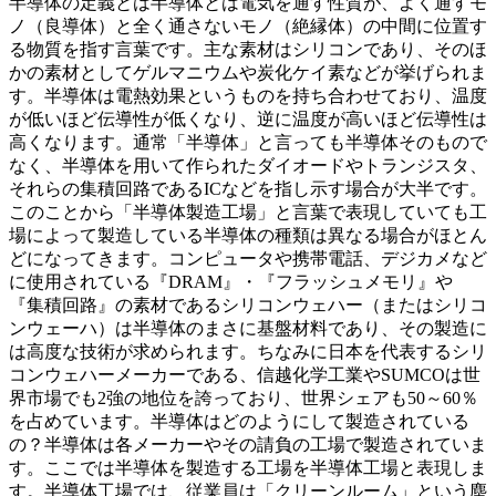
半導体の定義とは半導体とは電気を通す性質が、よく通すモ
ノ（良導体）と全く通さないモノ（絶縁体）の中間に位置す
る物質を指す言葉です。主な素材はシリコンであり、そのほ
かの素材としてゲルマニウムや炭化ケイ素などが挙げられま
す。半導体は電熱効果というものを持ち合わせており、温度
が低いほど伝導性が低くなり、逆に温度が高いほど伝導性は
高くなります。通常「半導体」と言っても半導体そのもので
なく、半導体を用いて作られたダイオードやトランジスタ、
それらの集積回路であるICなどを指し示す場合が大半です。
このことから「半導体製造工場」と言葉で表現していても工
場によって製造している半導体の種類は異なる場合がほとん
どになってきます。コンピュータや携帯電話、デジカメなど
に使用されている『DRAM』・『フラッシュメモリ』や
『集積回路』の素材であるシリコンウェハー（またはシリコ
ンウェーハ）は半導体のまさに基盤材料であり、その製造に
は高度な技術が求められます。ちなみに日本を代表するシリ
コンウェハーメーカーである、信越化学工業やSUMCOは世
界市場でも2強の地位を誇っており、世界シェアも50～60％
を占めています。半導体はどのようにして製造されている
の？半導体は各メーカーやその請負の工場で製造されていま
す。ここでは半導体を製造する工場を半導体工場と表現しま
す。半導体工場では、従業員は「クリーンルーム」という塵