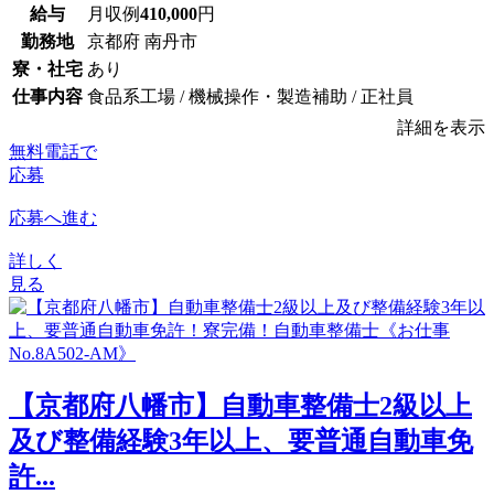
給与
月収例
410,000
円
勤務地
京都府 南丹市
寮・社宅
あり
仕事内容
食品系工場 / 機械操作・製造補助 / 正社員
詳細を表示
無料電話で
応募
応募へ進む
詳しく
見る
【京都府八幡市】自動車整備士2級以上
及び整備経験3年以上、要普通自動車免
許...