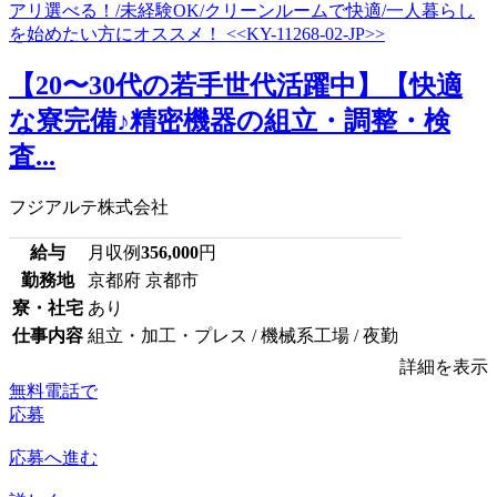
【20〜30代の若手世代活躍中】【快適
な寮完備♪精密機器の組立・調整・検
査...
フジアルテ株式会社
給与
月収例
356,000
円
勤務地
京都府 京都市
寮・社宅
あり
仕事内容
組立・加工・プレス / 機械系工場 / 夜勤
詳細を表示
無料電話で
応募
応募へ進む