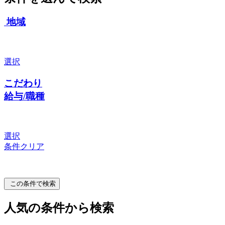
地域
選択
こだわり
給与/職種
選択
条件クリア
この条件で検索
人気の条件から検索