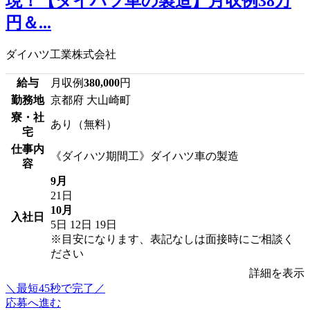
現！【ダイハツ車の製造】月収例38万
円＆...
ダイハツ工業株式会社
給与
月収例
380,000
円
勤務地
京都府 大山崎町
寮・社
あり（無料）
宅
仕事内
《ダイハツ期間工》ダイハツ車の製造
容
9月
21日
10月
入社日
5日
12日
19日
※目安になります、表記なしは面接時にご相談く
ださい
詳細を表示
＼最短45秒で完了／
応募へ進む