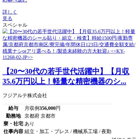
詳しく
見る
スペシャル
【20〜30代の若手世代活躍中】【月収
35.6万円以上！軽量な精密機器のシ...
フジアルテ株式会社
給与
月収例
356,000
円
勤務地
京都府 京都市
寮・社宅
あり
仕事内容
組立・加工・プレス / 機械系工場 / 夜勤