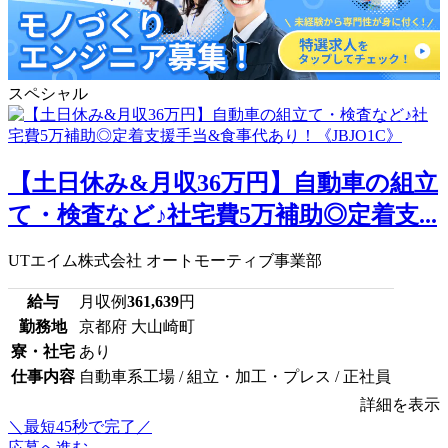
スペシャル
【土日休み&月収36万円】自動車の組立
て・検査など♪社宅費5万補助◎定着支...
UTエイム株式会社 オートモーティブ事業部
給与
月収例
361,639
円
勤務地
京都府 大山崎町
寮・社宅
あり
仕事内容
自動車系工場 / 組立・加工・プレス / 正社員
詳細を表示
＼最短45秒で完了／
応募へ進む