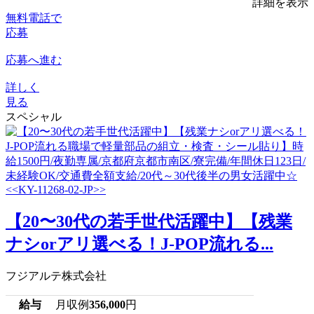
詳細を表示
無料電話で
応募
応募へ進む
詳しく
見る
スペシャル
【20〜30代の若手世代活躍中】【残業
ナシorアリ選べる！J-POP流れる...
フジアルテ株式会社
給与
月収例
356,000
円