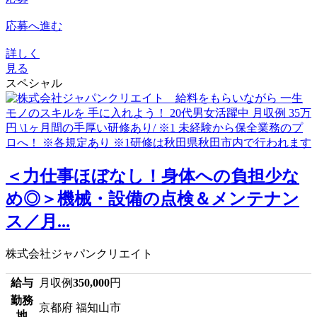
応募へ進む
詳しく
見る
スペシャル
＜力仕事ほぼなし！身体への負担少な
め◎＞機械・設備の点検＆メンテナン
ス／月...
株式会社ジャパンクリエイト
給与
月収例
350,000
円
勤務
京都府 福知山市
地