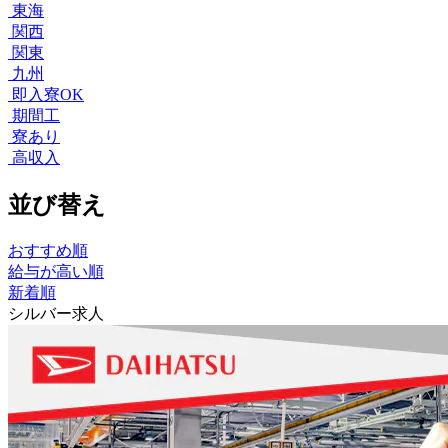
東海
関西
関東
九州
即入寮OK
期間工
寮あり
高収入
並び替え
おすすめ順
給与が高い順
新着順
シルバー求人