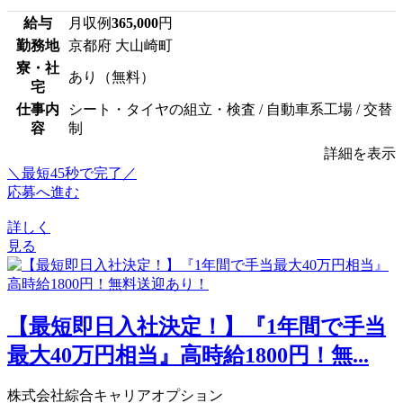
給与
月収例
365,000
円
勤務地
京都府 大山崎町
寮・社
あり（無料）
宅
仕事内
シート・タイヤの組立・検査 / 自動車系工場 / 交替
容
制
詳細を表示
＼最短45秒で完了／
応募へ進む
詳しく
見る
【最短即日入社決定！】『1年間で手当
最大40万円相当』高時給1800円！無...
株式会社綜合キャリアオプション