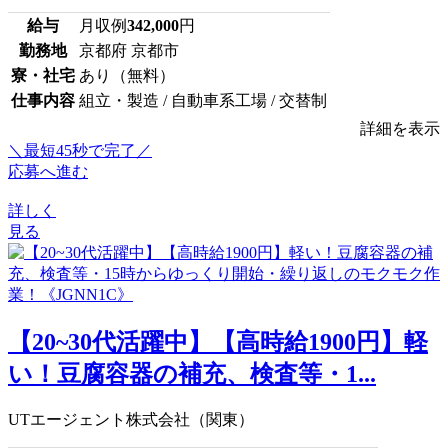
給与
月収例
342,000
円
勤務地
京都府 京都市
寮・社宅
あり（無料）
仕事内容
組立・製造 / 自動車系工場 / 交替制
詳細を表示
＼最短45秒で完了／
応募へ進む
詳しく
見る
【20~30代活躍中】【高時給1900円】軽
い！豆腐容器の補充、検査等・1...
UTエージェント株式会社（関東）