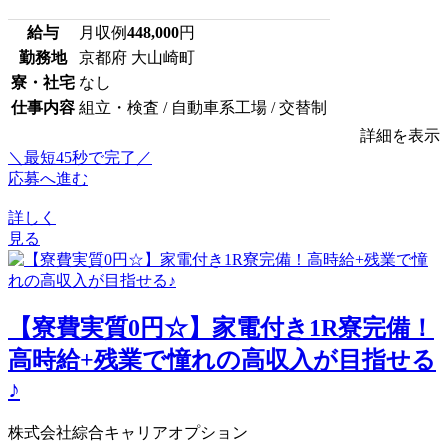
給与
月収例
448,000
円
勤務地
京都府 大山崎町
寮・社宅
なし
仕事内容
組立・検査 / 自動車系工場 / 交替制
詳細を表示
＼最短45秒で完了／
応募へ進む
詳しく
見る
【寮費実質0円☆】家電付き1R寮完備！
高時給+残業で憧れの高収入が目指せる
♪
株式会社綜合キャリアオプション