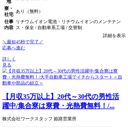
地
寮・
あり（無料）
社宅
仕事
リチウムイオン電池・リチウムイオンのメンテナン
内容
ス・保全 / 自動車系工場 / 交替制
詳細を表示
＼最短45秒で完了／
応募へ進む
詳しく
見る
【月収35万以上】20代～30代の男性活
躍中/集合寮は寮費・光熱費無料！/...
株式会社ワークスタッフ 姫路営業所