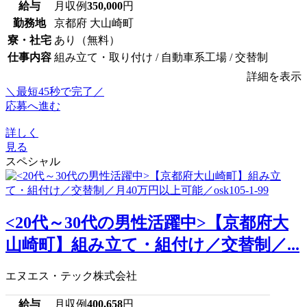
給与
月収例
350,000
円
勤務地
京都府 大山崎町
寮・社宅
あり（無料）
仕事内容
組み立て・取り付け / 自動車系工場 / 交替制
詳細を表示
＼最短45秒で完了／
応募へ進む
詳しく
見る
スペシャル
<20代～30代の男性活躍中>【京都府大
山崎町】組み立て・組付け／交替制／...
エヌエス・テック株式会社
給与
月収例
400,658
円