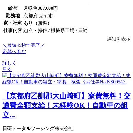
給与
月収例
387,000
円
勤務地
京都府 京都市
寮・社宅
あり（無料）
仕事内容
組立・操作 / 機械系工場 / 日勤
詳細を表示
＼最短45秒で完了／
応募へ進む
詳しく
見る
【京都府乙訓郡大山崎町】寮費無料！交
通費全額支給！未経験OK！自動車の組
立...
日研トータルソーシング株式会社