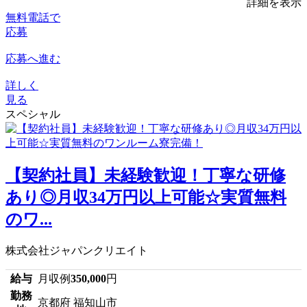
詳細を表示
無料電話で
応募
応募へ進む
詳しく
見る
スペシャル
【契約社員】未経験歓迎！丁寧な研修
あり◎月収34万円以上可能☆実質無料
のワ...
株式会社ジャパンクリエイト
給与
月収例
350,000
円
勤務
京都府 福知山市