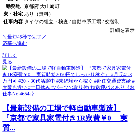
勤務地
京都府 大山崎町
寮・社宅
あり（無料）
仕事内容
タイヤの組立・検査 / 自動車系工場 / 交替制
詳細を表示
＼最短45秒で完了／
応募へ進む
詳しく
見る
【最新設備の工場で軽自動車製造】
『京都で家具家電付き1R寮費￥0 実
質...