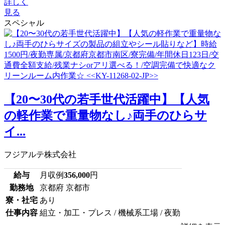
詳しく
見る
スペシャル
【20〜30代の若手世代活躍中】【人気
の軽作業で重量物なし♪両手のひらサ
イ...
フジアルテ株式会社
給与
月収例
356,000
円
勤務地
京都府 京都市
寮・社宅
あり
仕事内容
組立・加工・プレス / 機械系工場 / 夜勤