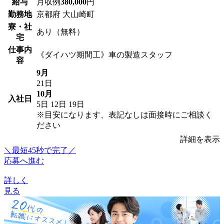
給与
月収例
380,000
円
勤務地
京都府 大山崎町
寮・社
あり（無料）
宅
仕事内
《ダイハツ期間工》車の製造スタッフ
容
9月
21日
10月
入社日
5日
12日
19日
※目安になります、表記なしは面接時にご相談く
ださい
詳細を表示
＼最短45秒で完了／
応募へ進む
詳しく
見る