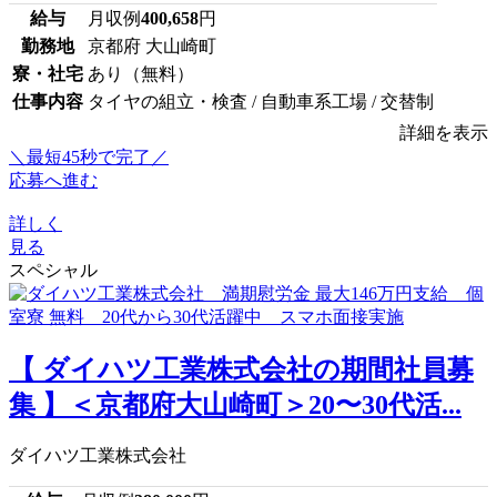
給与
月収例
400,658
円
勤務地
京都府 大山崎町
寮・社宅
あり（無料）
仕事内容
タイヤの組立・検査 / 自動車系工場 / 交替制
詳細を表示
＼最短45秒で完了／
応募へ進む
詳しく
見る
スペシャル
【 ダイハツ工業株式会社の期間社員募
集 】＜京都府大山崎町＞20〜30代活...
ダイハツ工業株式会社