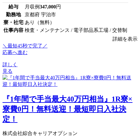
給与
月収例
347,000
円
勤務地
京都府 宇治市
寮・社宅
あり（無料）
仕事内容
検査・メンテナンス / 電子部品系工場 / 交替制
詳細を表示
＼最短45秒で完了／
応募へ進む
詳しく
見る
『1年間で手当最大40万円相当』1R寮×
寮費0円！無料送迎！最短即日入社決
定！
株式会社綜合キャリアオプション