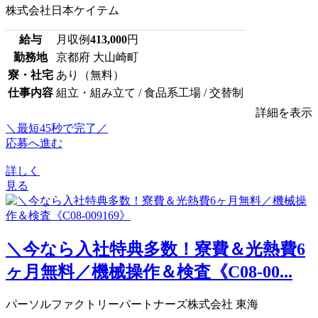
株式会社日本ケイテム
給与
月収例
413,000
円
勤務地
京都府 大山崎町
寮・社宅
あり（無料）
仕事内容
組立・組み立て / 食品系工場 / 交替制
詳細を表示
＼最短45秒で完了／
応募へ進む
詳しく
見る
＼今なら入社特典多数！寮費＆光熱費6
ヶ月無料／機械操作＆検査《C08-00...
パーソルファクトリーパートナーズ株式会社 東海