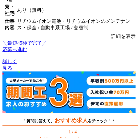
寮・
あり（無料）
社宅
仕事
リチウムイオン電池・リチウムイオンのメンテナン
内容
ス・保全 / 自動車系工場 / 交替制
詳細を表示
＼最短45秒で完了／
応募へ進む
詳しく
見る
おすすめ求人
\ 質問に答えて、
をチェック！ /
1 / 4