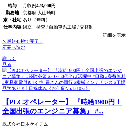
給与
月収例
423,000
円
勤務地
京都府 大山崎町
寮・社宅
あり（無料）
仕事内容
組立・検査 / 自動車系工場 / 交替制
詳細を表示
＼最短45秒で完了／
応募へ進む
詳しく
見る
【PLCオペレーター】 『時給1900円！
全国出張のエンジニア募集』 #...
株式会社日本ケイテム