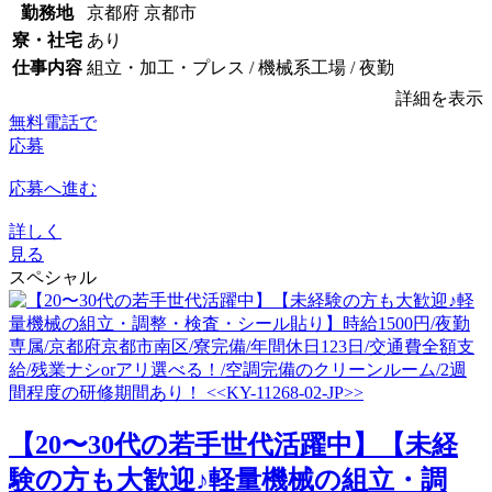
勤務地
京都府 京都市
寮・社宅
あり
仕事内容
組立・加工・プレス / 機械系工場 / 夜勤
詳細を表示
無料電話で
応募
応募へ進む
詳しく
見る
スペシャル
【20〜30代の若手世代活躍中】【未経
験の方も大歓迎♪軽量機械の組立・調