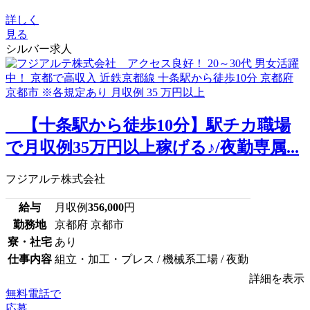
詳しく
見る
シルバー求人
【十条駅から徒歩10分】駅チカ職場
で月収例35万円以上稼げる♪/夜勤専属...
フジアルテ株式会社
給与
月収例
356,000
円
勤務地
京都府 京都市
寮・社宅
あり
仕事内容
組立・加工・プレス / 機械系工場 / 夜勤
詳細を表示
無料電話で
応募