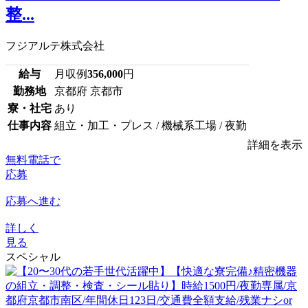
整...
フジアルテ株式会社
給与
月収例
356,000
円
勤務地
京都府 京都市
寮・社宅
あり
仕事内容
組立・加工・プレス / 機械系工場 / 夜勤
詳細を表示
無料電話で
応募
応募へ進む
詳しく
見る
スペシャル