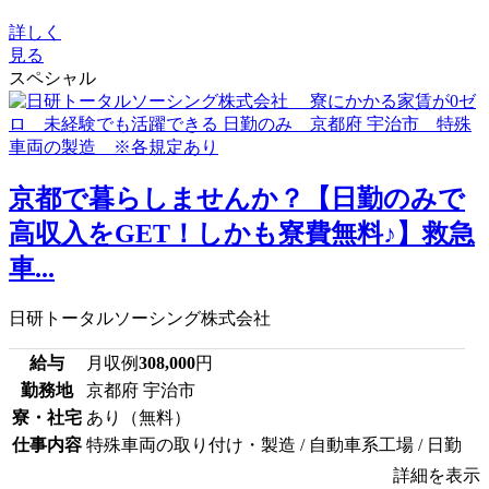
詳しく
見る
スペシャル
京都で暮らしませんか？【日勤のみで
高収入をGET！しかも寮費無料♪】救急
車...
日研トータルソーシング株式会社
給与
月収例
308,000
円
勤務地
京都府 宇治市
寮・社宅
あり（無料）
仕事内容
特殊車両の取り付け・製造 / 自動車系工場 / 日勤
詳細を表示