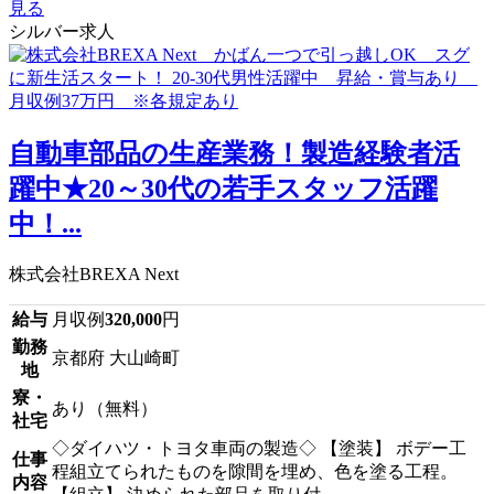
見る
シルバー求人
自動車部品の生産業務！製造経験者活
躍中★20～30代の若手スタッフ活躍
中！...
株式会社BREXA Next
給与
月収例
320,000
円
勤務
京都府 大山崎町
地
寮・
あり（無料）
社宅
◇ダイハツ・トヨタ車両の製造◇ 【塗装】 ボデー工
仕事
程組立てられたものを隙間を埋め、色を塗る工程。
内容