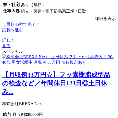
寮・社宅
あり（無料）
仕事内容
組立・製造 / 電子部品系工場 / 日勤
詳細を表示
＼最短45秒で完了／
応募へ進む
詳しく
見る
スペシャル
【月収例33万円☆】フッ素樹脂成型品
の検査など／年間休日123日◎土日休
み...
株式会社BREXA Next
給与
月収例
330,000
円