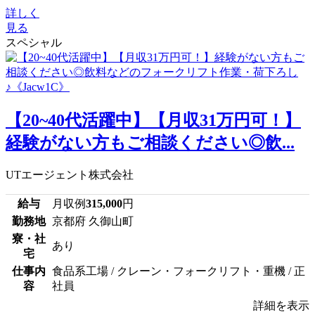
詳しく
見る
スペシャル
【20~40代活躍中】【月収31万円可！】
経験がない方もご相談ください◎飲...
UTエージェント株式会社
給与
月収例
315,000
円
勤務地
京都府 久御山町
寮・社
あり
宅
仕事内
食品系工場 / クレーン・フォークリフト・重機 / 正
容
社員
詳細を表示