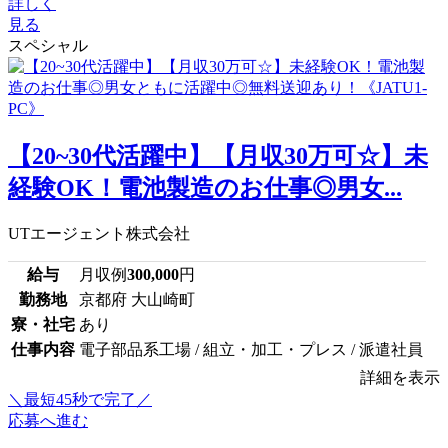
詳しく
見る
スペシャル
【20~30代活躍中】【月収30万可☆】未
経験OK！電池製造のお仕事◎男女...
UTエージェント株式会社
給与
月収例
300,000
円
勤務地
京都府 大山崎町
寮・社宅
あり
仕事内容
電子部品系工場 / 組立・加工・プレス / 派遣社員
詳細を表示
＼最短45秒で完了／
応募へ進む