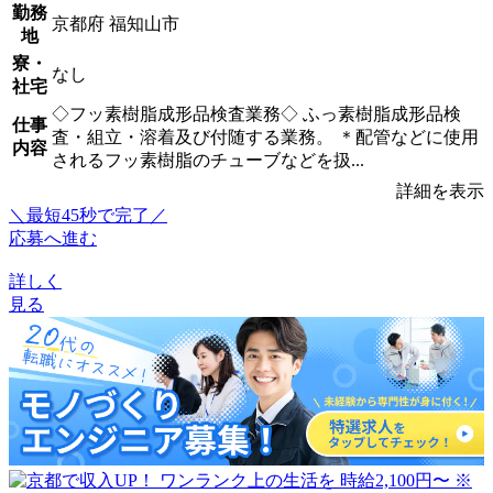
勤務
京都府 福知山市
地
寮・
なし
社宅
◇フッ素樹脂成形品検査業務◇ ふっ素樹脂成形品検
仕事
査・組立・溶着及び付随する業務。 ＊配管などに使用
内容
されるフッ素樹脂のチューブなどを扱...
詳細を表示
＼最短45秒で完了／
応募へ進む
詳しく
見る