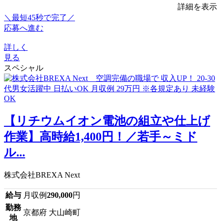
詳細を表示
＼最短45秒で完了／
応募へ進む
詳しく
見る
スペシャル
【リチウムイオン電池の組立や仕上げ
作業】高時給1,400円！／若手～ミド
ル...
株式会社BREXA Next
給与
月収例
290,000
円
勤務
京都府 大山崎町
地