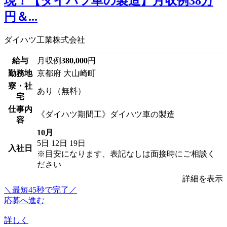
現！【ダイハツ車の製造】月収例38万
円＆...
ダイハツ工業株式会社
給与
月収例
380,000
円
勤務地
京都府 大山崎町
寮・社
あり（無料）
宅
仕事内
《ダイハツ期間工》ダイハツ車の製造
容
10月
5日
12日
19日
入社日
※目安になります、表記なしは面接時にご相談く
ださい
詳細を表示
＼最短45秒で完了／
応募へ進む
詳しく