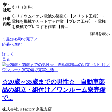
寮・
あり（無料）
社宅
◇リチウムイオン電池の製造◇ 【スリット工程】 ・
仕事
電極を機械でカットする作業 【プレス工程】 ・電極
内容
を機械でプレスする作業 【捲...
詳細を表示
＼最短45秒で完了／
応募へ進む
詳しく
見る
☆20歳～35歳までの男性☆ 自動車部
品の組立・組付け／ワンルーム寮完備
で...
株式会社J's Factory 京滋支店