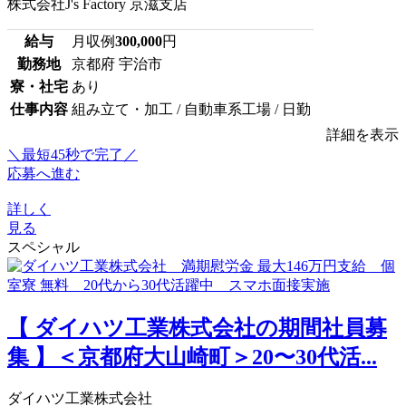
株式会社J's Factory 京滋支店
給与
月収例
300,000
円
勤務地
京都府 宇治市
寮・社宅
あり
仕事内容
組み立て・加工 / 自動車系工場 / 日勤
詳細を表示
＼最短45秒で完了／
応募へ進む
詳しく
見る
スペシャル
【 ダイハツ工業株式会社の期間社員募
集 】＜京都府大山崎町＞20〜30代活...
ダイハツ工業株式会社