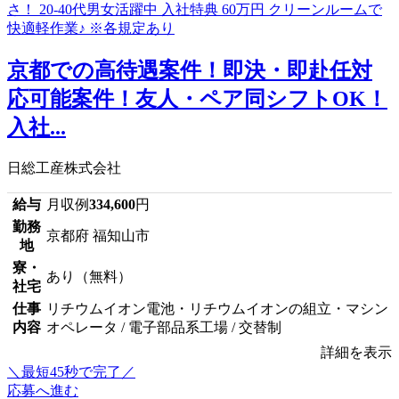
京都での高待遇案件！即決・即赴任対
応可能案件！友人・ペア同シフトOK！
入社...
日総工産株式会社
給与
月収例
334,600
円
勤務
京都府 福知山市
地
寮・
あり（無料）
社宅
仕事
リチウムイオン電池・リチウムイオンの組立・マシン
内容
オペレータ / 電子部品系工場 / 交替制
詳細を表示
＼最短45秒で完了／
応募へ進む