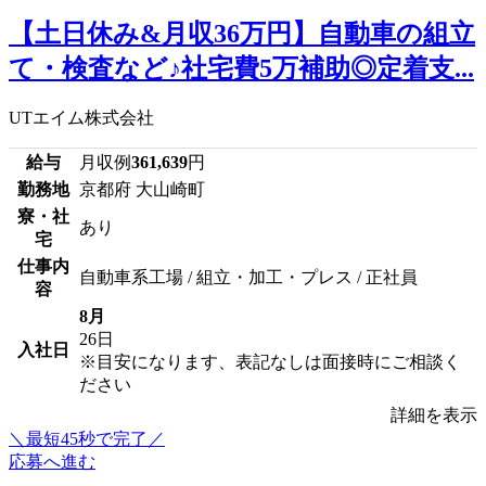
【土日休み&月収36万円】自動車の組立
て・検査など♪社宅費5万補助◎定着支...
UTエイム株式会社
給与
月収例
361,639
円
勤務地
京都府 大山崎町
寮・社
あり
宅
仕事内
自動車系工場 / 組立・加工・プレス / 正社員
容
8月
26日
入社日
※目安になります、表記なしは面接時にご相談く
ださい
詳細を表示
＼最短45秒で完了／
応募へ進む