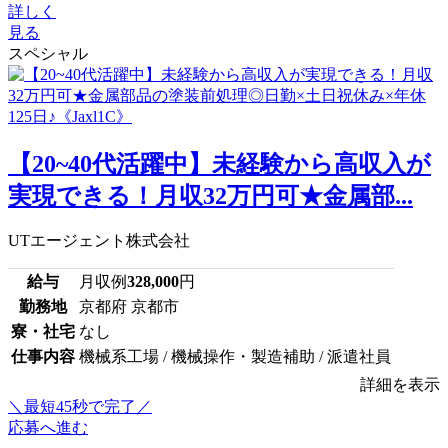
詳しく
見る
スペシャル
【20~40代活躍中】未経験から高収入が
実現できる！月収32万円可★金属部...
UTエージェント株式会社
給与
月収例
328,000
円
勤務地
京都府 京都市
寮・社宅
なし
仕事内容
機械系工場 / 機械操作・製造補助 / 派遣社員
詳細を表示
＼最短45秒で完了／
応募へ進む