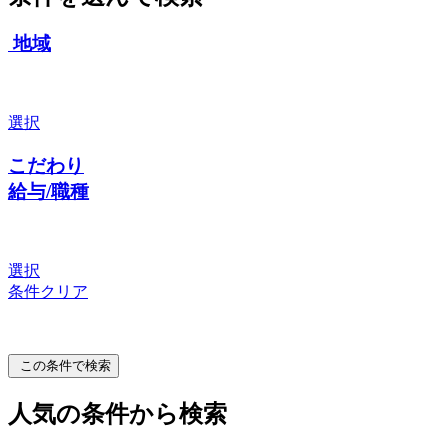
地域
選択
こだわり
給与/職種
選択
条件クリア
この条件で検索
人気の条件から検索