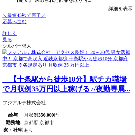
【組立】 決められた部品を取り付...
詳細を表示
＼最短45秒で完了／
応募へ進む
詳しく
見る
シルバー求人
【十条駅から徒歩10分】駅チカ職場
で月収例35万円以上稼げる♪/夜勤専属...
フジアルテ株式会社
給与
月収例
356,000
円
勤務地
京都府 京都市
寮・社宅
あり