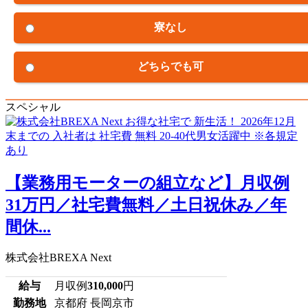
寮なし
どちらでも可
スペシャル
【業務用モーターの組立など】月収例
31万円／社宅費無料／土日祝休み／年
間休...
株式会社BREXA Next
給与
月収例
310,000
円
勤務地
京都府 長岡京市