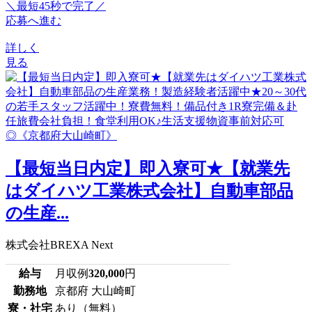
＼最短45秒で完了／
応募へ進む
詳しく
見る
【最短当日内定】即入寮可★【就業先
はダイハツ工業株式会社】自動車部品
の生産...
株式会社BREXA Next
給与
月収例
320,000
円
勤務地
京都府 大山崎町
寮・社宅
あり（無料）