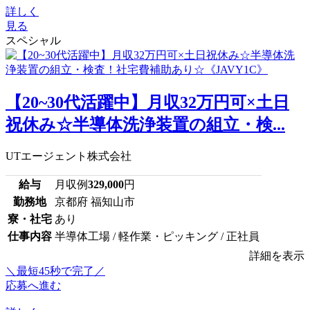
詳しく
見る
スペシャル
【20~30代活躍中】月収32万円可×土日
祝休み☆半導体洗浄装置の組立・検...
UTエージェント株式会社
給与
月収例
329,000
円
勤務地
京都府 福知山市
寮・社宅
あり
仕事内容
半導体工場 / 軽作業・ピッキング / 正社員
詳細を表示
＼最短45秒で完了／
応募へ進む