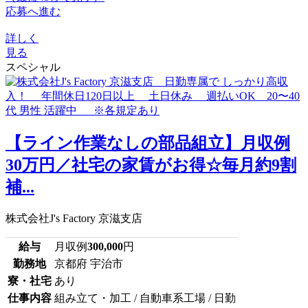
応募へ進む
詳しく
見る
スペシャル
【ライン作業なしの部品組立】月収例
30万円／社宅の家賃がお得☆毎月約9割
補...
株式会社J's Factory 京滋支店
給与
月収例
300,000
円
勤務地
京都府 宇治市
寮・社宅
あり
仕事内容
組み立て・加工 / 自動車系工場 / 日勤