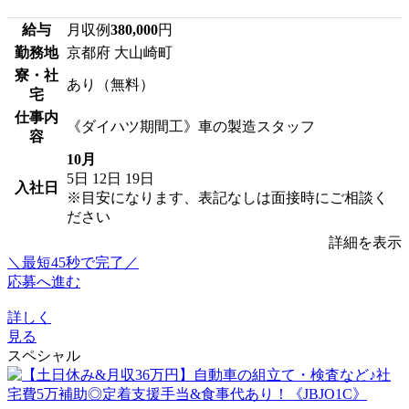
給与
月収例
380,000
円
勤務地
京都府 大山崎町
寮・社
あり（無料）
宅
仕事内
《ダイハツ期間工》車の製造スタッフ
容
10月
5日
12日
19日
入社日
※目安になります、表記なしは面接時にご相談く
ださい
詳細を表示
＼最短45秒で完了／
応募へ進む
詳しく
見る
スペシャル