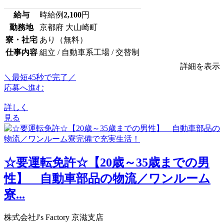
給与
時給例
2,100
円
勤務地
京都府 大山崎町
寮・社宅
あり（無料）
仕事内容
組立 / 自動車系工場 / 交替制
詳細を表示
＼最短45秒で完了／
応募へ進む
詳しく
見る
☆要運転免許☆【20歳～35歳までの男
性】 自動車部品の物流／ワンルーム
寮...
株式会社J's Factory 京滋支店