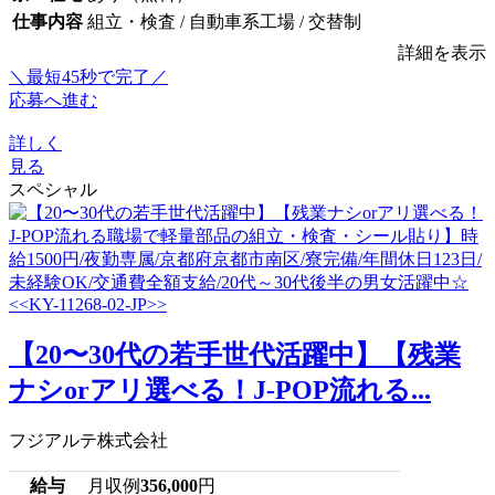
仕事内容
組立・検査 / 自動車系工場 / 交替制
詳細を表示
＼最短45秒で完了／
応募へ進む
詳しく
見る
スペシャル
【20〜30代の若手世代活躍中】【残業
ナシorアリ選べる！J-POP流れる...
フジアルテ株式会社
給与
月収例
356,000
円