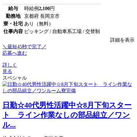
給与
時給例
2,100
円
勤務地
京都府 長岡京市
寮・社宅
あり（無料）
仕事内容
ピッキング / 自動車系工場 / 交替制
詳細を表示
＼最短45秒で完了／
応募へ進む
詳しく
見る
スペシャル
日勤☆40代男性活躍中☆8月下旬スター
ト ライン作業なしの部品組立／ワン
ル...