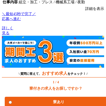
仕事内容
組立・加工・プレス / 機械系工場 / 夜勤
詳細を表示
＼最短45秒で完了／
応募へ進む
詳しく
見る
おすすめ求人
\ 質問に答えて、
をチェック！ /
1 / 4
寮付きの求人をお探しですか？
寮あり