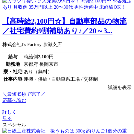
【高時給2,100円☆】自動車部品の物流
／社宅費約9割補助あり♪／20～3...
株式会社J's Factory 京滋支店
給与
時給例
2,100
円
勤務地
京都府 長岡京市
寮・社宅
あり（無料）
仕事内容
運搬・供給 / 自動車系工場 / 交替制
詳細を表示
＼最短45秒で完了／
応募へ進む
詳しく
見る
スペシャル