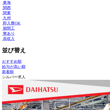
東海
関西
関東
九州
即入寮OK
期間工
寮あり
高収入
並び替え
おすすめ順
給与が高い順
新着順
シルバー求人