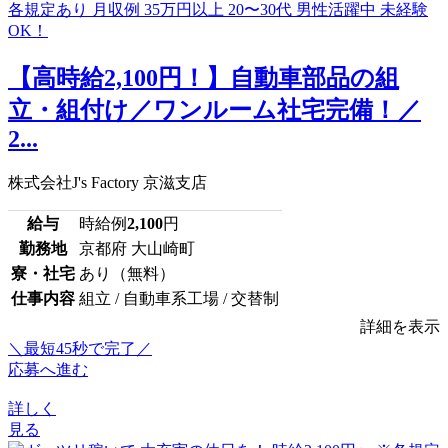
【高時給2,100円！】自動車部品の組
立・組付け／ワンルーム社宅完備！／
2...
株式会社J's Factory 京滋支店
給与
時給例
2,100
円
勤務地
京都府 大山崎町
寮・社宅
あり（無料）
仕事内容
組立 / 自動車系工場 / 交替制
詳細を表示
＼最短45秒で完了／
応募へ進む
詳しく
見る