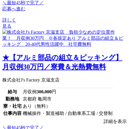
＼最短45秒で完了／
応募へ進む
詳しく
見る
★【アルミ部品の組立＆ピッキング】
月収例30万円／寮費＆光熱費無料
株式会社J's Factory 京滋支店
給与
月収例
300,000
円
勤務地
京都府 亀岡市
寮・社宅
あり（無料）
仕事内容
機械操作・製造補助 / 自動車系工場 / 交替制
詳細を表示
＼最短45秒で完了／