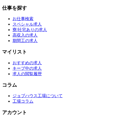
仕事を探す
お仕事検索
スペシャル求人
寮/社宅ありの求人
高収入の求人
期間工の求人
マイリスト
おすすめの求人
キープ中の求人
求人の閲覧履歴
コラム
ジョブハウス工場について
工場コラム
アカウント