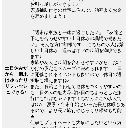
お引っ越しができます♪
家賃補助付きの社宅に住んで、効率よくお金
を貯めましょう！
「週末は家族と一緒に過ごしたい」 「友達と
予定を合わせやすい土日休みの職場で働きた
い」 そんな方に朗報です！ こちらの求人は嬉
しい土日休み！週末はオフの時間を満喫でき
ます♪
家族や友人と時間を合わせやすいから、お出
土日休みだ
かけの予定もスムーズに決められます。土日
から、週末
に開催されるイベントも多いので、休日の選
はゆったり
択肢も増えますね♪
リフレッシ
また、有給と合わせて連休をつくりやすいの
ュできる♪
も土日休みの魅力◎2泊3日のちょっとした旅
行にも行けちゃいます！ちなみにこの求人で
はGW・夏季・年末年始といった長期休暇もあ
るので、より長い旅行やじっくり帰省も可能
★
仕事もプライベートも大事にしたいという方