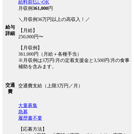
給料前払いOK
月収例
361,000
円
＼月収例36万円以上の高収入！／
給与
【月給】
詳細
250,000円〜
【月収例】
361,000円（月給＋各種手当）
※月収例は3万円/月の定着支援金と3,500円/月の食事
補助を含みます。
交通
交通費支給（上限3万円／月）
費
大量募集
急募
履歴書不要
【応募方法】