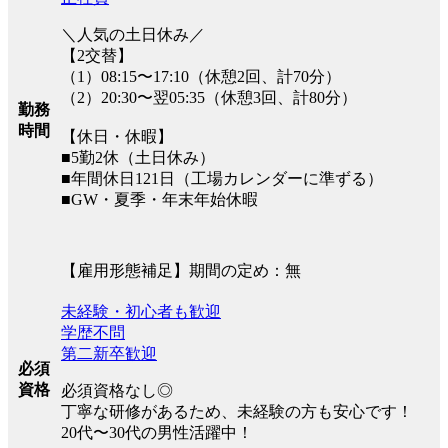
＼人気の土日休み／
【2交替】
（1）08:15〜17:10（休憩2回、計70分）
（2）20:30〜翌05:35（休憩3回、計80分）
勤務
時間
【休日・休暇】
■5勤2休（土日休み）
■年間休日121日（工場カレンダーに準ずる）
■GW・夏季・年末年始休暇
【雇用形態補足】期間の定め：無
未経験・初心者も歓迎
学歴不問
第二新卒歓迎
必須
資格
必須資格なし◎
丁寧な研修があるため、未経験の方も安心です！
20代〜30代の男性活躍中！