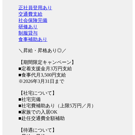
正社員登用あり
交通費支給
社会保険完備
研修あり
制服貸与
食事補助あり
＼昇給・昇格あり◎／
【期間限定キャンペーン】
■定着支援金月3万円支給
■食事代月3,500円支給
※2026年3月31日まで
【社宅について】
■社宅完備
■社宅費補助あり（上限5万円／月）
■家族での入居OK
■赴任交通費全額補助
【待遇について】