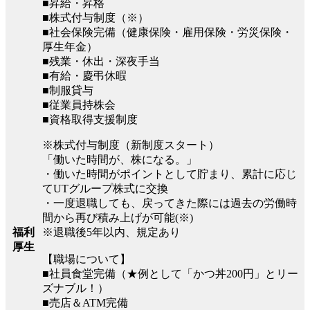
■昇給・昇格
■株式付与制度（※）
■社会保険完備（健康保険・雇用保険・労災保険・
厚生年金）
■残業・休出・深夜手当
■有給・慶弔休暇
■制服貸与
■従業員持株会
■資格取得支援制度
※株式付与制度（新制度スタート）
「働いた時間が、株になる。」
・働いた時間がポイントとして貯まり、累計に応じ
てUTグループ株式に交換
・一度退職しても、戻ってきた際には過去の労働時
間から再び積み上げが可能(※)
※退職後5年以内、規定あり
福利
厚生
【職場について】
■社員食堂完備（★例として「かつ丼200円」とリー
ズナブル！）
■売店＆ATM完備