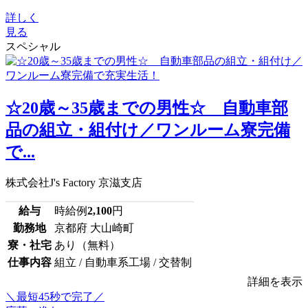
詳しく
見る
スペシャル
☆20歳～35歳までの男性☆ 自動車部
品の組立・組付け／ワンルーム寮完備
で...
株式会社J's Factory 京滋支店
給与
時給例
2,100
円
勤務地
京都府 大山崎町
寮・社宅
あり（無料）
仕事内容
組立 / 自動車系工場 / 交替制
詳細を表示
＼最短45秒で完了／