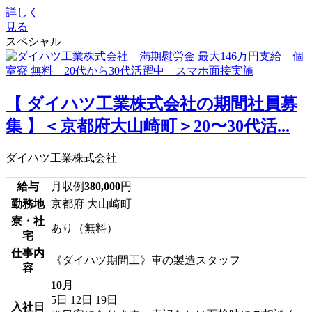
詳しく
見る
スペシャル
【 ダイハツ工業株式会社の期間社員募
集 】＜京都府大山崎町＞20〜30代活...
ダイハツ工業株式会社
給与
月収例
380,000
円
勤務地
京都府 大山崎町
寮・社
あり（無料）
宅
仕事内
《ダイハツ期間工》車の製造スタッフ
容
10月
5日
12日
19日
入社日