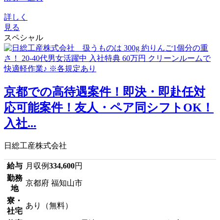
詳しく
見る
スペシャル
京都での高待遇案件！即決・即赴任対
応可能案件！友人・ペア同シフトOK！
入社...
日総工産株式会社
給与
月収例
334,600
円
勤務
京都府 福知山市
地
寮・
あり（無料）
社宅