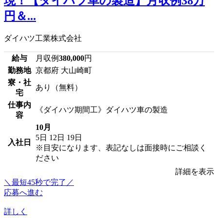
現！【ダイハツ車の製造】月収例38万
円＆...
ダイハツ工業株式会社
給与
月収例
380,000
円
勤務地
京都府 大山崎町
寮・社
あり（無料）
宅
仕事内
《ダイハツ期間工》ダイハツ車の製造
容
10月
5日
12日
19日
入社日
※目安になります、表記なしは面接時にご相談く
ださい
詳細を表示
＼最短45秒で完了／
応募へ進む
詳しく