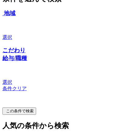
地域
選択
こだわり
給与/職種
選択
条件クリア
この条件で検索
人気の条件から検索