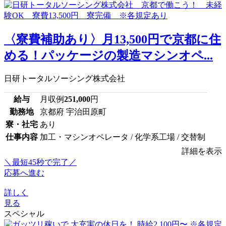
〈寮費補助あり〉月13,500円で京都に住
める！パッケージの製造マシンオペ...
日研トータルソーシング株式会社
給与
月収例
251,000
円
勤務地
京都府 宇治田原町
寮・社宅
あり
仕事内容
加工・マシンオペレータ / 化学系工場 / 交替制
詳細を表示
＼最短45秒で完了／
応募へ進む
詳しく
見る
スペシャル