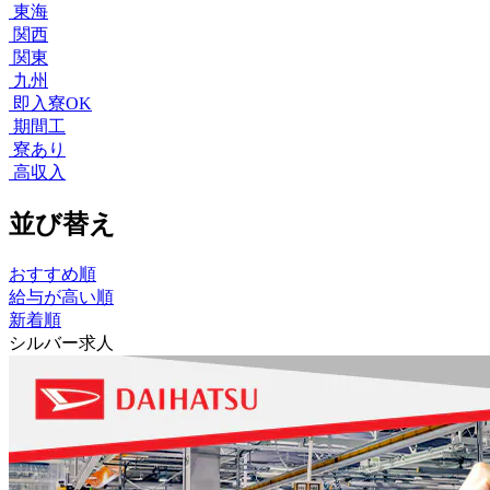
東海
関西
関東
九州
即入寮OK
期間工
寮あり
高収入
並び替え
おすすめ順
給与が高い順
新着順
シルバー求人