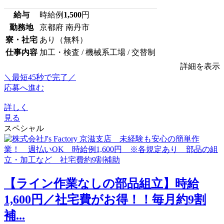
給与
時給例
1,500
円
勤務地
京都府 南丹市
寮・社宅
あり（無料）
仕事内容
加工・検査 / 機械系工場 / 交替制
詳細を表示
＼最短45秒で完了／
応募へ進む
詳しく
見る
スペシャル
【ライン作業なしの部品組立】時給
1,600円／社宅費がお得！！毎月約9割
補...