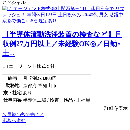
スペシャル
【半導体流動洗浄装置の検査など】月
収例27万円以上／未経験OK◎／日勤×
土...
UTエージェント株式会社
給与
月収例
273,000
円
勤務地
京都府 福知山市
寮・社宅
あり
仕事内容
半導体工場 / 検査・検品 / 正社員
詳細を表示
＼最短45秒で完了／
応募へ進む