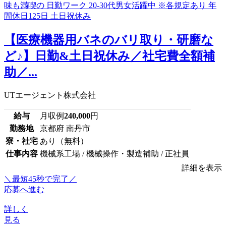
【医療機器用バネのバリ取り・研磨な
ど♪】日勤&土日祝休み／社宅費全額補
助／...
UTエージェント株式会社
給与
月収例
240,000
円
勤務地
京都府 南丹市
寮・社宅
あり（無料）
仕事内容
機械系工場 / 機械操作・製造補助 / 正社員
詳細を表示
＼最短45秒で完了／
応募へ進む
詳しく
見る