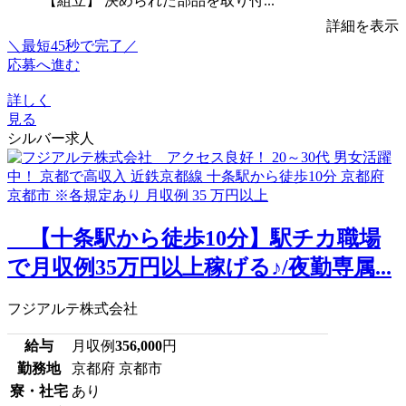
【組立】 決められた部品を取り付...
詳細を表示
＼最短45秒で完了／
応募へ進む
詳しく
見る
シルバー求人
【十条駅から徒歩10分】駅チカ職場
で月収例35万円以上稼げる♪/夜勤専属...
フジアルテ株式会社
給与
月収例
356,000
円
勤務地
京都府 京都市
寮・社宅
あり