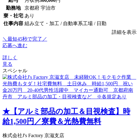
給与
月収例
300,000
円
勤務地
京都府 宇治市
寮・社宅
あり
仕事内容
組み立て・加工 / 自動車系工場 / 日勤
詳細を表示
＼最短45秒で完了／
応募へ進む
詳しく
見る
スペシャル
★【アルミ部品の加工＆目視検査】時
給1,500円／寮費＆光熱費無料
株式会社J's Factory 京滋支店