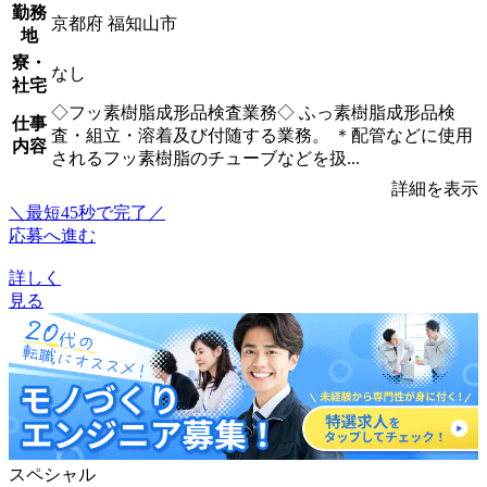
勤務
京都府 福知山市
地
寮・
なし
社宅
◇フッ素樹脂成形品検査業務◇ ふっ素樹脂成形品検
仕事
査・組立・溶着及び付随する業務。 ＊配管などに使用
内容
されるフッ素樹脂のチューブなどを扱...
詳細を表示
＼最短45秒で完了／
応募へ進む
詳しく
見る
スペシャル