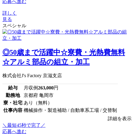
応募へ進む
詳しく
見る
スペシャル
◎50歳まで活躍中☆寮費・光熱費無料
☆アルミ部品の組立・加工
株式会社J's Factory 京滋支店
給与
月収例
263,000
円
勤務地
京都府 亀岡市
寮・社宅
あり（無料）
仕事内容
機械操作・製造補助 / 自動車系工場 / 交替制
詳細を表示
＼最短45秒で完了／
応募へ進む