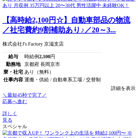
【高時給2,100円☆】自動車部品の物流
／社宅費約9割補助あり♪／20～3...
株式会社J's Factory 京滋支店
給与
時給例
2,100
円
勤務地
京都府 長岡京市
寮・社宅
あり（無料）
仕事内容
運搬・供給 / 自動車系工場 / 交替制
詳細を表示
＼最短45秒で完了／
応募へ進む
詳しく
見る
スペシャル