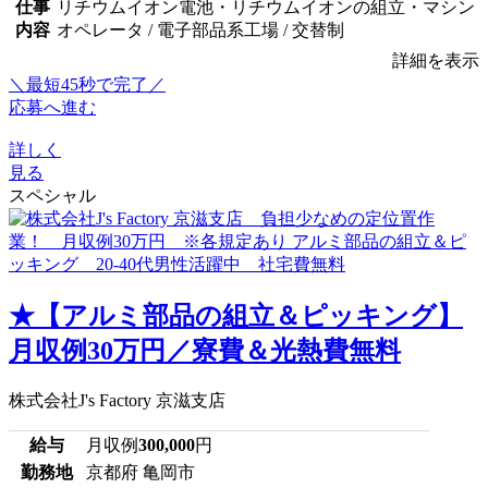
仕事
リチウムイオン電池・リチウムイオンの組立・マシン
内容
オペレータ / 電子部品系工場 / 交替制
詳細を表示
＼最短45秒で完了／
応募へ進む
詳しく
見る
スペシャル
★【アルミ部品の組立＆ピッキング】
月収例30万円／寮費＆光熱費無料
株式会社J's Factory 京滋支店
給与
月収例
300,000
円
勤務地
京都府 亀岡市