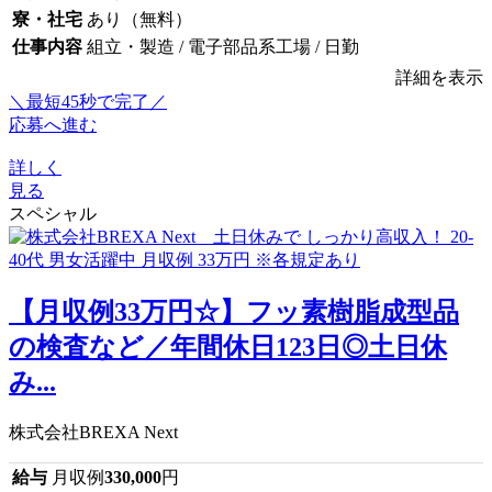
寮・社宅
あり（無料）
仕事内容
組立・製造 / 電子部品系工場 / 日勤
詳細を表示
＼最短45秒で完了／
応募へ進む
詳しく
見る
スペシャル
【月収例33万円☆】フッ素樹脂成型品
の検査など／年間休日123日◎土日休
み...
株式会社BREXA Next
給与
月収例
330,000
円