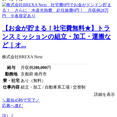
【お金が貯まる！社宅費無料★】トラ
ンスミッションの組立・加工・運搬な
ど｜オ...
株式会社BREXA Next
給与
月収例
280,000
円
勤務地
京都府 南丹市
寮・社宅
あり（無料）
仕事内容
組立・加工 / 自動車系工場 / 交替制
詳細を表示
＼最短45秒で完了／
応募へ進む
詳しく