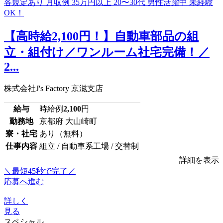
【高時給2,100円！】自動車部品の組
立・組付け／ワンルーム社宅完備！／
2...
株式会社J's Factory 京滋支店
給与
時給例
2,100
円
勤務地
京都府 大山崎町
寮・社宅
あり（無料）
仕事内容
組立 / 自動車系工場 / 交替制
詳細を表示
＼最短45秒で完了／
応募へ進む
詳しく
見る
スペシャル