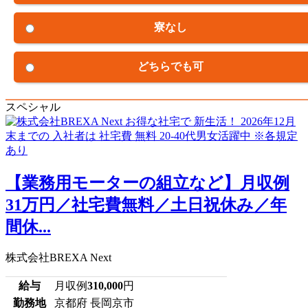
寮なし
どちらでも可
スペシャル
【業務用モーターの組立など】月収例
31万円／社宅費無料／土日祝休み／年
間休...
株式会社BREXA Next
給与
月収例
310,000
円
勤務地
京都府 長岡京市