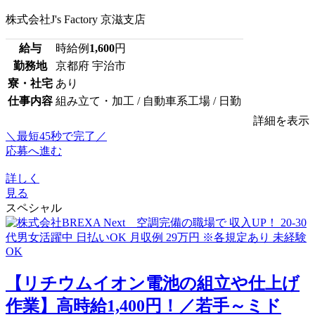
株式会社J's Factory 京滋支店
給与
時給例
1,600
円
勤務地
京都府 宇治市
寮・社宅
あり
仕事内容
組み立て・加工 / 自動車系工場 / 日勤
詳細を表示
＼最短45秒で完了／
応募へ進む
詳しく
見る
スペシャル
【リチウムイオン電池の組立や仕上げ
作業】高時給1,400円！／若手～ミド