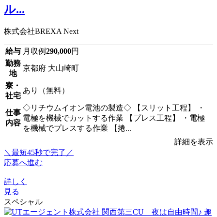
ル...
株式会社BREXA Next
給与
月収例
290,000
円
勤務
京都府 大山崎町
地
寮・
あり（無料）
社宅
◇リチウムイオン電池の製造◇ 【スリット工程】 ・
仕事
電極を機械でカットする作業 【プレス工程】 ・電極
内容
を機械でプレスする作業 【捲...
詳細を表示
＼最短45秒で完了／
応募へ進む
詳しく
見る
スペシャル