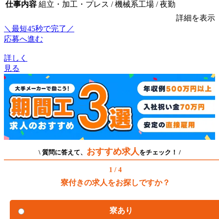
仕事内容
組立・加工・プレス / 機械系工場 / 夜勤
詳細を表示
＼最短45秒で完了／
応募へ進む
詳しく
見る
おすすめ求人
\ 質問に答えて、
をチェック！ /
1 / 4
寮付きの求人をお探しですか？
寮あり