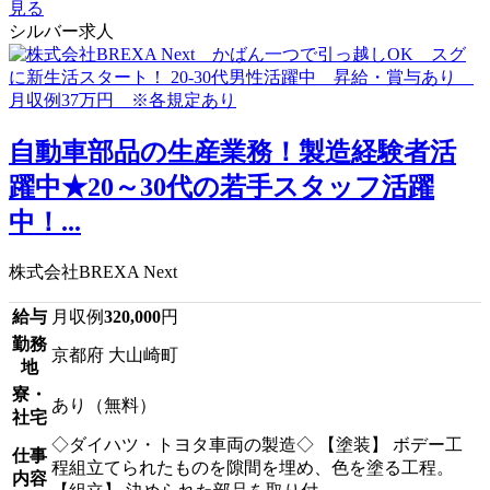
見る
シルバー求人
自動車部品の生産業務！製造経験者活
躍中★20～30代の若手スタッフ活躍
中！...
株式会社BREXA Next
給与
月収例
320,000
円
勤務
京都府 大山崎町
地
寮・
あり（無料）
社宅
◇ダイハツ・トヨタ車両の製造◇ 【塗装】 ボデー工
仕事
程組立てられたものを隙間を埋め、色を塗る工程。
内容