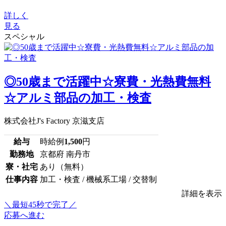
詳しく
見る
スペシャル
◎50歳まで活躍中☆寮費・光熱費無料
☆アルミ部品の加工・検査
株式会社J's Factory 京滋支店
給与
時給例
1,500
円
勤務地
京都府 南丹市
寮・社宅
あり（無料）
仕事内容
加工・検査 / 機械系工場 / 交替制
詳細を表示
＼最短45秒で完了／
応募へ進む