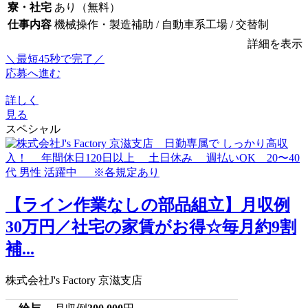
寮・社宅
あり（無料）
仕事内容
機械操作・製造補助 / 自動車系工場 / 交替制
詳細を表示
＼最短45秒で完了／
応募へ進む
詳しく
見る
スペシャル
【ライン作業なしの部品組立】月収例
30万円／社宅の家賃がお得☆毎月約9割
補...
株式会社J's Factory 京滋支店