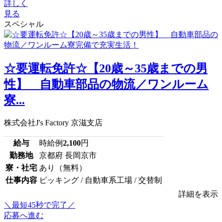
詳しく
見る
スペシャル
☆要運転免許☆【20歳～35歳までの男
性】 自動車部品の物流／ワンルーム
寮...
株式会社J's Factory 京滋支店
給与
時給例
2,100
円
勤務地
京都府 長岡京市
寮・社宅
あり（無料）
仕事内容
ピッキング / 自動車系工場 / 交替制
詳細を表示
＼最短45秒で完了／
応募へ進む