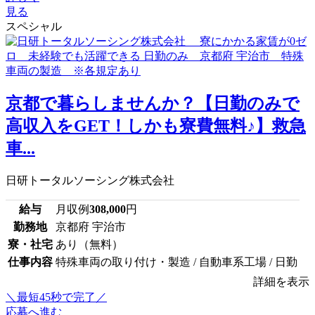
見る
スペシャル
京都で暮らしませんか？【日勤のみで
高収入をGET！しかも寮費無料♪】救急
車...
日研トータルソーシング株式会社
給与
月収例
308,000
円
勤務地
京都府 宇治市
寮・社宅
あり（無料）
仕事内容
特殊車両の取り付け・製造 / 自動車系工場 / 日勤
詳細を表示
＼最短45秒で完了／
応募へ進む