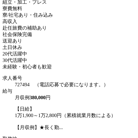
組立・加工・プレス
寮費無料
寮/社宅あり・住み込み
高収入
赴任旅費の補助あり
社会保険完備
送迎あり
土日休み
20代活躍中
30代活躍中
未経験・初心者も歓迎
求人番号
727494 （電話応募で必要になります。）
給与
月収例
380,000
円
【日給】
1万1,900～1万2,800円（累積就業月数による）
【月収例】★長く勤...