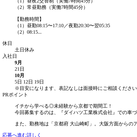
（1）昼夜2交替制（実働7時間45分）
（2）常昼勤務（実働7時間45分）
【勤務時間】
（1）昼勤08:15〜17:10／夜勤20:30〜翌05:35
（2）08:15...
休日
土日休み
入社日
9月
21日
10月
5日
12日
19日
※目安になります、表記なしは面接時にご相談ください
PRポイント
イチから学べる◎未経験から京都で期間工！
今回募集するのは、『ダイハツ工業株式会社』での車づ
また、勤務地は「京都府 大山崎町」。大阪方面からのアク
応募へ進む
詳しく