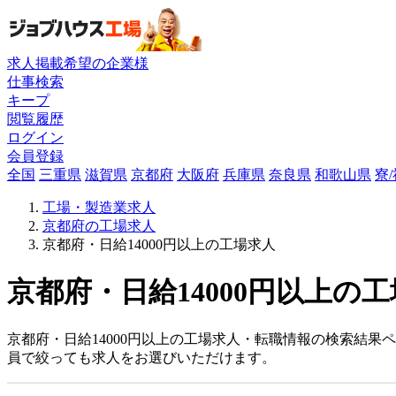
求人掲載希望の企業様
仕事検索
キープ
閲覧履歴
ログイン
会員登録
全国
三重県
滋賀県
京都府
大阪府
兵庫県
奈良県
和歌山県
寮
工場・製造業求人
京都府の工場求人
京都府・日給14000円以上の工場求人
京都府・日給14000円以上の工
京都府・日給14000円以上の工場求人・転職情報の検索結果
員で絞っても求人をお選びいただけます。