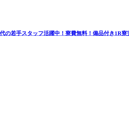
0代の若手スタッフ活躍中！寮費無料！備品付き1R寮