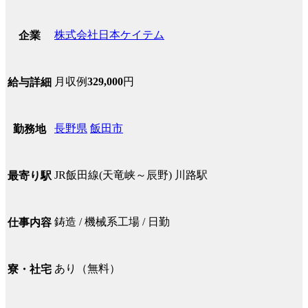
株式会社日本ケイテム
企業
月収例
329,000
円
給与詳細
長野県
飯田市
勤務地
JR飯田線(天竜峡～辰野) 川路駅
最寄り駅
鋳造 / 機械系工場 / 日勤
仕事内容
あり（無料）
寮・社宅