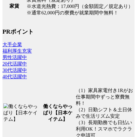
家賃
※水道光熱費：17,000円（金額固定／規定あり）
※通常62,000円の寮費が就業期間中無料！
PRポイント
大手企業
福利厚生充実
男性活躍中
20代活躍中
30代活躍中
40代活躍中
（1）家具家電付き1Rがお
仕事期間中ずっと寮費無
料！
働くならやっ
（2）日勤シフト＆土日休
ぱり【日本ケ
みで生活リズム安定
イテム】
（3）長期勤務でも日払い
利用OK！スマホでラクラ
ク申請可