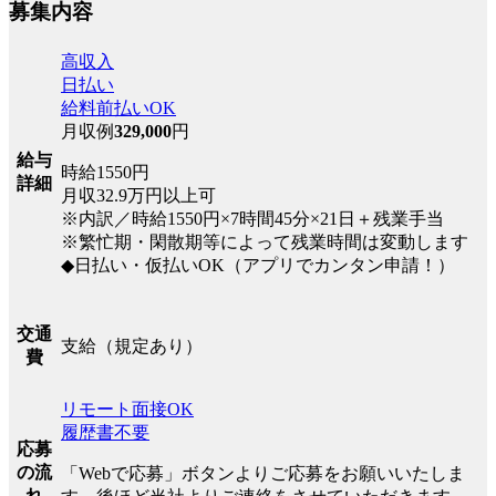
募集内容
高収入
日払い
給料前払いOK
月収例
329,000
円
給与
時給1550円
詳細
月収32.9万円以上可
※内訳／時給1550円×7時間45分×21日＋残業手当
※繁忙期・閑散期等によって残業時間は変動します
◆日払い・仮払いOK（アプリでカンタン申請！）
交通
支給（規定あり）
費
リモート面接OK
履歴書不要
応募
の流
「Webで応募」ボタンよりご応募をお願いいたしま
れ