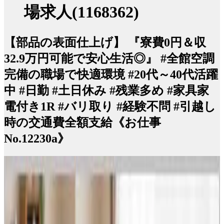
場求人(1168362)
【部品の表面仕上げ】 『寮費0円＆収
32.9万円可能で安心生活◎』 #全館空調
完備の職場で快適環境 #20代～40代活躍
中 #日勤 #土日休み #残業多め #家具家
電付き1R #バリ取り #経験不問 #引越し
時の交通費全額支給《お仕事
No.12230a》