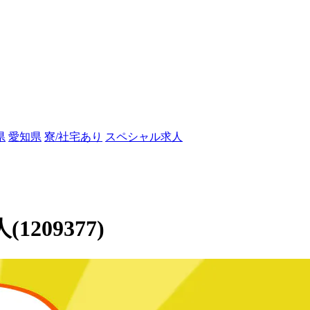
県
愛知県
寮/社宅あり
スペシャル求人
209377)