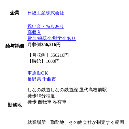
日総工産株式会社
企業
祝い金・特典あり
高収入
賞与/報奨金/慰労金あり
月収例
356,216
円
給与詳細
【月収例】356216円
【時給】1600円
車通勤OK
長野県
千曲市
しなの鉄道しなの鉄道線 屋代高校前駅
徒歩10分程度
徒歩 自転車 私有車
勤務地
就業場所：勤務地、その他会社が指定する範囲