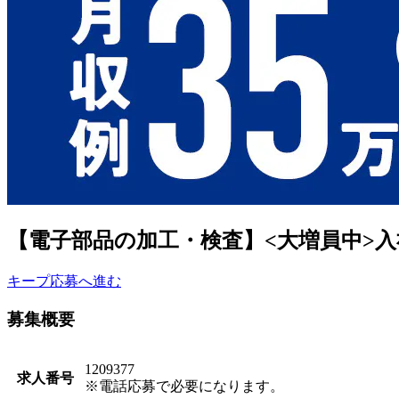
【電子部品の加工・検査】<大増員中>入
キープ
応募へ進む
募集概要
1209377
求人番号
※電話応募で必要になります。