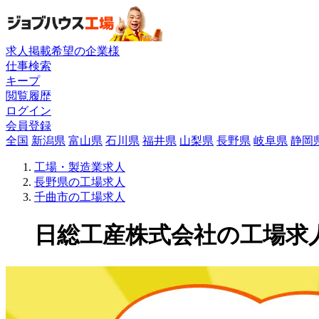
求人掲載希望の企業様
仕事検索
キープ
閲覧履歴
ログイン
会員登録
全国
新潟県
富山県
石川県
福井県
山梨県
長野県
岐阜県
静岡
工場・製造業求人
長野県の工場求人
千曲市の工場求人
日総工産株式会社の工場求人(1