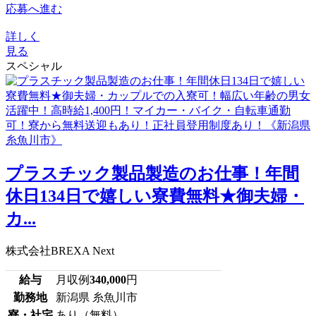
応募へ進む
詳しく
見る
スペシャル
プラスチック製品製造のお仕事！年間
休日134日で嬉しい寮費無料★御夫婦・
カ...
株式会社BREXA Next
給与
月収例
340,000
円
勤務地
新潟県 糸魚川市
寮・社宅
あり（無料）