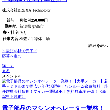
株式会社BREXA Technology
給与
月収例
250,000
円
勤務地
新潟県 妙高市
寮・社宅
あり
仕事内容
検査 / 半導体工場
詳細を表示
＼最短45秒で完了／
応募へ進む
詳しく
見る
スペシャル
電子部品のマシンオペレーター業務！