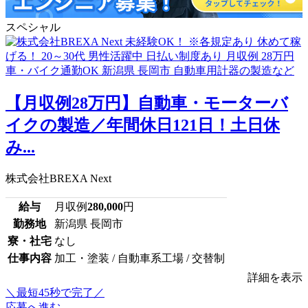
スペシャル
【月収例28万円】自動車・モーターバ
イクの製造／年間休日121日！土日休
み...
株式会社BREXA Next
給与
月収例
280,000
円
勤務地
新潟県 長岡市
寮・社宅
なし
仕事内容
加工・塗装 / 自動車系工場 / 交替制
詳細を表示
＼最短45秒で完了／
応募へ進む