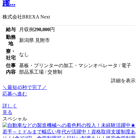
躍...
株式会社BREXA Next
給与
月収例
290,000
円
勤務
新潟県 見附市
地
寮・
なし
社宅
仕事
基板・プリンターの加工・マシンオペレータ / 電子
内容
部品系工場 / 交替制
詳細を表示
＼最短45秒で完了／
応募へ進む
詳しく
見る
スペシャル