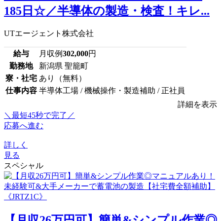
185日☆／半導体の製造・検査！キレ...
UTエージェント株式会社
給与
月収例
302,000
円
勤務地
新潟県 聖籠町
寮・社宅
あり（無料）
仕事内容
半導体工場 / 機械操作・製造補助 / 正社員
詳細を表示
＼最短45秒で完了／
応募へ進む
詳しく
見る
スペシャル
【月収26万円可】簡単&シンプル作業◎