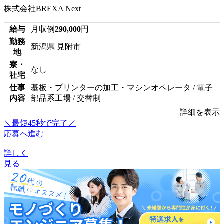
株式会社BREXA Next
給与
月収例
290,000
円
勤務
新潟県 見附市
地
寮・
なし
社宅
仕事
基板・プリンターの加工・マシンオペレータ / 電子
内容
部品系工場 / 交替制
詳細を表示
＼最短45秒で完了／
応募へ進む
詳しく
見る