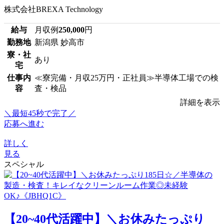
株式会社BREXA Technology
給与
月収例
250,000
円
勤務地
新潟県 妙高市
寮・社
あり
宅
仕事内
≪寮完備・月収25万円・正社員≫半導体工場での検
容
査・検品
詳細を表示
＼最短45秒で完了／
応募へ進む
詳しく
見る
スペシャル
【20~40代活躍中】＼お休みたっぷり