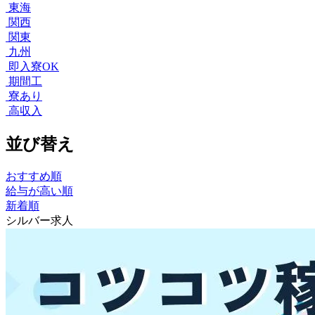
東海
関西
関東
九州
即入寮OK
期間工
寮あり
高収入
並び替え
おすすめ順
給与が高い順
新着順
シルバー求人