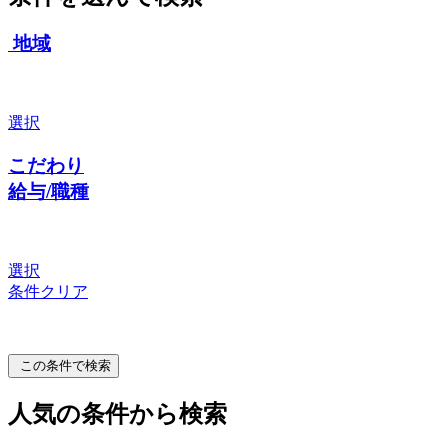
地域
選択
こだわり
給与/職種
選択
条件クリア
この条件で検索
人気の条件から検索