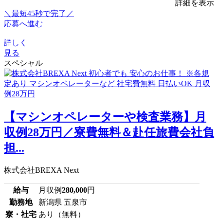
詳細を表示
＼最短45秒で完了／
応募へ進む
詳しく
見る
スペシャル
【マシンオペレーターや検査業務】月
収例28万円／寮費無料＆赴任旅費会社負
担...
株式会社BREXA Next
給与
月収例
280,000
円
勤務地
新潟県 五泉市
寮・社宅
あり（無料）