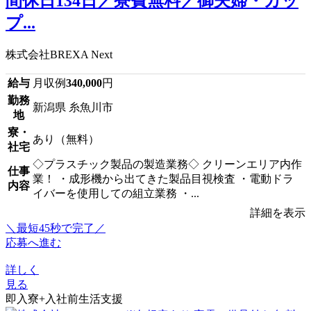
間休日134日／寮費無料／御夫婦・カッ
プ...
株式会社BREXA Next
給与
月収例
340,000
円
勤務
新潟県 糸魚川市
地
寮・
あり（無料）
社宅
◇プラスチック製品の製造業務◇ クリーンエリア内作
仕事
業！ ・成形機から出てきた製品目視検査 ・電動ドラ
内容
イバーを使用しての組立業務 ・...
詳細を表示
＼最短45秒で完了／
応募へ進む
詳しく
見る
即入寮+入社前生活支援