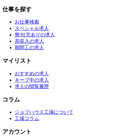
仕事を探す
お仕事検索
スペシャル求人
寮/社宅ありの求人
高収入の求人
期間工の求人
マイリスト
おすすめの求人
キープ中の求人
求人の閲覧履歴
コラム
ジョブハウス工場について
工場コラム
アカウント