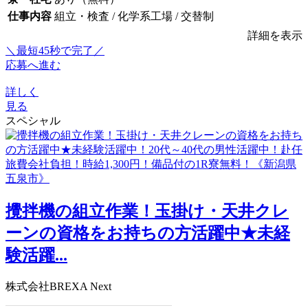
仕事内容
組立・検査 / 化学系工場 / 交替制
詳細を表示
＼最短45秒で完了／
応募へ進む
詳しく
見る
スペシャル
攪拌機の組立作業！玉掛け・天井クレ
ーンの資格をお持ちの方活躍中★未経
験活躍...
株式会社BREXA Next