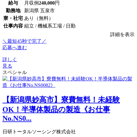
給与
月収例
240,000
円
勤務地
新潟県 五泉市
寮・社宅
あり（無料）
仕事内容
組立 / 機械系工場 / 日勤
詳細を表示
＼最短45秒で完了／
応募へ進む
詳しく
見る
スペシャル
【新潟県妙高市】寮費無料！未経験
OK！半導体製品の製造《お仕事
No.NS0...
日研トータルソーシング株式会社