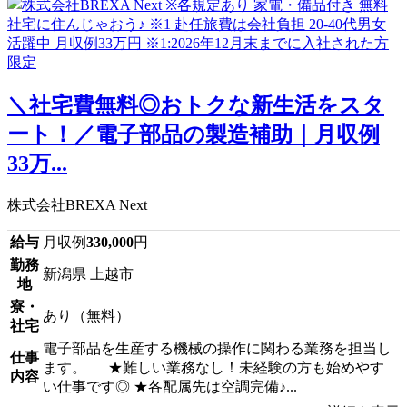
＼社宅費無料◎おトクな新生活をスタ
ート！／電子部品の製造補助｜月収例
33万...
株式会社BREXA Next
給与
月収例
330,000
円
勤務
新潟県 上越市
地
寮・
あり（無料）
社宅
電子部品を生産する機械の操作に関わる業務を担当し
仕事
ます。 ★難しい業務なし！未経験の方も始めやす
内容
い仕事です◎ ★各配属先は空調完備♪...