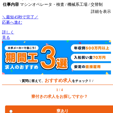
仕事内容
マシンオペレータ・検査 / 機械系工場 / 交替制
詳細を表示
＼最短45秒で完了／
応募へ進む
詳しく
見る
おすすめ求人
\ 質問に答えて、
をチェック！ /
1 / 4
寮付きの求人をお探しですか？
寮あり