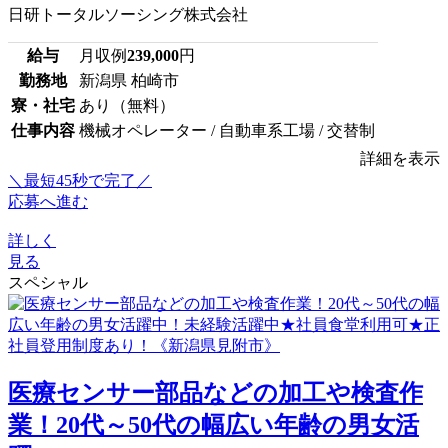
日研トータルソーシング株式会社
給与
月収例
239,000
円
勤務地
新潟県 柏崎市
寮・社宅
あり（無料）
仕事内容
機械オペレーター / 自動車系工場 / 交替制
詳細を表示
＼最短45秒で完了／
応募へ進む
詳しく
見る
スペシャル
医療センサー部品などの加工や検査作
業！20代～50代の幅広い年齢の男女活