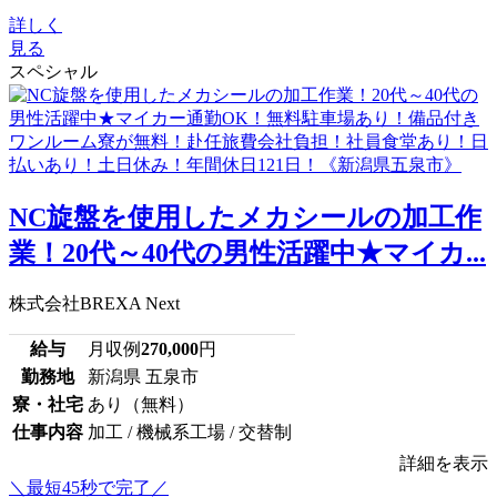
詳しく
見る
スペシャル
NC旋盤を使用したメカシールの加工作
業！20代～40代の男性活躍中★マイカ...
株式会社BREXA Next
給与
月収例
270,000
円
勤務地
新潟県 五泉市
寮・社宅
あり（無料）
仕事内容
加工 / 機械系工場 / 交替制
詳細を表示
＼最短45秒で完了／