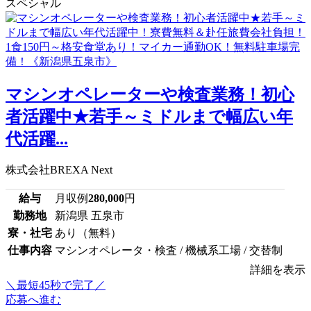
スペシャル
マシンオペレーターや検査業務！初心
者活躍中★若手～ミドルまで幅広い年
代活躍...
株式会社BREXA Next
給与
月収例
280,000
円
勤務地
新潟県 五泉市
寮・社宅
あり（無料）
仕事内容
マシンオペレータ・検査 / 機械系工場 / 交替制
詳細を表示
＼最短45秒で完了／
応募へ進む