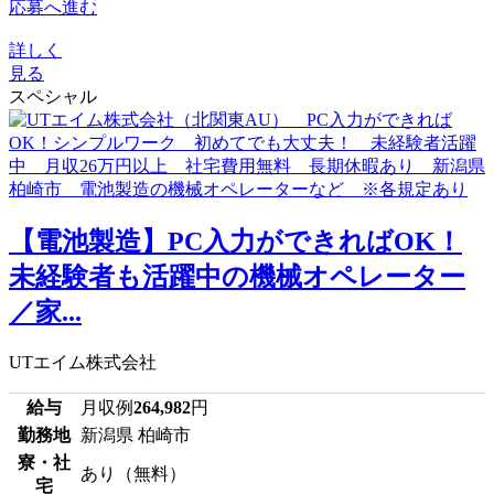
応募へ進む
詳しく
見る
スペシャル
【電池製造】PC入力ができればOK！
未経験者も活躍中の機械オペレーター
／家...
UTエイム株式会社
給与
月収例
264,982
円
勤務地
新潟県 柏崎市
寮・社
あり（無料）
宅