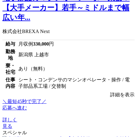
【大手メーカー】若手～ミドルまで幅
広い年...
株式会社BREXA Next
給与
月収例
330,000
円
勤務
新潟県 上越市
地
寮・
あり（無料）
社宅
仕事
シート・コンデンサのマシンオペレータ・操作 / 電
内容
子部品系工場 / 交替制
詳細を表示
＼最短45秒で完了／
応募へ進む
詳しく
見る
スペシャル