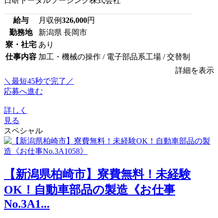
日研トータルソーシング株式会社
給与
月収例
326,000
円
勤務地
新潟県 長岡市
寮・社宅
あり
仕事内容
加工・機械の操作 / 電子部品系工場 / 交替制
詳細を表示
＼最短45秒で完了／
応募へ進む
詳しく
見る
スペシャル
【新潟県柏崎市】寮費無料！未経験
OK！自動車部品の製造《お仕事
No.3A1...