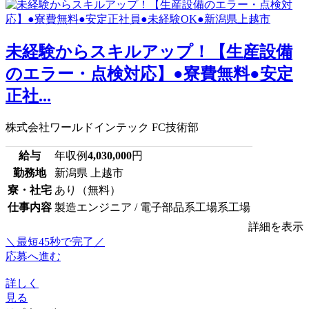
未経験からスキルアップ！【生産設備
のエラー・点検対応】●寮費無料●安定
正社...
株式会社ワールドインテック FC技術部
給与
年収例
4,030,000
円
勤務地
新潟県 上越市
寮・社宅
あり（無料）
仕事内容
製造エンジニア / 電子部品系工場系工場
詳細を表示
＼最短45秒で完了／
応募へ進む
詳しく
見る