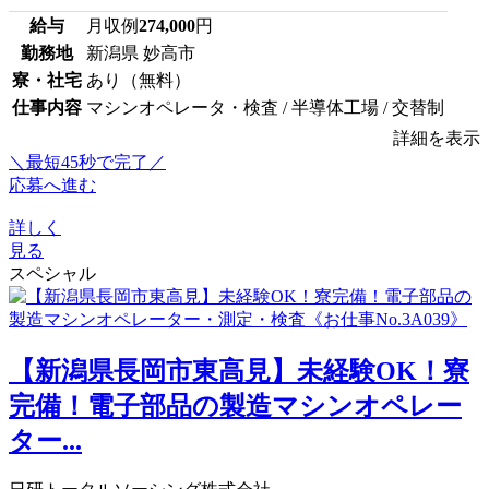
給与
月収例
274,000
円
勤務地
新潟県 妙高市
寮・社宅
あり（無料）
仕事内容
マシンオペレータ・検査 / 半導体工場 / 交替制
詳細を表示
＼最短45秒で完了／
応募へ進む
詳しく
見る
スペシャル
【新潟県長岡市東高見】未経験OK！寮
完備！電子部品の製造マシンオペレー
ター...