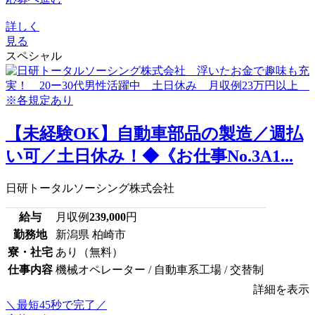
詳しく
見る
スペシャル
【未経験OK】自動車部品の製造／週払
い可／土日休み！◆《お仕事No.3A1...
日研トータルソーシング株式会社
給与
月収例
239,000
円
勤務地
新潟県 柏崎市
寮・社宅
あり（無料）
仕事内容
機械オペレーター / 自動車系工場 / 交替制
詳細を表示
＼最短45秒で完了／