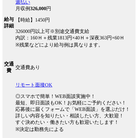
週払い
月収例
326,000
円
給与
【時給】1450円
詳細
326000円以上可※別途交通費支給
内訳：160Ｈ＋残業1813円×40Ｈ＋深夜363円×60Ｈ
※残業などにより給与例は異なります。
交通
交通費あり
費
リモート面接OK
◎スマホで簡単！WEB面談実施中！
最短、即日面談もOK！お気軽にご予約ください！
応募後に届くフォームで「WEB面談」を選ぶだけ！
詳しい内容を知りたい・相談したい方、大歓迎！
すぐ決めたい・働きたい方も歓迎いたします！
※決定は勤務先による