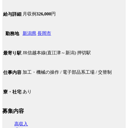
月収例
326,000
円
給与詳細
新潟県
長岡市
勤務地
JR信越本線(直江津～新潟) 押切駅
最寄り駅
加工・機械の操作 / 電子部品系工場 / 交替制
仕事内容
あり
寮・社宅
募集内容
高収入