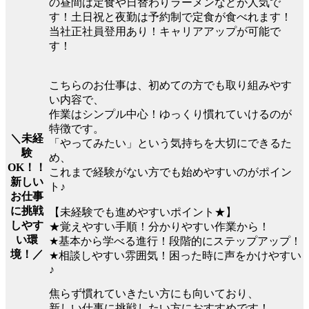
の昼間は定食や日替わりラーメンなどが人気で
す！土日祝と夜勤は予約制で定食が食べれます！
当社正社員登用あり！キャリアアップが可能で
す！
こちらのお仕事は、初めての方でも取り組みやす
い内容で、
作業はシンプル中心！ゆっくり慣れていけるのが
特徴です。
＼未経
「やってみたい」という気持ちを大切にできるた
験
め、
OK！！
これまで経験がない方でも始めやすいのがポイン
新しい
ト♪
お仕事
に挑戦
【未経験でも進めやすいポイント★】
しやす
★覚えやすい手順！分かりやすい作業から！
い環
★基本から学べる進行！段階的にステップアップ！
境！／
★相談しやすい雰囲気！困った時に声をかけやすい
♪
焦らず慣れていきたい方にも向いており、
新しい仕事に挑戦したい方におすすめです！