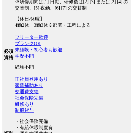
※研修期間は[1] 日勤、研修後は[2] [3] または[2] [4] の
交替制、[5] 夜勤、[6] [7] の交替制
【休日/休暇】
4勤2休、3勤3休※部署・工程による
フリーター歓迎
ブランクOK
未経験・初心者も歓迎
必須
学歴不問
資格
経験不問
正社員登用あり
家賃補助あり
交通費支給
社会保険完備
研修あり
制服貸与
・社会保険完備
・有給休暇制度有