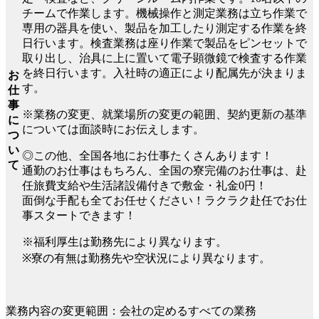
チームで作業します。機械操作と測定業務は立ち作業で
専用の器具を使い、製品を加工したり測定する作業を終
日行います。検査業務は座り作業で製品をピンセットで
取り出し、治具に上に置いて電子顕微鏡で検査する作業
を終日行います。入社時の適正により配属先が決まりま
お
す。
仕
事
※業務の変更、就業場所の変更の範囲、契約更新の基準
に
については面談時にお伝えします。
つ
い
◎この他、全国各地にお仕事たくさんあります！
て
通勤のお仕事はもちろん、全国の寮完備のお仕事は、赴
任旅費支給や生活諸設備付きで敷金・礼金0円！
面倒な手配も全てお任せください！ラクラク赴任でお仕
事スタートできます！
※福利厚生は勤務先により異なります。
※寮の有無は勤務先や空状況により異なります。
業務内容の変更範囲：会社の定めるすべての業務