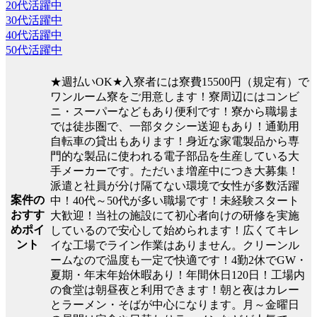
20代活躍中
30代活躍中
40代活躍中
50代活躍中
★週払いOK★入寮者には寮費15500円（規定有）で
ワンルーム寮をご用意します！寮周辺にはコンビ
ニ・スーパーなどもあり便利です！寮から職場ま
では徒歩圏で、一部タクシー送迎もあり！通勤用
自転車の貸出もあります！身近な家電製品から専
門的な製品に使われる電子部品を生産している大
手メーカーです。ただいま増産中につき大募集！
派遣と社員が分け隔てない環境で女性が多数活躍
案件の
中！40代～50代が多い職場です！未経験スタート
おすす
大歓迎！当社の施設にて初心者向けの研修を実施
めポイ
しているので安心して始められます！広くてキレ
ント
イな工場でライン作業はありません。クリーンル
ームなので温度も一定で快適です！4勤2休でGW・
夏期・年末年始休暇あり！年間休日120日！工場内
の食堂は朝昼夜と利用できます！朝と夜はカレー
とラーメン・そばが中心になります。月～金曜日