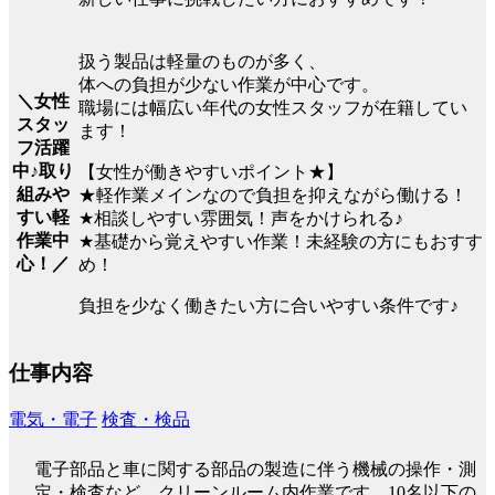
扱う製品は軽量のものが多く、
体への負担が少ない作業が中心です。
＼女性
職場には幅広い年代の女性スタッフが在籍してい
スタッ
ます！
フ活躍
中♪取り
【女性が働きやすいポイント★】
組みや
★軽作業メインなので負担を抑えながら働ける！
すい軽
★相談しやすい雰囲気！声をかけられる♪
作業中
★基礎から覚えやすい作業！未経験の方にもおすす
心！／
め！
負担を少なく働きたい方に合いやすい条件です♪
仕事内容
電気・電子
検査・検品
電子部品と車に関する部品の製造に伴う機械の操作・測
定・検査など、クリーンルーム内作業です。10名以下の