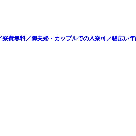
／寮費無料／御夫婦・カップルでの入寮可／幅広い年齢