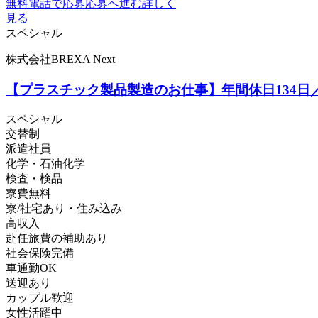
無料電話で応募
応募へ進む
詳しく
見る
スペシャル
株式会社BREXA Next
【プラスチック製品製造のお仕事】年間休日134日
スペシャル
交替制
派遣社員
化学・石油化学
検査・検品
寮費無料
寮/社宅あり・住み込み
高収入
赴任旅費の補助あり
社会保険完備
車通勤OK
送迎あり
カップル歓迎
女性活躍中