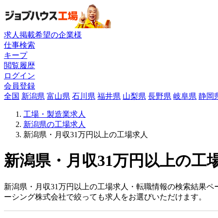
求人掲載希望の企業様
仕事検索
キープ
閲覧履歴
ログイン
会員登録
全国
新潟県
富山県
石川県
福井県
山梨県
長野県
岐阜県
静岡
工場・製造業求人
新潟県の工場求人
新潟県・月収31万円以上の工場求人
新潟県・月収31万円以上の工場
新潟県・月収31万円以上の工場求人・転職情報の検索結果ペ
ーシング株式会社で絞っても求人をお選びいただけます。