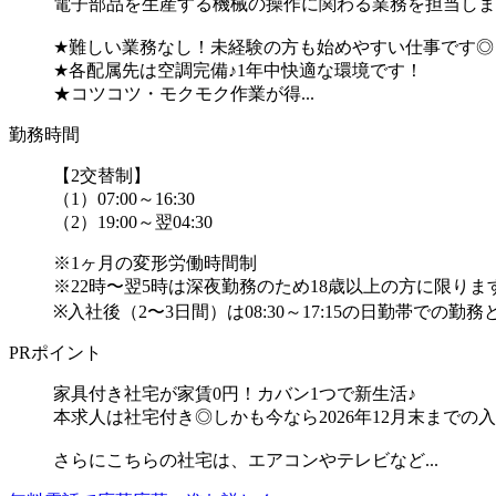
電子部品を生産する機械の操作に関わる業務を担当しま
★難しい業務なし！未経験の方も始めやすい仕事です◎
★各配属先は空調完備♪1年中快適な環境です！
★コツコツ・モクモク作業が得...
勤務時間
【2交替制】
（1）07:00～16:30
（2）19:00～翌04:30
※1ヶ月の変形労働時間制
※22時〜翌5時は深夜勤務のため18歳以上の方に限りま
※入社後（2〜3日間）は08:30～17:15の日勤帯での勤務と
PRポイント
家具付き社宅が家賃0円！カバン1つで新生活♪
本求人は社宅付き◎しかも今なら2026年12月末まで
さらにこちらの社宅は、エアコンやテレビなど...