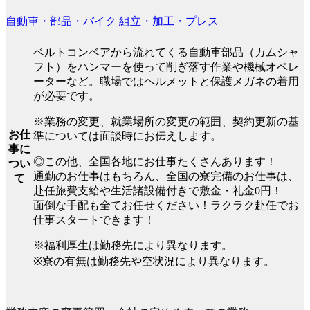
自動車・部品・バイク
組立・加工・プレス
ベルトコンベアから流れてくる自動車部品（カムシャ
フト）をハンマーを使って削ぎ落す作業や機械オペレ
ーターなど。職場ではヘルメットと保護メガネの着用
が必要です。
※業務の変更、就業場所の変更の範囲、契約更新の基
お仕
準については面談時にお伝えします。
事に
◎この他、全国各地にお仕事たくさんあります！
つい
通勤のお仕事はもちろん、全国の寮完備のお仕事は、
て
赴任旅費支給や生活諸設備付きで敷金・礼金0円！
面倒な手配も全てお任せください！ラクラク赴任でお
仕事スタートできます！
※福利厚生は勤務先により異なります。
※寮の有無は勤務先や空状況により異なります。