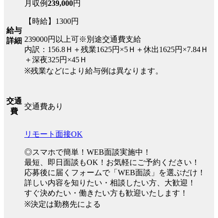
月収例
239,000
円
【時給】1300円
給与
239000円以上可※別途交通費支給
詳細
内訳：156.8Ｈ＋残業1625円×5Ｈ＋休出1625円×7.84Ｈ
＋深夜325円×45Ｈ
※残業などにより給与例は異なります。
交通
交通費あり
費
リモート面接OK
◎スマホで簡単！WEB面談実施中！
最短、即日面談もOK！お気軽にご予約ください！
応募後に届くフォームで「WEB面談」を選ぶだけ！
詳しい内容を知りたい・相談したい方、大歓迎！
すぐ決めたい・働きたい方も歓迎いたします！
※決定は勤務先による