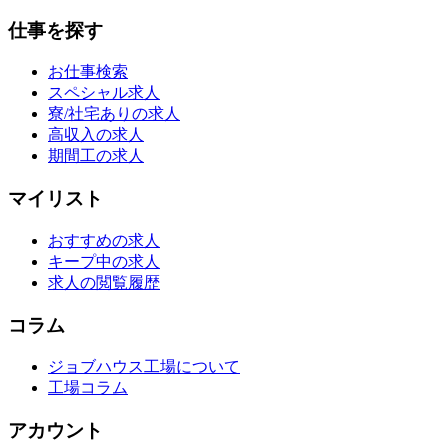
仕事を探す
お仕事検索
スペシャル求人
寮/社宅ありの求人
高収入の求人
期間工の求人
マイリスト
おすすめの求人
キープ中の求人
求人の閲覧履歴
コラム
ジョブハウス工場について
工場コラム
アカウント