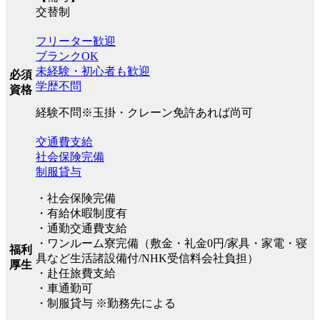
交替制
フリーター歓迎
ブランクOK
未経験・初心者も歓迎
必須
学歴不問
資格
経験不問※玉掛・クレーン免許あれば尚可
交通費支給
社会保険完備
制服貸与
・社会保険完備
・有給休暇制度有
・通勤交通費支給
・ワンルーム寮完備（敷金・礼金0円/家具・家電・寝
福利
具など生活諸設備付/NHK受信料会社負担）
厚生
・赴任旅費支給
・車通勤可
・制服貸与 ※勤務先による