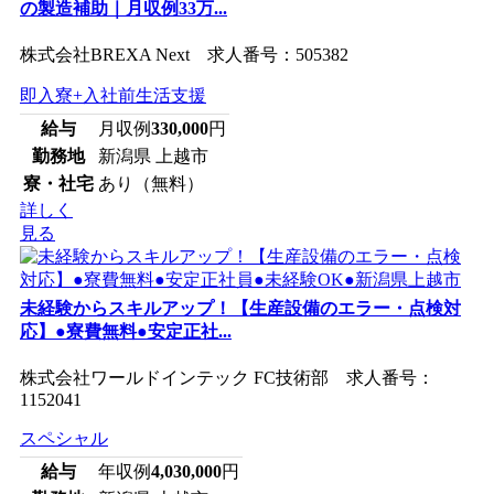
の製造補助｜月収例33万...
株式会社BREXA Next 求人番号：505382
即入寮+入社前生活支援
給与
月収例
330,000
円
勤務地
新潟県 上越市
寮・社宅
あり（無料）
詳しく
見る
未経験からスキルアップ！【生産設備のエラー・点検対
応】●寮費無料●安定正社...
株式会社ワールドインテック FC技術部 求人番号：
1152041
スペシャル
給与
年収例
4,030,000
円