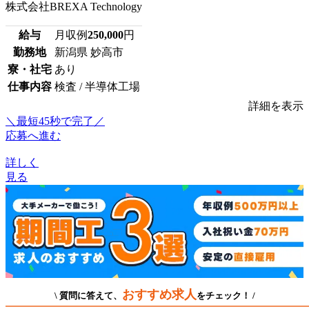
株式会社BREXA Technology
給与
月収例
250,000
円
勤務地
新潟県 妙高市
寮・社宅
あり
仕事内容
検査 / 半導体工場
詳細を表示
＼最短45秒で完了／
応募へ進む
詳しく
見る
おすすめ求人
\ 質問に答えて、
をチェック！ /