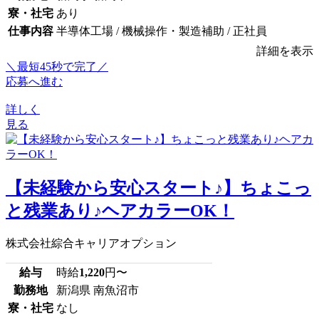
寮・社宅
あり
仕事内容
半導体工場 / 機械操作・製造補助 / 正社員
詳細を表示
＼最短45秒で完了／
応募へ進む
詳しく
見る
【未経験から安心スタート♪】ちょこっ
と残業あり♪ヘアカラーOK！
株式会社綜合キャリアオプション
給与
時給
1,220
円〜
勤務地
新潟県 南魚沼市
寮・社宅
なし