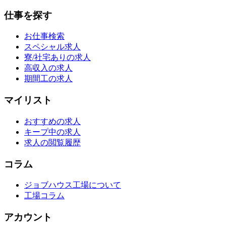
仕事を探す
お仕事検索
スペシャル求人
寮/社宅ありの求人
高収入の求人
期間工の求人
マイリスト
おすすめの求人
キープ中の求人
求人の閲覧履歴
コラム
ジョブハウス工場について
工場コラム
アカウント