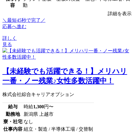
容
勤
詳細を表示
＼最短45秒で完了／
応募へ進む
詳しく
見る
【未経験でも活躍できる！】メリハリ
一番・ノー残業♪女性多数活躍中！
株式会社綜合キャリアオプション
給与
時給
1,300
円〜
勤務地
新潟県 上越市
寮・社宅
なし
仕事内容
組立・製造 / 半導体工場 / 交替制