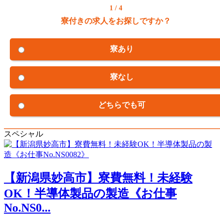
1 / 4
寮付きの求人をお探しですか？
寮あり
寮なし
どちらでも可
スペシャル
【新潟県妙高市】寮費無料！未経験
OK！半導体製品の製造《お仕事
No.NS0...