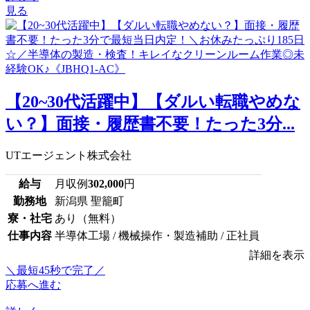
見る
【20~30代活躍中】【ダルい転職やめな
い？】面接・履歴書不要！たった3分...
UTエージェント株式会社
給与
月収例
302,000
円
勤務地
新潟県 聖籠町
寮・社宅
あり（無料）
仕事内容
半導体工場 / 機械操作・製造補助 / 正社員
詳細を表示
＼最短45秒で完了／
応募へ進む