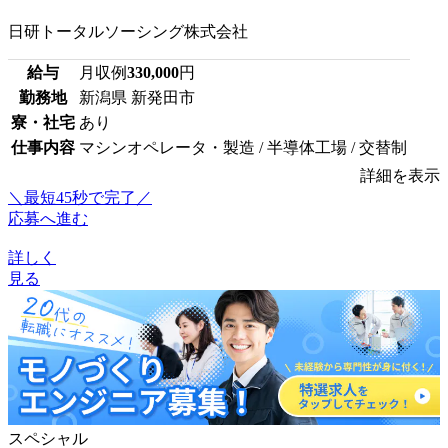
日研トータルソーシング株式会社
給与
月収例
330,000
円
勤務地
新潟県 新発田市
寮・社宅
あり
仕事内容
マシンオペレータ・製造 / 半導体工場 / 交替制
詳細を表示
＼最短45秒で完了／
応募へ進む
詳しく
見る
スペシャル