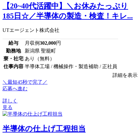
【20~40代活躍中】＼お休みたっぷり
185日☆／半導体の製造・検査！キレ...
UTエージェント株式会社
給与
月収例
302,000
円
勤務地
新潟県 聖籠町
寮・社宅
あり（無料）
仕事内容
半導体工場 / 機械操作・製造補助 / 正社員
詳細を表示
＼最短45秒で完了／
応募へ進む
詳しく
見る
半導体の仕上げ工程担当