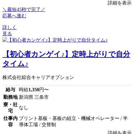
詳細を表示
＼最短45秒で完了／
応募へ進む
詳しく
見る
【初心者カンゲイ♪】定時上がりで自分
タイム♪
株式会社綜合キャリアオプション
給与
時給
1,350
円〜
勤務地
新潟県 三条市
寮・社
なし
宅
仕事内
プリント基板・基板の組立・機械オペレーター / 半
容
導体工場 / 交替制
詳細を表示