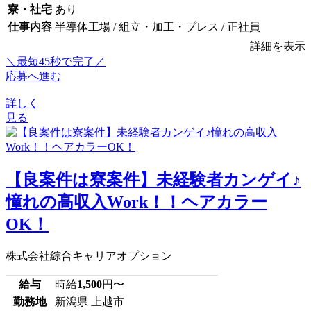
寮・社宅
あり
仕事内容
半導体工場 / 組立・加工・プレス / 正社員
詳細を表示
＼最短45秒で完了／
応募へ進む
詳しく
見る
【良案件は寮案件】未経験者カンゲイ♪
憧れの高収入Work！！ヘアカラー
OK！
株式会社綜合キャリアオプション
給与
時給
1,500
円〜
勤務地
新潟県 上越市