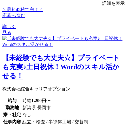
詳細を表示
＼最短45秒で完了／
応募へ進む
詳しく
見る
【未経験でも大丈夫☆】プライベート
も充実♪土日祝休！Wordのスキル活か
せる！
株式会社綜合キャリアオプション
給与
時給
1,200
円〜
勤務地
新潟県 長岡市
寮・社宅
なし
仕事内容
組立・検査 / 半導体工場 / 交替制