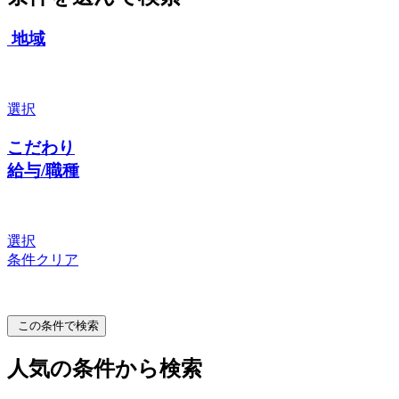
地域
選択
こだわり
給与/職種
選択
条件クリア
この条件で検索
人気の条件から検索