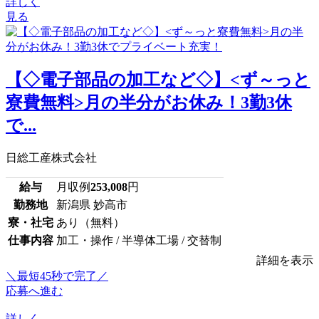
詳しく
見る
【◇電子部品の加工など◇】<ず～っと
寮費無料>月の半分がお休み！3勤3休
で...
日総工産株式会社
給与
月収例
253,008
円
勤務地
新潟県 妙高市
寮・社宅
あり（無料）
仕事内容
加工・操作 / 半導体工場 / 交替制
詳細を表示
＼最短45秒で完了／
応募へ進む
詳しく