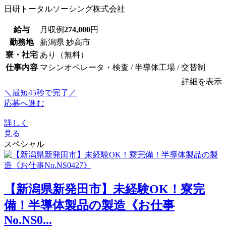
日研トータルソーシング株式会社
給与
月収例
274,000
円
勤務地
新潟県 妙高市
寮・社宅
あり（無料）
仕事内容
マシンオペレータ・検査 / 半導体工場 / 交替制
詳細を表示
＼最短45秒で完了／
応募へ進む
詳しく
見る
スペシャル
【新潟県新発田市】未経験OK！寮完
備！半導体製品の製造《お仕事
No.NS0...