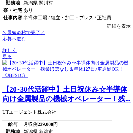
勤務地
新潟県 関川村
寮・社宅
あり
仕事内容
半導体工場 / 組立・加工・プレス / 正社員
詳細を表示
＼最短45秒で完了／
応募へ進む
詳しく
見る
【20~30代活躍中】土日祝休み☆半導体
向け金属製品の機械オペレーター！残...
UTエージェント株式会社
給与
月収例
239,000
円
勤務地
新潟県 新潟市