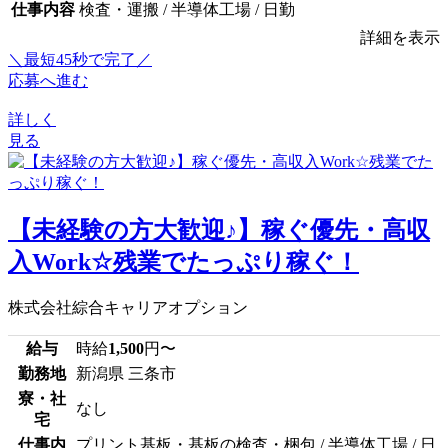
仕事内容
検査・運搬 / 半導体工場 / 日勤
詳細を表示
＼最短45秒で完了／
応募へ進む
詳しく
見る
【未経験の方大歓迎♪】稼ぐ優先・高収
入Work☆残業でたっぷり稼ぐ！
株式会社綜合キャリアオプション
給与
時給
1,500
円〜
勤務地
新潟県 三条市
寮・社
なし
宅
仕事内
プリント基板・基板の検査・梱包 / 半導体工場 / 日