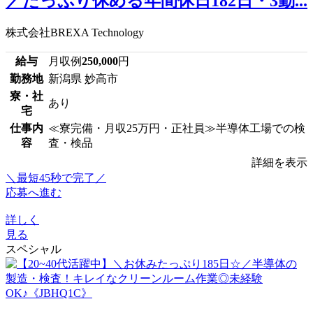
／たっぷり休める年間休日182日・3勤...
株式会社BREXA Technology
給与
月収例
250,000
円
勤務地
新潟県 妙高市
寮・社
あり
宅
仕事内
≪寮完備・月収25万円・正社員≫半導体工場での検
容
査・検品
詳細を表示
＼最短45秒で完了／
応募へ進む
詳しく
見る
スペシャル