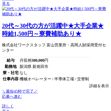
見る
20代～30代の方が活躍中★大手企業★
時給1,500円～寮費補助あり★
株式会社ワークスタッフ 富山営業所・高岡人財採用受付セ
ンター
給与
月収例
300,000
円
勤務地
新潟県 新発田市
寮・社宅
なし
仕事内容
機械オペレーター / 半導体工場 / 交替制
詳細を表示
＼最短45秒で完了／
応募へ進む
詳しく