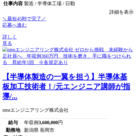
仕事内容
製造 / 半導体工場 / 日勤
詳細を表示
＼最短45秒で完了／
応募へ進む
詳しく
見る
【半導体製造の一翼を担う】半導体基
板加工技術者！/元エンジニア講師が指
導/...
nmsエンジニアリング株式会社
給与
年収例
3,600,000
円
勤務地
新潟県 長岡市