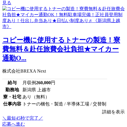
見る
コピー機に使用するトナーの製造！寮
費無料＆赴任旅費会社負担★マイカー
通勤O...
株式会社BREXA Next
給与
月収例
260,000
円
勤務地
新潟県 上越市
寮・社宅
あり（無料）
仕事内容
トナーの梱包・製造 / 半導体工場 / 交替制
詳細を表示
＼最短45秒で完了／
応募へ進む