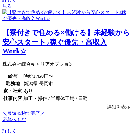
見る
【寮付きで住める×働ける】未経験から
安心スタート♪稼ぐ優先・高収入
Work☆
株式会社綜合キャリアオプション
給与
時給
1,450
円〜
勤務地
新潟県 長岡市
寮・社宅
あり
仕事内容
加工・操作 / 半導体工場 / 日勤
詳細を表示
＼最短45秒で完了／
応募へ進む
詳しく