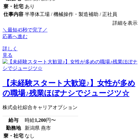
寮・社宅
あり
仕事内容
半導体工場 / 機械操作・製造補助 / 正社員
詳細を表示
＼最短45秒で完了／
応募へ進む
詳しく
見る
【未経験スタート大歓迎♪】女性が多め
の職場♪残業ほぼナシでジュージツ☆
株式会社綜合キャリアオプション
給与
時給
1,200
円〜
勤務地
新潟県 燕市
寮・社宅
なし