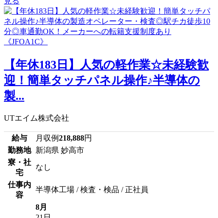
見る
【年休183日】人気の軽作業☆未経験歓
迎！簡単タッチパネル操作♪半導体の
製...
UTエイム株式会社
給与
月収例
218,888
円
勤務地
新潟県 妙高市
寮・社
なし
宅
仕事内
半導体工場 / 検査・検品 / 正社員
容
8月
21日