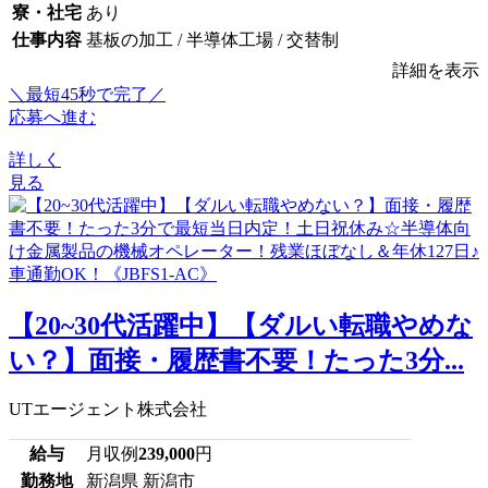
寮・社宅
あり
仕事内容
基板の加工 / 半導体工場 / 交替制
詳細を表示
＼最短45秒で完了／
応募へ進む
詳しく
見る
【20~30代活躍中】【ダルい転職やめな
い？】面接・履歴書不要！たった3分...
UTエージェント株式会社
給与
月収例
239,000
円
勤務地
新潟県 新潟市