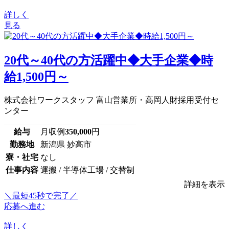
詳しく
見る
20代～40代の方活躍中◆大手企業◆時
給1,500円～
株式会社ワークスタッフ 富山営業所・高岡人財採用受付セ
ンター
給与
月収例
350,000
円
勤務地
新潟県 妙高市
寮・社宅
なし
仕事内容
運搬 / 半導体工場 / 交替制
詳細を表示
＼最短45秒で完了／
応募へ進む
詳しく