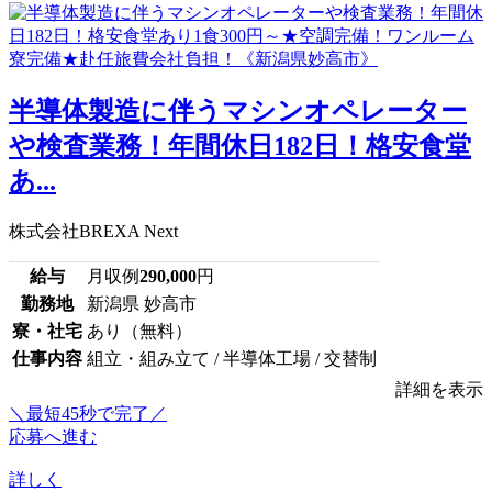
半導体製造に伴うマシンオペレーター
や検査業務！年間休日182日！格安食堂
あ...
株式会社BREXA Next
給与
月収例
290,000
円
勤務地
新潟県 妙高市
寮・社宅
あり（無料）
仕事内容
組立・組み立て / 半導体工場 / 交替制
詳細を表示
＼最短45秒で完了／
応募へ進む
詳しく