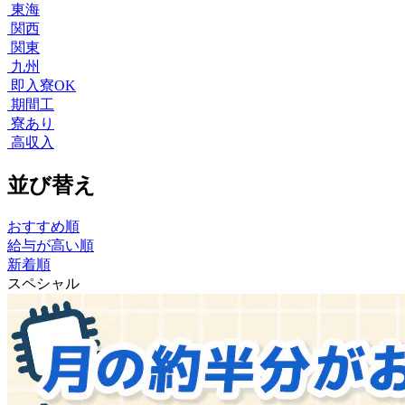
東海
関西
関東
九州
即入寮OK
期間工
寮あり
高収入
並び替え
おすすめ順
給与が高い順
新着順
スペシャル