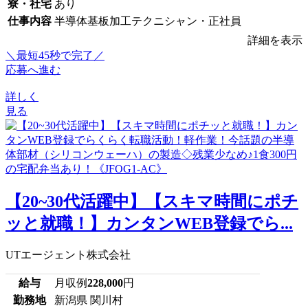
寮・社宅
あり
仕事内容
半導体基板加工テクニシャン・正社員
詳細を表示
＼最短45秒で完了／
応募へ進む
詳しく
見る
【20~30代活躍中】【スキマ時間にポチ
ッと就職！】カンタンWEB登録でら...
UTエージェント株式会社
給与
月収例
228,000
円
勤務地
新潟県 関川村