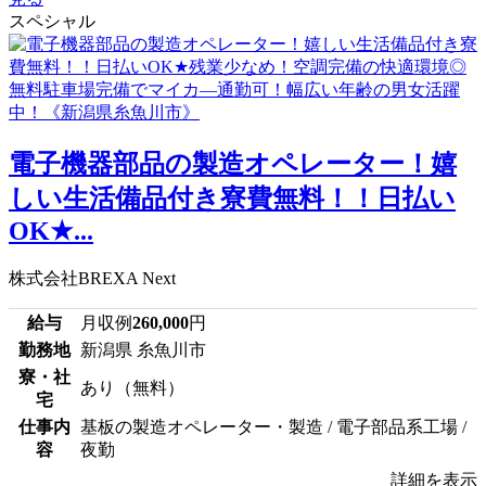
スペシャル
電子機器部品の製造オペレーター！嬉
しい生活備品付き寮費無料！！日払い
OK★...
株式会社BREXA Next
給与
月収例
260,000
円
勤務地
新潟県 糸魚川市
寮・社
あり（無料）
宅
仕事内
基板の製造オペレーター・製造 / 電子部品系工場 /
容
夜勤
詳細を表示