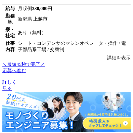
給与
月収例
330,000
円
勤務
新潟県 上越市
地
寮・
あり（無料）
社宅
仕事
シート・コンデンサのマシンオペレータ・操作 / 電
内容
子部品系工場 / 交替制
詳細を表示
＼最短45秒で完了／
応募へ進む
詳しく
見る