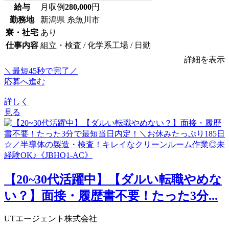
給与
月収例
280,000
円
勤務地
新潟県 糸魚川市
寮・社宅
あり
仕事内容
組立・検査 / 化学系工場 / 日勤
詳細を表示
＼最短45秒で完了／
応募へ進む
詳しく
見る
【20~30代活躍中】【ダルい転職やめな
い？】面接・履歴書不要！たった3分...
UTエージェント株式会社