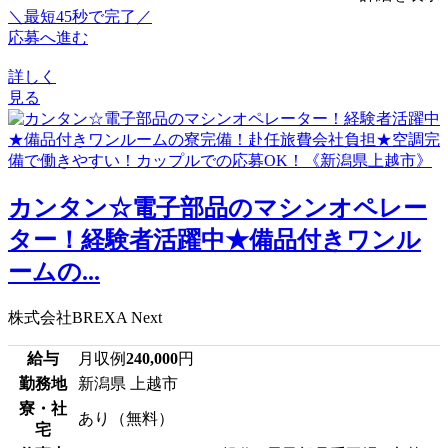
＼最短45秒で完了／
応募へ進む
詳しく
見る
カンタン☆電子部品のマシンオペレー
ター！経験者活躍中★備品付きワンル
ームの...
株式会社BREXA Next
給与
月収例
240,000
円
勤務地
新潟県 上越市
寮・社
あり（無料）
宅