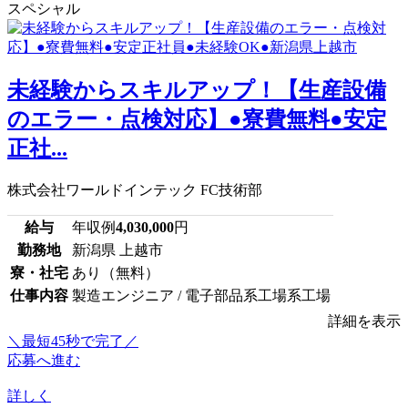
スペシャル
未経験からスキルアップ！【生産設備
のエラー・点検対応】●寮費無料●安定
正社...
株式会社ワールドインテック FC技術部
給与
年収例
4,030,000
円
勤務地
新潟県 上越市
寮・社宅
あり（無料）
仕事内容
製造エンジニア / 電子部品系工場系工場
詳細を表示
＼最短45秒で完了／
応募へ進む
詳しく