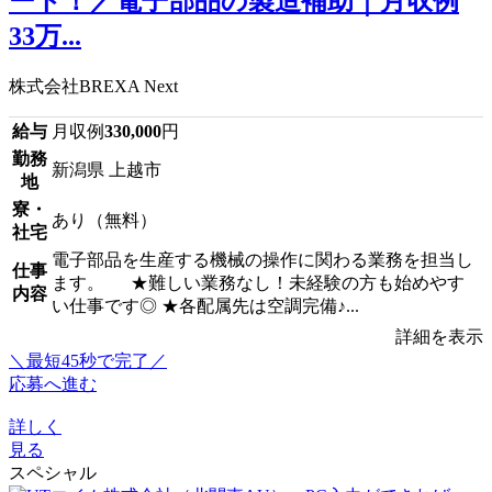
ート！／電子部品の製造補助｜月収例
33万...
株式会社BREXA Next
給与
月収例
330,000
円
勤務
新潟県 上越市
地
寮・
あり（無料）
社宅
電子部品を生産する機械の操作に関わる業務を担当し
仕事
ます。 ★難しい業務なし！未経験の方も始めやす
内容
い仕事です◎ ★各配属先は空調完備♪...
詳細を表示
＼最短45秒で完了／
応募へ進む
詳しく
見る
スペシャル