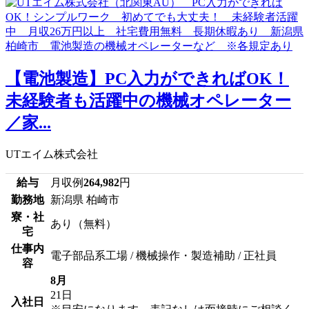
【電池製造】PC入力ができればOK！
未経験者も活躍中の機械オペレーター
／家...
UTエイム株式会社
給与
月収例
264,982
円
勤務地
新潟県 柏崎市
寮・社
あり（無料）
宅
仕事内
電子部品系工場 / 機械操作・製造補助 / 正社員
容
8月
21日
入社日