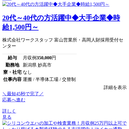
20代～40代の方活躍中◆大手企業◆時
給1,500円～
株式会社ワークスタッフ 富山営業所・高岡人財採用受付セ
ンター
給与
月収例
350,000
円
勤務地
新潟県 妙高市
寮・社宅
なし
仕事内容
運搬 / 半導体工場 / 交替制
詳細を表示
＼最短45秒で完了／
応募へ進む
詳しく
見る