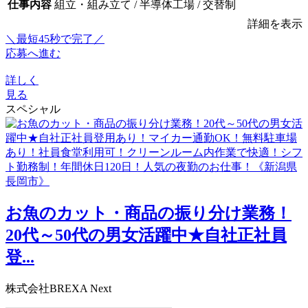
仕事内容
組立・組み立て / 半導体工場 / 交替制
詳細を表示
＼最短45秒で完了／
応募へ進む
詳しく
見る
スペシャル
お魚のカット・商品の振り分け業務！
20代～50代の男女活躍中★自社正社員
登...
株式会社BREXA Next