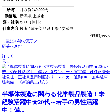
給与
月収例
240,000
円
勤務地
新潟県 上越市
寮・社宅
あり（無料）
仕事内容
検査 / 電子部品系工場 / 交替制
詳細を表示
＼最短45秒で完了／
応募へ進む
詳しく
見る
半導体製造に関わる化学製品製造！未
経験活躍中★20代～若手の男性活躍
中！備...