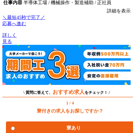
仕事内容
半導体工場 / 機械操作・製造補助 / 正社員
詳細を表示
＼最短45秒で完了／
応募へ進む
詳しく
見る
おすすめ求人
\ 質問に答えて、
をチェック！ /
1 / 4
寮付きの求人をお探しですか？
寮あり