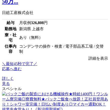
50万...
日総工産株式会社
給与
月収例
326,808
円
勤務地
新潟県 上越市
寮・社
あり（無料）
宅
仕事内
コンデンサの操作・検査 / 電子部品系工場 / 交替
容
制
詳細を表示
＼最短45秒で完了／
応募へ進む
詳しく
見る
スペシャル