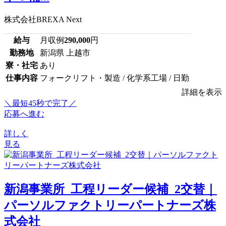
株式会社BREXA Next
給与
月収例
290,000
円
勤務地
新潟県 上越市
寮・社宅
あり
仕事内容
フォークリフト・製造 / 化学系工場 / 日勤
詳細を表示
＼最短45秒で完了／
応募へ進む
詳しく
見る
新潟事業所_工程リーダー候補_2交替｜
パーソルファクトリーパートナーズ株
式会社