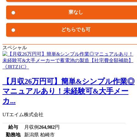
寮なし
どちらでも可
スペシャル
【月収26万円可】簡単&シンプル作業◎
マニュアルあり！未経験可&大手メー
カ...
UTエイム株式会社
給与
月収例
264,982
円
勤務地
新潟県 柏崎市