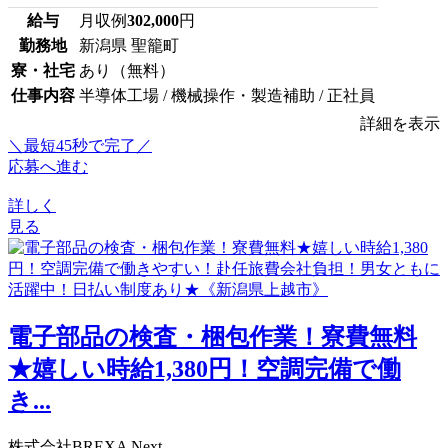
給与
月収例
302,000
円
勤務地
新潟県 聖籠町
寮・社宅
あり（無料）
仕事内容
半導体工場 / 機械操作・製造補助 / 正社員
詳細を表示
＼最短45秒で完了／
応募へ進む
詳しく
見る
電子部品の検査・梱包作業！寮費無料
★嬉しい時給1,380円！空調完備で働
き...
株式会社BREXA Next