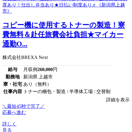
コピー機に使用するトナーの製造！寮
費無料＆赴任旅費会社負担★マイカー
通勤O...
株式会社BREXA Next
給与
月収例
260,000
円
勤務地
新潟県 上越市
寮・社宅
あり（無料）
仕事内容
トナーの梱包・製造 / 半導体工場 / 交替制
詳細を表示
＼最短45秒で完了／
応募へ進む
詳しく
見る