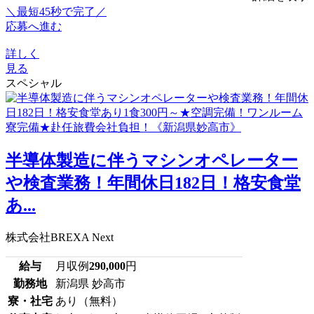
＼最短45秒で完了／
応募へ進む
詳しく
見る
スペシャル
半導体製造に伴うマシンオペレーター
や検査業務！年間休日182日！格安食堂
あ...
株式会社BREXA Next
給与
月収例
290,000
円
勤務地
新潟県 妙高市
寮・社宅
あり（無料）