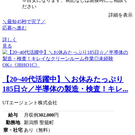
※目安になります、表記なしは面接時にご相談く
ださい
詳細を表示
＼最短45秒で完了／
応募へ進む
詳しく
見る
【20~40代活躍中】＼お休みたっぷり
185日☆／半導体の製造・検査！キレ...
UTエージェント株式会社
給与
月収例
302,000
円
勤務地
新潟県 聖籠町
寮・社宅
あり（無料）