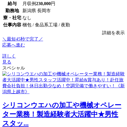
給与
月収例
230,000
円
勤務地
新潟県 長岡市
寮・社宅
なし
仕事内容
梱包 / 食品系工場 / 夜勤
詳細を表示
＼最短45秒で完了／
応募へ進む
詳しく
見る
スペシャル
シリコンウエハの加工や機械オペレー
ター業務！製造経験者大活躍中★男性
スタッ...