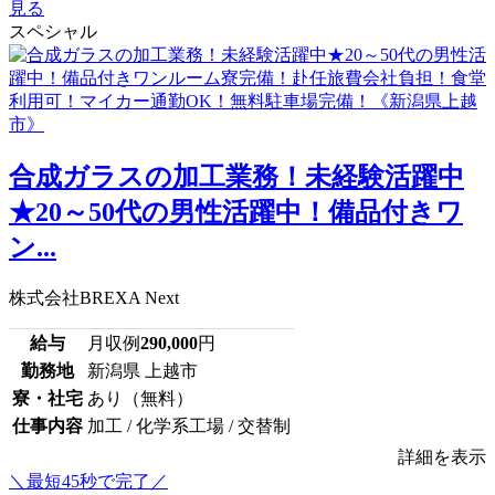
見る
スペシャル
合成ガラスの加工業務！未経験活躍中
★20～50代の男性活躍中！備品付きワ
ン...
株式会社BREXA Next
給与
月収例
290,000
円
勤務地
新潟県 上越市
寮・社宅
あり（無料）
仕事内容
加工 / 化学系工場 / 交替制
詳細を表示
＼最短45秒で完了／