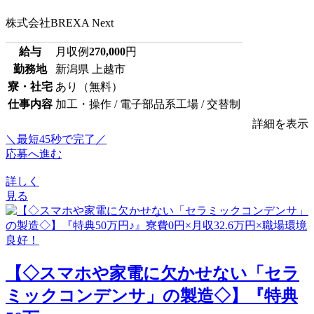
株式会社BREXA Next
給与
月収例
270,000
円
勤務地
新潟県 上越市
寮・社宅
あり（無料）
仕事内容
加工・操作 / 電子部品系工場 / 交替制
詳細を表示
＼最短45秒で完了／
応募へ進む
詳しく
見る
【◇スマホや家電に欠かせない「セラ
ミックコンデンサ」の製造◇】『特典