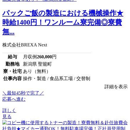
パックご飯の製造における機械操作★
時給1400円！ワンルーム寮完備◎寮費
無...
株式会社BREXA Next
給与
月収例
260,000
円
勤務地
新潟県 聖籠町
寮・社宅
あり（無料）
仕事内容
操作・製造 / 食品系工場 / 交替制
詳細を表示
＼最短45秒で完了／
応募へ進む
詳しく
見る