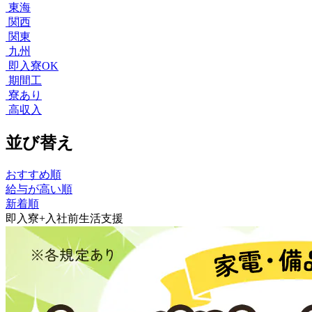
東海
関西
関東
九州
即入寮OK
期間工
寮あり
高収入
並び替え
おすすめ順
給与が高い順
新着順
即入寮+入社前生活支援