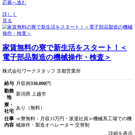
応募へ進む
詳しく
見る
家賃無料の寮で新生活をスタート！＜
電子部品製造の機械操作・検査＞
株式会社ワークスタッフ 京都営業所
給与
月収例
330,000
円
勤務
新潟県 上越市
地
寮・
あり（無料）
社宅
仕事
≪寮無料・月収33万円・派遣社員≫機械系工場での機
内容
械操作・製造オペレーター 交替制
詳細を表示