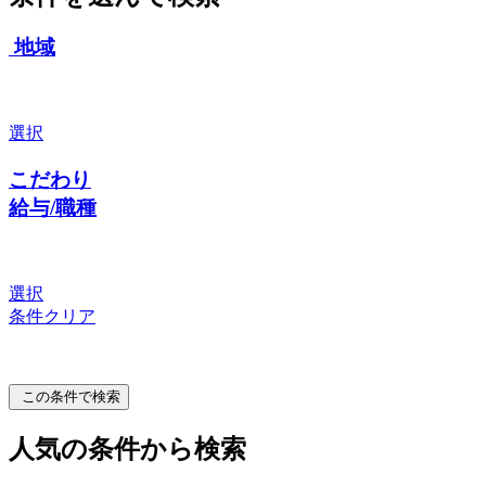
地域
選択
こだわり
給与/職種
選択
条件クリア
この条件で検索
人気の条件から検索