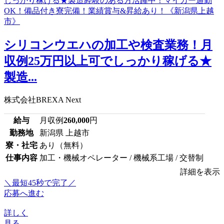
シリコンウエハの加工や検査業務！月
収例25万円以上可でしっかり稼げる★
製造...
株式会社BREXA Next
給与
月収例
260,000
円
勤務地
新潟県 上越市
寮・社宅
あり（無料）
仕事内容
加工・機械オペレーター / 機械系工場 / 交替制
詳細を表示
＼最短45秒で完了／
応募へ進む
詳しく
見る