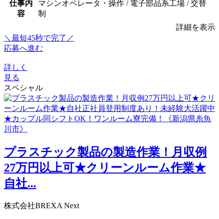
仕事内
マシンオペレータ・操作 / 電子部品系工場 / 交替
容
制
詳細を表示
＼最短45秒で完了／
応募へ進む
詳しく
見る
スペシャル
プラスチック製品の製造作業！月収例
27万円以上可★クリーンルーム作業★
自社...
株式会社BREXA Next