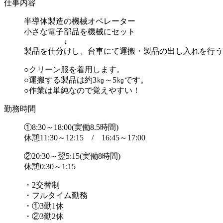
仕事内容
半導体製造の機械オペレーター
小さな電子部品を機械にセット
↓
製品を仕分けし、台車にて運搬・製品の出し入れを行う
○クリーン服を着用します。
○運搬する製品は約3㎏～5㎏です。
○作業は単純なので覚えやすい！
勤務時間
①8:30～18:00(実働8.5時間)
休憩11:30～12:15 / 16:45～17:00
②20:30～翌5:15(実働8時間)
休憩0:30～1:15
・2交替制
・フルタイム勤務
・①3勤1休
・②3勤2休