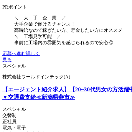
PRポイント
＼ 大 手 企 業 ／
大手企業で働けるチャンス！
高時給なので稼ぎたい方、貯金したい方にオススメ
＼ 工場見学可能 ／
事前に工場内の雰囲気を感じられるので安心◎
応募へ進む
詳しく
見る
スペシャル
株式会社ワールドインテック(A)
【エージェント紹介求人】【20~30代男女の方活
▼交通費支給≪新潟県燕市≫
スペシャル
交替制
正社員
電気・電子