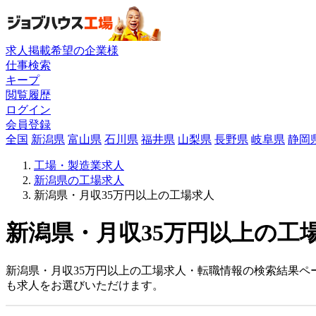
求人掲載希望の企業様
仕事検索
キープ
閲覧履歴
ログイン
会員登録
全国
新潟県
富山県
石川県
福井県
山梨県
長野県
岐阜県
静岡
工場・製造業求人
新潟県の工場求人
新潟県・月収35万円以上の工場求人
新潟県・月収35万円以上の工場
新潟県・月収35万円以上の工場求人・転職情報の検索結果ペ
も求人をお選びいただけます。