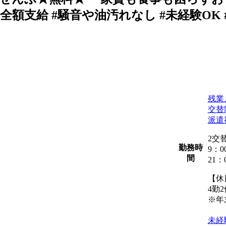
費全額支給 #騒音や油汚れなし #未経験OK
残業
交替
派遣
2交
勤務時
9：0
間
21：
【休
4勤2
※年
未経