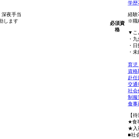
学歴
当・深夜手当
経験
動します
※職
必須資
格
▼こ
・九
・日
・未
育児
資格
赴任
交通
社会
制服
食事
【待
★食
★入
■社