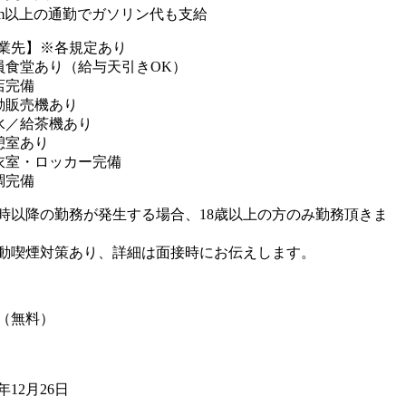
km以上の通勤でガソリン代も支給
業先】※各規定あり
員食堂あり（給与天引きOK）
店完備
動販売機あり
水／給茶機あり
憩室あり
衣室・ロッカー完備
調完備
2時以降の勤務が発生する場合、18歳以上の方のみ勤務頂きま
動喫煙対策あり、詳細は面接時にお伝えします。
（無料）
5年12月26日