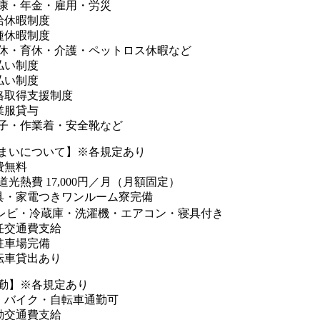
康・年金・雇用・労災
給休暇制度
種休暇制度
休・育休・介護・ペットロス休暇など
払い制度
払い制度
格取得支援制度
業服貸与
子・作業着・安全靴など
まいについて】※各規定あり
費無料
道光熱費 17,000円／月（月額固定）
具・家電つきワンルーム寮完備
レビ・冷蔵庫・洗濯機・エアコン・寝具付き
任交通費支給
駐車場完備
転車貸出あり
勤】※各規定あり
・バイク・自転車通勤可
勤交通費支給