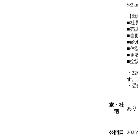
※2
【就
■社
■売
■自
■給
■休
■更
■空
・2
す。
・受
寮・社
あり
宅
202
公開日