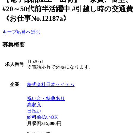
#20～50代前半活躍中 #引越し時の交通
《お仕事No.12187a》
キープ
応募へ進む
募集概要
1152051
求人番号
※電話応募で必要になります。
株式会社日本ケイテム
企業
祝い金・特典あり
高収入
日払い
給料前払いOK
月収例
315,000
円