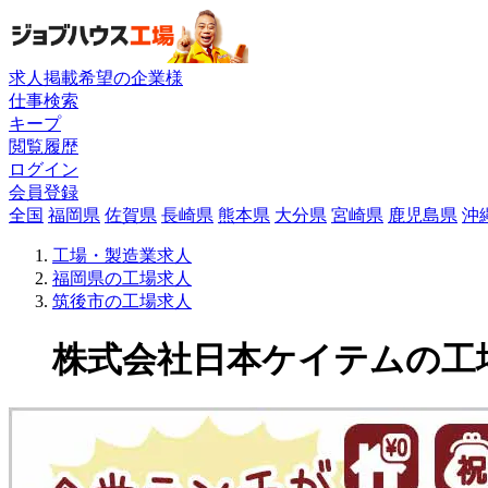
求人掲載希望の企業様
仕事検索
キープ
閲覧履歴
ログイン
会員登録
全国
福岡県
佐賀県
長崎県
熊本県
大分県
宮崎県
鹿児島県
沖
工場・製造業求人
福岡県の工場求人
筑後市の工場求人
株式会社日本ケイテムの工場求人