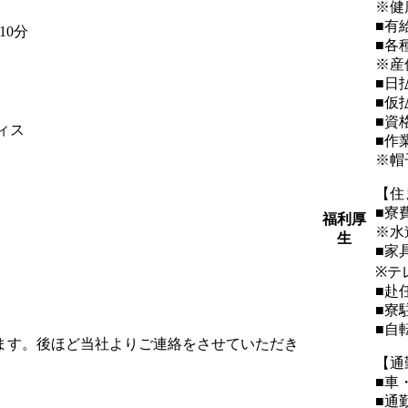
※健
■有
10分
■各
※産
■日
■仮
■資
ィス
■作
※帽
【住
■寮
福利厚
※水
生
■家
※テ
■赴
■寮
■自
します。後ほど当社よりご連絡をさせていただき
【通
■車
■通