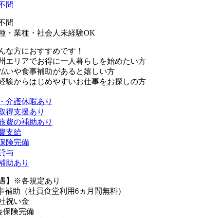
不問
不問
種・業種・社会人未経験OK
んな方におすすめです！
州エリアでお得に一人暮らしを始めたい方
払いや食事補助があると嬉しい方
経験からはじめやすいお仕事をお探しの方
・介護休暇あり
取得支援あり
旅費の補助あり
費支給
保険完備
貸与
補助あり
遇】※各規定あり
事補助（社員食堂利用6ヵ月間無料）
社祝い金
会保険完備