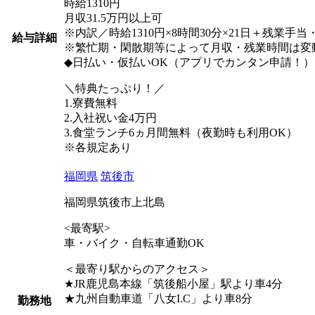
時給1310円
月収31.5万円以上可
※内訳／時給1310円×8時間30分×21日＋残業手
給与詳細
※繁忙期・閑散期等によって月収・残業時間は変
◆日払い・仮払いOK（アプリでカンタン申請！）
＼特典たっぷり！／
1.寮費無料
2.入社祝い金4万円
3.食堂ランチ6ヵ月間無料（夜勤時も利用OK）
※各規定あり
福岡県
筑後市
福岡県筑後市上北島
<最寄駅>
車・バイク・自転車通勤OK
＜最寄り駅からのアクセス＞
★JR鹿児島本線「筑後船小屋」駅より車4分
★九州自動車道「八女I.C」より車8分
勤務地