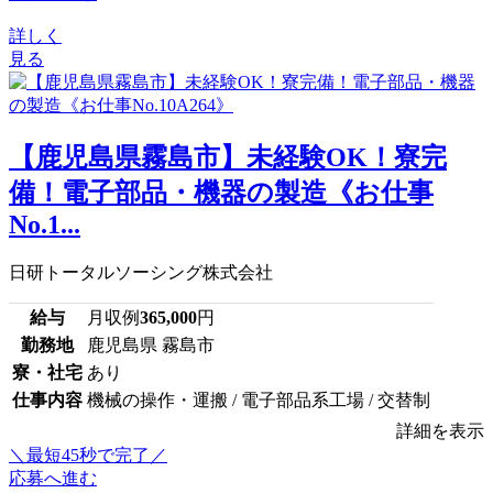
詳しく
見る
【鹿児島県霧島市】未経験OK！寮完
備！電子部品・機器の製造《お仕事
No.1...
日研トータルソーシング株式会社
給与
月収例
365,000
円
勤務地
鹿児島県 霧島市
寮・社宅
あり
仕事内容
機械の操作・運搬 / 電子部品系工場 / 交替制
詳細を表示
＼最短45秒で完了／
応募へ進む