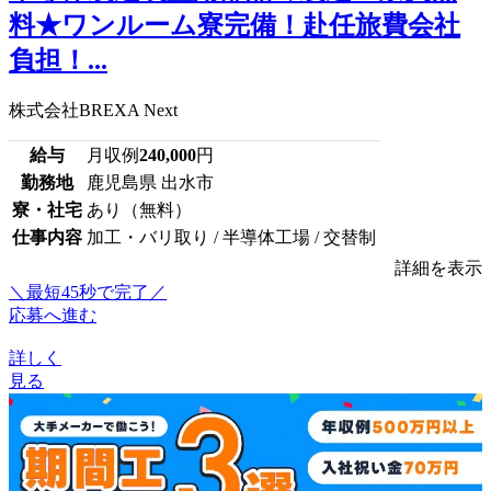
料★ワンルーム寮完備！赴任旅費会社
負担！...
株式会社BREXA Next
給与
月収例
240,000
円
勤務地
鹿児島県 出水市
寮・社宅
あり（無料）
仕事内容
加工・バリ取り / 半導体工場 / 交替制
詳細を表示
＼最短45秒で完了／
応募へ進む
詳しく
見る