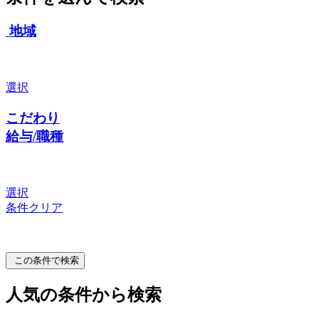
地域
選択
こだわり
給与/職種
選択
条件クリア
この条件で検索
人気の条件から検索