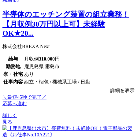
半導体のエッチング装置の組立業務！
【月収例30万円以上可】未経験
OK★20...
株式会社BREXA Next
給与
月収例
310,000
円
勤務地
鹿児島県 霧島市
寮・社宅
あり
仕事内容
組立・梱包 / 機械系工場 / 日勤
詳細を表示
＼最短45秒で完了／
応募へ進む
詳しく
見る