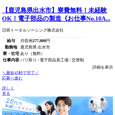
【鹿児島県出水市】寮費無料！未経験
OK！電子部品の製造《お仕事No.10A...
日研トータルソーシング株式会社
給与
月収例
277,000
円
勤務地
鹿児島県 出水市
寮・社宅
あり（無料）
仕事内容
バリ取り / 電子部品系工場 / 交替制
詳細を表示
＼最短45秒で完了／
応募へ進む
詳しく
見る