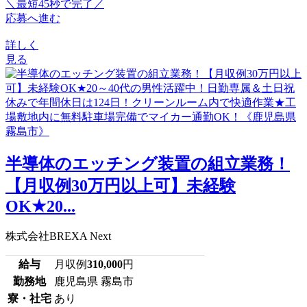
＼最短45秒で完了／
応募へ進む
詳しく
見る
半導体のエッチング装置の組立業務！
【月収例30万円以上可】未経験
OK★20...
株式会社BREXA Next
給与
月収例
310,000
円
勤務地
鹿児島県 霧島市
寮・社宅
あり