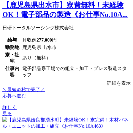
【鹿児島県出水市】寮費無料！未経験
OK！電子部品の製造《お仕事No.10A...
日研トータルソーシング株式会社
給与
月収例
277,000
円
勤務地
鹿児島県 出水市
寮・社
あり（無料）
宅
仕事内
電子部品系工場での組立・加工・プレス製造スタ
容
ッフ
詳細を表示
＼最短45秒で完了／
応募へ進む
詳しく
見る