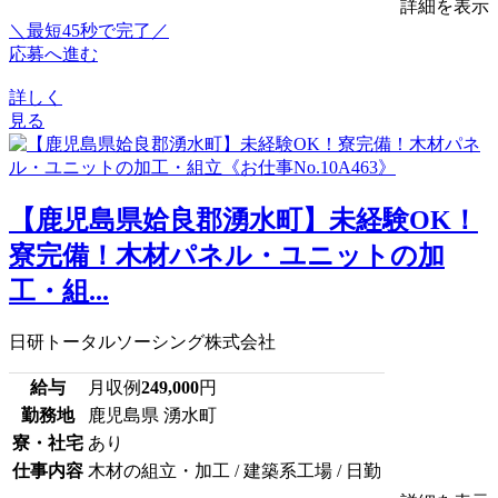
詳細を表示
＼最短45秒で完了／
応募へ進む
詳しく
見る
【鹿児島県姶良郡湧水町】未経験OK！
寮完備！木材パネル・ユニットの加
工・組...
日研トータルソーシング株式会社
給与
月収例
249,000
円
勤務地
鹿児島県 湧水町
寮・社宅
あり
仕事内容
木材の組立・加工 / 建築系工場 / 日勤