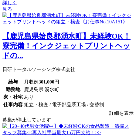
詳しく
見る
【鹿児島県姶良郡湧水町】未経験OK！
寮完備！インクジェットプリントヘッ
ドの...
日研トータルソーシング株式会社
給与
月収例
301,000
円
勤務地
鹿児島県 湧水町
寮・社宅
あり
仕事内容
組立・検査 / 電子部品系工場 / 交替制
詳細を表示
募集が停止しています