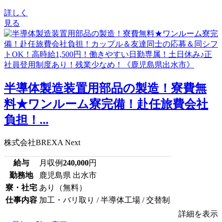
詳しく
見る
半導体製造装置用部品の製造！寮費無
料★ワンルーム寮完備！赴任旅費会社
負担！...
株式会社BREXA Next
給与
月収例
240,000
円
勤務地
鹿児島県 出水市
寮・社宅
あり（無料）
仕事内容
加工・バリ取り / 半導体工場 / 交替制
詳細を表示