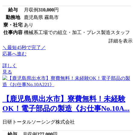
給与
月収例
310,000
円
勤務地
鹿児島県 霧島市
寮・社宅
あり
仕事内容
機械系工場での組立・加工・プレス製造スタッフ
詳細を表示
＼最短45秒で完了／
応募へ進む
詳しく
見る
【鹿児島県出水市】寮費無料！未経験
OK！電子部品の製造《お仕事No.10A...
日研トータルソーシング株式会社
給与
月収例
277,000
円