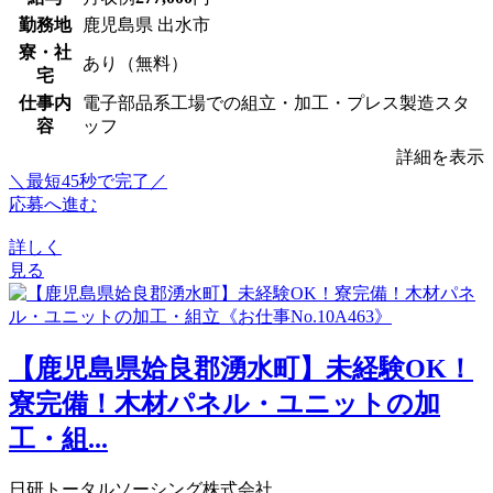
勤務地
鹿児島県 出水市
寮・社
あり（無料）
宅
仕事内
電子部品系工場での組立・加工・プレス製造スタ
容
ッフ
詳細を表示
＼最短45秒で完了／
応募へ進む
詳しく
見る
【鹿児島県姶良郡湧水町】未経験OK！
寮完備！木材パネル・ユニットの加
工・組...
日研トータルソーシング株式会社