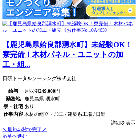
【鹿児島県姶良郡湧水町】未経験OK！
寮完備！木材パネル・ユニットの加
工・組...
日研トータルソーシング株式会社
給与
月収例
249,000
円
勤務地
鹿児島県 湧水町
寮・社宅
あり
仕事内容
木材の組立・加工 / 建築系工場 / 日勤
詳細を表示
＼最短45秒で完了／
応募へ進む