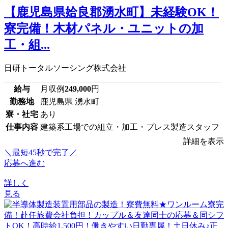
【鹿児島県姶良郡湧水町】未経験OK！
寮完備！木材パネル・ユニットの加
工・組...
日研トータルソーシング株式会社
給与
月収例
249,000
円
勤務地
鹿児島県 湧水町
寮・社宅
あり
仕事内容
建築系工場での組立・加工・プレス製造スタッフ
詳細を表示
＼最短45秒で完了／
応募へ進む
詳しく
見る