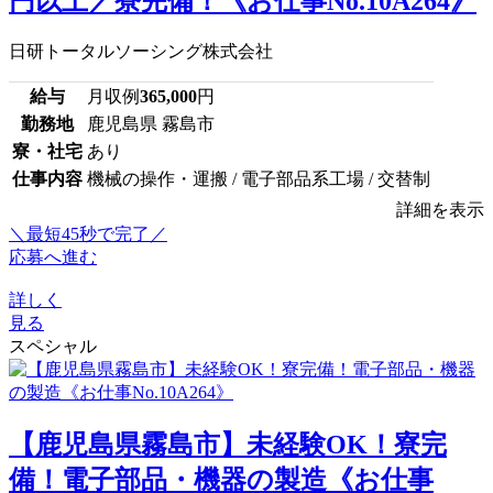
円以上／寮完備！《お仕事No.10A264》
日研トータルソーシング株式会社
給与
月収例
365,000
円
勤務地
鹿児島県 霧島市
寮・社宅
あり
仕事内容
機械の操作・運搬 / 電子部品系工場 / 交替制
詳細を表示
＼最短45秒で完了／
応募へ進む
詳しく
見る
スペシャル
【鹿児島県霧島市】未経験OK！寮完
備！電子部品・機器の製造《お仕事