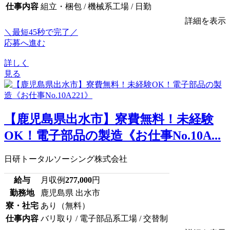
仕事内容
組立・梱包 / 機械系工場 / 日勤
詳細を表示
＼最短45秒で完了／
応募へ進む
詳しく
見る
【鹿児島県出水市】寮費無料！未経験
OK！電子部品の製造《お仕事No.10A...
日研トータルソーシング株式会社
給与
月収例
277,000
円
勤務地
鹿児島県 出水市
寮・社宅
あり（無料）
仕事内容
バリ取り / 電子部品系工場 / 交替制