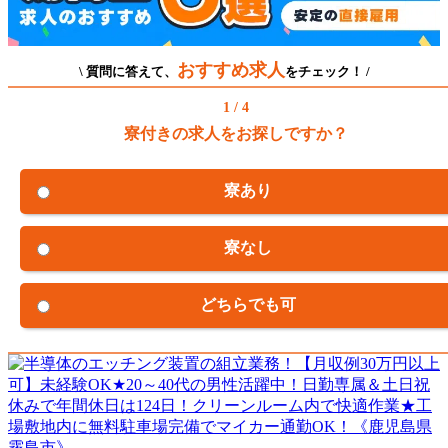
おすすめ求人
\ 質問に答えて、
をチェック！ /
1 / 4
寮付きの求人をお探しですか？
寮あり
寮なし
どちらでも可