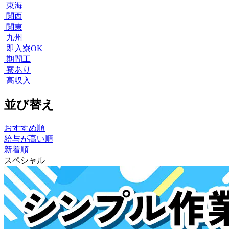
東海
関西
関東
九州
即入寮OK
期間工
寮あり
高収入
並び替え
おすすめ順
給与が高い順
新着順
スペシャル