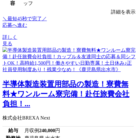
容
ッフ
詳細を表示
＼最短45秒で完了／
応募へ進む
詳しく
見る
半導体製造装置用部品の製造！寮費無
料★ワンルーム寮完備！赴任旅費会社
負担！...
株式会社BREXA Next
給与
月収例
240,000
円