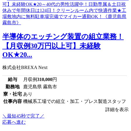
半導体のエッチング装置の組立業務！
【月収例30万円以上可】未経験
OK★20...
株式会社BREXA Next
給与
月収例
310,000
円
勤務地
鹿児島県 霧島市
寮・社宅
あり
仕事内容
機械系工場での組立・加工・プレス製造スタッフ
詳細を表示
＼最短45秒で完了／
応募へ進む