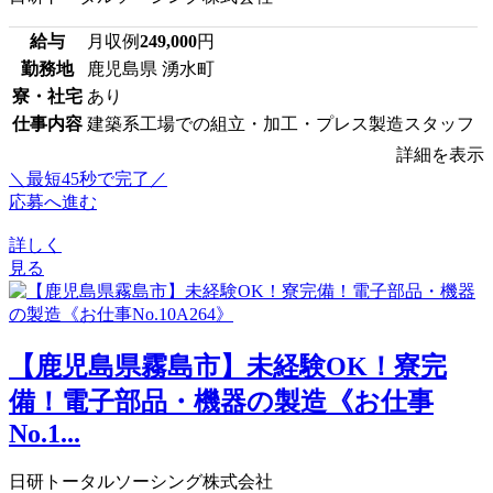
給与
月収例
249,000
円
勤務地
鹿児島県 湧水町
寮・社宅
あり
仕事内容
建築系工場での組立・加工・プレス製造スタッフ
詳細を表示
＼最短45秒で完了／
応募へ進む
詳しく
見る
【鹿児島県霧島市】未経験OK！寮完
備！電子部品・機器の製造《お仕事
No.1...
日研トータルソーシング株式会社