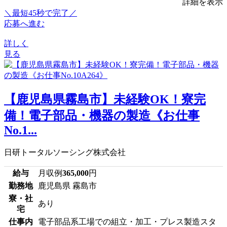
詳細を表示
＼最短45秒で完了／
応募へ進む
詳しく
見る
【鹿児島県霧島市】未経験OK！寮完
備！電子部品・機器の製造《お仕事
No.1...
日研トータルソーシング株式会社
給与
月収例
365,000
円
勤務地
鹿児島県 霧島市
寮・社
あり
宅
仕事内
電子部品系工場での組立・加工・プレス製造スタ