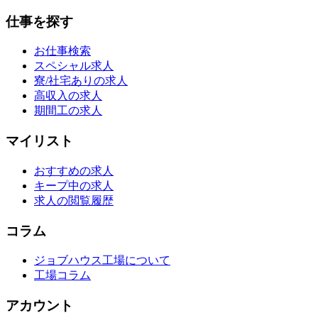
仕事を探す
お仕事検索
スペシャル求人
寮/社宅ありの求人
高収入の求人
期間工の求人
マイリスト
おすすめの求人
キープ中の求人
求人の閲覧履歴
コラム
ジョブハウス工場について
工場コラム
アカウント