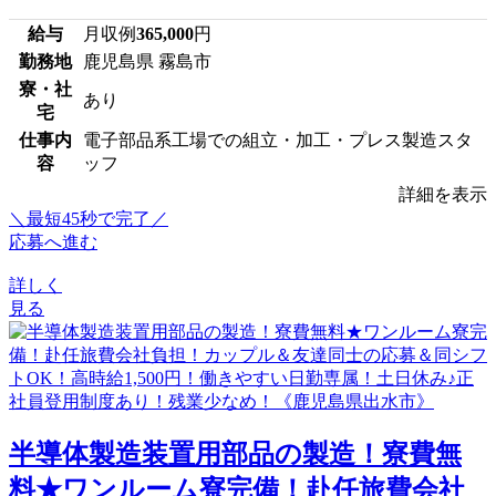
給与
月収例
365,000
円
勤務地
鹿児島県 霧島市
寮・社
あり
宅
仕事内
電子部品系工場での組立・加工・プレス製造スタ
容
ッフ
詳細を表示
＼最短45秒で完了／
応募へ進む
詳しく
見る
半導体製造装置用部品の製造！寮費無
料★ワンルーム寮完備！赴任旅費会社