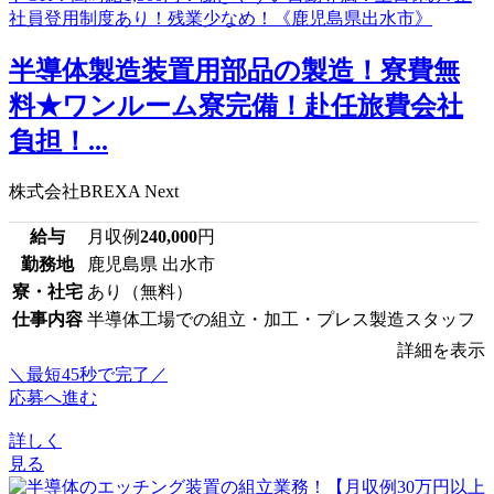
半導体製造装置用部品の製造！寮費無
料★ワンルーム寮完備！赴任旅費会社
負担！...
株式会社BREXA Next
給与
月収例
240,000
円
勤務地
鹿児島県 出水市
寮・社宅
あり（無料）
仕事内容
半導体工場での組立・加工・プレス製造スタッフ
詳細を表示
＼最短45秒で完了／
応募へ進む
詳しく
見る