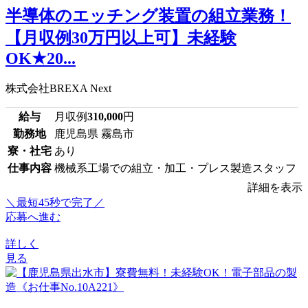
半導体のエッチング装置の組立業務！
【月収例30万円以上可】未経験
OK★20...
株式会社BREXA Next
給与
月収例
310,000
円
勤務地
鹿児島県 霧島市
寮・社宅
あり
仕事内容
機械系工場での組立・加工・プレス製造スタッフ
詳細を表示
＼最短45秒で完了／
応募へ進む
詳しく
見る