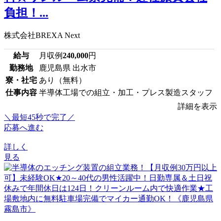
負担！...
株式会社BREXA Next
給与
月収例
240,000
円
勤務地
鹿児島県 出水市
寮・社宅
あり（無料）
仕事内容
半導体工場での組立・加工・プレス製造スタッフ
詳細を表示
＼最短45秒で完了／
応募へ進む
詳しく
見る