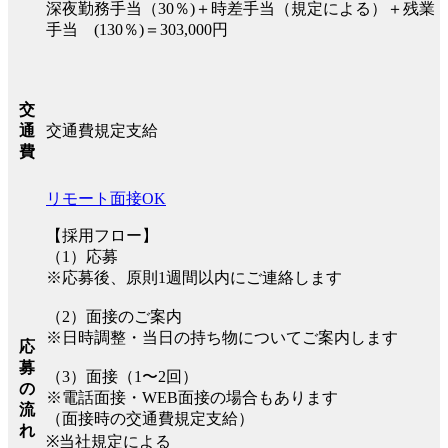
深夜勤務手当（30％)＋時差手当（規定による）＋残業
手当 (130％)＝303,000円
交
交通費規定支給
通
費
リモート面接OK
【採用フロー】
（1）応募
※応募後、原則1週間以内にご連絡します
（2）面接のご案内
※日時調整・当日の持ち物についてご案内します
応
募
（3）面接（1〜2回）
の
※電話面接・WEB面接の場合もあります
流
（面接時の交通費規定支給）
れ
※当社規定による