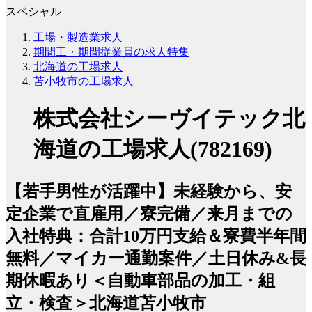
スペシャル
工場・製造業求人
期間工・期間従業員の求人特集
北海道の工場求人
苫小牧市の工場求人
株式会社シーヴイテック北
海道の工場求人(782169)
【若手男性が活躍中】未経験から、安
定企業で直雇用／寮完備／来月までの
入社特典：合計10万円支給＆寮費半年間
無料／マイカー通勤案件／土日休み&長
期休暇あり＜自動車部品の加工・組
立・検査＞北海道苫小牧市