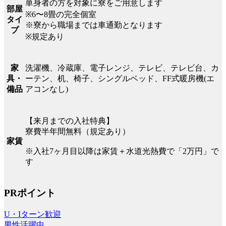
単身者の方を対象に寮をご用意します
部屋
※6〜8畳の完全個室
タイ
※寮から職場までは車通勤となります
プ
※規定あり
洗濯機、冷蔵庫、電子レンジ、テレビ、テレビ台、カ
家
ーテン、机、椅子、シングルベッド、FF式暖房機(エ
具・
アコンなし)
備品
【来月までの入社特典】
寮費半年間無料（規定あり）
家賃
※入社7ヶ月目以降は家賃＋水道光熱費で「2万円」で
す
PRポイント
U・Iターン歓迎
男性活躍中