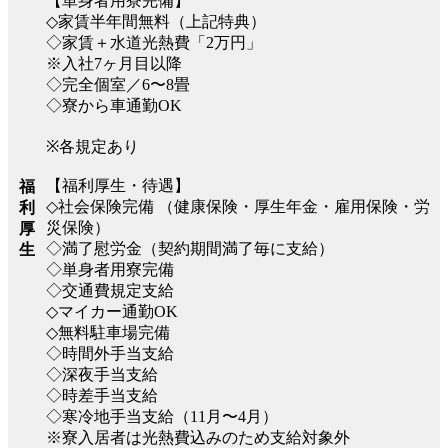
【単身者用寮完備】
◇家賃半年間無料（上記特典）
◇家賃＋水道光熱費「2万円」
※入社7ヶ月目以降
◇完全個室／6〜8畳
◇寮から車通勤OK
※各規定あり
【福利厚生・待遇】
福
◇社会保険完備 （健康保険・厚生年金・雇用保険・労
利
災保険）
厚
◇満了慰労金（契約期間満了毎に支給）
生
◇単身者用寮完備
◇交通費規定支給
◇マイカー通勤OK
◇無料駐車場完備
◇時間外手当支給
◇深夜手当支給
◇時差手当支給
◇寒冷地手当支給（11月〜4月）
※寮入居者は光熱費込みのため支給対象外