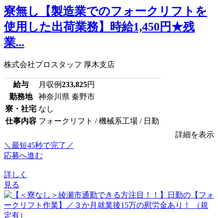
寮無し【製造業でのフォークリフトを
使用した出荷業務】時給1,450円★残
業...
株式会社プロスタッフ 厚木支店
給与
月収例
233,825
円
勤務地
神奈川県 秦野市
寮・社宅
なし
仕事内容
フォークリフト / 機械系工場 / 日勤
詳細を表示
＼最短45秒で完了／
応募へ進む
詳しく
見る