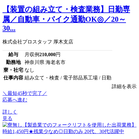
【装置の組み立て・検査業務】日勤専
属／自動車・バイク通勤OK◎／20～
30...
株式会社プロスタッフ 厚木支店
給与
月収例
210,000
円
勤務地
神奈川県 海老名市
寮・社宅
なし
仕事内容
組み立て・検査 / 電子部品系工場 / 日勤
詳細を表示
＼最短45秒で完了／
応募へ進む
詳しく
見る