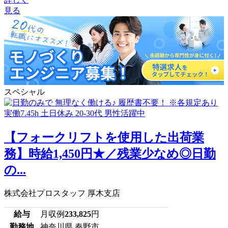
見る
スペシャル
【フォークリフトを使用した出荷業
務】時給1,450円★／残業少なめ◎日勤
の...
株式会社プロスタッフ 厚木支店
給与
月収例
233,825
円
勤務地
神奈川県 秦野市