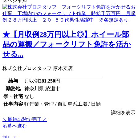
スペシャル
★【月収例28万円以上◎】ホイール部
品の運搬／フォークリフト免許を活か
せる...
株式会社プロスタッフ 厚木支店
給与
月収例
281,250
円
勤務地
神奈川県 綾瀬市
寮・社宅
なし
仕事内容
軽作業・管理 / 自動車系工場 / 日勤
詳細を表示
＼最短45秒で完了／
応募へ進む
詳しく