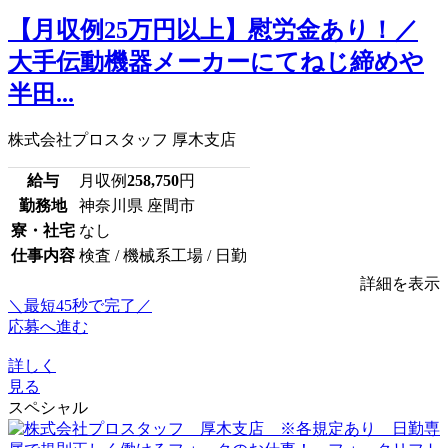
【月収例25万円以上】慰労金あり！／
大手伝動機器メーカーにてねじ締めや
半田...
株式会社プロスタッフ 厚木支店
給与
月収例
258,750
円
勤務地
神奈川県 座間市
寮・社宅
なし
仕事内容
検査 / 機械系工場 / 日勤
詳細を表示
＼最短45秒で完了／
応募へ進む
詳しく
見る
スペシャル