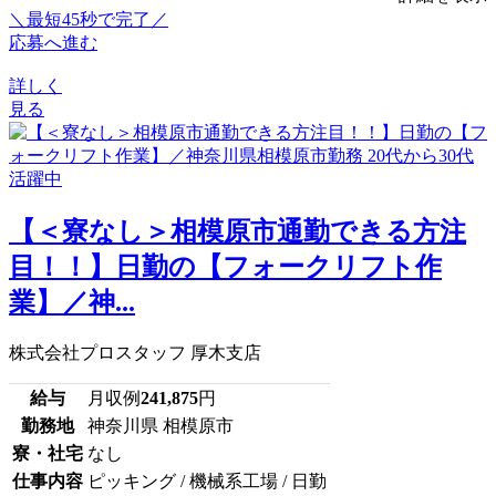
＼最短45秒で完了／
応募へ進む
詳しく
見る
【＜寮なし＞相模原市通勤できる方注
目！！】日勤の【フォークリフト作
業】／神...
株式会社プロスタッフ 厚木支店
給与
月収例
241,875
円
勤務地
神奈川県 相模原市
寮・社宅
なし
仕事内容
ピッキング / 機械系工場 / 日勤