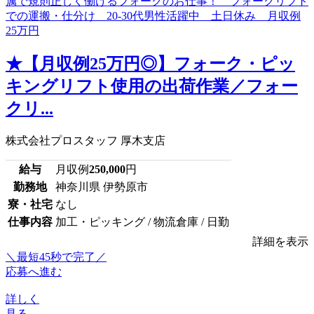
★【月収例25万円◎】フォーク・ピッ
キングリフト使用の出荷作業／フォー
クリ...
株式会社プロスタッフ 厚木支店
給与
月収例
250,000
円
勤務地
神奈川県 伊勢原市
寮・社宅
なし
仕事内容
加工・ピッキング / 物流倉庫 / 日勤
詳細を表示
＼最短45秒で完了／
応募へ進む
詳しく
見る