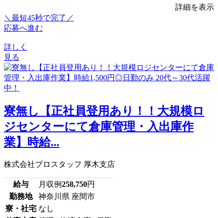
詳細を表示
＼最短45秒で完了／
応募へ進む
詳しく
見る
寮無し【正社員登用あり！！大規模ロ
ジセンターにて倉庫管理・入出庫作
業】時給...
株式会社プロスタッフ 厚木支店
給与
月収例
258,750
円
勤務地
神奈川県 座間市
寮・社宅
なし