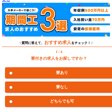
おすすめ求人
\ 質問に答えて、
をチェック！ /
1 / 4
寮付きの求人をお探しですか？
寮あり
寮なし
どちらでも可