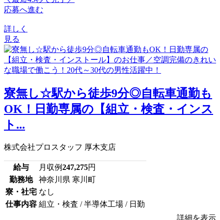
応募へ進む
詳しく
見る
寮無し☆駅から徒歩9分◎自転車通勤も
OK！日勤専属の【組立・検査・インス
ト...
株式会社プロスタッフ 厚木支店
給与
月収例
247,275
円
勤務地
神奈川県 寒川町
寮・社宅
なし
仕事内容
組立・検査 / 半導体工場 / 日勤
詳細を表示