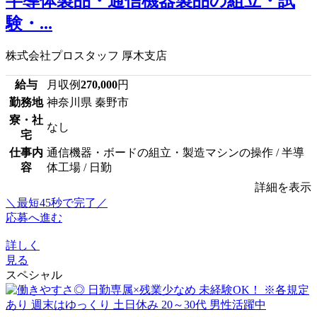
半導体製品・通信機器製品の組立・試
験・...
株式会社プロスタッフ 厚木支店
給与
月収例
270,000
円
勤務地
神奈川県 秦野市
寮・社
なし
宅
仕事内
通信機器・ボードの組立・製造マシンの操作 / 半導
容
体工場 / 日勤
詳細を表示
＼最短45秒で完了／
応募へ進む
詳しく
見る
スペシャル