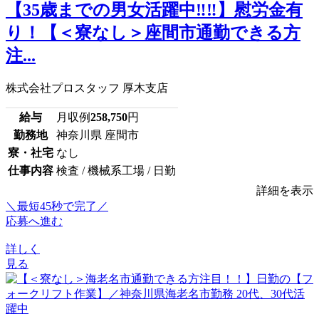
【35歳までの男女活躍中‼‼】慰労金有
り！【＜寮なし＞座間市通勤できる方
注...
株式会社プロスタッフ 厚木支店
給与
月収例
258,750
円
勤務地
神奈川県 座間市
寮・社宅
なし
仕事内容
検査 / 機械系工場 / 日勤
詳細を表示
＼最短45秒で完了／
応募へ進む
詳しく
見る