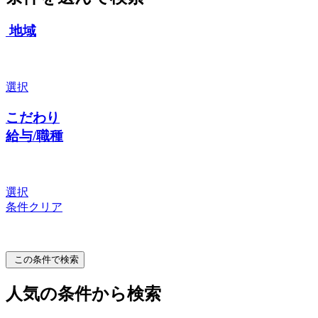
地域
選択
こだわり
給与/職種
選択
条件クリア
この条件で検索
人気の条件から検索