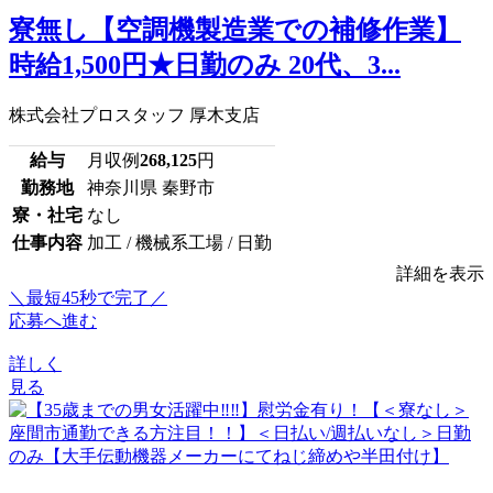
寮無し【空調機製造業での補修作業】
時給1,500円★日勤のみ 20代、3...
株式会社プロスタッフ 厚木支店
給与
月収例
268,125
円
勤務地
神奈川県 秦野市
寮・社宅
なし
仕事内容
加工 / 機械系工場 / 日勤
詳細を表示
＼最短45秒で完了／
応募へ進む
詳しく
見る