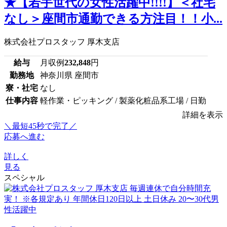
★【若手世代の女性活躍中!!!!】＜社宅
なし＞座間市通勤できる方注目！！小...
株式会社プロスタッフ 厚木支店
給与
月収例
232,848
円
勤務地
神奈川県 座間市
寮・社宅
なし
仕事内容
軽作業・ピッキング / 製薬化粧品系工場 / 日勤
詳細を表示
＼最短45秒で完了／
応募へ進む
詳しく
見る
スペシャル