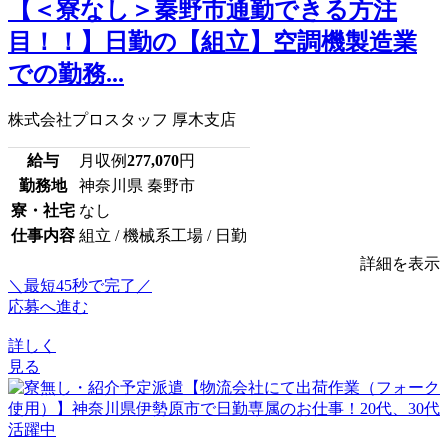
【＜寮なし＞秦野市通勤できる方注
目！！】日勤の【組立】空調機製造業
での勤務...
株式会社プロスタッフ 厚木支店
給与
月収例
277,070
円
勤務地
神奈川県 秦野市
寮・社宅
なし
仕事内容
組立 / 機械系工場 / 日勤
詳細を表示
＼最短45秒で完了／
応募へ進む
詳しく
見る