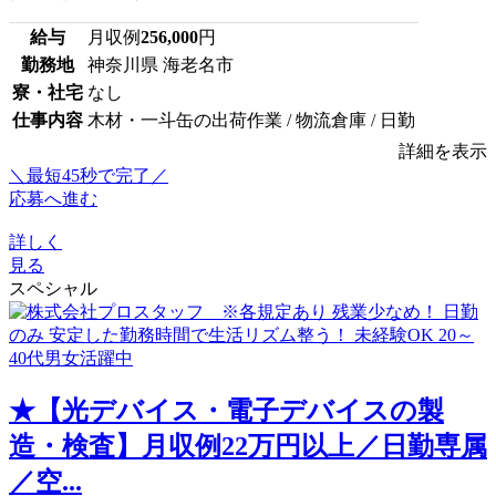
給与
月収例
256,000
円
勤務地
神奈川県 海老名市
寮・社宅
なし
仕事内容
木材・一斗缶の出荷作業 / 物流倉庫 / 日勤
詳細を表示
＼最短45秒で完了／
応募へ進む
詳しく
見る
スペシャル
★【光デバイス・電子デバイスの製
造・検査】月収例22万円以上／日勤専属
／空...