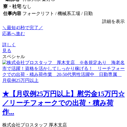
寮・社宅
なし
仕事内容
フォークリフト / 機械系工場 / 日勤
詳細を表示
＼最短45秒で完了／
応募へ進む
詳しく
見る
スペシャル
★【月収例25万円以上】慰労金15万円☆
／リーチフォークでの出荷・積み荷
作...
株式会社プロスタッフ 厚木支店