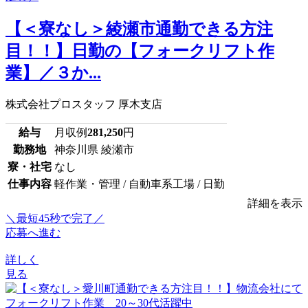
【＜寮なし＞綾瀬市通勤できる方注
目！！】日勤の【フォークリフト作
業】／３か...
株式会社プロスタッフ 厚木支店
給与
月収例
281,250
円
勤務地
神奈川県 綾瀬市
寮・社宅
なし
仕事内容
軽作業・管理 / 自動車系工場 / 日勤
詳細を表示
＼最短45秒で完了／
応募へ進む
詳しく
見る