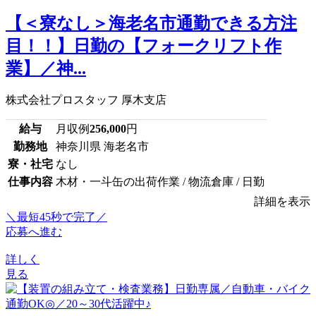
【＜寮なし＞海老名市通勤できる方注
目！！】日勤の【フォークリフト作
業】／神...
株式会社プロスタッフ 厚木支店
給与
月収例
256,000
円
勤務地
神奈川県 海老名市
寮・社宅
なし
仕事内容
木材・一斗缶の出荷作業 / 物流倉庫 / 日勤
詳細を表示
＼最短45秒で完了／
応募へ進む
詳しく
見る