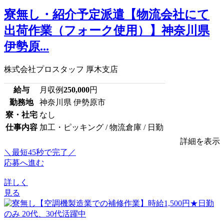
寮無し・紹介予定派遣【物流会社にて
出荷作業（フォーク使用）】神奈川県
伊勢原...
株式会社プロスタッフ 厚木支店
給与
月収例
250,000
円
勤務地
神奈川県 伊勢原市
寮・社宅
なし
仕事内容
加工・ピッキング / 物流倉庫 / 日勤
詳細を表示
＼最短45秒で完了／
応募へ進む
詳しく
見る