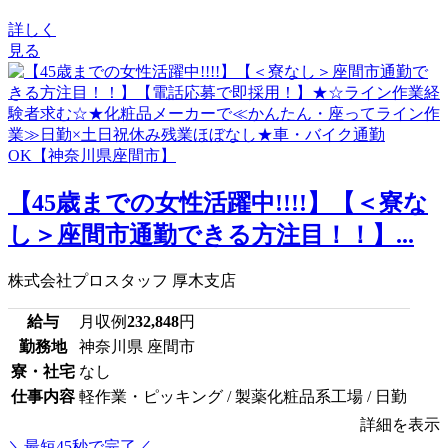
詳しく
見る
【45歳までの女性活躍中!!!!】【＜寮な
し＞座間市通勤できる方注目！！】...
株式会社プロスタッフ 厚木支店
給与
月収例
232,848
円
勤務地
神奈川県 座間市
寮・社宅
なし
仕事内容
軽作業・ピッキング / 製薬化粧品系工場 / 日勤
詳細を表示
＼最短45秒で完了／