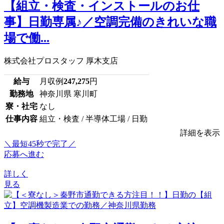
【組立・検査・インストールのお仕
事】日勤専属♪／空調完備のきれいな職
場で働...
株式会社プロスタッフ 厚木支店
給与
月収例
247,275
円
勤務地
神奈川県 寒川町
寮・社宅
なし
仕事内容
組立・検査 / 半導体工場 / 日勤
詳細を表示
＼最短45秒で完了／
応募へ進む
詳しく
見る