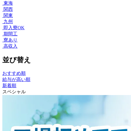
東海
関西
関東
九州
即入寮OK
期間工
寮あり
高収入
並び替え
おすすめ順
給与が高い順
新着順
スペシャル