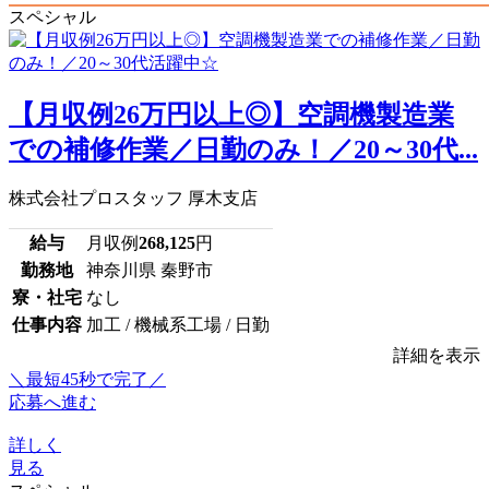
スペシャル
【月収例26万円以上◎】空調機製造業
での補修作業／日勤のみ！／20～30代...
株式会社プロスタッフ 厚木支店
給与
月収例
268,125
円
勤務地
神奈川県 秦野市
寮・社宅
なし
仕事内容
加工 / 機械系工場 / 日勤
詳細を表示
＼最短45秒で完了／
応募へ進む
詳しく
見る