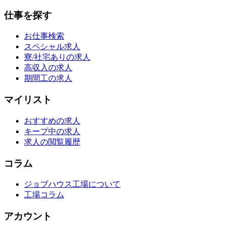
仕事を探す
お仕事検索
スペシャル求人
寮/社宅ありの求人
高収入の求人
期間工の求人
マイリスト
おすすめの求人
キープ中の求人
求人の閲覧履歴
コラム
ジョブハウス工場について
工場コラム
アカウント