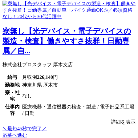
寮無し【光デバイス・電子デバイスの
製造・検査】働きやすさ抜群！日勤専
属／自...
株式会社プロスタッフ 厚木支店
給与
月収例
226,140
円
勤務地
神奈川県 厚木市
寮・社
なし
宅
仕事内
医療機器・通信機器の検査・製造 / 電子部品系工場
容
/ 日勤
詳細を表示
＼最短45秒で完了／
応募へ進む