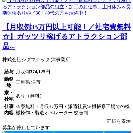
【月収例35万円以上可能！／社宅費無料
☆】ガッツリ稼げるアトラクション部
品...
株式会社シグマテック 津事業所
給与
月収例
374,125
円
勤務
三重県 津市
地
寮・
あり（無料）
社宅
仕事
≪寮無料・月収37万円・派遣社員≫機械系工場での機
内容
械操作・製造オペレーター 交替制
詳細を表示
募集が停止しています