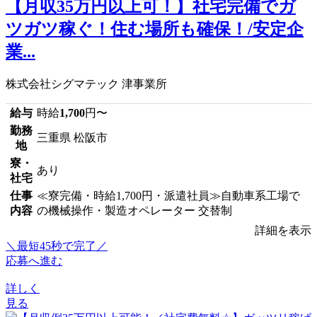
【月収35万円以上可！】社宅完備でガ
ツガツ稼ぐ！住む場所も確保！/安定企
業...
株式会社シグマテック 津事業所
給与
時給
1,700
円〜
勤務
三重県 松阪市
地
寮・
あり
社宅
仕事
≪寮完備・時給1,700円・派遣社員≫自動車系工場で
内容
の機械操作・製造オペレーター 交替制
詳細を表示
＼最短45秒で完了／
応募へ進む
詳しく
見る