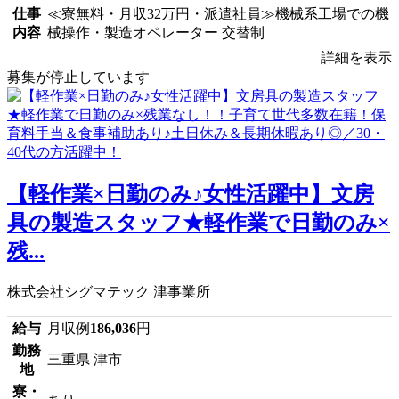
仕事
≪寮無料・月収32万円・派遣社員≫機械系工場での機
内容
械操作・製造オペレーター 交替制
詳細を表示
募集が停止しています
【軽作業×日勤のみ♪女性活躍中】文房
具の製造スタッフ★軽作業で日勤のみ×
残...
株式会社シグマテック 津事業所
給与
月収例
186,036
円
勤務
三重県 津市
地
寮・