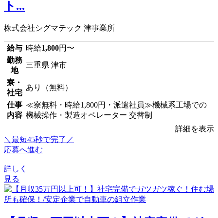
ト...
株式会社シグマテック 津事業所
給与
時給
1,800
円〜
勤務
三重県 津市
地
寮・
あり（無料）
社宅
仕事
≪寮無料・時給1,800円・派遣社員≫機械系工場での
内容
機械操作・製造オペレーター 交替制
詳細を表示
＼最短45秒で完了／
応募へ進む
詳しく
見る