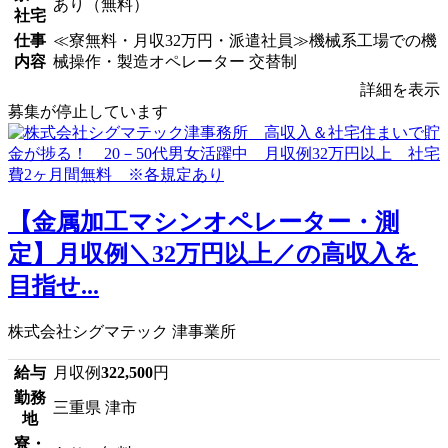
あり（無料）
社宅
仕事
≪寮無料・月収32万円・派遣社員≫機械系工場での機
内容
械操作・製造オペレーター 交替制
詳細を表示
募集が停止しています
【金属加工マシンオペレーター・測
定】月収例＼32万円以上／の高収入を
目指せ...
株式会社シグマテック 津事業所
給与
月収例
322,500
円
勤務
三重県 津市
地
寮・