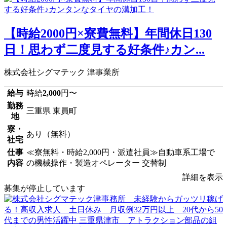
【時給2000円×寮費無料】年間休日130
日！思わず二度見する好条件♪カン...
株式会社シグマテック 津事業所
給与
時給
2,000
円〜
勤務
三重県 東員町
地
寮・
あり（無料）
社宅
仕事
≪寮無料・時給2,000円・派遣社員≫自動車系工場で
内容
の機械操作・製造オペレーター 交替制
詳細を表示
募集が停止しています