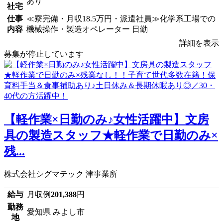
あり
社宅
仕事
≪寮完備・月収18.5万円・派遣社員≫化学系工場での
内容
機械操作・製造オペレーター 日勤
詳細を表示
募集が停止しています
【軽作業×日勤のみ♪女性活躍中】文房
具の製造スタッフ★軽作業で日勤のみ×
残...
株式会社シグマテック 津事業所
給与
月収例
201,388
円
勤務
愛知県 みよし市
地