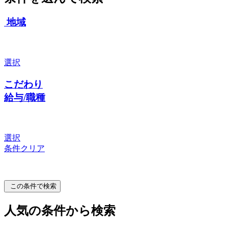
地域
選択
こだわり
給与/職種
選択
条件クリア
この条件で検索
人気の条件から検索