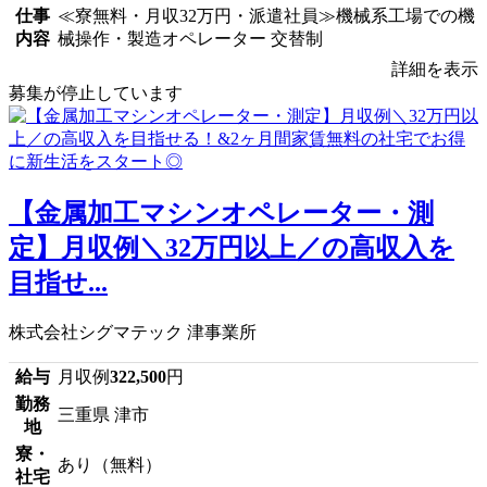
仕事
≪寮無料・月収32万円・派遣社員≫機械系工場での機
内容
械操作・製造オペレーター 交替制
詳細を表示
募集が停止しています
【金属加工マシンオペレーター・測
定】月収例＼32万円以上／の高収入を
目指せ...
株式会社シグマテック 津事業所
給与
月収例
322,500
円
勤務
三重県 津市
地
寮・
あり（無料）
社宅