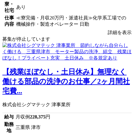
寮・
あり
社宅
仕事
≪寮完備・月収20万円・派遣社員≫化学系工場での
内容
機械操作・製造オペレーター 日勤
詳細を表示
募集が停止しています
【残業ほぼなし・土日休み】無理なく
働ける部品の洗浄のお仕事／2ヶ月間社
宅費...
株式会社シグマテック 津事業所
給与
月収例
228,375
円
勤務
三重県 津市
地