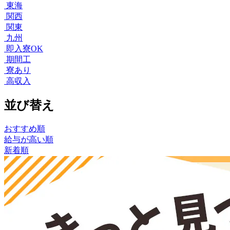
東海
関西
関東
九州
即入寮OK
期間工
寮あり
高収入
並び替え
おすすめ順
給与が高い順
新着順