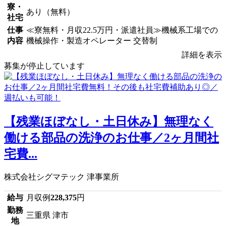
寮・
あり（無料）
社宅
仕事
≪寮無料・月収22.5万円・派遣社員≫機械系工場での
内容
機械操作・製造オペレーター 交替制
詳細を表示
募集が停止しています
【残業ほぼなし・土日休み】無理なく
働ける部品の洗浄のお仕事／2ヶ月間社
宅費...
株式会社シグマテック 津事業所
給与
月収例
228,375
円
勤務
三重県 津市
地