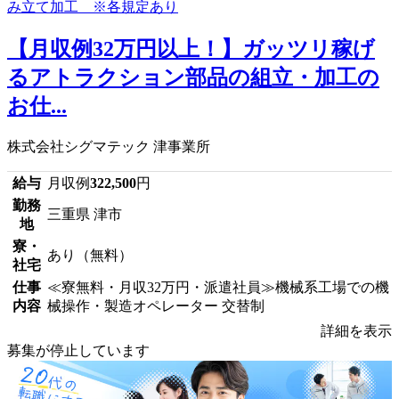
【月収例32万円以上！】ガッツリ稼げ
るアトラクション部品の組立・加工の
お仕...
株式会社シグマテック 津事業所
給与
月収例
322,500
円
勤務
三重県 津市
地
寮・
あり（無料）
社宅
仕事
≪寮無料・月収32万円・派遣社員≫機械系工場での機
内容
械操作・製造オペレーター 交替制
詳細を表示
募集が停止しています