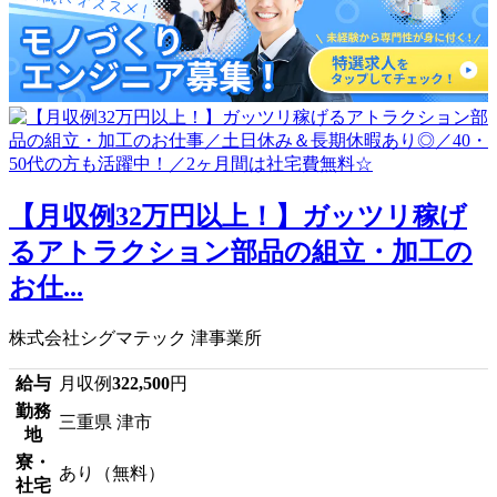
【月収例32万円以上！】ガッツリ稼げ
るアトラクション部品の組立・加工の
お仕...
株式会社シグマテック 津事業所
給与
月収例
322,500
円
勤務
三重県 津市
地
寮・
あり（無料）
社宅