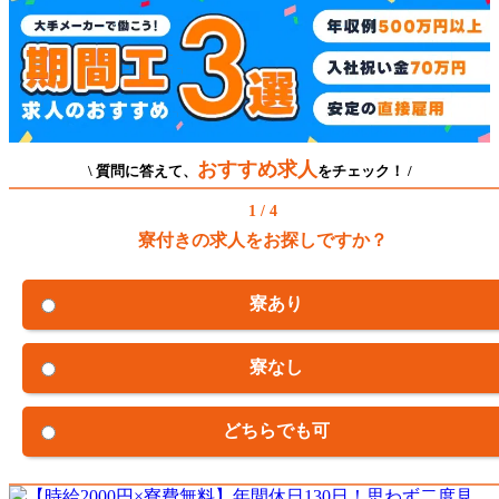
おすすめ求人
\ 質問に答えて、
をチェック！ /
1 / 4
寮付きの求人をお探しですか？
寮あり
寮なし
どちらでも可