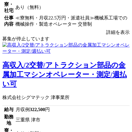
寮・
あり（無料）
社宅
仕事
≪寮無料・月収22.5万円・派遣社員≫機械系工場での
内容
機械操作・製造オペレーター 交替制
詳細を表示
募集が停止しています
高収入/2交替/アトラクション部品の金
属加工マシンオペレーター・測定/週払
い可
株式会社シグマテック 津事業所
給与
月収例
322,500
円
勤務
三重県 津市
地
寮・