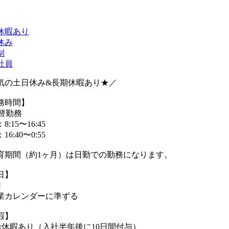
休暇あり
休み
制
社員
気の土日休み&長期休暇あり★／
務時間】
交替勤務
8:15〜16:45
16:40〜0:55
育期間（約1ヶ月）は日勤での勤務になります。
日】
日
業カレンダーに準ずる
暇】
給休暇あり（入社半年後に10日間付与）