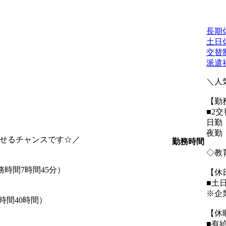
長期
土日
交替
派遣
＼人
【勤
■2
日勤：
夜勤：
指せるチャンスです☆／
勤務時間
◇教
勤務時間7時間45分）
【休
■土
※企
業時間40時間）
【休
■有