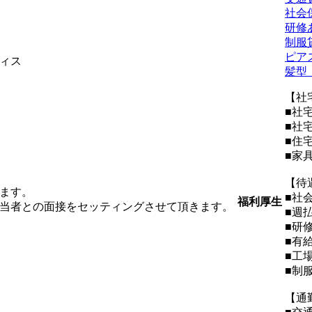
社会
研修
制服
ピア
ィス
髪型
【社
■社
■社
■住宅
■家
【待
ます。
■社
福利厚生
当者との面接をセッティングさせて頂きます。
■週
■研
■有
。
■工
■制
【通