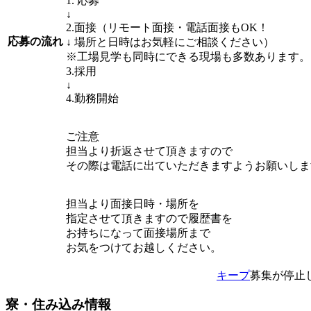
1. 応募
↓
2.面接（リモート面接・電話面接もOK！
応募の流れ
↓ 場所と日時はお気軽にご相談ください）
※工場見学も同時にできる現場も多数あります。
3.採用
↓
4.勤務開始
ご注意
担当より折返させて頂きますので
その際は電話に出ていただきますようお願いしま
担当より面接日時・場所を
指定させて頂きますので履歴書を
お持ちになって面接場所まで
お気をつけてお越しください。
キープ
募集が停止
寮・住み込み情報