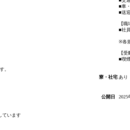
■交
■車
■送
【職
■社
※各
【受
■喫
す。
あり
寮・社宅
202
公開日
しています