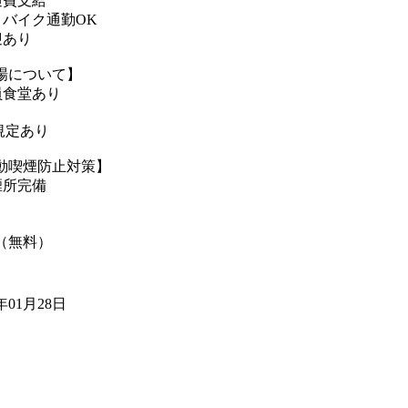
通費支給
・バイク通勤OK
迎あり
場について】
員食堂あり
規定あり
動喫煙防止対策】
煙所完備
（無料）
5年01月28日