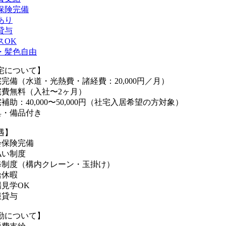
保険完備
あり
貸与
スOK
・髪色自由
宅について】
宅完備（水道・光熱費・諸経費：20,000円／月）
宅費無料（入社〜2ヶ月）
補助：40,000〜50,000円（社宅入居希望の方対象）
具・備品付き
遇】
会保険完備
払い制度
修制度（構内クレーン・玉掛け）
給休暇
場見学OK
服貸与
勤について】