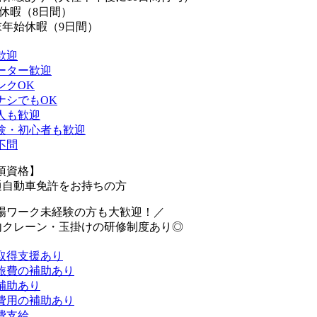
W休暇（8日間）
末年始休暇（9日間）
歓迎
ーター歓迎
ンクOK
ナシでもOK
人も歓迎
験・初心者も歓迎
不問
須資格】
通自動車免許をお持ちの方
場ワーク未経験の方も大歓迎！／
内クレーン・玉掛けの研修制度あり◎
取得支援あり
旅費の補助あり
補助あり
費用の補助あり
費支給