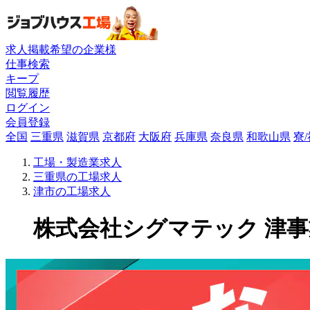
求人掲載希望の企業様
仕事検索
キープ
閲覧履歴
ログイン
会員登録
全国
三重県
滋賀県
京都府
大阪府
兵庫県
奈良県
和歌山県
寮
工場・製造業求人
三重県の工場求人
津市の工場求人
株式会社シグマテック 津事業所