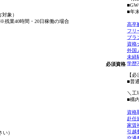
■G
■年
の方対象）
※残業40時間・20日稼働の場合
高卒
フリ
）
ブラ
資格
外国
未経
学歴
必須資格
【必
■普
＼工
■構
資格
赴任
家賃
引越
さい）
交通