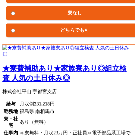
寮なし
どちらでも可
★寮費補助あり★家族寮あり◎組立検
査 人気の土日休み◎
株式会社平山 宇都宮支店
給与
月収例
231,218
円
勤務地
福島県 南相馬市
寮・社
あり（無料）
宅
仕事内
≪寮無料・月収23万円・正社員≫電子部品系工場で