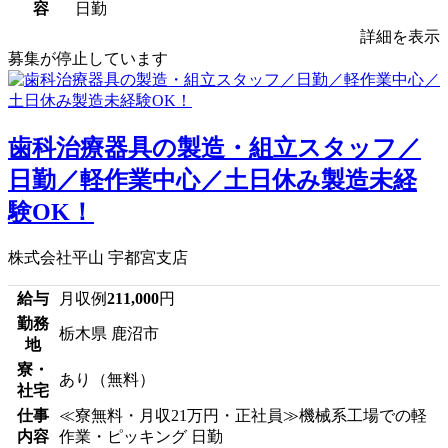
容
日勤
詳細を表示
募集が停止しています
歯科治療器具の製造・組立スタッフ／
日勤／軽作業中心／土日休み製造未経
験OK！
株式会社平山 宇都宮支店
給与
月収例
211,000
円
勤務
栃木県 鹿沼市
地
寮・
あり（無料）
社宅
仕事
≪寮無料・月収21万円・正社員≫機械系工場での軽
内容
作業・ピッキング 日勤