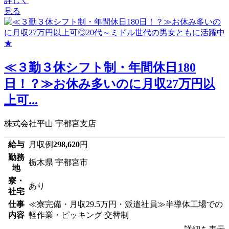
詳しく
見る
≪３勤３休シフト制・年間休日180
日！？≫お休み多いのに月収27万円以
上可...
株式会社平山 宇都宮支店
給与
月収例
298,620
円
勤務
栃木県 宇都宮市
地
寮・
あり
社宅
仕事
≪寮完備・月収29.5万円・派遣社員≫半導体工場での
内容
軽作業・ピッキング 交替制