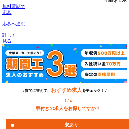
詳細を表示
無料電話で
応募
応募へ進む
詳しく
見る
おすすめ求人
\ 質問に答えて、
をチェック！ /
1 / 4
寮付きの求人をお探しですか？
寮あり