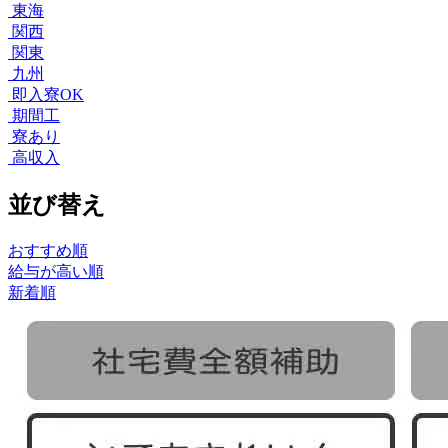
東海
関西
関東
九州
即入寮OK
期間工
寮あり
高収入
並び替え
おすすめ順
給与が高い順
新着順