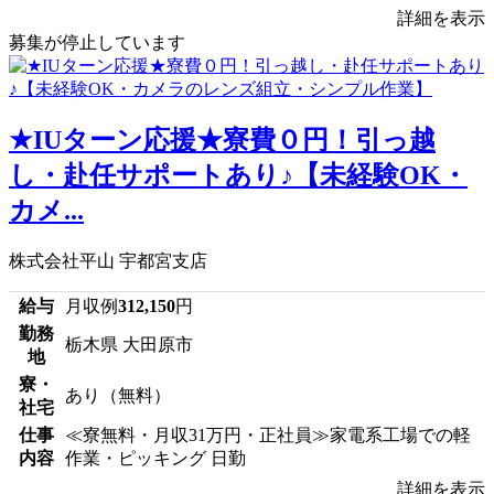
詳細を表示
募集が停止しています
★IUターン応援★寮費０円！引っ越
し・赴任サポートあり♪【未経験OK・
カメ...
株式会社平山 宇都宮支店
給与
月収例
312,150
円
勤務
栃木県 大田原市
地
寮・
あり（無料）
社宅
仕事
≪寮無料・月収31万円・正社員≫家電系工場での軽
内容
作業・ピッキング 日勤
詳細を表示