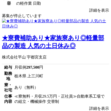
容
の軽作業 日勤
詳細を表示
募集が停止しています
★寮費補助あり★家族寮あり◎軽量部
品の製造 人気の土日休み◎
株式会社平山 宇都宮支店
給与
月収例
297,500
円
勤務
栃木県 上三川町
地
寮・
あり（無料）
社宅
仕事
≪寮無料・月収29.5万円・正社員≫自動車系工場で
内容
の組立・機械操作 交替制
詳細を表示