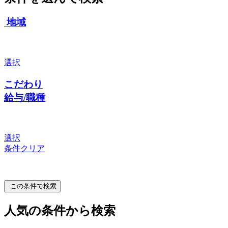
地域
選択
こだわり
給与/職種
選択
条件クリア
この条件で検索
人気の条件から検索