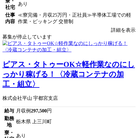
寮・
あり
社宅
仕事
≪寮完備・月収25万円・正社員≫半導体工場での軽
内容
作業・ピッキング 交替制
詳細を表示
募集が停止しています
ピアス・タトゥーOK☆軽作業なのにし
っかり稼げる！〈冷蔵コンテナの加
工・組立〉
株式会社平山 宇都宮支店
給与
月収例
297,500
円
勤務
栃木県 上三川町
地
寮・
あり