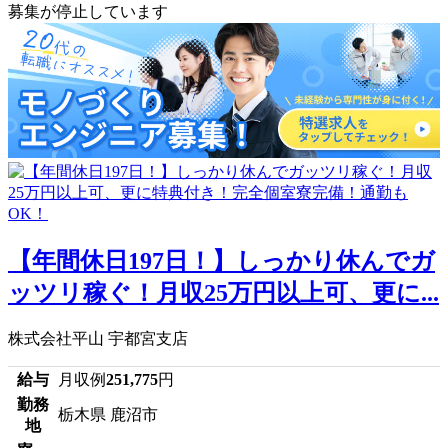
募集が停止しています
【年間休日197日！】しっかり休んでガ
ッツリ稼ぐ！月収25万円以上可、更に...
株式会社平山 宇都宮支店
給与
月収例
251,775
円
勤務
栃木県 鹿沼市
地