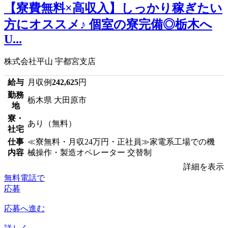
【寮費無料×高収入】しっかり稼ぎたい
方にオススメ♪ 個室の寮完備◎栃木へ
U...
株式会社平山 宇都宮支店
給与
月収例
242,625
円
勤務
栃木県 大田原市
地
寮・
あり（無料）
社宅
仕事
≪寮無料・月収24万円・正社員≫家電系工場での機
内容
械操作・製造オペレーター 交替制
詳細を表示
無料電話で
応募
応募へ進む