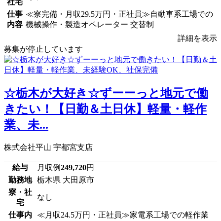
社宅
仕事
≪寮完備・月収29.5万円・正社員≫自動車系工場での
内容
機械操作・製造オペレーター 交替制
詳細を表示
募集が停止しています
☆栃木が大好き☆ずーーっと地元で働
きたい！【日勤＆土日休】軽量・軽作
業、未...
株式会社平山 宇都宮支店
給与
月収例
249,720
円
勤務地
栃木県 大田原市
寮・社
なし
宅
仕事内
≪月収24.5万円・正社員≫家電系工場での軽作業