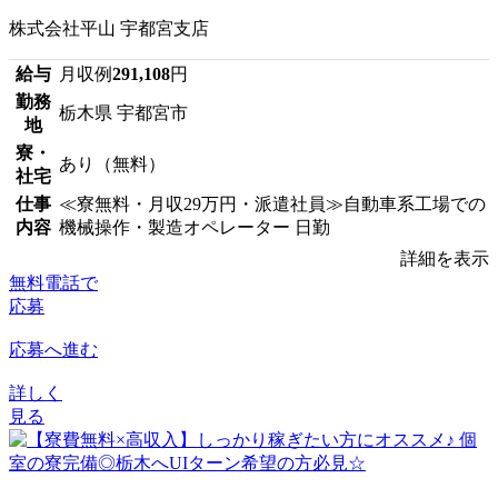
株式会社平山 宇都宮支店
給与
月収例
291,108
円
勤務
栃木県 宇都宮市
地
寮・
あり（無料）
社宅
仕事
≪寮無料・月収29万円・派遣社員≫自動車系工場での
内容
機械操作・製造オペレーター 日勤
詳細を表示
無料電話で
応募
応募へ進む
詳しく
見る