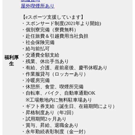
屋外喫煙所あり
【eスポーツ支援しています】
・スポンサード制度(2021年より開始)
・個別寮完備（寮費無料）
・赴任旅費＆引越費用当社負担
・社会保険完備
・給与前払可
・交通費全額支給
福利厚
・残業、休出手当あり
生
・有給、介護、産前産後、慶弔休暇あり
・作業服貸与（ロッカーあり）
・冷暖房完備
・休憩所、食堂、喫煙所完備
・自転車、バイク、自動車通勤OK
※工場敷地内に無料駐車場あり
・ギフト券支給（誕生日、在籍期間により）
・昇格制度あり（年2回）
・試用期間2ヶ月あり
・賞与、昇給、退職金あり
・永年勤続表彰制度（金一封）