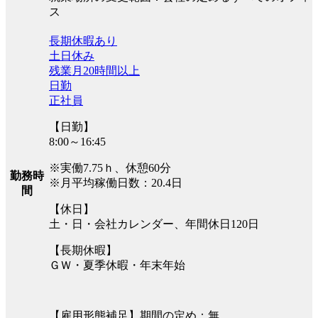
ス
長期休暇あり
土日休み
残業月20時間以上
日勤
正社員
【日勤】
8:00～16:45
※実働7.75ｈ、休憩60分
勤務時
※月平均稼働日数：20.4日
間
【休日】
土・日・会社カレンダー、年間休日120日
【長期休暇】
ＧＷ・夏季休暇・年末年始
【雇用形態補足】期間の定め：無