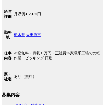
給与
月収例
312,150
円
詳細
勤務
栃木県
大田原市
地
≪寮無料・月収31万円・正社員≫家電系工場での軽
仕事
作業・ピッキング 日勤
内容
寮・
あり（無料）
社宅
募集内容