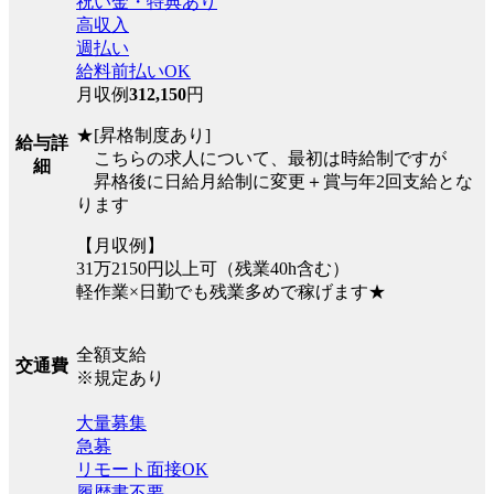
祝い金・特典あり
高収入
週払い
給料前払いOK
月収例
312,150
円
★[昇格制度あり]
給与詳
こちらの求人について、最初は時給制ですが
細
昇格後に日給月給制に変更＋賞与年2回支給とな
ります
【月収例】
31万2150円以上可（残業40h含む）
軽作業×日勤でも残業多めで稼げます★
全額支給
交通費
※規定あり
大量募集
急募
リモート面接OK
履歴書不要