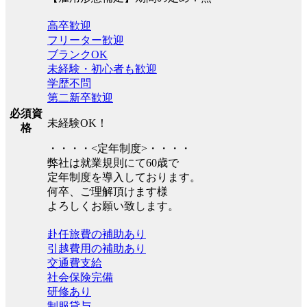
高卒歓迎
フリーター歓迎
ブランクOK
未経験・初心者も歓迎
学歴不問
第二新卒歓迎
必須資
未経験OK！
格
・・・・<定年制度>・・・・
弊社は就業規則にて60歳で
定年制度を導入しております。
何卒、ご理解頂けます様
よろしくお願い致します。
赴任旅費の補助あり
引越費用の補助あり
交通費支給
社会保険完備
研修あり
制服貸与