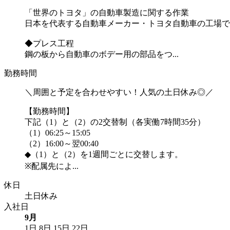
「世界のトヨタ」の自動車製造に関する作業
日本を代表する自動車メーカー・トヨタ自動車の工場で
◆プレス工程
鋼の板から自動車のボデー用の部品をつ...
勤務時間
＼周囲と予定を合わせやすい！人気の土日休み◎／
【勤務時間】
下記（1）と（2）の2交替制（各実働7時間35分）
（1）06:25～15:05
（2）16:00～翌00:40
◆（1）と（2）を1週間ごとに交替します。
※配属先によ...
休日
土日休み
入社日
9月
1日
8日
15日
22日