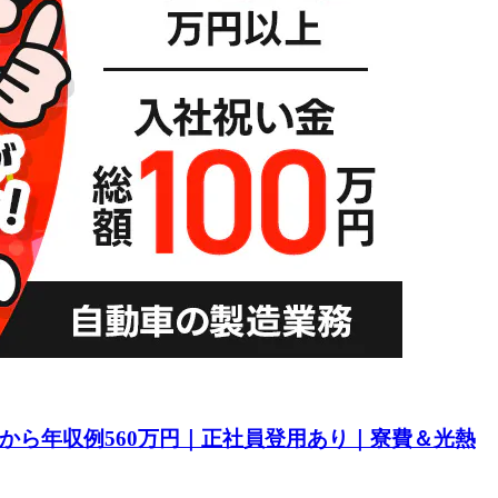
目から年収例560万円｜正社員登用あり｜寮費＆光熱