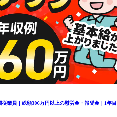
間従業員｜総額306万円以上の慰労金・報奨金｜1年