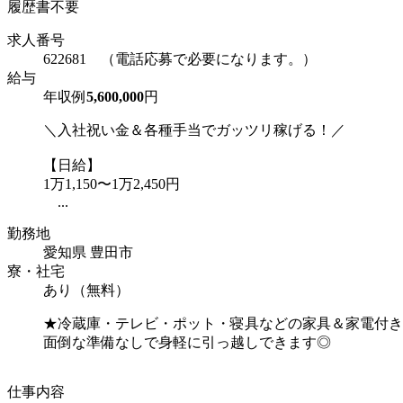
履歴書不要
求人番号
622681 （電話応募で必要になります。）
給与
年収例
5,600,000
円
＼入社祝い金＆各種手当でガッツリ稼げる！／
【日給】
1万1,150〜1万2,450円
...
勤務地
愛知県 豊田市
寮・社宅
あり（無料）
★冷蔵庫・テレビ・ポット・寝具などの家具＆家電付き
面倒な準備なしで身軽に引っ越しできます◎
仕事内容