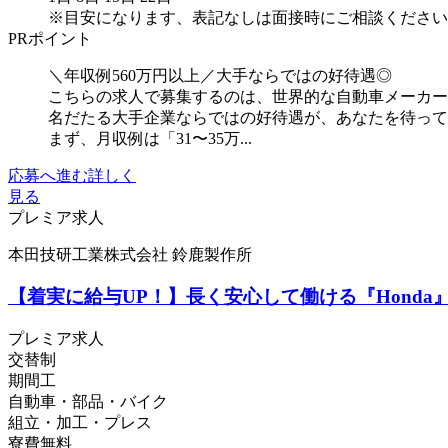
※目安になります、表記なしは面接時にご相談ください
PRポイント
＼年収例560万円以上／大手ならではの好待遇◎
こちらの求人で募集するのは、世界的な自動車メーカー
名だたる大手企業ならではの好待遇が、あなたを待っ
まず、月収例は「31〜35万...
応募へ進む
詳しく
見る
プレミア求人
本田技研工業株式会社 鈴鹿製作所
【着実に給与UP！】長く安心して働ける『Hond
プレミア求人
交替制
期間工
自動車・部品・バイク
組立・加工・プレス
寮費無料