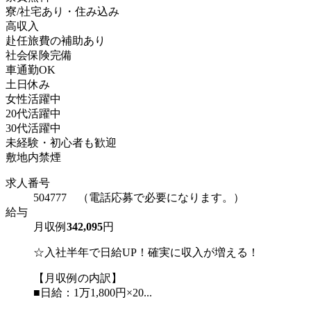
寮/社宅あり・住み込み
高収入
赴任旅費の補助あり
社会保険完備
車通勤OK
土日休み
女性活躍中
20代活躍中
30代活躍中
未経験・初心者も歓迎
敷地内禁煙
求人番号
504777 （電話応募で必要になります。）
給与
月収例
342,095
円
☆入社半年で日給UP！確実に収入が増える！
【月収例の内訳】
■日給：1万1,800円×20...