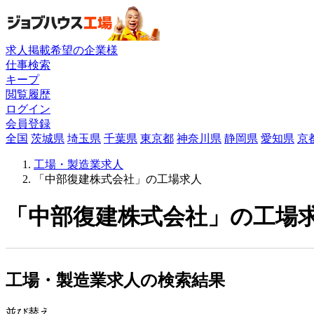
求人掲載希望の企業様
仕事検索
キープ
閲覧履歴
ログイン
会員登録
全国
茨城県
埼玉県
千葉県
東京都
神奈川県
静岡県
愛知県
京
工場・製造業求人
「中部復建株式会社」の工場求人
「中部復建株式会社」の工場求
工場・製造業求人の検索結果
並び替え