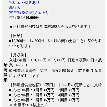
祝い金・特典あり
高収入
賞与/報奨金/慰労金あり
年収例
4,610,000
円
★正社員登用後は年収約500万円も目指せます！
【日給】
■12,300円～14,300円｜6ヶ月の契約更新ごとに500円ず
つ上がります
【月収例】
入社1年目：310,000円 ※12,300円×日勤＆夜勤10日＋残
給
業10～30H
与
※ 残業割増賃金：32％、深夜割増賃金：37％※ 生産量
詳
により変動します
細
【満期慰労金総額192万円】 ｜6ヶ月の更新ごとに支給
■ 入社1年目：1回目30万円／2回目30万円
■ 入社2年目：3回目33万円／4回目33万円
■ 入社3年目：5回目36万円／6回目30万円
※ 出勤率90％以上の方