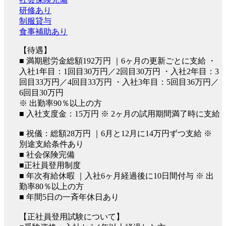
研修あり
制服貸与
食事補助あり
【待遇】
■ 満期慰労金総額192万円 ｜6ヶ月の更新ごとに支給 ・
入社1年目：1回目30万円／2回目30万円 ・入社2年目：3
回目33万円／4回目33万円 ・入社3年目：5回目36万円／
6回目30万円
※ 出勤率90％以上の方
■ 入社支度金：15万円 ※ 2ヶ月の試用期間満了時に支給
■ 祝儀：総額28万円 ｜6月と12月に14万円ずつ支給 ※
別途支給条件あり
■ 社会保険完備
■正社員登用制度
■ 年次有給休暇 ｜入社6ヶ月経過後に10日間付与 ※ 出
勤率80％以上の方
■ 年間5日の一斉年休日あり
【正社員登用試験について】