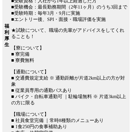
■受験資格：入社から1年以上経過した方
■受験機会：最長勤務期間（2年11ヶ月）のうち3回まで
■受験時期：毎年3月・9月に実施
■エントリー後、SPI・面接・職場評価を実施
福
★試験について、職場の先輩がアドバイスをしてくれ
利
ることも！
厚
生
【寮について】
■ 寮完備
■ 寮費無料
【通勤について】
■ 交通費規定支給 ※ 通勤距離が片道2km以上の方が対
象
■ 従業員専用の通勤バスあり
■ バイク・自転車通勤可 ｜駐輪場無料 ※ 片道3km以上
の方に限る
【職場について】
■ 社員食堂完備 ｜常時8種類のメニューあり
■ 1食250円の食事補助あり