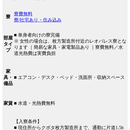
寮費無料
寮
寮/社宅あり・住み込み
■ 単身者向けの寮完備
部屋
※ 女性の場合は、枚方製造所付近のレオパレス寮とな
タイ
ります ｜簡易な家具・家電製品あり ｜寮費無料／水
プ
道光熱費は実費負担
家
■ エアコン・デスク・ベッド・洗面所・収納スペース
具・
備品
■ 水道・光熱費無料
家賃
【入寮条件】
■ 現住所からクボタ枚方製造所まで、通勤に片道1.5h