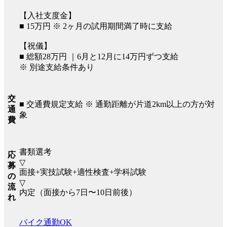
【入社支度金】
■ 15万円 ※ 2ヶ月の試用期間満了時に支給
【祝儀】
■ 総額28万円 ｜6月と12月に14万円ずつ支給
※ 別途支給条件あり
交
■ 交通費規定支給 ※ 通勤距離が片道2km以上の方が対
通
象
費
書類選考
応
▽
募
面接+実技試験+適性検査+学科試験
の
▽
流
内定（面接から7日〜10日前後）
れ
バイク通勤OK