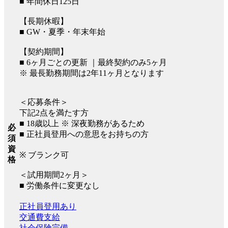
■ 年間休日125日
【長期休暇】
■ GW・夏季・年末年始
【契約期間】
■ 6ヶ月ごとの更新 ｜最終契約のみ5ヶ月
※ 最長勤務期間は2年11ヶ月となります
＜応募条件＞
下記2点を満たす方
■ 18歳以上 ※ 深夜勤務があるため
必
■ 正社員登用への意思をお持ちの方
須
資
※ ブランク可
格
＜試用期間2ヶ月＞
■ 労働条件に変更なし
正社員登用あり
交通費支給
社会保険完備