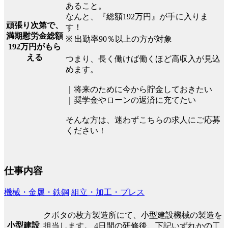
あること。
なんと、『総額192万円』が手に入りま
頑張り次第で、
す！
満期慰労金総額
※ 出勤率90％以上の方が対象
192万円がもら
える
つまり、長く働けば働くほど高収入が見込
めます。
｜将来のために今から貯金しておきたい
｜奨学金やローンの返済に充てたい
そんな方は、迷わずこちらの求人にご応募
ください！
仕事内容
機械・金属・鉄鋼
組立・加工・プレス
クボタの枚方製造所にて、小型建設機械の製造を
小型建設
担当します。 4日間の研修後、下記いずれかの工