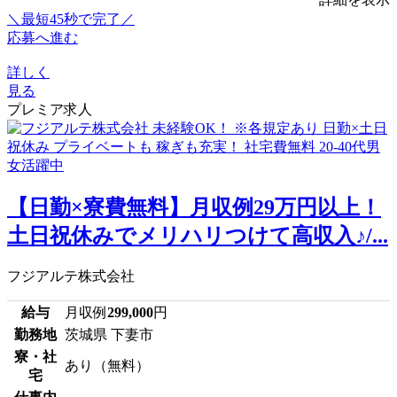
＼最短45秒で完了／
応募へ進む
詳しく
見る
プレミア求人
【日勤×寮費無料】月収例29万円以上！
土日祝休みでメリハリつけて高収入♪/...
フジアルテ株式会社
給与
月収例
299,000
円
勤務地
茨城県 下妻市
寮・社
あり（無料）
宅