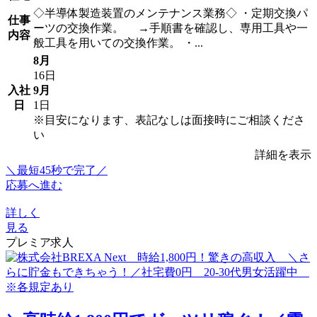
◇半導体製造装置のメンテナンス業務◇ ・定期交換パ
仕事
ーツの交換作業。 →手順書を確認し、専用工具や一
内容
般工具を用いての交換作業。 ・...
8月
16日
入社
9月
日
1日
※目安になります、表記なしは面接時にご相談くださ
い
詳細を表示
＼最短45秒で完了／
応募へ進む
詳しく
見る
プレミア求人