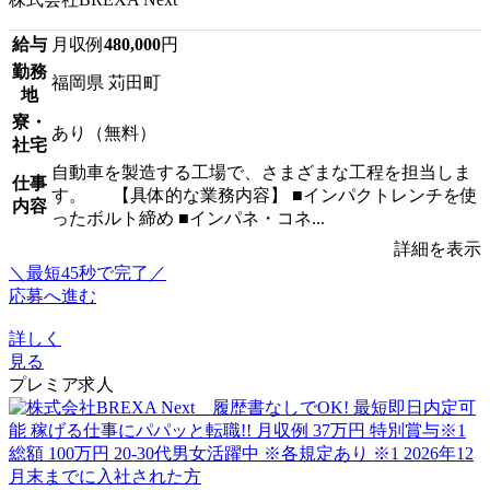
給与
月収例
480,000
円
勤務
福岡県 苅田町
地
寮・
あり（無料）
社宅
自動車を製造する工場で、さまざまな工程を担当しま
仕事
す。 【具体的な業務内容】 ■インパクトレンチを使
内容
ったボルト締め ■インパネ・コネ...
詳細を表示
＼最短45秒で完了／
応募へ進む
詳しく
見る
プレミア求人