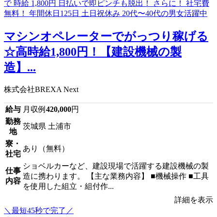
マシンオペレーターでがっつり稼げる
☆高時給1,800円！【建設機械の製
造】...
株式会社BREXA Next
給与
月収例
420,000
円
勤務
茨城県 土浦市
地
寮・
あり（無料）
社宅
ショベルカーなど、建設現場で活躍する建設機械の製
仕事
造に携わります。 【主な業務内容】 ■機械操作 ■工具
内容
を使用した組立・組付作...
詳細を表示
＼最短45秒で完了／