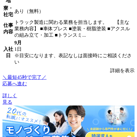
地
寮・
あり（無料）
社宅
トラック製造に関わる業務を担当します。 【主な
仕事
業務内容】 ■車体プレス ■塗装・樹脂塗装 ■アクスル
内容
の組み立て・加工 ■トランスミ...
9月
入社
1日
日
※目安になります、表記なしは面接時にご相談くださ
い
詳細を表示
＼最短45秒で完了／
応募へ進む
詳しく
見る