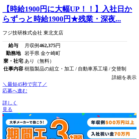
【時給1900円に大幅UP！！】入社日か
らずっと時給1900円★残業・深夜...
フジ技研株式会社 東北支店
給与
月収例
462,375
円
勤務地
岩手県 金ケ崎町
寮・社宅
あり（無料）
仕事内容
樹脂製品の組立・加工 / 自動車系工場 / 交替制
詳細を表示
＼最短45秒で完了／
応募へ進む
詳しく
見る