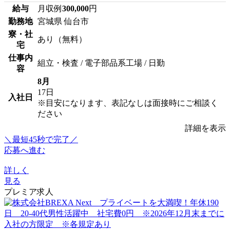
給与
月収例
300,000
円
勤務地
宮城県 仙台市
寮・社
あり（無料）
宅
仕事内
組立・検査 / 電子部品系工場 / 日勤
容
8月
17日
入社日
※目安になります、表記なしは面接時にご相談く
ださい
詳細を表示
＼最短45秒で完了／
応募へ進む
詳しく
見る
プレミア求人