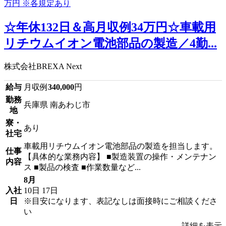
☆年休132日＆高月収例34万円☆車載用
リチウムイオン電池部品の製造／4勤...
株式会社BREXA Next
給与
月収例
340,000
円
勤務
兵庫県 南あわじ市
地
寮・
あり
社宅
車載用リチウムイオン電池部品の製造を担当します。
仕事
【具体的な業務内容】 ■製造装置の操作・メンテナン
内容
ス ■製品の検査 ■作業数量など...
8月
入社
10日
17日
日
※目安になります、表記なしは面接時にご相談くださ
い
詳細を表示