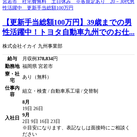
【更新手当総額100万円】39歳までの男
性活躍中！トヨタ自動車九州でのお仕...
株式会社イカイ 九州事業部
給与
月収例
378,834
円
勤務地
福岡県 宮若市
寮・社
あり（無料）
宅
仕事内
組立・検査 / 自動車系工場 / 交替制
容
8月
19日
26日
9月
入社日
2日
9日
16日
23日
※目安になります、表記なしは面接時にご相談く
ださい