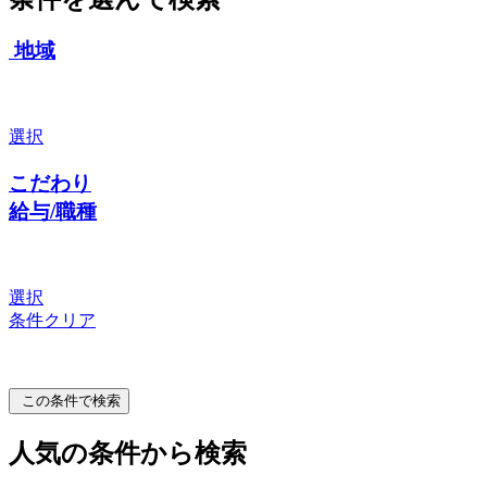
地域
選択
こだわり
給与/職種
選択
条件クリア
この条件で検索
人気の条件から検索