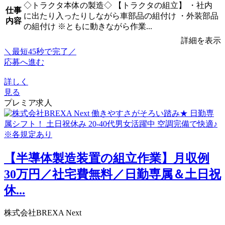
◇トラクタ本体の製造◇ 【トラクタの組立】 ・社内
仕事
に出たり入ったりしながら車部品の組付け ・外装部品
内容
の組付け ※ともに動きながら作業...
詳細を表示
＼最短45秒で完了／
応募へ進む
詳しく
見る
プレミア求人
【半導体製造装置の組立作業】月収例
30万円／社宅費無料／日勤専属＆土日祝
休...
株式会社BREXA Next