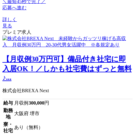
＼最短45秒で完了／
応募へ進む
詳しく
見る
プレミア求人
【月収例30万円可】備品付き社宅に即
入居OK！／しかも社宅費はずっと無料
♪...
株式会社BREXA Next
給与
月収例
300,000
円
勤務
大阪府 堺市
地
寮・
あり（無料）
社宅