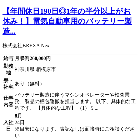
【年間休日190日◎1年の半分以上がお
休み！】電気自動車用のバッテリー製
造...
株式会社BREXA Next
給与
月収例
260,000
円
勤務
神奈川県 相模原市
地
寮・
あり（無料）
社宅
バッテリー製造に伴うマシンオペレーターや検査業
仕事
務、製品の梱包運搬を担当します。 以下、具体的な工
内容
程です。 【具体的な工程】 （1）ミ...
8月
入社
24日
日
※目安になります、表記なしは面接時にご相談くださ
い