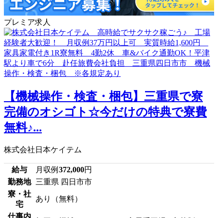
プレミア求人
【機械操作・検査・梱包】三重県で寮
完備のオシゴト☆今だけの特典で寮費
無料♪...
株式会社日本ケイテム
給与
月収例
372,000
円
勤務地
三重県 四日市市
寮・社
あり（無料）
宅
仕事内