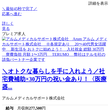
詳細を表示
＼最短45秒で完了／
応募へ進む
詳しく
見る
プレミア求人
＼オトクな暮らしを手に入れよう／社
宅費補助×30万円の祝い金あり！〈医療
器...
アルムメディカルサポート株式会社
給与
月収例
277,500
円