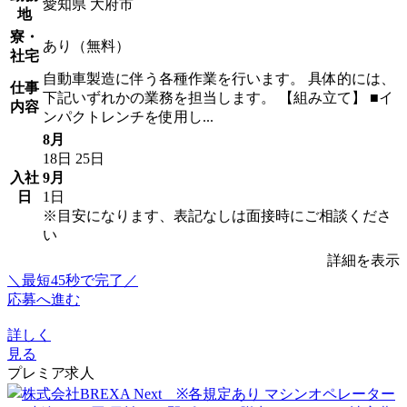
愛知県 大府市
地
寮・
あり（無料）
社宅
自動車製造に伴う各種作業を行います。 具体的には、
仕事
下記いずれかの業務を担当します。 【組み立て】 ■イ
内容
ンパクトレンチを使用し...
8月
18日
25日
入社
9月
日
1日
※目安になります、表記なしは面接時にご相談くださ
い
詳細を表示
＼最短45秒で完了／
応募へ進む
詳しく
見る
プレミア求人