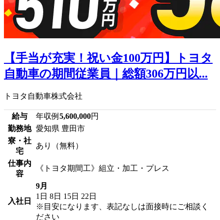
【手当が充実！祝い金100万円】トヨタ
自動車の期間従業員｜総額306万円以...
トヨタ自動車株式会社
給与
年収例
5,600,000
円
勤務地
愛知県 豊田市
寮・社
あり（無料）
宅
仕事内
《トヨタ期間工》組立・加工・プレス
容
9月
1日
8日
15日
22日
入社日
※目安になります、表記なしは面接時にご相談く
ださい