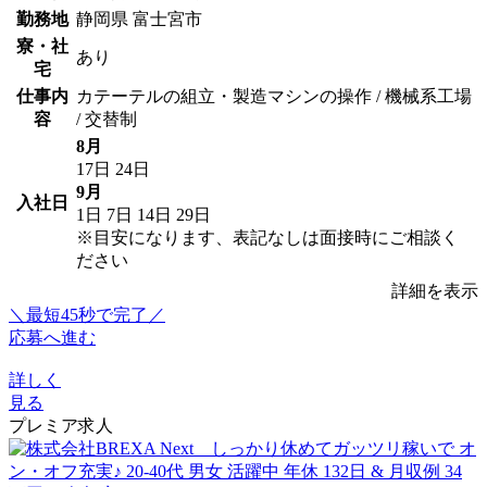
勤務地
静岡県 富士宮市
寮・社
あり
宅
仕事内
カテーテルの組立・製造マシンの操作 / 機械系工場
容
/ 交替制
8月
17日
24日
9月
入社日
1日
7日
14日
29日
※目安になります、表記なしは面接時にご相談く
ださい
詳細を表示
＼最短45秒で完了／
応募へ進む
詳しく
見る
プレミア求人