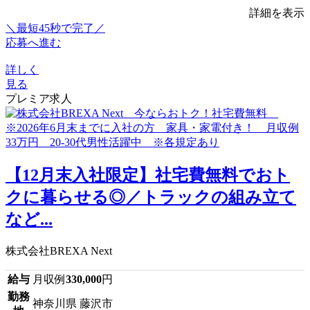
詳細を表示
＼最短45秒で完了／
応募へ進む
詳しく
見る
プレミア求人
【12月末入社限定】社宅費無料でおト
クに暮らせる◎／トラックの組み立て
など...
株式会社BREXA Next
給与
月収例
330,000
円
勤務
神奈川県 藤沢市