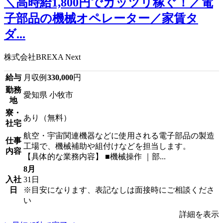
＼高時給1,800円でガッツリ稼ぐ！／電
子部品の機械オペレーター／家賃タ
ダ...
株式会社BREXA Next
給与
月収例
330,000
円
勤務
愛知県 小牧市
地
寮・
あり（無料）
社宅
航空・宇宙関連機器などに使用される電子部品の製造
仕事
工場で、機械補助や組付けなどを担当します。
内容
【具体的な業務内容】 ■機械操作 ｜部...
8月
入社
31日
日
※目安になります、表記なしは面接時にご相談くださ
い
詳細を表示