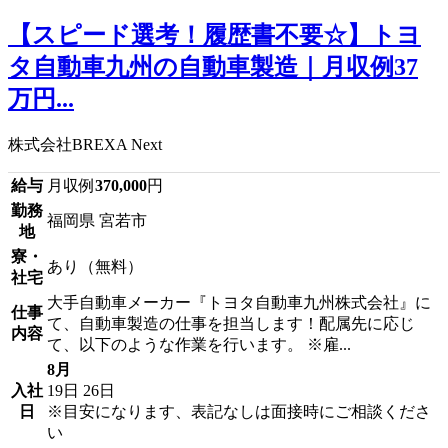
【スピード選考！履歴書不要☆】トヨ
タ自動車九州の自動車製造｜月収例37
万円...
株式会社BREXA Next
給与
月収例
370,000
円
勤務
福岡県 宮若市
地
寮・
あり（無料）
社宅
大手自動車メーカー『トヨタ自動車九州株式会社』に
仕事
て、自動車製造の仕事を担当します！配属先に応じ
内容
て、以下のような作業を行います。 ※雇...
8月
入社
19日
26日
日
※目安になります、表記なしは面接時にご相談くださ
い