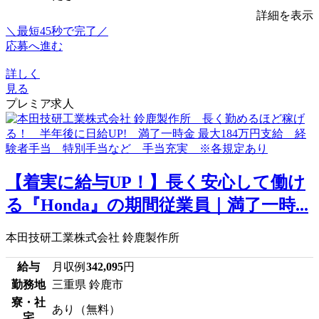
詳細を表示
＼最短45秒で完了／
応募へ進む
詳しく
見る
プレミア求人
【着実に給与UP！】長く安心して働け
る『Honda』の期間従業員｜満了一時...
本田技研工業株式会社 鈴鹿製作所
給与
月収例
342,095
円
勤務地
三重県 鈴鹿市
寮・社
あり（無料）
宅