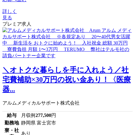
詳しく
見る
プレミア求人
＼オトクな暮らしを手に入れよう／社
宅費補助×30万円の祝い金あり！〈医療
器...
アルムメディカルサポート株式会社
給与
月収例
277,500
円
勤務地
静岡県 富士宮市
寮・社
あり