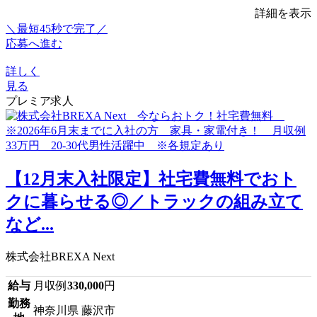
詳細を表示
＼最短45秒で完了／
応募へ進む
詳しく
見る
プレミア求人
【12月末入社限定】社宅費無料でおト
クに暮らせる◎／トラックの組み立て
など...
株式会社BREXA Next
給与
月収例
330,000
円
勤務
神奈川県 藤沢市