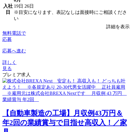
入社
19日
26日
日
※目安になります、表記なしは面接時にご相談くださ
い
詳細を表示
無料電話で
応募
応募へ進む
詳しく
見る
プレミア求人
【自動車製造の工場】月収例43万円＆
年2回の業績賞与で目指せ高収入！／家