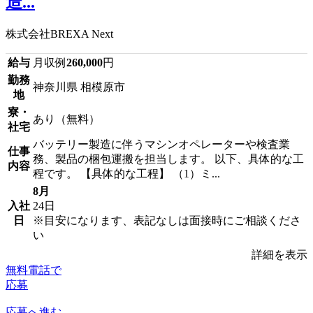
造...
株式会社BREXA Next
給与
月収例
260,000
円
勤務
神奈川県 相模原市
地
寮・
あり（無料）
社宅
バッテリー製造に伴うマシンオペレーターや検査業
仕事
務、製品の梱包運搬を担当します。 以下、具体的な工
内容
程です。 【具体的な工程】 （1）ミ...
8月
入社
24日
日
※目安になります、表記なしは面接時にご相談くださ
い
詳細を表示
無料電話で
応募
応募へ進む