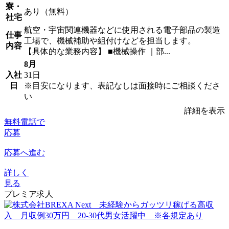
寮・
あり（無料）
社宅
航空・宇宙関連機器などに使用される電子部品の製造
仕事
工場で、機械補助や組付けなどを担当します。
内容
【具体的な業務内容】 ■機械操作 ｜部...
8月
入社
31日
日
※目安になります、表記なしは面接時にご相談くださ
い
詳細を表示
無料電話で
応募
応募へ進む
詳しく
見る
プレミア求人