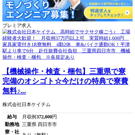
プレミア求人
【機械操作・検査・梱包】三重県で寮
完備のオシゴト☆今だけの特典で寮費
無料♪...
株式会社日本ケイテム
給与
月収例
372,000
円
勤務地
三重県 四日市市
寮・社
あり（無料）