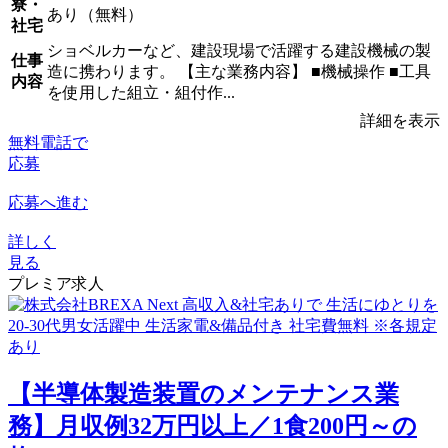
寮・
あり（無料）
社宅
ショベルカーなど、建設現場で活躍する建設機械の製
仕事
造に携わります。 【主な業務内容】 ■機械操作 ■工具
内容
を使用した組立・組付作...
詳細を表示
無料電話で
応募
応募へ進む
詳しく
見る
プレミア求人
【半導体製造装置のメンテナンス業
務】月収例32万円以上／1食200円～の