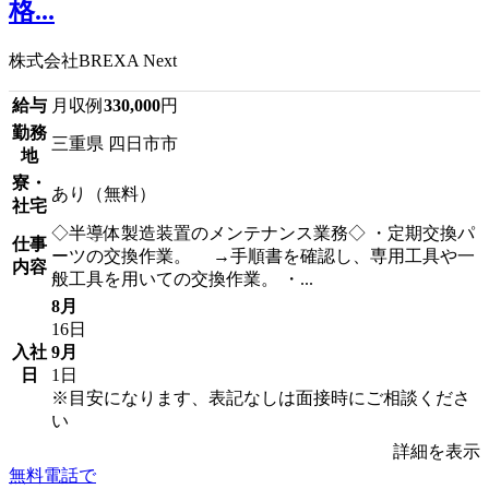
格...
株式会社BREXA Next
給与
月収例
330,000
円
勤務
三重県 四日市市
地
寮・
あり（無料）
社宅
◇半導体製造装置のメンテナンス業務◇ ・定期交換パ
仕事
ーツの交換作業。 →手順書を確認し、専用工具や一
内容
般工具を用いての交換作業。 ・...
8月
16日
入社
9月
日
1日
※目安になります、表記なしは面接時にご相談くださ
い
詳細を表示
無料電話で