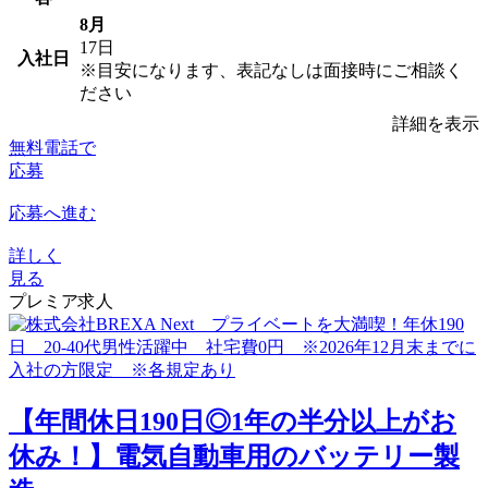
8月
17日
入社日
※目安になります、表記なしは面接時にご相談く
ださい
詳細を表示
無料電話で
応募
応募へ進む
詳しく
見る
プレミア求人
【年間休日190日◎1年の半分以上がお
休み！】電気自動車用のバッテリー製