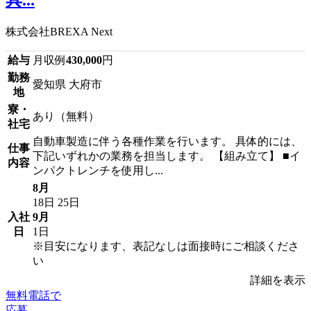
具...
株式会社BREXA Next
給与
月収例
430,000
円
勤務
愛知県 大府市
地
寮・
あり（無料）
社宅
自動車製造に伴う各種作業を行います。 具体的には、
仕事
下記いずれかの業務を担当します。 【組み立て】 ■イ
内容
ンパクトレンチを使用し...
8月
18日
25日
入社
9月
日
1日
※目安になります、表記なしは面接時にご相談くださ
い
詳細を表示
無料電話で
応募