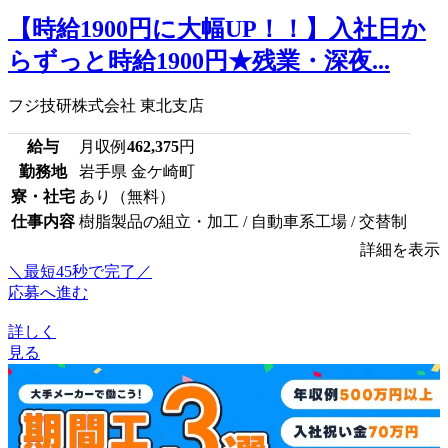
【時給1900円に大幅UP！！】入社日か
らずっと時給1900円★残業・深夜...
フジ技研株式会社 東北支店
給与
月収例
462,375
円
勤務地
岩手県 金ケ崎町
寮・社宅
あり（無料）
仕事内容
樹脂製品の組立・加工 / 自動車系工場 / 交替制
詳細を表示
＼最短45秒で完了／
応募へ進む
詳しく
見る