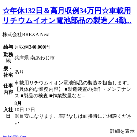
☆年休132日＆高月収例34万円☆車載用
リチウムイオン電池部品の製造／4勤...
株式会社BREXA Next
給与
月収例
340,000
円
勤務
兵庫県 南あわじ市
地
寮・
あり
社宅
車載用リチウムイオン電池部品の製造を担当します。
仕事
【具体的な業務内容】 ■製造装置の操作・メンテナン
内容
ス ■製品の検査 ■作業数量など...
8月
入社
10日
17日
日
※目安になります、表記なしは面接時にご相談くださ
い
詳細を表示