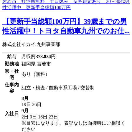
【更新手当総額100万円】39歳までの男
性活躍中！トヨタ自動車九州でのお仕...
株式会社イカイ 九州事業部
給与
月収例
378,834
円
勤務地
福岡県 宮若市
寮・社
あり（無料）
宅
仕事内
組立・検査 / 自動車系工場 / 交替制
容
8月
19日
26日
9月
入社日
2日
9日
16日
23日
※目安になります、表記なしは面接時にご相談く
ださい