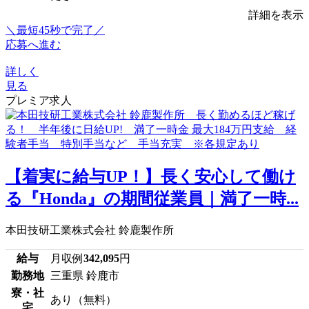
詳細を表示
＼最短45秒で完了／
応募へ進む
詳しく
見る
プレミア求人
【着実に給与UP！】長く安心して働け
る『Honda』の期間従業員｜満了一時...
本田技研工業株式会社 鈴鹿製作所
給与
月収例
342,095
円
勤務地
三重県 鈴鹿市
寮・社
あり（無料）
宅