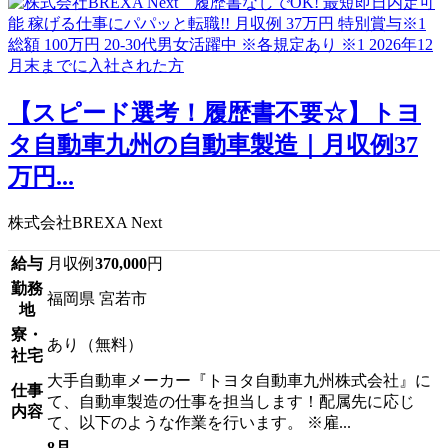
【スピード選考！履歴書不要☆】トヨ
タ自動車九州の自動車製造｜月収例37
万円...
株式会社BREXA Next
給与
月収例
370,000
円
勤務
福岡県 宮若市
地
寮・
あり（無料）
社宅
大手自動車メーカー『トヨタ自動車九州株式会社』に
仕事
て、自動車製造の仕事を担当します！配属先に応じ
内容
て、以下のような作業を行います。 ※雇...
8月