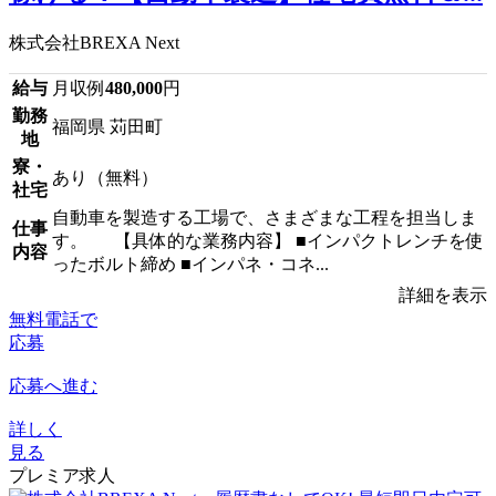
株式会社BREXA Next
給与
月収例
480,000
円
勤務
福岡県 苅田町
地
寮・
あり（無料）
社宅
自動車を製造する工場で、さまざまな工程を担当しま
仕事
す。 【具体的な業務内容】 ■インパクトレンチを使
内容
ったボルト締め ■インパネ・コネ...
詳細を表示
無料電話で
応募
応募へ進む
詳しく
見る
プレミア求人