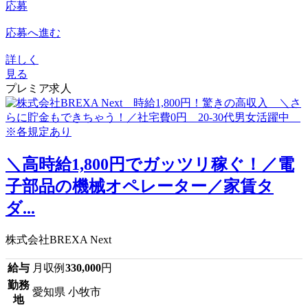
応募
応募へ進む
詳しく
見る
プレミア求人
＼高時給1,800円でガッツリ稼ぐ！／電
子部品の機械オペレーター／家賃タ
ダ...
株式会社BREXA Next
給与
月収例
330,000
円
勤務
愛知県 小牧市
地