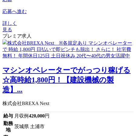
応募へ進む
詳しく
見る
プレミア求人
マシンオペレーターでがっつり稼げる
☆高時給1,800円！【建設機械の製
造】...
株式会社BREXA Next
給与
月収例
420,000
円
勤務
茨城県 土浦市
地