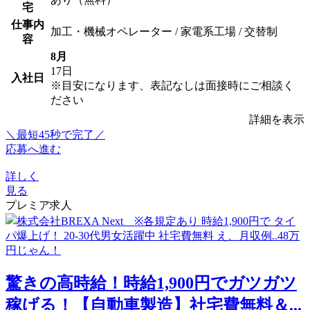
宅
仕事内
加工・機械オペレーター / 家電系工場 / 交替制
容
8月
17日
入社日
※目安になります、表記なしは面接時にご相談く
ださい
詳細を表示
＼最短45秒で完了／
応募へ進む
詳しく
見る
プレミア求人
驚きの高時給！時給1,900円でガツガツ
稼げる！【自動車製造】社宅費無料＆...