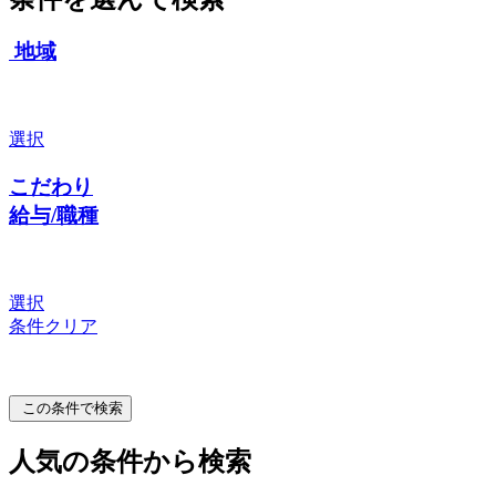
地域
選択
こだわり
給与/職種
選択
条件クリア
この条件で検索
人気の条件から検索