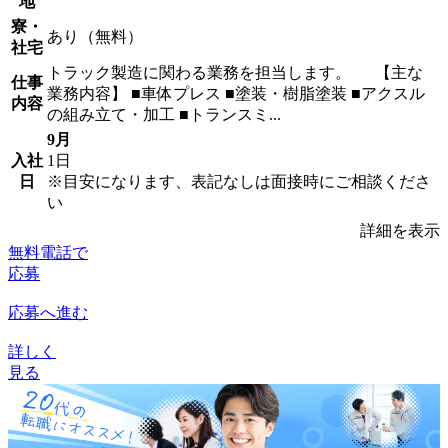
地
寮・
あり（無料）
社宅
トラック製造に関わる業務を担当します。 【主な
仕事
業務内容】 ■車体プレス ■塗装・樹脂塗装 ■アクスル
内容
の組み立て・加工 ■トランスミ...
9月
入社
1日
日
※目安になります、表記なしは面接時にご相談くださ
い
詳細を表示
無料電話で
応募
応募へ進む
詳しく
見る