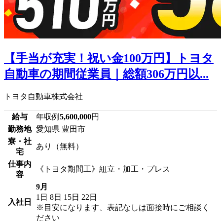
【手当が充実！祝い金100万円】トヨタ
自動車の期間従業員｜総額306万円以...
トヨタ自動車株式会社
給与
年収例
5,600,000
円
勤務地
愛知県 豊田市
寮・社
あり（無料）
宅
仕事内
《トヨタ期間工》組立・加工・プレス
容
9月
1日
8日
15日
22日
入社日
※目安になります、表記なしは面接時にご相談く
ださい