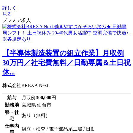
詳しく
見る
プレミア求人
【半導体製造装置の組立作業】月収例
30万円／社宅費無料／日勤専属＆土日祝
休...
株式会社BREXA Next
給与
月収例
300,000
円
勤務地
宮城県 仙台市
寮・社
あり（無料）
宅
仕事内
組立・検査 / 電子部品系工場 / 日勤
容