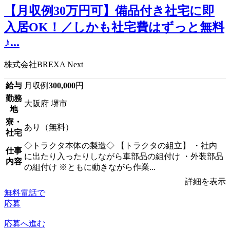
【月収例30万円可】備品付き社宅に即
入居OK！／しかも社宅費はずっと無料
♪...
株式会社BREXA Next
給与
月収例
300,000
円
勤務
大阪府 堺市
地
寮・
あり（無料）
社宅
◇トラクタ本体の製造◇ 【トラクタの組立】 ・社内
仕事
に出たり入ったりしながら車部品の組付け ・外装部品
内容
の組付け ※ともに動きながら作業...
詳細を表示
無料電話で
応募
応募へ進む